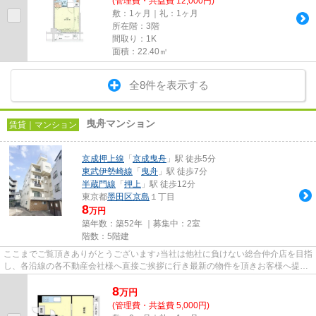
(管理費・共益費 12,000円)
敷：1ヶ月｜礼：1ヶ月
所在階：3階
間取り：1K
面積：22.40㎡
全8件を表示する
曳舟マンション
賃貸｜マンション
京成押上線
「
京成曳舟
」駅 徒歩5分
東武伊勢崎線
「
曳舟
」駅 徒歩7分
半蔵門線
「
押上
」駅 徒歩12分
東京都
墨田区
京島
１丁目
8
万円
築年数：築52年 ｜募集中：
2室
階数：5階建
ここまでご覧頂きありがとうございます♪当社は他社に負けない総合仲介店を目指
し、各沿線の各不動産会社様へ直接ご挨拶に行き最新の物件を頂きお客様へ提供
しております！最新の情報は...
8
万
円
(管理費・共益費 5,000円)