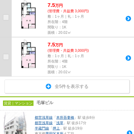
7.5
万
円
(管理費・共益費 3,000円)
敷：1ヶ月｜礼：1ヶ月
所在階：4階
間取り：1K
面積：20.02㎡
7.5
万
円
(管理費・共益費 3,000円)
敷：1ヶ月｜礼：1ヶ月
所在階：4階
間取り：1K
面積：20.02㎡
全5件を表示する
毛塚ビル
賃貸｜マンション
都営浅草線
「
本所吾妻橋
」駅 徒歩8分
都営浅草線
「
浅草
」駅 徒歩17分
半蔵門線
「
押上
」駅 徒歩19分
東京都
墨田区
本所
４丁目