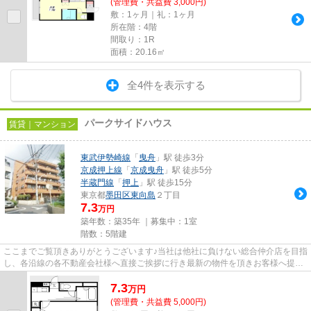
(管理費・共益費 3,000円)
敷：1ヶ月｜礼：1ヶ月
所在階：4階
間取り：1R
面積：20.16㎡
全4件を表示する
パークサイドハウス
賃貸｜マンション
東武伊勢崎線
「
曳舟
」駅 徒歩3分
京成押上線
「
京成曳舟
」駅 徒歩5分
半蔵門線
「
押上
」駅 徒歩15分
東京都
墨田区
東向島
２丁目
7.3
万円
築年数：築35年 ｜募集中：
1室
階数：5階建
ここまでご覧頂きありがとうございます♪当社は他社に負けない総合仲介店を目指
し、各沿線の各不動産会社様へ直接ご挨拶に行き最新の物件を頂きお客様へ提供
しております！最新の情報は...
7.3
万
円
(管理費・共益費 5,000円)