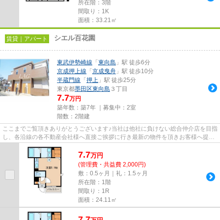
所在階：3階
間取り：1K
面積：33.21㎡
シエル百花園
賃貸｜アパート
東武伊勢崎線
「
東向島
」駅 徒歩6分
京成押上線
「
京成曳舟
」駅 徒歩10分
半蔵門線
「
押上
」駅 徒歩25分
東京都
墨田区
東向島
３丁目
7.7
万円
築年数：築7年 ｜募集中：
2室
階数：2階建
ここまでご覧頂きありがとうございます♪当社は他社に負けない総合仲介店を目指
し、各沿線の各不動産会社様へ直接ご挨拶に行き最新の物件を頂きお客様へ提供
しております！最新の情報は...
7.7
万
円
(管理費・共益費 2,000円)
敷：0.5ヶ月｜礼：1.5ヶ月
所在階：1階
間取り：1R
面積：24.11㎡
7.7