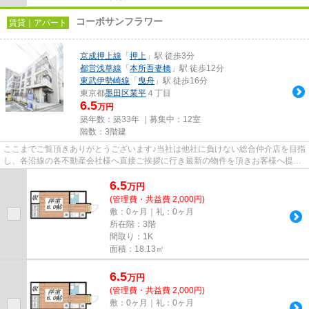
コーポサンフラワー
賃貸｜アパート
京成押上線
「
押上
」駅 徒歩3分
都営浅草線
「
本所吾妻橋
」駅 徒歩12分
東武伊勢崎線
「
曳舟
」駅 徒歩16分
東京都
墨田区
業平
４丁目
6.5
万円
築年数：築33年 ｜募集中：
12室
階数：3階建
ここまでご覧頂きありがとうございます♪当社は他社に負けない総合仲介店を目指
し、各沿線の各不動産会社様へ直接ご挨拶に行き最新の物件を頂きお客様へ提供
しております！最新の情報は...
6.5
万
円
(管理費・共益費 2,000円)
敷：0ヶ月｜礼：0ヶ月
所在階：3階
間取り：1K
面積：18.13㎡
6.5
万
円
(管理費・共益費 2,000円)
敷：0ヶ月｜礼：0ヶ月