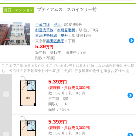
プティアムス スカイツリー前
賃貸｜マンション
半蔵門線
「
押上
」駅 徒歩6分
都営浅草線
「
本所吾妻橋
」駅 徒歩10分
東武伊勢崎線
「
曳舟
」駅 徒歩19分
東京都
墨田区
業平
２丁目
5.39
万円
築年数：築13年 ｜募集中：
3室
階数：3階建
ここまでご覧頂きありがとうございます♪当社は他社に負けない総合仲介店を目指
し、各沿線の各不動産会社様へ直接ご挨拶に行き最新の物件を頂きお客様へ提供
しております！最新の情報は...
5.39
万
円
(管理費・共益費 3,300円)
敷：0ヶ月｜礼：0ヶ月
所在階：3階
間取り：1R
面積：7.56㎡
5.39
万
円
(管理費・共益費 3,300円)
敷：0ヶ月｜礼：0ヶ月