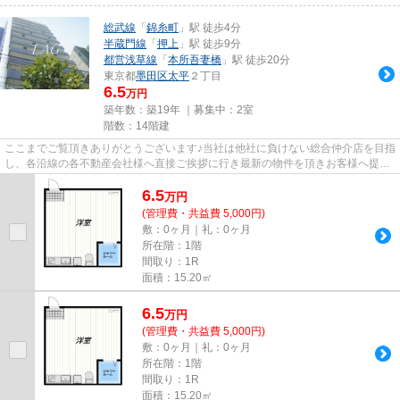
総武線
「
錦糸町
」駅 徒歩4分
半蔵門線
「
押上
」駅 徒歩9分
都営浅草線
「
本所吾妻橋
」駅 徒歩20分
東京都
墨田区
太平
２丁目
6.5
万円
築年数：築19年 ｜募集中：
2室
階数：14階建
ここまでご覧頂きありがとうございます♪当社は他社に負けない総合仲介店を目指
し、各沿線の各不動産会社様へ直接ご挨拶に行き最新の物件を頂きお客様へ提供
しております！最新の情報は...
6.5
万
円
(管理費・共益費 5,000円)
敷：0ヶ月｜礼：0ヶ月
所在階：1階
間取り：1R
面積：15.20㎡
6.5
万
円
(管理費・共益費 5,000円)
敷：0ヶ月｜礼：0ヶ月
所在階：1階
間取り：1R
面積：15.20㎡