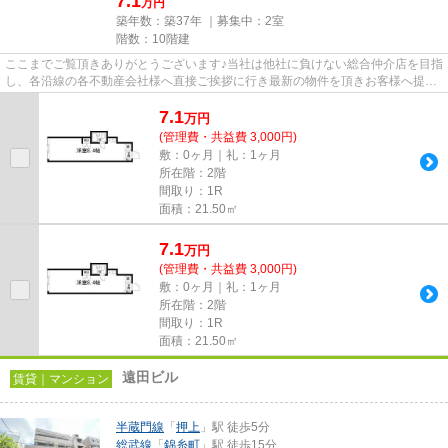
7.1
万円
築年数：築37年 ｜募集中：
2室
階数：10階建
ここまでご覧頂きありがとうございます♪当社は他社に負けない総合仲介店を目指
し、各沿線の各不動産会社様へ直接ご挨拶に行き最新の物件を頂きお客様へ提供
しております！最新の情報は...
7.1
万
円
(管理費・共益費 3,000円)
敷：0ヶ月｜礼：1ヶ月
所在階：2階
間取り：1R
面積：21.50㎡
7.1
万
円
(管理費・共益費 3,000円)
敷：0ヶ月｜礼：1ヶ月
所在階：2階
間取り：1R
面積：21.50㎡
遠田ビル
賃貸｜マンション
半蔵門線
「
押上
」駅 徒歩5分
総武線
「
錦糸町
」駅 徒歩15分