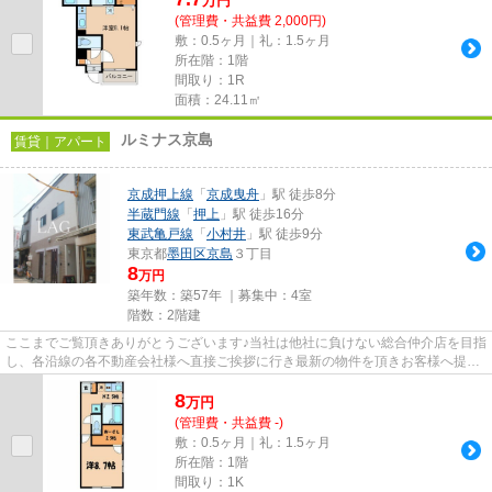
万
円
(管理費・共益費 2,000円)
敷：0.5ヶ月｜礼：1.5ヶ月
所在階：1階
間取り：1R
面積：24.11㎡
ルミナス京島
賃貸｜アパート
京成押上線
「
京成曳舟
」駅 徒歩8分
半蔵門線
「
押上
」駅 徒歩16分
東武亀戸線
「
小村井
」駅 徒歩9分
東京都
墨田区
京島
３丁目
8
万円
築年数：築57年 ｜募集中：
4室
階数：2階建
ここまでご覧頂きありがとうございます♪当社は他社に負けない総合仲介店を目指
し、各沿線の各不動産会社様へ直接ご挨拶に行き最新の物件を頂きお客様へ提供
しております！最新の情報は...
8
万
円
(管理費・共益費 -)
敷：0.5ヶ月｜礼：1.5ヶ月
所在階：1階
間取り：1K