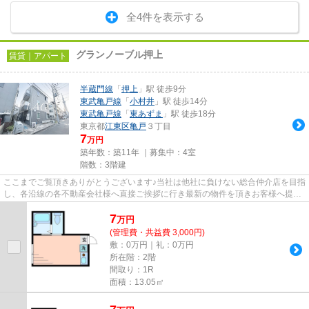
全4件を表示する
グランノーブル押上
賃貸｜アパート
半蔵門線
「
押上
」駅 徒歩9分
東武亀戸線
「
小村井
」駅 徒歩14分
東武亀戸線
「
東あずま
」駅 徒歩18分
東京都
江東区
亀戸
３丁目
7
万円
築年数：築11年 ｜募集中：
4室
階数：3階建
ここまでご覧頂きありがとうございます♪当社は他社に負けない総合仲介店を目指
し、各沿線の各不動産会社様へ直接ご挨拶に行き最新の物件を頂きお客様へ提供
しております！最新の情報は...
7
万
円
(管理費・共益費 3,000円)
敷：0万円｜礼：0万円
所在階：2階
間取り：1R
面積：13.05㎡