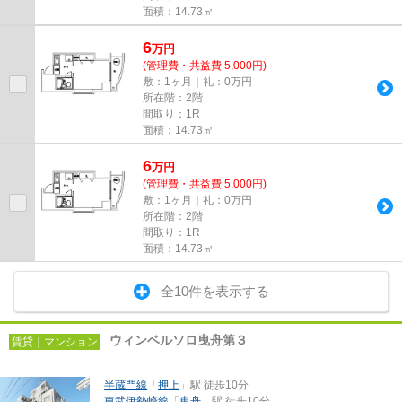
面積：14.73㎡
6
万
円
(管理費・共益費 5,000円)
敷：1ヶ月｜礼：0万円
所在階：2階
間取り：1R
面積：14.73㎡
6
万
円
(管理費・共益費 5,000円)
敷：1ヶ月｜礼：0万円
所在階：2階
間取り：1R
面積：14.73㎡
全10件を表示する
ウィンベルソロ曳舟第３
賃貸｜マンション
半蔵門線
「
押上
」駅 徒歩10分
東武伊勢崎線
「
曳舟
」駅 徒歩10分