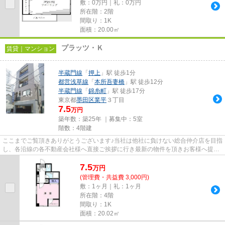
敷：0万円｜礼：0万円
所在階：2階
間取り：1K
面積：20.00㎡
プラッツ・Ｋ
賃貸｜マンション
半蔵門線
「
押上
」駅 徒歩1分
都営浅草線
「
本所吾妻橋
」駅 徒歩12分
半蔵門線
「
錦糸町
」駅 徒歩17分
東京都
墨田区
業平
３丁目
7.5
万円
築年数：築25年 ｜募集中：
5室
階数：4階建
ここまでご覧頂きありがとうございます♪当社は他社に負けない総合仲介店を目指
し、各沿線の各不動産会社様へ直接ご挨拶に行き最新の物件を頂きお客様へ提供
しております！最新の情報は...
7.5
万
円
(管理費・共益費 3,000円)
敷：1ヶ月｜礼：1ヶ月
所在階：4階
間取り：1K
面積：20.02㎡