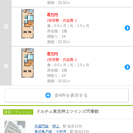
面積：32.02㎡
8
万
円
(管理費・共益費 -)
敷：0.5ヶ月｜礼：1.5ヶ月
所在階：1階
間取り：1K
面積：32.02㎡
8
万
円
(管理費・共益費 -)
敷：0.5ヶ月｜礼：1.5ヶ月
所在階：1階
間取り：1K
面積：32.02㎡
全4件を表示する
ドルチェ東京押上ツインズ弐番館
賃貸｜マンション
半蔵門線
「
押上
」駅 徒歩12分
東武亀戸線
「
小村井
」駅 徒歩12分