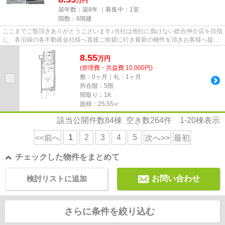
万円
築年数：築8年 ｜募集中：
1室
階数：6階建
ここまでご覧頂きありがとうございます♪当社は他社に負けない総合仲介店を目指
し、各沿線の各不動産会社様へ直接ご挨拶に行き最新の物件を頂きお客様へ提供
しております！最新の情報は...
8.55
万
円
(管理費・共益費 10,000円)
敷：0ヶ月｜礼：1ヶ月
所在階：5階
間取り：1K
面積：25.55㎡
該当公開件数
84
棟 空き数
264
件
1-20
棟表示
1
2
3
4
5
<<前へ
次へ>>
最初
チェックした物件をまとめて
検討リストに追加
お問い合わせ
さらに条件を絞り込む