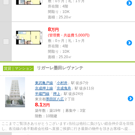
敷：0ヶ月｜礼：1ヶ月
所在階：4階
間取り：1DK
面積：25.20㎡
8
万
円
(管理費・共益費 5,000円)
敷：0ヶ月｜礼：1ヶ月
所在階：4階
間取り：1DK
面積：25.20㎡
リガーレ墨田レヴァンテ
賃貸｜マンション
東武亀戸線
「
小村井
」駅 徒歩7分
京成押上線
「
京成曳舟
」駅 徒歩11分
半蔵門線
「
押上
」駅 徒歩24分
東京都
墨田区
八広
２丁目
8.1
万円
築年数：築19年 ｜募集中：
3室
階数：10階建
ここまでご覧頂きありがとうございます♪当社は他社に負けない総合仲介店を目指
し、各沿線の各不動産会社様へ直接ご挨拶に行き最新の物件を頂きお客様へ提供
しております！最新の情報は...