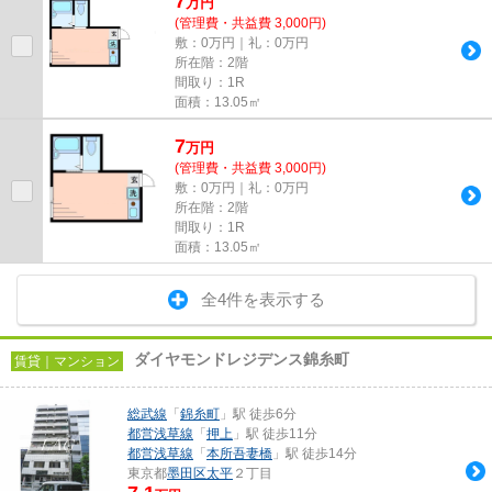
7
万
円
(管理費・共益費 3,000円)
敷：0万円｜礼：0万円
所在階：2階
間取り：1R
面積：13.05㎡
7
万
円
(管理費・共益費 3,000円)
敷：0万円｜礼：0万円
所在階：2階
間取り：1R
面積：13.05㎡
全4件を表示する
ダイヤモンドレジデンス錦糸町
賃貸｜マンション
総武線
「
錦糸町
」駅 徒歩6分
都営浅草線
「
押上
」駅 徒歩11分
都営浅草線
「
本所吾妻橋
」駅 徒歩14分
東京都
墨田区
太平
２丁目