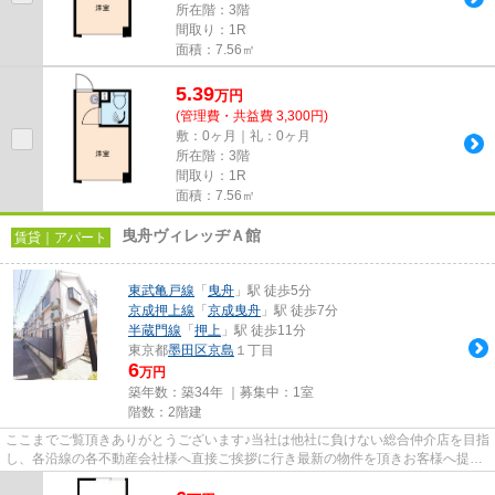
所在階：3階
間取り：1R
面積：7.56㎡
5.39
万
円
(管理費・共益費 3,300円)
敷：0ヶ月｜礼：0ヶ月
所在階：3階
間取り：1R
面積：7.56㎡
曳舟ヴィレッヂＡ館
賃貸｜アパート
東武亀戸線
「
曳舟
」駅 徒歩5分
京成押上線
「
京成曳舟
」駅 徒歩7分
半蔵門線
「
押上
」駅 徒歩11分
東京都
墨田区
京島
１丁目
6
万円
築年数：築34年 ｜募集中：
1室
階数：2階建
ここまでご覧頂きありがとうございます♪当社は他社に負けない総合仲介店を目指
し、各沿線の各不動産会社様へ直接ご挨拶に行き最新の物件を頂きお客様へ提供
しております！最新の情報は...