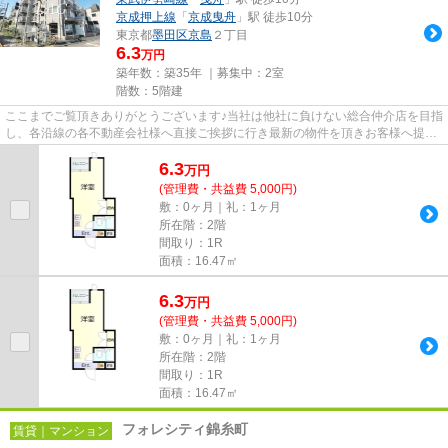
京成押上線
「
京成曳舟
」駅 徒歩10分
東京都
墨田区
京島
２丁目
6.3
万円
築年数：築35年 ｜募集中：
2室
階数：5階建
ここまでご覧頂きありがとうございます♪当社は他社に負けない総合仲介店を目指
し、各沿線の各不動産会社様へ直接ご挨拶に行き最新の物件を頂きお客様へ提供
しております！最新の情報は...
6.3
万
円
(管理費・共益費 5,000円)
敷：0ヶ月｜礼：1ヶ月
所在階：2階
間取り：1R
面積：16.47㎡
6.3
万
円
(管理費・共益費 5,000円)
敷：0ヶ月｜礼：1ヶ月
所在階：2階
間取り：1R
面積：16.47㎡
フォレシティ錦糸町
賃貸｜マンション