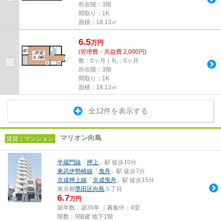
所在階：3階
間取り：1K
面積：18.13㎡
6.5
万
円
(管理費・共益費 2,000円)
敷：0ヶ月｜礼：0ヶ月
所在階：3階
間取り：1K
面積：18.13㎡
全12件を表示する
マリオン向島
賃貸｜マンション
半蔵門線
「
押上
」駅 徒歩10分
東武伊勢崎線
「
曳舟
」駅 徒歩7分
京成押上線
「
京成曳舟
」駅 徒歩15分
東京都
墨田区
向島
５丁目
6.7
万円
築年数：築35年 ｜募集中：
4室
階数：9階建 地下1階