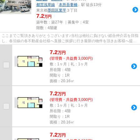
都営浅草線
「
本所吾妻橋
」駅 徒歩13分
東京都
墨田区
業平
３丁目
7.2
万円
築年数：築27年 ｜募集中：
4室
階数：4階建
ここまでご覧頂きありがとうございます♪当社は他社に負けない総合仲介店を目指
し、各沿線の各不動産会社様へ直接ご挨拶に行き最新の物件を頂きお客様へ提供
しております！最新の情報は...
7.2
万
円
(管理費・共益費 3,000円)
敷：1ヶ月｜礼：1ヶ月
所在階：4階
間取り：1R
面積：20.16㎡
7.2
万
円
(管理費・共益費 3,000円)
敷：1ヶ月｜礼：1ヶ月
所在階：4階
間取り：1R
面積：20.16㎡
7.2
万
円