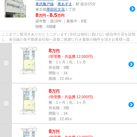
東武亀戸線
「
東あずま
」駅 徒歩15分
東京都
墨田区
文花
１丁目
8
8.5
万円～
万円
築年数：築18年 ｜募集中：
8室
階数：6階建
ここまでご覧頂きありがとうございます♪当社は他社に負けない総合仲介店を目指
し、各沿線の各不動産会社様へ直接ご挨拶に行き最新の物件を頂きお客様へ提供
しております！最新の情報は...
8
万
円
(管理費・共益費 12,000円)
敷：1ヶ月｜礼：1ヶ月
所在階：3階
間取り：1K
面積：22.40㎡
8
万
円
(管理費・共益費 12,000円)
敷：1ヶ月｜礼：1ヶ月
所在階：3階
間取り：1K
面積：22.40㎡
8
万
円