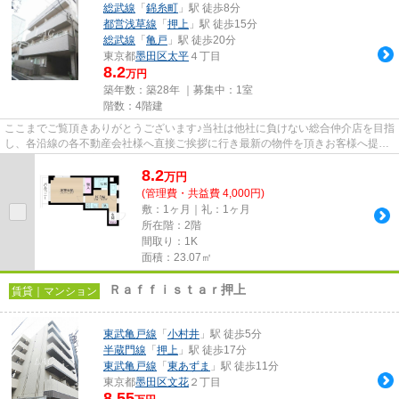
総武線
「
錦糸町
」駅 徒歩8分
都営浅草線
「
押上
」駅 徒歩15分
総武線
「
亀戸
」駅 徒歩20分
東京都
墨田区
太平
４丁目
8.2
万円
築年数：築28年 ｜募集中：
1室
階数：4階建
ここまでご覧頂きありがとうございます♪当社は他社に負けない総合仲介店を目指
し、各沿線の各不動産会社様へ直接ご挨拶に行き最新の物件を頂きお客様へ提供
しております！最新の情報は...
8.2
万
円
(管理費・共益費 4,000円)
敷：1ヶ月｜礼：1ヶ月
所在階：2階
間取り：1K
面積：23.07㎡
Ｒａｆｆｉｓｔａｒ押上
賃貸｜マンション
東武亀戸線
「
小村井
」駅 徒歩5分
半蔵門線
「
押上
」駅 徒歩17分
東武亀戸線
「
東あずま
」駅 徒歩11分
東京都
墨田区
文花
２丁目
8.55