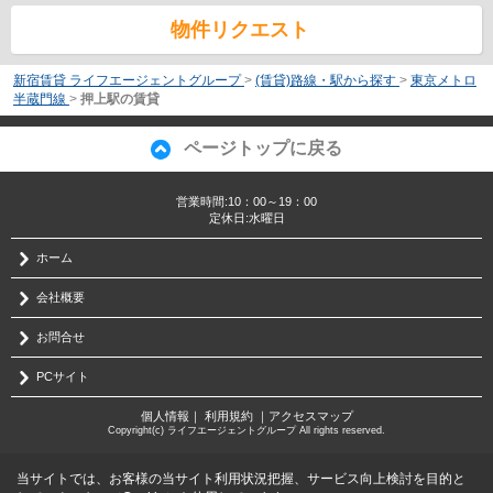
物件リクエスト
新宿賃貸 ライフエージェントグループ
>
(賃貸)路線・駅から探す
>
東京メトロ
半蔵門線
>
押上駅の賃貸
ページトップに戻る
営業時間:10：00～19：00
定休日:水曜日
ホーム
会社概要
お問合せ
PCサイト
個人情報
｜
利用規約
｜
アクセスマップ
Copyright(c) ライフエージェントグループ All rights reserved.
当サイトでは、お客様の当サイト利用状況把握、サービス向上検討を目的と