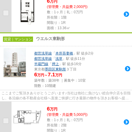
6
万
円
(管理費・共益費 2,000円)
敷：1ヶ月｜礼：0万円
所在階：1階
間取り：1R
面積：13.36㎡
ウエルス東駒形
賃貸｜マンション
都営浅草線
「
本所吾妻橋
」駅 徒歩2分
都営浅草線
「
浅草
」駅 徒歩11分
半蔵門線
「
押上
」駅 徒歩16分
東京都
墨田区
東駒形
３丁目
6
7.1
万円～
万円
築年数：築38年 ｜募集中：
10室
階数：10階建
ここまでご覧頂きありがとうございます♪当社は他社に負けない総合仲介店を目指
し、各沿線の各不動産会社様へ直接ご挨拶に行き最新の物件を頂きお客様へ提供
しております！最新の情報は...
6
万
円
(管理費・共益費 5,000円)
敷：1ヶ月｜礼：0万円
所在階：2階
間取り：1R