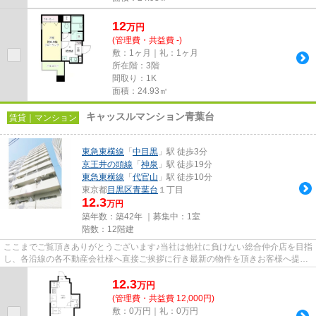
12
万
円
(管理費・共益費 -)
敷：1ヶ月｜礼：1ヶ月
所在階：3階
間取り：1K
面積：24.93㎡
キャッスルマンション青葉台
賃貸｜マンション
東急東横線
「
中目黒
」駅 徒歩3分
京王井の頭線
「
神泉
」駅 徒歩19分
東急東横線
「
代官山
」駅 徒歩10分
東京都
目黒区
青葉台
１丁目
12.3
万円
築年数：築42年 ｜募集中：
1室
階数：12階建
ここまでご覧頂きありがとうございます♪当社は他社に負けない総合仲介店を目指
し、各沿線の各不動産会社様へ直接ご挨拶に行き最新の物件を頂きお客様へ提供
しております！最新の情報は...
12.3
万
円
(管理費・共益費 12,000円)
敷：0万円｜礼：0万円