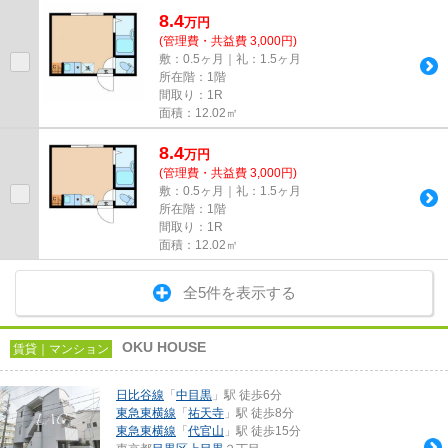
8.4
万
円
(管理費・共益費 3,000円)
敷：0.5ヶ月｜礼：1.5ヶ月
所在階：1階
間取り：1R
面積：12.02㎡
8.4
万
円
(管理費・共益費 3,000円)
敷：0.5ヶ月｜礼：1.5ヶ月
所在階：1階
間取り：1R
面積：12.02㎡
全5件を表示する
OKU HOUSE
賃貸｜マンション
日比谷線
「
中目黒
」駅 徒歩6分
東急東横線
「
祐天寺
」駅 徒歩8分
東急東横線
「
代官山
」駅 徒歩15分