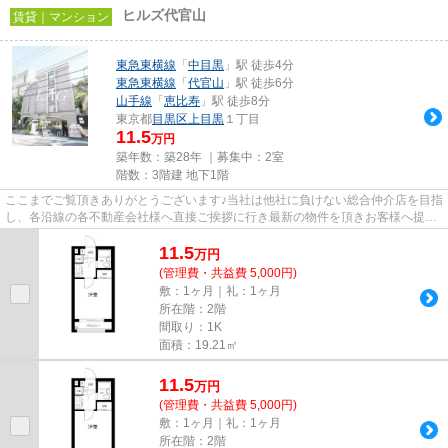
ヒルズ代官山
賃貸｜マンション
東急東横線
「
中目黒
」駅 徒歩4分
東急東横線
「
代官山
」駅 徒歩6分
山手線
「
恵比寿
」駅 徒歩8分
東京都
目黒区
上目黒
１丁目
11.5
万円
築年数：築28年 ｜募集中：
2室
階数：3階建 地下1階
ここまでご覧頂きありがとうございます♪当社は他社に負けない総合仲介店を目指
し、各沿線の各不動産会社様へ直接ご挨拶に行き最新の物件を頂きお客様へ提供
しております！最新の情報は...
11.5
万
円
(管理費・共益費 5,000円)
敷：1ヶ月｜礼：1ヶ月
所在階：2階
間取り：1K
面積：19.21㎡
11.5
万
円
(管理費・共益費 5,000円)
敷：1ヶ月｜礼：1ヶ月
所在階：2階