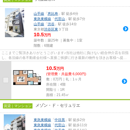
山手線
「
恵比寿
」駅 徒歩4分
東急東横線
「
代官山
」駅 徒歩7分
山手線
「
渋谷
」駅 徒歩14分
東京都
渋谷区
東
３丁目
10.5
万円
築年数：築25年 ｜募集中：
1室
階数：6階建
ここまでご覧頂きありがとうございます♪当社は他社に負けない総合仲介店を目指
し、各沿線の各不動産会社様へ直接ご挨拶に行き最新の物件を頂きお客様へ提供
しております！最新の情報は...
10.5
万
円
(管理費・共益費 6,000円)
敷：0万円｜礼：1ヶ月
所在階：4階
間取り：1R
面積：21.45㎡
メゾン・ド・セリュリエ
賃貸｜マンション
東急東横線
「
中目黒
」駅 徒歩2分
東急東横線
「
代官山
」駅 徒歩11分