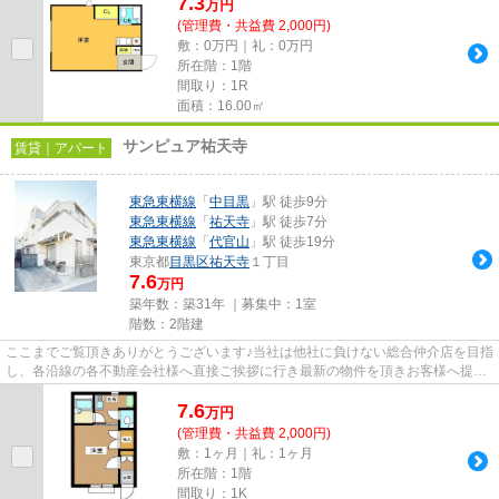
7.3
万
円
(管理費・共益費 2,000円)
敷：0万円｜礼：0万円
所在階：1階
間取り：1R
面積：16.00㎡
サンピュア祐天寺
賃貸｜アパート
東急東横線
「
中目黒
」駅 徒歩9分
東急東横線
「
祐天寺
」駅 徒歩7分
東急東横線
「
代官山
」駅 徒歩19分
東京都
目黒区
祐天寺
１丁目
7.6
万円
築年数：築31年 ｜募集中：
1室
階数：2階建
ここまでご覧頂きありがとうございます♪当社は他社に負けない総合仲介店を目指
し、各沿線の各不動産会社様へ直接ご挨拶に行き最新の物件を頂きお客様へ提供
しております！最新の情報は...
7.6
万
円
(管理費・共益費 2,000円)
敷：1ヶ月｜礼：1ヶ月
所在階：1階
間取り：1K