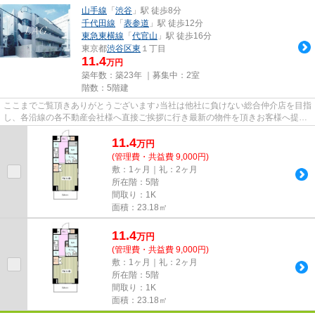
山手線
「
渋谷
」駅 徒歩8分
千代田線
「
表参道
」駅 徒歩12分
東急東横線
「
代官山
」駅 徒歩16分
東京都
渋谷区
東
１丁目
11.4
万円
築年数：築23年 ｜募集中：
2室
階数：5階建
ここまでご覧頂きありがとうございます♪当社は他社に負けない総合仲介店を目指
し、各沿線の各不動産会社様へ直接ご挨拶に行き最新の物件を頂きお客様へ提供
しております！最新の情報は...
11.4
万
円
(管理費・共益費 9,000円)
敷：1ヶ月｜礼：2ヶ月
所在階：5階
間取り：1K
面積：23.18㎡
11.4
万
円
(管理費・共益費 9,000円)
敷：1ヶ月｜礼：2ヶ月
所在階：5階
間取り：1K
面積：23.18㎡