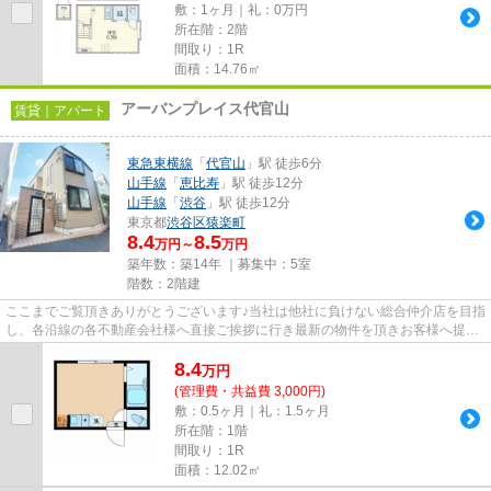
敷：1ヶ月｜礼：0万円
所在階：2階
間取り：1R
面積：14.76㎡
アーバンプレイス代官山
賃貸｜アパート
東急東横線
「
代官山
」駅 徒歩6分
山手線
「
恵比寿
」駅 徒歩12分
山手線
「
渋谷
」駅 徒歩12分
東京都
渋谷区
猿楽町
8.4
8.5
万円～
万円
築年数：築14年 ｜募集中：
5室
階数：2階建
ここまでご覧頂きありがとうございます♪当社は他社に負けない総合仲介店を目指
し、各沿線の各不動産会社様へ直接ご挨拶に行き最新の物件を頂きお客様へ提供
しております！最新の情報は...
8.4
万
円
(管理費・共益費 3,000円)
敷：0.5ヶ月｜礼：1.5ヶ月
所在階：1階
間取り：1R
面積：12.02㎡