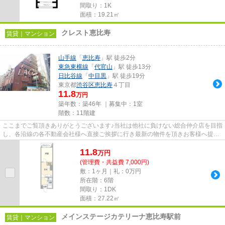
間取り：1K
面積：19.21㎡
クレスト恵比寿
賃貸｜マンション
山手線
「
恵比寿
」駅 徒歩2分
東急東横線
「
代官山
」駅 徒歩13分
日比谷線
「
中目黒
」駅 徒歩19分
東京都
渋谷区
恵比寿
４丁目
11.8
万円
築年数：築46年 ｜募集中：
1室
階数：11階建
ここまでご覧頂きありがとうございます♪当社は他社に負けない総合仲介店を目指
し、各沿線の各不動産会社様へ直接ご挨拶に行き最新の物件を頂きお客様へ提供
しております！最新の情報は...
11.8
万
円
(管理費・共益費 7,000円)
敷：1ヶ月｜礼：0万円
所在階：6階
間取り：1DK
面積：27.22㎡
メインステージカテリーナ恵比寿駅前
賃貸｜マンション