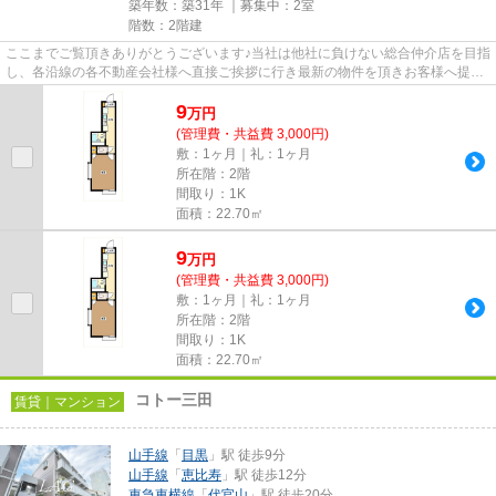
築年数：築31年 ｜募集中：
2室
階数：2階建
ここまでご覧頂きありがとうございます♪当社は他社に負けない総合仲介店を目指
し、各沿線の各不動産会社様へ直接ご挨拶に行き最新の物件を頂きお客様へ提供
しております！最新の情報は...
9
万
円
(管理費・共益費 3,000円)
敷：1ヶ月｜礼：1ヶ月
所在階：2階
間取り：1K
面積：22.70㎡
9
万
円
(管理費・共益費 3,000円)
敷：1ヶ月｜礼：1ヶ月
所在階：2階
間取り：1K
面積：22.70㎡
コトー三田
賃貸｜マンション
山手線
「
目黒
」駅 徒歩9分
山手線
「
恵比寿
」駅 徒歩12分
東急東横線
「
代官山
」駅 徒歩20分