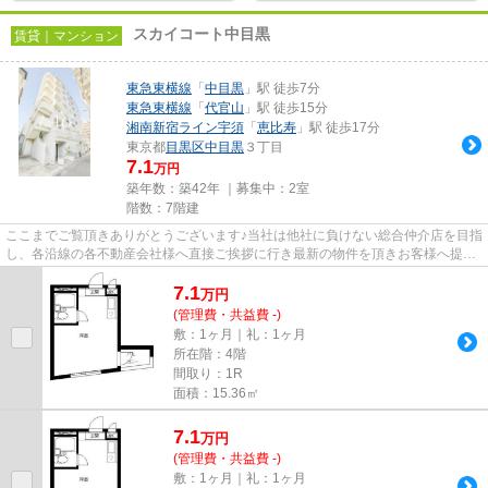
スカイコート中目黒
賃貸｜マンション
東急東横線
「
中目黒
」駅 徒歩7分
東急東横線
「
代官山
」駅 徒歩15分
湘南新宿ライン宇須
「
恵比寿
」駅 徒歩17分
東京都
目黒区
中目黒
３丁目
7.1
万円
築年数：築42年 ｜募集中：
2室
階数：7階建
ここまでご覧頂きありがとうございます♪当社は他社に負けない総合仲介店を目指
し、各沿線の各不動産会社様へ直接ご挨拶に行き最新の物件を頂きお客様へ提供
しております！最新の情報は...
7.1
万
円
(管理費・共益費 -)
敷：1ヶ月｜礼：1ヶ月
所在階：4階
間取り：1R
面積：15.36㎡
7.1
万
円
(管理費・共益費 -)
敷：1ヶ月｜礼：1ヶ月