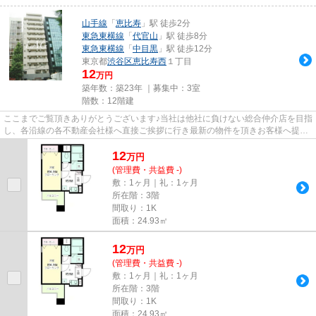
山手線
「
恵比寿
」駅 徒歩2分
東急東横線
「
代官山
」駅 徒歩8分
東急東横線
「
中目黒
」駅 徒歩12分
東京都
渋谷区
恵比寿西
１丁目
12
万円
築年数：築23年 ｜募集中：
3室
階数：12階建
ここまでご覧頂きありがとうございます♪当社は他社に負けない総合仲介店を目指
し、各沿線の各不動産会社様へ直接ご挨拶に行き最新の物件を頂きお客様へ提供
しております！最新の情報は...
12
万
円
(管理費・共益費 -)
敷：1ヶ月｜礼：1ヶ月
所在階：3階
間取り：1K
面積：24.93㎡
12
万
円
(管理費・共益費 -)
敷：1ヶ月｜礼：1ヶ月
所在階：3階
間取り：1K
面積：24.93㎡