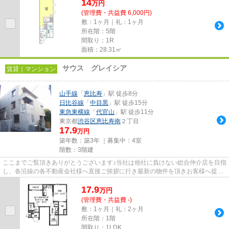
14
万
円
(管理費・共益費 6,000円)
敷：1ヶ月｜礼：1ヶ月
所在階：5階
間取り：1R
面積：28.31㎡
サウス グレイシア
賃貸｜マンション
山手線
「
恵比寿
」駅 徒歩8分
日比谷線
「
中目黒
」駅 徒歩15分
東急東横線
「
代官山
」駅 徒歩11分
東京都
渋谷区
恵比寿南
２丁目
17.9
万円
築年数：築3年 ｜募集中：
4室
階数：3階建
ここまでご覧頂きありがとうございます♪当社は他社に負けない総合仲介店を目指
し、各沿線の各不動産会社様へ直接ご挨拶に行き最新の物件を頂きお客様へ提供
しております！最新の情報は...
17.9
万
円
(管理費・共益費 -)
敷：1ヶ月｜礼：2ヶ月
所在階：1階
間取り：1LDK