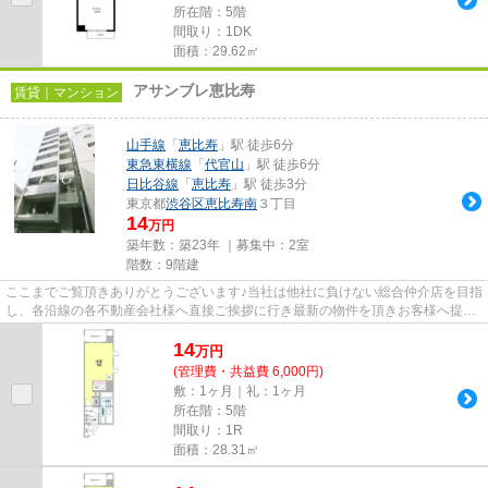
所在階：5階
間取り：1DK
面積：29.62㎡
アサンブレ恵比寿
賃貸｜マンション
山手線
「
恵比寿
」駅 徒歩6分
東急東横線
「
代官山
」駅 徒歩6分
日比谷線
「
恵比寿
」駅 徒歩3分
東京都
渋谷区
恵比寿南
３丁目
14
万円
築年数：築23年 ｜募集中：
2室
階数：9階建
ここまでご覧頂きありがとうございます♪当社は他社に負けない総合仲介店を目指
し、各沿線の各不動産会社様へ直接ご挨拶に行き最新の物件を頂きお客様へ提供
しております！最新の情報は...
14
万
円
(管理費・共益費 6,000円)
敷：1ヶ月｜礼：1ヶ月
所在階：5階
間取り：1R
面積：28.31㎡