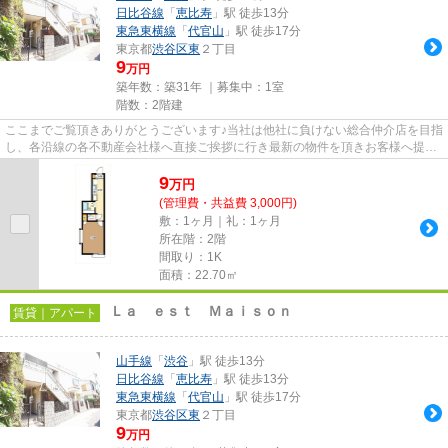
日比谷線
「
恵比寿
」駅 徒歩13分
東急東横線
「
代官山
」駅 徒歩17分
東京都
渋谷区
東
２丁目
9
万円
築年数：築31年 ｜募集中：
1室
階数：2階建
ここまでご覧頂きありがとうございます♪当社は他社に負けない総合仲介店を目指
し、各沿線の各不動産会社様へ直接ご挨拶に行き最新の物件を頂きお客様へ提供
しております！最新の情報は...
9
万
円
(管理費・共益費 3,000円)
敷：1ヶ月｜礼：1ヶ月
所在階：2階
間取り：1K
面積：22.70㎡
Ｌａ ｅｓｔ Ｍａｉｓｏｎ
賃貸｜アパート
山手線
「
渋谷
」駅 徒歩13分
日比谷線
「
恵比寿
」駅 徒歩13分
東急東横線
「
代官山
」駅 徒歩17分
東京都
渋谷区
東
２丁目
9
万円