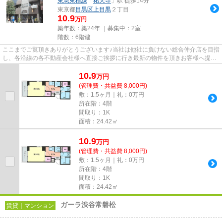
東急東横線
「
祐天寺
」駅 徒歩14分
東京都
目黒区
上目黒
２丁目
10.9
万円
築年数：築24年 ｜募集中：
2室
階数：6階建
ここまでご覧頂きありがとうございます♪当社は他社に負けない総合仲介店を目指
し、各沿線の各不動産会社様へ直接ご挨拶に行き最新の物件を頂きお客様へ提供
しております！最新の情報は...
10.9
万
円
(管理費・共益費 8,000円)
敷：1.5ヶ月｜礼：0万円
所在階：4階
間取り：1K
面積：24.42㎡
10.9
万
円
(管理費・共益費 8,000円)
敷：1.5ヶ月｜礼：0万円
所在階：4階
間取り：1K
面積：24.42㎡
ガーラ渋谷常磐松
賃貸｜マンション