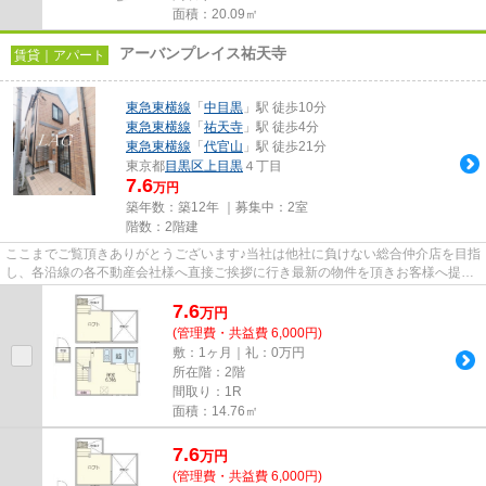
面積：20.09㎡
アーバンプレイス祐天寺
賃貸｜アパート
東急東横線
「
中目黒
」駅 徒歩10分
東急東横線
「
祐天寺
」駅 徒歩4分
東急東横線
「
代官山
」駅 徒歩21分
東京都
目黒区
上目黒
４丁目
7.6
万円
築年数：築12年 ｜募集中：
2室
階数：2階建
ここまでご覧頂きありがとうございます♪当社は他社に負けない総合仲介店を目指
し、各沿線の各不動産会社様へ直接ご挨拶に行き最新の物件を頂きお客様へ提供
しております！最新の情報は...
7.6
万
円
(管理費・共益費 6,000円)
敷：1ヶ月｜礼：0万円
所在階：2階
間取り：1R
面積：14.76㎡
7.6
万
円
(管理費・共益費 6,000円)