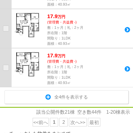
面積：40.93㎡
17.9
万
円
(管理費・共益費 -)
敷：1ヶ月｜礼：2ヶ月
所在階：1階
間取り：1LDK
面積：40.93㎡
17.9
万
円
(管理費・共益費 -)
敷：1ヶ月｜礼：2ヶ月
所在階：1階
間取り：1LDK
面積：40.93㎡
全4件を表示する
該当公開件数
21
棟 空き数
44
件
1-20
棟表示
1
2
<<前へ
次へ>>
最初