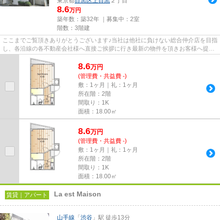
東京都
目黒区
上目黒
２丁目
8.6
万円
築年数：築32年 ｜募集中：
2室
階数：3階建
ここまでご覧頂きありがとうございます♪当社は他社に負けない総合仲介店を目指
し、各沿線の各不動産会社様へ直接ご挨拶に行き最新の物件を頂きお客様へ提供
しております！最新の情報は...
8.6
万
円
(管理費・共益費 -)
敷：1ヶ月｜礼：1ヶ月
所在階：2階
間取り：1K
面積：18.00㎡
8.6
万
円
(管理費・共益費 -)
敷：1ヶ月｜礼：1ヶ月
所在階：2階
間取り：1K
面積：18.00㎡
La est Maison
賃貸｜アパート
山手線
「
渋谷
」駅 徒歩13分