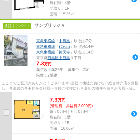
所在階：4階
間取り：1R
面積：15.36㎡
サンブリッジＡ
賃貸｜アパート
東急東横線
「
中目黒
」駅 徒歩7分
東急東横線
「
代官山
」駅 徒歩14分
東急東横線
「
祐天寺
」駅 徒歩14分
東京都
目黒区
上目黒
３丁目
7.3
万円
築年数：築27年 ｜募集中：
2室
階数：2階建
ここまでご覧頂きありがとうございます♪当社は他社に負けない総合仲介店を目指
し、各沿線の各不動産会社様へ直接ご挨拶に行き最新の物件を頂きお客様へ提供
しております！最新の情報は...
7.3
万
円
(管理費・共益費 2,000円)
敷：0万円｜礼：0万円
所在階：1階
間取り：1R
面積：16.00㎡