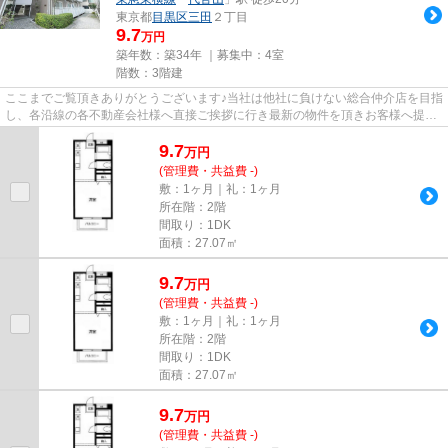
東京都
目黒区
三田
２丁目
9.7
万円
築年数：築34年 ｜募集中：
4室
階数：3階建
ここまでご覧頂きありがとうございます♪当社は他社に負けない総合仲介店を目指
し、各沿線の各不動産会社様へ直接ご挨拶に行き最新の物件を頂きお客様へ提供
しております！最新の情報は...
9.7
万
円
(管理費・共益費 -)
敷：1ヶ月｜礼：1ヶ月
所在階：2階
間取り：1DK
面積：27.07㎡
9.7
万
円
(管理費・共益費 -)
敷：1ヶ月｜礼：1ヶ月
所在階：2階
間取り：1DK
面積：27.07㎡
9.7
万
円
(管理費・共益費 -)