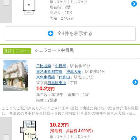
敷：1ヶ月｜礼：1ヶ月
所在階：2階
間取り：1DK
面積：27.07㎡
全4件を表示する
シェラコート中目黒
賃貸｜アパート
日比谷線
「
中目黒
」駅 徒歩10分
東急田園都市線
「
池尻大橋
」駅 徒歩14分
東急東横線
「
代官山
」駅 徒歩17分
東京都
目黒区
東山
１丁目
10.2
万円
築年数：築18年 ｜募集中：
1室
階数：2階建
ここまでご覧頂きありがとうございます♪当社は他社に負けない総合仲介店を目指
し、各沿線の各不動産会社様へ直接ご挨拶に行き最新の物件を頂きお客様へ提供
しております！最新の情報は...
10.2
万
円
(管理費・共益費 4,000円)
敷：1ヶ月｜礼：0.5ヶ月