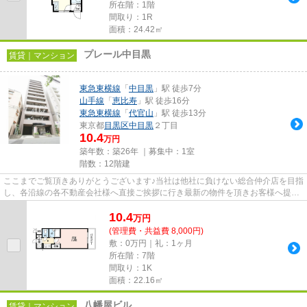
所在階：1階
間取り：1R
面積：24.42㎡
プレール中目黒
賃貸｜マンション
東急東横線
「
中目黒
」駅 徒歩7分
山手線
「
恵比寿
」駅 徒歩16分
東急東横線
「
代官山
」駅 徒歩13分
東京都
目黒区
中目黒
２丁目
10.4
万円
築年数：築26年 ｜募集中：
1室
階数：12階建
ここまでご覧頂きありがとうございます♪当社は他社に負けない総合仲介店を目指
し、各沿線の各不動産会社様へ直接ご挨拶に行き最新の物件を頂きお客様へ提供
しております！最新の情報は...
10.4
万
円
(管理費・共益費 8,000円)
敷：0万円｜礼：1ヶ月
所在階：7階
間取り：1K
面積：22.16㎡
八幡屋ビル
賃貸｜マンション