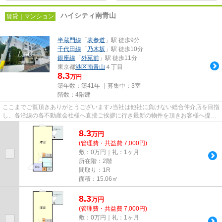
ハイシティ南青山
賃貸｜マンション
半蔵門線
「
表参道
」駅 徒歩9分
千代田線
「
乃木坂
」駅 徒歩10分
銀座線
「
外苑前
」駅 徒歩11分
東京都
港区
南青山
４丁目
8.3
万円
築年数：築41年 ｜募集中：
3室
階数：4階建
ここまでご覧頂きありがとうございます♪当社は他社に負けない総合仲介店を目指
し、各沿線の各不動産会社様へ直接ご挨拶に行き最新の物件を頂きお客様へ提供
しております！最新の情報は...
8.3
万
円
(管理費・共益費 7,000円)
敷：0万円｜礼：1ヶ月
所在階：2階
間取り：1R
面積：15.06㎡
8.3
万
円
(管理費・共益費 7,000円)
敷：0万円｜礼：1ヶ月