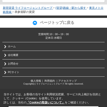
新宿賃貸 ライフエージェントグループ
>
(賃貸)路線・駅から探す
>
東京メトロ
銀座線
>
表参道駅の賃貸
ページトップに戻る
営業時間:10：00～19：00
定休日:水曜日
ホーム
会社概要
お問合せ
PCサイト
個人情報
｜
利用規約
｜
アクセスマップ
Copyright(c) ライフエージェントグループ All rights reserved.
当サイトでは、お客様の当サイト利用状況把握、サービス向上検討を目的と
して、クッキー（Cookie）を使用しています。
詳しくは、当社の
「Cookieの取扱いについて」
をご確認ください。