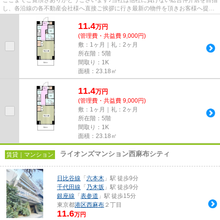
し、各沿線の各不動産会社様へ直接ご挨拶に行き最新の物件を頂きお客様へ提供
しております！最新の情報は...
11.4
万
円
(管理費・共益費 9,000円)
敷：1ヶ月｜礼：2ヶ月
所在階：5階
間取り：1K
面積：23.18㎡
11.4
万
円
(管理費・共益費 9,000円)
敷：1ヶ月｜礼：2ヶ月
所在階：5階
間取り：1K
面積：23.18㎡
ライオンズマンション西麻布シティ
賃貸｜マンション
日比谷線
「
六本木
」駅 徒歩9分
千代田線
「
乃木坂
」駅 徒歩9分
銀座線
「
表参道
」駅 徒歩15分
東京都
港区
西麻布
２丁目
11.6
万円