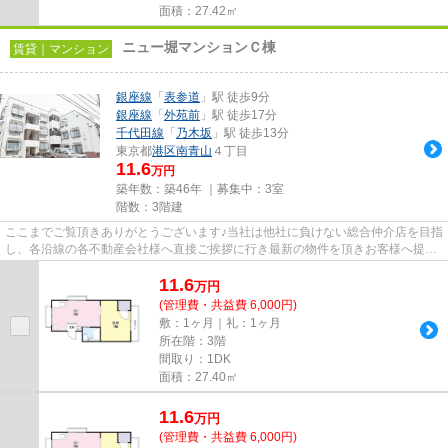
面積：27.42㎡
ニュー堀マンションＣ棟
賃貸｜マンション
銀座線
「
表参道
」駅 徒歩9分
銀座線
「
外苑前
」駅 徒歩17分
千代田線
「
乃木坂
」駅 徒歩13分
東京都
港区
南青山
４丁目
11.6
万円
築年数：築46年 ｜募集中：
3室
階数：3階建
ここまでご覧頂きありがとうございます♪当社は他社に負けない総合仲介店を目指
し、各沿線の各不動産会社様へ直接ご挨拶に行き最新の物件を頂きお客様へ提供
しております！最新の情報は...
11.6
万
円
(管理費・共益費 6,000円)
敷：1ヶ月｜礼：1ヶ月
所在階：3階
間取り：1DK
面積：27.40㎡
11.6
万
円
(管理費・共益費 6,000円)