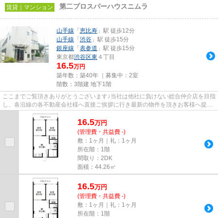
第二プロスパーハウスニムラ
賃貸｜マンション
山手線
「
恵比寿
」駅 徒歩12分
山手線
「
渋谷
」駅 徒歩15分
銀座線
「
表参道
」駅 徒歩15分
東京都
渋谷区
東
４丁目
16.5
万円
築年数：築40年 ｜募集中：
2室
階数：3階建 地下1階
ここまでご覧頂きありがとうございます♪当社は他社に負けない総合仲介店を目指
し、各沿線の各不動産会社様へ直接ご挨拶に行き最新の物件を頂きお客様へ提供
しております！最新の情報は...
16.5
万
円
(管理費・共益費 -)
敷：1ヶ月｜礼：1ヶ月
所在階：1階
間取り：2DK
面積：44.26㎡
16.5
万
円
(管理費・共益費 -)
敷：1ヶ月｜礼：1ヶ月
所在階：1階