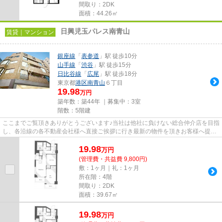
間取り：2DK
面積：44.26㎡
日興児玉パレス南青山
賃貸｜マンション
銀座線
「
表参道
」駅 徒歩10分
山手線
「
渋谷
」駅 徒歩15分
日比谷線
「
広尾
」駅 徒歩18分
東京都
港区
南青山
６丁目
19.98
万円
築年数：築44年 ｜募集中：
3室
階数：5階建
ここまでご覧頂きありがとうございます♪当社は他社に負けない総合仲介店を目指
し、各沿線の各不動産会社様へ直接ご挨拶に行き最新の物件を頂きお客様へ提供
しております！最新の情報は...
19.98
万
円
(管理費・共益費 9,800円)
敷：1ヶ月｜礼：1ヶ月
所在階：4階
間取り：2DK
面積：39.67㎡
19.98
万
円