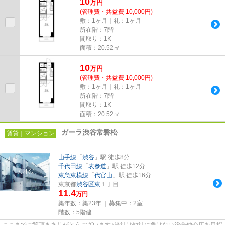
10
万
円
(管理費・共益費 10,000円)
敷：1ヶ月｜礼：1ヶ月
所在階：7階
間取り：1K
面積：20.52㎡
10
万
円
(管理費・共益費 10,000円)
敷：1ヶ月｜礼：1ヶ月
所在階：7階
間取り：1K
面積：20.52㎡
ガーラ渋谷常磐松
賃貸｜マンション
山手線
「
渋谷
」駅 徒歩8分
千代田線
「
表参道
」駅 徒歩12分
東急東横線
「
代官山
」駅 徒歩16分
東京都
渋谷区
東
１丁目
11.4
万円
築年数：築23年 ｜募集中：
2室
階数：5階建
ここまでご覧頂きありがとうございます♪当社は他社に負けない総合仲介店を目指