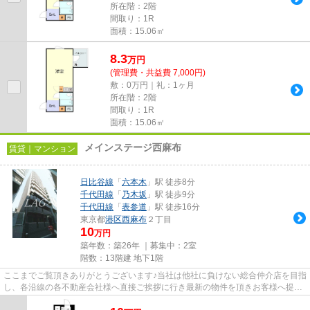
所在階：2階
間取り：1R
面積：15.06㎡
8.3
万
円
(管理費・共益費 7,000円)
敷：0万円｜礼：1ヶ月
所在階：2階
間取り：1R
面積：15.06㎡
メインステージ西麻布
賃貸｜マンション
日比谷線
「
六本木
」駅 徒歩8分
千代田線
「
乃木坂
」駅 徒歩9分
千代田線
「
表参道
」駅 徒歩16分
東京都
港区
西麻布
２丁目
10
万円
築年数：築26年 ｜募集中：
2室
階数：13階建 地下1階
ここまでご覧頂きありがとうございます♪当社は他社に負けない総合仲介店を目指
し、各沿線の各不動産会社様へ直接ご挨拶に行き最新の物件を頂きお客様へ提供
しております！最新の情報は...