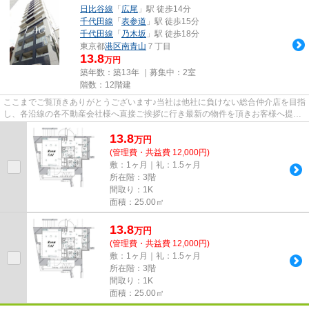
日比谷線
「
広尾
」駅 徒歩14分
千代田線
「
表参道
」駅 徒歩15分
千代田線
「
乃木坂
」駅 徒歩18分
東京都
港区
南青山
７丁目
13.8
万円
築年数：築13年 ｜募集中：
2室
階数：12階建
ここまでご覧頂きありがとうございます♪当社は他社に負けない総合仲介店を目指
し、各沿線の各不動産会社様へ直接ご挨拶に行き最新の物件を頂きお客様へ提供
しております！最新の情報は...
13.8
万
円
(管理費・共益費 12,000円)
敷：1ヶ月｜礼：1.5ヶ月
所在階：3階
間取り：1K
面積：25.00㎡
13.8
万
円
(管理費・共益費 12,000円)
敷：1ヶ月｜礼：1.5ヶ月
所在階：3階
間取り：1K
面積：25.00㎡