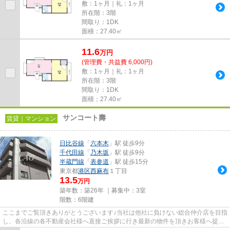
敷：1ヶ月｜礼：1ヶ月
所在階：3階
間取り：1DK
面積：27.40㎡
11.6
万
円
(管理費・共益費 6,000円)
敷：1ヶ月｜礼：1ヶ月
所在階：3階
間取り：1DK
面積：27.40㎡
サンコート壽
賃貸｜マンション
日比谷線
「
六本木
」駅 徒歩9分
千代田線
「
乃木坂
」駅 徒歩9分
半蔵門線
「
表参道
」駅 徒歩15分
東京都
港区
西麻布
１丁目
13.5
万円
築年数：築26年 ｜募集中：
3室
階数：6階建
ここまでご覧頂きありがとうございます♪当社は他社に負けない総合仲介店を目指
し、各沿線の各不動産会社様へ直接ご挨拶に行き最新の物件を頂きお客様へ提供
しております！最新の情報は...