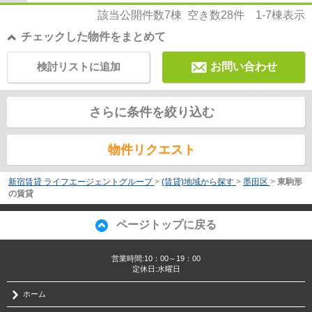
該当公開件数
7
棟 空き数
28
件
1-7
棟表示
チェックした物件をまとめて
検討リストに追加
お問い合わせ
さらに条件を絞り込む
物件リクエスト
新宿賃貸 ライフエージェントグループ
>
(賃貸)地域から探す
>
墨田区
>
東駒形
の賃貸
ページトップに戻る
営業時間:10：00～19：00
定休日:水曜日
ホーム