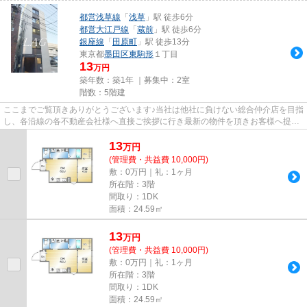
都営浅草線
「
浅草
」駅 徒歩6分
都営大江戸線
「
蔵前
」駅 徒歩6分
銀座線
「
田原町
」駅 徒歩13分
東京都
墨田区
東駒形
１丁目
13
万円
築年数：築1年 ｜募集中：
2室
階数：5階建
ここまでご覧頂きありがとうございます♪当社は他社に負けない総合仲介店を目指
し、各沿線の各不動産会社様へ直接ご挨拶に行き最新の物件を頂きお客様へ提供
しております！最新の情報は...
13
万
円
(管理費・共益費 10,000円)
敷：0万円｜礼：1ヶ月
所在階：3階
間取り：1DK
面積：24.59㎡
13
万
円
(管理費・共益費 10,000円)
敷：0万円｜礼：1ヶ月
所在階：3階
間取り：1DK
面積：24.59㎡