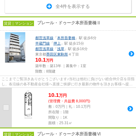
全4件を表示する
プレール・ドゥーク本所吾妻橋Ⅱ
賃貸｜マンション
都営浅草線
「
本所吾妻橋
」駅 徒歩6分
半蔵門線
「
押上
」駅 徒歩15分
都営浅草線
「
浅草
」駅 徒歩16分
東京都
墨田区
東駒形
４丁目
10.1
万円
築年数：築13年 ｜募集中：
1室
階数：8階建
ここまでご覧頂きありがとうございます♪当社は他社に負けない総合仲介店を目指
し、各沿線の各不動産会社様へ直接ご挨拶に行き最新の物件を頂きお客様へ提供
しております！最新の情報は...
10.1
万
円
(管理費・共益費 8,000円)
敷：0万円｜礼：10.1万円
所在階：1階
間取り：1K
面積：25.31㎡
プレール・ドゥーク本所吾妻橋Ⅵ
賃貸｜マンション