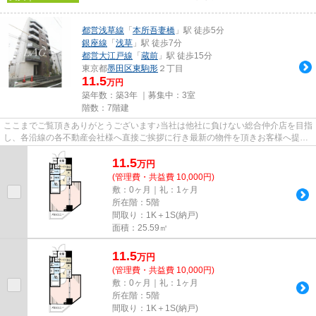
都営浅草線
「
本所吾妻橋
」駅 徒歩5分
銀座線
「
浅草
」駅 徒歩7分
都営大江戸線
「
蔵前
」駅 徒歩15分
東京都
墨田区
東駒形
２丁目
11.5
万円
築年数：築3年 ｜募集中：
3室
階数：7階建
ここまでご覧頂きありがとうございます♪当社は他社に負けない総合仲介店を目指
し、各沿線の各不動産会社様へ直接ご挨拶に行き最新の物件を頂きお客様へ提供
しております！最新の情報は...
11.5
万
円
(管理費・共益費 10,000円)
敷：0ヶ月｜礼：1ヶ月
所在階：5階
間取り：1K＋1S(納戸)
面積：25.59㎡
11.5
万
円
(管理費・共益費 10,000円)
敷：0ヶ月｜礼：1ヶ月
所在階：5階
間取り：1K＋1S(納戸)