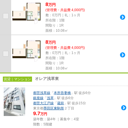
8
万
円
(管理費・共益費 4,000円)
敷：0万円｜礼：1ヶ月
所在階：1階
間取り：1R
面積：10.08㎡
8
万
円
(管理費・共益費 4,000円)
敷：0万円｜礼：1ヶ月
所在階：1階
間取り：1R
面積：10.08㎡
オレア浅草東
賃貸｜マンション
都営浅草線
「
本所吾妻橋
」駅 徒歩6分
銀座線
「
浅草
」駅 徒歩6分
都営大江戸線
「
蔵前
」駅 徒歩15分
東京都
墨田区
東駒形
２丁目
9.7
万円
築年数：築4年 ｜募集中：
4室
階数：5階建