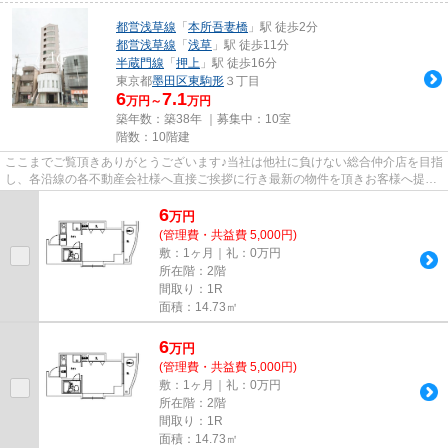
都営浅草線
「
本所吾妻橋
」駅 徒歩2分
都営浅草線
「
浅草
」駅 徒歩11分
半蔵門線
「
押上
」駅 徒歩16分
東京都
墨田区
東駒形
３丁目
6
7.1
万円～
万円
築年数：築38年 ｜募集中：
10室
階数：10階建
ここまでご覧頂きありがとうございます♪当社は他社に負けない総合仲介店を目指
し、各沿線の各不動産会社様へ直接ご挨拶に行き最新の物件を頂きお客様へ提供
しております！最新の情報は...
6
万
円
(管理費・共益費 5,000円)
敷：1ヶ月｜礼：0万円
所在階：2階
間取り：1R
面積：14.73㎡
6
万
円
(管理費・共益費 5,000円)
敷：1ヶ月｜礼：0万円
所在階：2階
間取り：1R
面積：14.73㎡