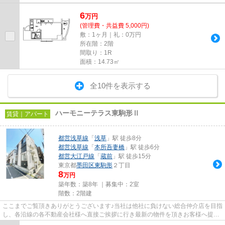
6
万
円
(管理費・共益費 5,000円)
敷：1ヶ月｜礼：0万円
所在階：2階
間取り：1R
面積：14.73㎡
全10件を表示する
ハーモニーテラス東駒形Ⅱ
賃貸｜アパート
都営浅草線
「
浅草
」駅 徒歩8分
都営浅草線
「
本所吾妻橋
」駅 徒歩6分
都営大江戸線
「
蔵前
」駅 徒歩15分
東京都
墨田区
東駒形
２丁目
8
万円
築年数：築8年 ｜募集中：
2室
階数：2階建
ここまでご覧頂きありがとうございます♪当社は他社に負けない総合仲介店を目指
し、各沿線の各不動産会社様へ直接ご挨拶に行き最新の物件を頂きお客様へ提供
しております！最新の情報は...