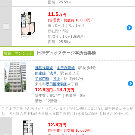
面積：25.59㎡
11.5
万
円
(管理費・共益費 10,000円)
敷：0ヶ月｜礼：1ヶ月
所在階：5階
間取り：1K＋1S(納戸)
面積：25.59㎡
日神デュオステージ本所吾妻橋
賃貸｜マンション
都営浅草線
「
本所吾妻橋
」駅 徒歩4分
銀座線
「
浅草
」駅 徒歩15分
半蔵門線
「
押上
」駅 徒歩17分
東京都
墨田区
東駒形
４丁目
12.9
13.1
万円～
万円
築年数：築17年 ｜募集中：
6室
階数：12階建
ここまでご覧頂きありがとうございます♪当社は他社に負けない総合仲介店を目指
し、各沿線の各不動産会社様へ直接ご挨拶に行き最新の物件を頂きお客様へ提供
しております！最新の情報は...
12.9
万
円
(管理費・共益費 10,000円)