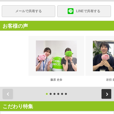
メールで共有する
LINEで共有する
お客様の声
藤原 史奈
岩切 
前
こだわり特集