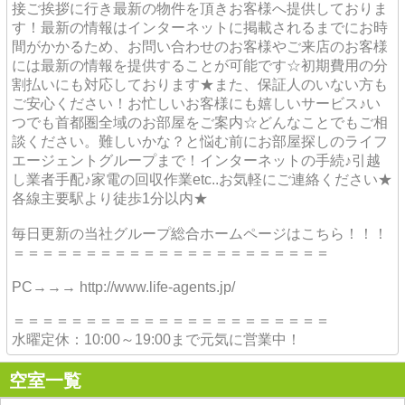
接ご挨拶に行き最新の物件を頂きお客様へ提供しておりま
す！最新の情報はインターネットに掲載されるまでにお時
間がかかるため、お問い合わせのお客様やご来店のお客様
には最新の情報を提供することが可能です☆初期費用の分
割払いにも対応しております★また、保証人のいない方も
ご安心ください！お忙しいお客様にも嬉しいサービス♪い
つでも首都圏全域のお部屋をご案内☆どんなことでもご相
談ください。難しいかな？と悩む前にお部屋探しのライフ
エージェントグループまで！インターネットの手続♪引越
し業者手配♪家電の回収作業etc..お気軽にご連絡ください★
各線主要駅より徒歩1分以内★
毎日更新の当社グループ総合ホームページはこちら！！！
＝＝＝＝＝＝＝＝＝＝＝＝＝＝＝＝＝＝＝＝＝＝
PC→→→ http://www.life-agents.jp/
＝＝＝＝＝＝＝＝＝＝＝＝＝＝＝＝＝＝＝＝＝＝
水曜定休：10:00～19:00まで元気に営業中！
空室一覧