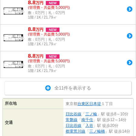
8.8
万
円
NEW
(管理費・共益費 5,000円)
敷：0万円｜礼：0万円
1階 / 1K / 21.79㎡
8.8
万
円
NEW
(管理費・共益費 5,000円)
敷：0万円｜礼：0万円
1階 / 1K / 21.79㎡
8.8
万
円
NEW
(管理費・共益費 5,000円)
敷：0万円｜礼：0万円
1階 / 1K / 21.79㎡
全11件を表示する
所在地
東京都
台東区
日本堤
１丁目
日比谷線
「
三ノ輪
」駅 徒歩8～10分
常磐線
「
南千住
」駅 徒歩12～14分
交通
日比谷線
「
入谷
」駅 徒歩20分
都電荒川線
「
三ノ輪橋
」駅 徒歩14分