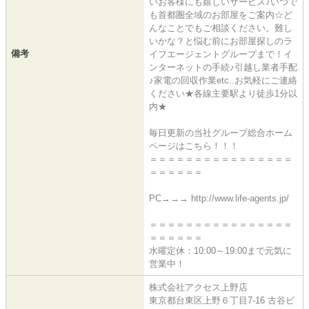
いお客様にも嬉しいサービス♪いつで
も首都圏全域のお部屋をご案内☆ど
んなことでもご相談ください。難し
いかな？と悩む前にお部屋探しのラ
備考
イフエージェントグループまで！イ
ンターネットの手続♪引越し業者手配
♪家電の回収作業etc..お気軽にご連絡
ください★各線主要駅より徒歩1分以
内★
毎日更新の当社グループ総合ホーム
ページはこちら！！！
＝＝＝＝＝＝＝＝＝＝＝＝＝＝＝＝
＝＝＝＝＝＝
PC→→→ http://www.life-agents.jp/
＝＝＝＝＝＝＝＝＝＝＝＝＝＝＝＝
＝＝＝＝＝＝
水曜定休：10:00～19:00まで元気に
営業中！
株式会社アクセス上野店
東京都台東区上野６丁目7-16 古谷ビ