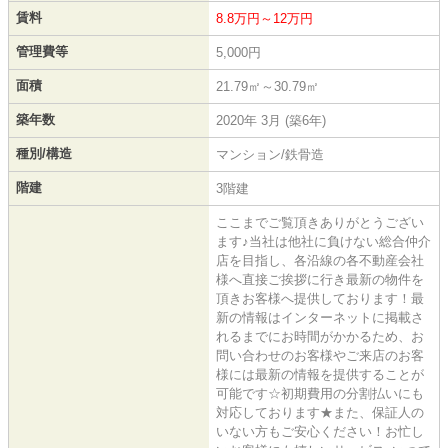
賃料
8.8万円～12万円
管理費等
5,000円
面積
21.79㎡～30.79㎡
築年数
2020年 3月 (築6年)
種別/構造
マンション/鉄骨造
階建
3階建
ここまでご覧頂きありがとうござい
ます♪当社は他社に負けない総合仲介
店を目指し、各沿線の各不動産会社
様へ直接ご挨拶に行き最新の物件を
頂きお客様へ提供しております！最
新の情報はインターネットに掲載さ
れるまでにお時間がかかるため、お
問い合わせのお客様やご来店のお客
様には最新の情報を提供することが
可能です☆初期費用の分割払いにも
対応しております★また、保証人の
いない方もご安心ください！お忙し