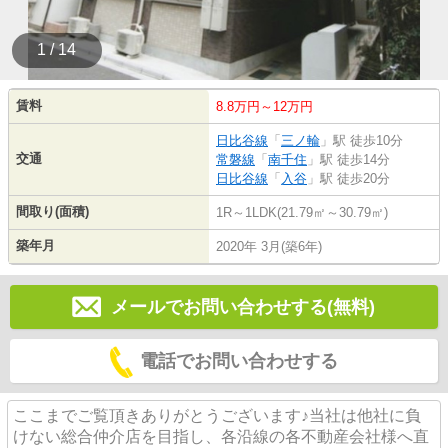
1 / 14
賃料
8.8万円～12万円
日比谷線
「
三ノ輪
」駅 徒歩10分
交通
常磐線
「
南千住
」駅 徒歩14分
日比谷線
「
入谷
」駅 徒歩20分
間取り(面積)
1R～1LDK(21.79㎡～30.79㎡)
築年月
2020年 3月(築6年)
メールでお問い合わせする(無料)
電話でお問い合わせする
ここまでご覧頂きありがとうございます♪当社は他社に負
けない総合仲介店を目指し、各沿線の各不動産会社様へ直