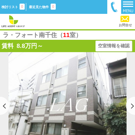
0
0
検討リスト
最近見た物件
お問合せ
ラ・フォート南千住（
11
室）
賃料
8.8
万円～
空室情報を確認