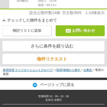
間取り：3LDK
面積：68.13㎡
該当公開件数
14
棟 空き数
36
件
1-14
棟表示
チェックした物件をまとめて
検討リストに追加
お問い合わせ
さらに条件を絞り込む
物件リクエスト
新宿賃貸 ライフエージェントグループ
>
(賃貸)地域から探す
>
台東区
>
竜泉の
賃貸
ページトップに戻る
営業時間:10：00～19：00
定休日:水曜日