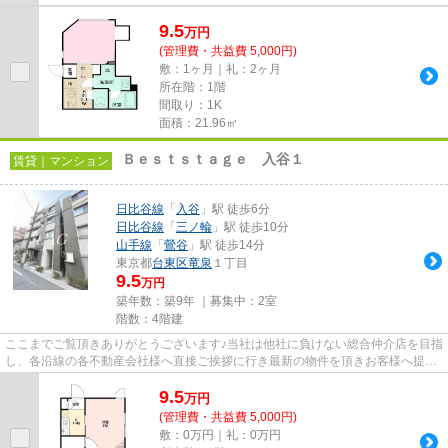
9.5
万
円
(管理費・共益費 5,000円)
敷：1ヶ月｜礼：2ヶ月
所在階：1階
間取り：1K
面積：21.96㎡
Ｂｅｓｔｓｔａｇｅ 入谷１
賃貸｜マンション
日比谷線
「
入谷
」駅 徒歩6分
日比谷線
「
三ノ輪
」駅 徒歩10分
山手線
「
鶯谷
」駅 徒歩14分
東京都
台東区
竜泉
１丁目
9.5
万円
築年数：築9年 ｜募集中：
2室
階数：4階建
ここまでご覧頂きありがとうございます♪当社は他社に負けない総合仲介店を目指
し、各沿線の各不動産会社様へ直接ご挨拶に行き最新の物件を頂きお客様へ提供
しております！最新の情報は...
9.5
万
円
(管理費・共益費 5,000円)
敷：0万円｜礼：0万円