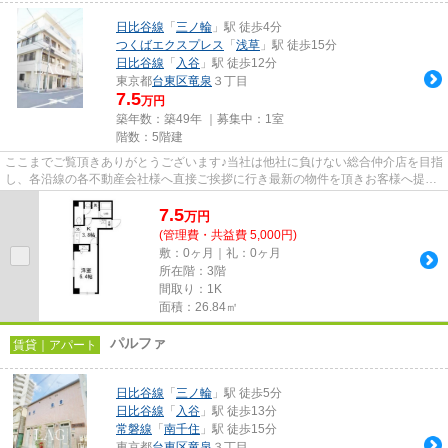
日比谷線
「
三ノ輪
」駅 徒歩4分
つくばエクスプレス
「
浅草
」駅 徒歩15分
日比谷線
「
入谷
」駅 徒歩12分
東京都
台東区
竜泉
３丁目
7.5
万円
築年数：築49年 ｜募集中：
1室
階数：5階建
ここまでご覧頂きありがとうございます♪当社は他社に負けない総合仲介店を目指
し、各沿線の各不動産会社様へ直接ご挨拶に行き最新の物件を頂きお客様へ提供
しております！最新の情報は...
7.5
万
円
(管理費・共益費 5,000円)
敷：0ヶ月｜礼：0ヶ月
所在階：3階
間取り：1K
面積：26.84㎡
パルファ
賃貸｜アパート
日比谷線
「
三ノ輪
」駅 徒歩5分
日比谷線
「
入谷
」駅 徒歩13分
常磐線
「
南千住
」駅 徒歩15分
東京都
台東区
竜泉
３丁目