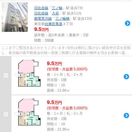
日比谷線
「
三ノ輪
」駅 徒歩7分
日比谷線
「
入谷
」駅 徒歩11分
都電荒川線
「
三ノ輪橋
」駅 徒歩13分
東京都
台東区
竜泉
３丁目
9.5
万円
築年数：築1年未満 ｜募集中：
3室
階数：5階建
ここまでご覧頂きありがとうございます♪当社は他社に負けない総合仲介店を目指
し、各沿線の各不動産会社様へ直接ご挨拶に行き最新の物件を頂きお客様へ提供
しております！最新の情報は...
9.5
万
円
(管理費・共益費 5,000円)
敷：1ヶ月｜礼：2ヶ月
所在階：1階
間取り：1K
面積：21.96㎡
9.5
万
円
(管理費・共益費 5,000円)
敷：1ヶ月｜礼：2ヶ月
所在階：1階
間取り：1K
面積：21.96㎡