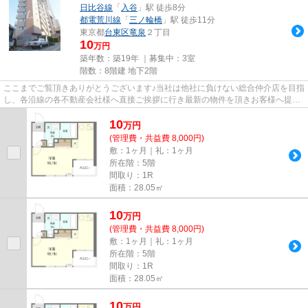
日比谷線
「
入谷
」駅 徒歩8分
都電荒川線
「
三ノ輪橋
」駅 徒歩11分
東京都
台東区
竜泉
２丁目
10
万円
築年数：築19年 ｜募集中：
3室
階数：8階建 地下2階
ここまでご覧頂きありがとうございます♪当社は他社に負けない総合仲介店を目指
し、各沿線の各不動産会社様へ直接ご挨拶に行き最新の物件を頂きお客様へ提供
しております！最新の情報は...
10
万
円
(管理費・共益費 8,000円)
敷：1ヶ月｜礼：1ヶ月
所在階：5階
間取り：1R
面積：28.05㎡
10
万
円
(管理費・共益費 8,000円)
敷：1ヶ月｜礼：1ヶ月
所在階：5階
間取り：1R
面積：28.05㎡
10
万
円