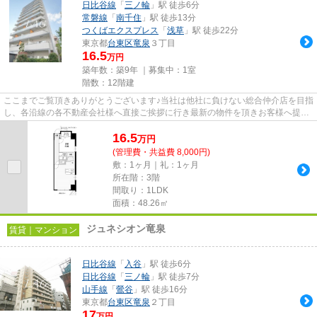
日比谷線
「
三ノ輪
」駅 徒歩6分
常磐線
「
南千住
」駅 徒歩13分
つくばエクスプレス
「
浅草
」駅 徒歩22分
東京都
台東区
竜泉
３丁目
16.5
万円
築年数：築9年 ｜募集中：
1室
階数：12階建
ここまでご覧頂きありがとうございます♪当社は他社に負けない総合仲介店を目指
し、各沿線の各不動産会社様へ直接ご挨拶に行き最新の物件を頂きお客様へ提供
しております！最新の情報は...
16.5
万
円
(管理費・共益費 8,000円)
敷：1ヶ月｜礼：1ヶ月
所在階：3階
間取り：1LDK
面積：48.26㎡
ジュネシオン竜泉
賃貸｜マンション
日比谷線
「
入谷
」駅 徒歩6分
日比谷線
「
三ノ輪
」駅 徒歩7分
山手線
「
鶯谷
」駅 徒歩16分
東京都
台東区
竜泉
２丁目
17
万円