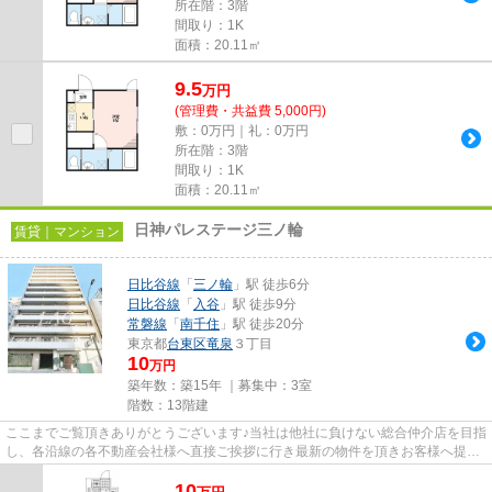
所在階：3階
間取り：1K
面積：20.11㎡
9.5
万
円
(管理費・共益費 5,000円)
敷：0万円｜礼：0万円
所在階：3階
間取り：1K
面積：20.11㎡
日神パレステージ三ノ輪
賃貸｜マンション
日比谷線
「
三ノ輪
」駅 徒歩6分
日比谷線
「
入谷
」駅 徒歩9分
常磐線
「
南千住
」駅 徒歩20分
東京都
台東区
竜泉
３丁目
10
万円
築年数：築15年 ｜募集中：
3室
階数：13階建
ここまでご覧頂きありがとうございます♪当社は他社に負けない総合仲介店を目指
し、各沿線の各不動産会社様へ直接ご挨拶に行き最新の物件を頂きお客様へ提供
しております！最新の情報は...
10