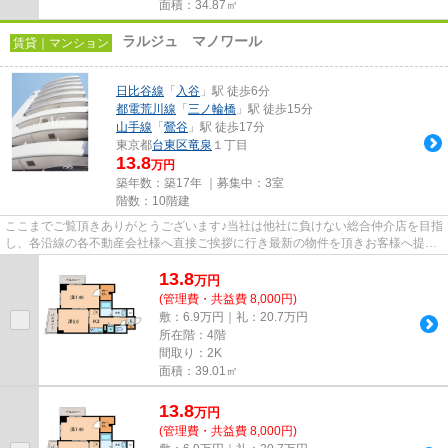
面積：34.87㎡
ラルジュ マノワール
賃貸｜マンション
日比谷線
「
入谷
」駅 徒歩6分
都電荒川線
「
三ノ輪橋
」駅 徒歩15分
山手線
「
鶯谷
」駅 徒歩17分
東京都
台東区
竜泉
１丁目
13.8
万円
築年数：築17年 ｜募集中：
3室
階数：10階建
ここまでご覧頂きありがとうございます♪当社は他社に負けない総合仲介店を目指
し、各沿線の各不動産会社様へ直接ご挨拶に行き最新の物件を頂きお客様へ提供
しております！最新の情報は...
13.8
万
円
(管理費・共益費 8,000円)
敷：6.9万円｜礼：20.7万円
所在階：4階
間取り：2K
面積：39.01㎡
13.8
万
円
(管理費・共益費 8,000円)