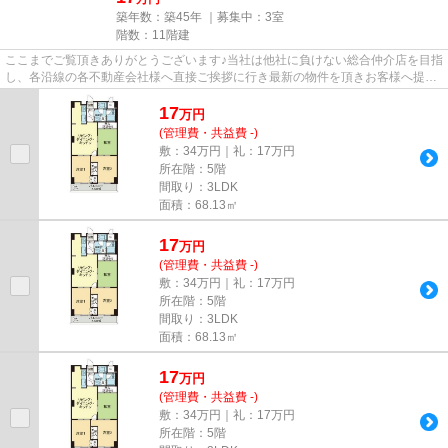
築年数：築45年 ｜募集中：
3室
階数：11階建
ここまでご覧頂きありがとうございます♪当社は他社に負けない総合仲介店を目指
し、各沿線の各不動産会社様へ直接ご挨拶に行き最新の物件を頂きお客様へ提供
しております！最新の情報は...
17
万
円
(管理費・共益費 -)
敷：34万円｜礼：17万円
所在階：5階
間取り：3LDK
面積：68.13㎡
17
万
円
(管理費・共益費 -)
敷：34万円｜礼：17万円
所在階：5階
間取り：3LDK
面積：68.13㎡
17
万
円
(管理費・共益費 -)
敷：34万円｜礼：17万円
所在階：5階