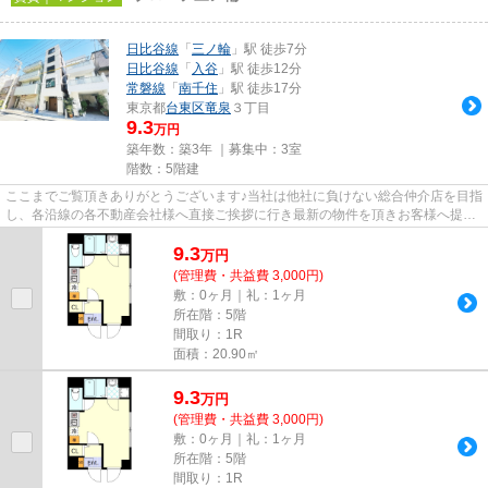
日比谷線
「
三ノ輪
」駅 徒歩7分
日比谷線
「
入谷
」駅 徒歩12分
常磐線
「
南千住
」駅 徒歩17分
東京都
台東区
竜泉
３丁目
9.3
万円
築年数：築3年 ｜募集中：
3室
階数：5階建
ここまでご覧頂きありがとうございます♪当社は他社に負けない総合仲介店を目指
し、各沿線の各不動産会社様へ直接ご挨拶に行き最新の物件を頂きお客様へ提供
しております！最新の情報は...
9.3
万
円
(管理費・共益費 3,000円)
敷：0ヶ月｜礼：1ヶ月
所在階：5階
間取り：1R
面積：20.90㎡
9.3
万
円
(管理費・共益費 3,000円)
敷：0ヶ月｜礼：1ヶ月
所在階：5階
間取り：1R