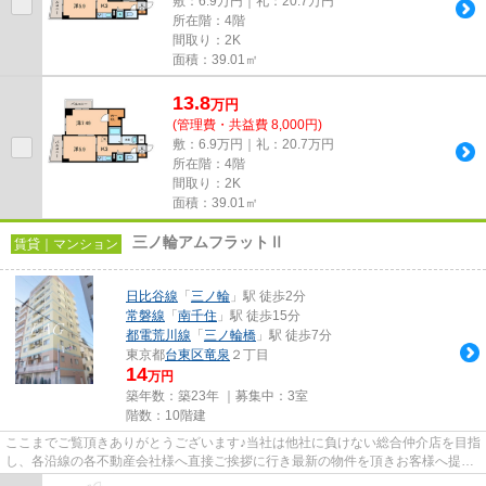
敷：6.9万円｜礼：20.7万円
所在階：4階
間取り：2K
面積：39.01㎡
13.8
万
円
(管理費・共益費 8,000円)
敷：6.9万円｜礼：20.7万円
所在階：4階
間取り：2K
面積：39.01㎡
三ノ輪アムフラットⅡ
賃貸｜マンション
日比谷線
「
三ノ輪
」駅 徒歩2分
常磐線
「
南千住
」駅 徒歩15分
都電荒川線
「
三ノ輪橋
」駅 徒歩7分
東京都
台東区
竜泉
２丁目
14
万円
築年数：築23年 ｜募集中：
3室
階数：10階建
ここまでご覧頂きありがとうございます♪当社は他社に負けない総合仲介店を目指
し、各沿線の各不動産会社様へ直接ご挨拶に行き最新の物件を頂きお客様へ提供
しております！最新の情報は...