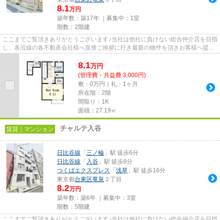
8.1
万円
築年数：築17年 ｜募集中：
1室
階数：2階建
ここまでご覧頂きありがとうございます♪当社は他社に負けない総合仲介店を目指
し、各沿線の各不動産会社様へ直接ご挨拶に行き最新の物件を頂きお客様へ提供
しております！最新の情報は...
8.1
万
円
(管理費・共益費 3,000円)
敷：0万円｜礼：1ヶ月
所在階：2階
間取り：1K
面積：27.19㎡
チャルテ入谷
賃貸｜マンション
日比谷線
「
三ノ輪
」駅 徒歩6分
日比谷線
「
入谷
」駅 徒歩8分
つくばエクスプレス
「
浅草
」駅 徒歩16分
東京都
台東区
竜泉
２丁目
8.2
万円
築年数：築6年 ｜募集中：
3室
階数：5階建
ここまでご覧頂きありがとうございます♪当社は他社に負けない総合仲介店を目指