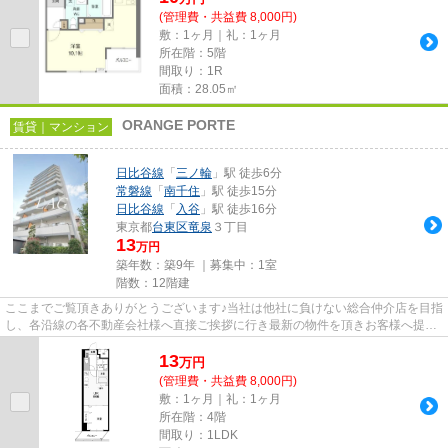
(管理費・共益費 8,000円)
敷：1ヶ月｜礼：1ヶ月
所在階：5階
間取り：1R
面積：28.05㎡
ORANGE PORTE
賃貸｜マンション
日比谷線
「
三ノ輪
」駅 徒歩6分
常磐線
「
南千住
」駅 徒歩15分
日比谷線
「
入谷
」駅 徒歩16分
東京都
台東区
竜泉
３丁目
13
万円
築年数：築9年 ｜募集中：
1室
階数：12階建
ここまでご覧頂きありがとうございます♪当社は他社に負けない総合仲介店を目指
し、各沿線の各不動産会社様へ直接ご挨拶に行き最新の物件を頂きお客様へ提供
しております！最新の情報は...
13
万
円
(管理費・共益費 8,000円)
敷：1ヶ月｜礼：1ヶ月
所在階：4階
間取り：1LDK