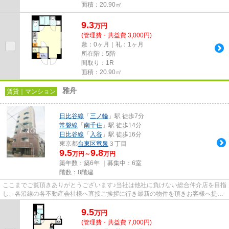
面積：20.90㎡
9.3
万
円
(管理費・共益費 3,000円)
敷：0ヶ月｜礼：1ヶ月
所在階：5階
間取り：1R
面積：20.90㎡
雅舟
賃貸｜マンション
日比谷線
「
三ノ輪
」駅 徒歩7分
常磐線
「
南千住
」駅 徒歩14分
日比谷線
「
入谷
」駅 徒歩16分
東京都
台東区
竜泉
３丁目
9.5
9.8
万円～
万円
築年数：築6年 ｜募集中：
6室
階数：8階建
ここまでご覧頂きありがとうございます♪当社は他社に負けない総合仲介店を目指
し、各沿線の各不動産会社様へ直接ご挨拶に行き最新の物件を頂きお客様へ提供
しております！最新の情報は...
9.5
万
円
(管理費・共益費 7,000円)