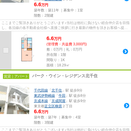
6.6
万円
築年数：築11年 ｜募集中：
1室
階数：2階建
ここまでご覧頂きありがとうございます♪当社は他社に負けない総合仲介店を目指
し、各沿線の各不動産会社様へ直接ご挨拶に行き最新の物件を頂きお客様へ提供
しております！最新の情報は...
6.6
万
円
(管理費・共益費 3,000円)
敷：0万円｜礼：0万円
所在階：1階
間取り：1K
面積：18.29㎡
パーク・ウイン・レジデンス北千住
賃貸｜アパート
千代田線
「
北千住
」駅 徒歩9分
東武伊勢崎線
「
牛田
」駅 徒歩8分
京成本線
「
京成関屋
」駅 徒歩9分
東京都
足立区
柳原
２丁目
6.6
万円
築年数：築7年 ｜募集中：
4室
階数：3階建
ここまでご覧頂きありがとうございます♪当社は他社に負けない総合仲介店を目指