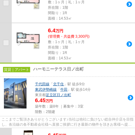
敷：1ヶ月｜礼：1ヶ月
所在階：1階
間取り：1R
面積：14.53㎡
6.4
万
円
(管理費・共益費 3,300円)
敷：1ヶ月｜礼：1ヶ月
所在階：1階
間取り：1R
面積：14.53㎡
ハーモニーテラス日ノ出町
賃貸｜アパート
千代田線
「
北千住
」駅 徒歩9分
東武伊勢崎線
「
牛田
」駅 徒歩14分
東京都
足立区
日ノ出町
6.45
万円
築年数：築8年 ｜募集中：
3室
階数：2階建
ここまでご覧頂きありがとうございます♪当社は他社に負けない総合仲介店を目指
し、各沿線の各不動産会社様へ直接ご挨拶に行き最新の物件を頂きお客様へ提供
しております！最新の情報は...