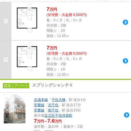
しております！最新の情報は...
7
万
円
(管理費・共益費 9,000円)
敷：0ヶ月｜礼：0ヶ月
所在階：2階
間取り：1R
面積：11.65㎡
7
万
円
(管理費・共益費 9,000円)
敷：0ヶ月｜礼：0ヶ月
所在階：2階
間取り：1R
面積：11.65㎡
スプリングシャンテⅡ
賃貸｜アパート
京成本線
「
千住大橋
」駅 徒歩1分
常磐線
「
北千住
」駅 徒歩17分
常磐線
「
南千住
」駅 徒歩19分
東京都
足立区
千住河原町
7
7.6
万円～
万円
築年数：築10年 ｜募集中：
2室