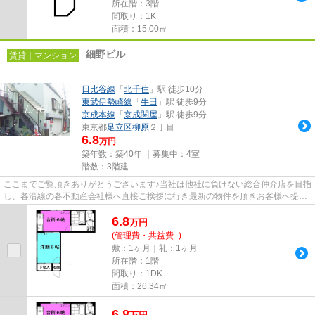
所在階：3階
間取り：1K
面積：15.00㎡
細野ビル
賃貸｜マンション
日比谷線
「
北千住
」駅 徒歩10分
東武伊勢崎線
「
牛田
」駅 徒歩9分
京成本線
「
京成関屋
」駅 徒歩9分
東京都
足立区
柳原
２丁目
6.8
万円
築年数：築40年 ｜募集中：
4室
階数：3階建
ここまでご覧頂きありがとうございます♪当社は他社に負けない総合仲介店を目指
し、各沿線の各不動産会社様へ直接ご挨拶に行き最新の物件を頂きお客様へ提供
しております！最新の情報は...
6.8
万
円
(管理費・共益費 -)
敷：1ヶ月｜礼：1ヶ月
所在階：1階
間取り：1DK
面積：26.34㎡
6.8