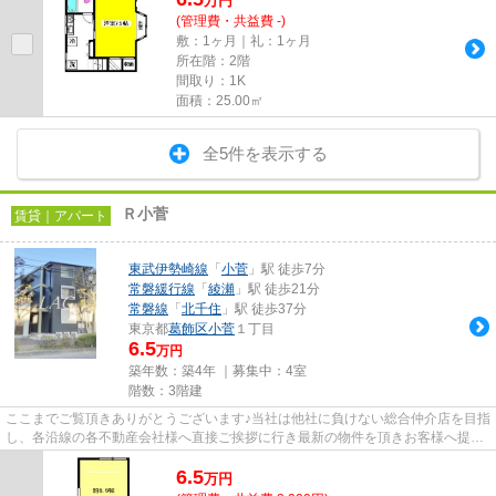
万
円
(管理費・共益費 -)
敷：1ヶ月｜礼：1ヶ月
所在階：2階
間取り：1K
面積：25.00㎡
全5件を表示する
Ｒ小菅
賃貸｜アパート
東武伊勢崎線
「
小菅
」駅 徒歩7分
常磐緩行線
「
綾瀬
」駅 徒歩21分
常磐線
「
北千住
」駅 徒歩37分
東京都
葛飾区
小菅
１丁目
6.5
万円
築年数：築4年 ｜募集中：
4室
階数：3階建
ここまでご覧頂きありがとうございます♪当社は他社に負けない総合仲介店を目指
し、各沿線の各不動産会社様へ直接ご挨拶に行き最新の物件を頂きお客様へ提供
しております！最新の情報は...
6.5
万
円