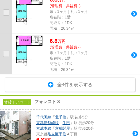
万
円
(管理費・共益費 -)
敷：1ヶ月｜礼：1ヶ月
所在階：1階
間取り：1DK
面積：26.34㎡
6.8
万
円
(管理費・共益費 -)
敷：1ヶ月｜礼：1ヶ月
所在階：1階
間取り：1DK
面積：26.34㎡
全4件を表示する
フォレスト３
賃貸｜アパート
千代田線
「
北千住
」駅 徒歩5分
東武伊勢崎線
「
牛田
」駅 徒歩20分
京成本線
「
京成関屋
」駅 徒歩20分
東京都
足立区
千住
４丁目
6.8