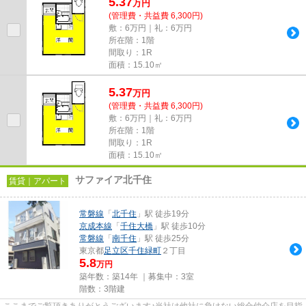
5.37
万
円
(管理費・共益費 6,300円)
敷：6万円｜礼：6万円
所在階：1階
間取り：1R
面積：15.10㎡
5.37
万
円
(管理費・共益費 6,300円)
敷：6万円｜礼：6万円
所在階：1階
間取り：1R
面積：15.10㎡
サファイア北千住
賃貸｜アパート
常磐線
「
北千住
」駅 徒歩19分
京成本線
「
千住大橋
」駅 徒歩10分
常磐線
「
南千住
」駅 徒歩25分
東京都
足立区
千住緑町
２丁目
5.8
万円
築年数：築14年 ｜募集中：
3室
階数：3階建
ここまでご覧頂きありがとうございます♪当社は他社に負けない総合仲介店を目指