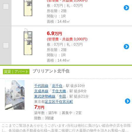
(管理費・共益費 3,000円)
敷：0万円｜礼：0万円
所在階：2階
間取り：1R
面積：14.46㎡
6.9
万
円
(管理費・共益費 3,000円)
敷：0万円｜礼：0万円
所在階：2階
間取り：1R
面積：14.46㎡
ブリリアント北千住
賃貸｜アパート
千代田線
「
北千住
」駅 徒歩10分
京成本線
「
千住大橋
」駅 徒歩8分
東武伊勢崎線
「
牛田
」駅 徒歩21分
東京都
足立区
千住宮元町
7
万円
築年数：築5年 ｜募集中：
2室
階数：3階建
ここまでご覧頂きありがとうございます♪当社は他社に負けない総合仲介店を目指
し、各沿線の各不動産会社様へ直接ご挨拶に行き最新の物件を頂きお客様へ提供