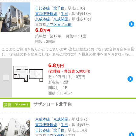
日比谷線
「
北千住
」駅 徒歩8分
東武伊勢崎線
「
牛田
」駅 徒歩13分
京成本線
「
京成関屋
」駅 徒歩13分
東京都
足立区
日ノ出町
6.8
万円
築年数：築12年 ｜募集中：
1室
階数：2階建
ここまでご覧頂きありがとうございます♪当社は他社に負けない総合仲介店を目指
し、各沿線の各不動産会社様へ直接ご挨拶に行き最新の物件を頂きお客様へ提供
しております！最新の情報は...
6.8
万
円
(管理費・共益費 5,000円)
敷：0万円｜礼：0万円
所在階：2階
間取り：1R
面積：13.40㎡
サザンロード北千住
賃貸｜アパート
京成本線
「
京成関屋
」駅 徒歩7分
東武伊勢崎線
「
牛田
」駅 徒歩7分
日比谷線
「
北千住
」駅 徒歩14分
東京都
足立区
柳原
１丁目