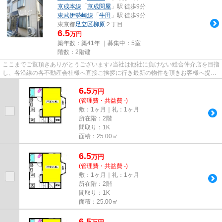
京成本線
「
京成関屋
」駅 徒歩9分
東武伊勢崎線
「
牛田
」駅 徒歩9分
東京都
足立区
柳原
２丁目
6.5
万円
築年数：築41年 ｜募集中：
5室
階数：2階建
ここまでご覧頂きありがとうございます♪当社は他社に負けない総合仲介店を目指
し、各沿線の各不動産会社様へ直接ご挨拶に行き最新の物件を頂きお客様へ提供
しております！最新の情報は...
6.5
万
円
(管理費・共益費 -)
敷：1ヶ月｜礼：1ヶ月
所在階：2階
間取り：1K
面積：25.00㎡
6.5
万
円
(管理費・共益費 -)
敷：1ヶ月｜礼：1ヶ月
所在階：2階
間取り：1K
面積：25.00㎡
6.5