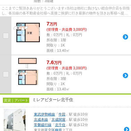
階数：3階建
ここまでご覧頂きありがとうございます♪当社は他社に負けない総合仲介店を目指
し、各沿線の各不動産会社様へ直接ご挨拶に行き最新の物件を頂きお客様へ提供
しております！最新の情報は...
7
万
円
(管理費・共益費 3,000円)
敷：0万円｜礼：0万円
所在階：1階
間取り：1K
面積：13.40㎡
7.6
万
円
(管理費・共益費 3,000円)
敷：0万円｜礼：0万円
所在階：3階
間取り：1K
面積：13.40㎡
ミレアビターレ北千住
賃貸｜アパート
東武伊勢崎線
「
牛田
」駅 徒歩10分
京成本線
「
京成関屋
」駅 徒歩10分
常磐緩行線
「
北千住
」駅 徒歩12分
東京都
足立区
柳原
２丁目