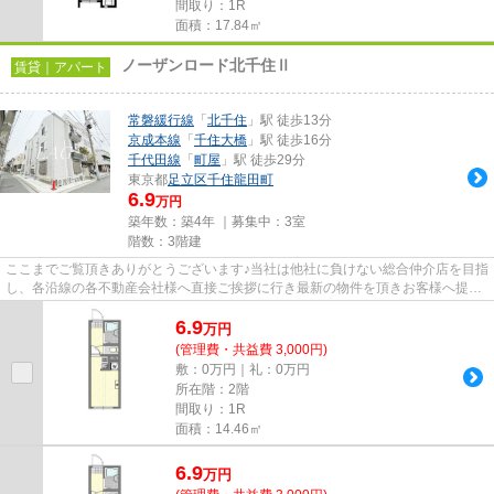
間取り：1R
面積：17.84㎡
ノーザンロード北千住Ⅱ
賃貸｜アパート
常磐緩行線
「
北千住
」駅 徒歩13分
京成本線
「
千住大橋
」駅 徒歩16分
千代田線
「
町屋
」駅 徒歩29分
東京都
足立区
千住龍田町
6.9
万円
築年数：築4年 ｜募集中：
3室
階数：3階建
ここまでご覧頂きありがとうございます♪当社は他社に負けない総合仲介店を目指
し、各沿線の各不動産会社様へ直接ご挨拶に行き最新の物件を頂きお客様へ提供
しております！最新の情報は...
6.9
万
円
(管理費・共益費 3,000円)
敷：0万円｜礼：0万円
所在階：2階
間取り：1R
面積：14.46㎡
6.9
万
円