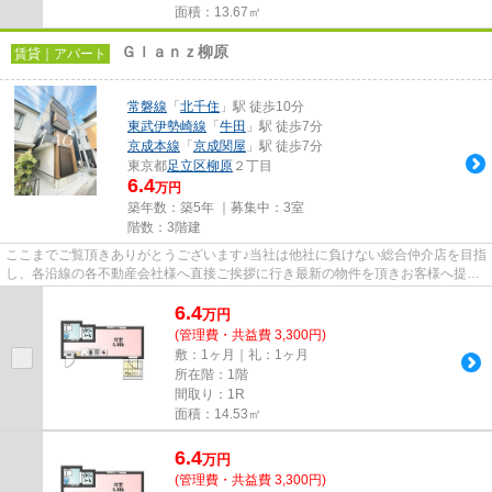
面積：13.67㎡
Ｇｌａｎｚ柳原
賃貸｜アパート
常磐線
「
北千住
」駅 徒歩10分
東武伊勢崎線
「
牛田
」駅 徒歩7分
京成本線
「
京成関屋
」駅 徒歩7分
東京都
足立区
柳原
２丁目
6.4
万円
築年数：築5年 ｜募集中：
3室
階数：3階建
ここまでご覧頂きありがとうございます♪当社は他社に負けない総合仲介店を目指
し、各沿線の各不動産会社様へ直接ご挨拶に行き最新の物件を頂きお客様へ提供
しております！最新の情報は...
6.4
万
円
(管理費・共益費 3,300円)
敷：1ヶ月｜礼：1ヶ月
所在階：1階
間取り：1R
面積：14.53㎡
6.4
万
円
(管理費・共益費 3,300円)