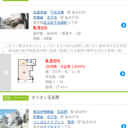
京成本線
「
千住大橋
」駅 徒歩10分
常磐線
「
北千住
」駅 徒歩17分
東京都
足立区
千住緑町
３丁目
6.5
万円
築年数：築48年 ｜募集中：
1室
階数：3階建
ここまでご覧頂きありがとうございます♪当社は他社に負けない総合仲介店を目指
し、各沿線の各不動産会社様へ直接ご挨拶に行き最新の物件を頂きお客様へ提供
しております！最新の情報は...
6.5
万
円
(管理費・共益費 1,000円)
敷：0万円｜礼：1ヶ月
所在階：2階
間取り：1K
面積：27.42㎡
オリオン五反野
賃貸｜アパート
東武伊勢崎線
「
五反野
」駅 徒歩6分
常磐線
「
北千住
」駅 徒歩27分
つくばエクスプレス
「
青井
」駅 徒歩25分
東京都
足立区
足立
１丁目