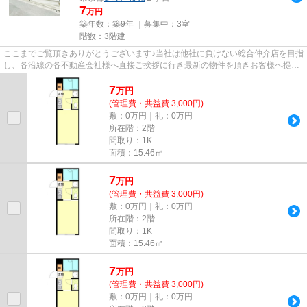
7
万円
築年数：築9年 ｜募集中：
3室
階数：3階建
ここまでご覧頂きありがとうございます♪当社は他社に負けない総合仲介店を目指
し、各沿線の各不動産会社様へ直接ご挨拶に行き最新の物件を頂きお客様へ提供
しております！最新の情報は...
7
万
円
(管理費・共益費 3,000円)
敷：0万円｜礼：0万円
所在階：2階
間取り：1K
面積：15.46㎡
7
万
円
(管理費・共益費 3,000円)
敷：0万円｜礼：0万円
所在階：2階
間取り：1K
面積：15.46㎡
7
万
円
(管理費・共益費 3,000円)
敷：0万円｜礼：0万円