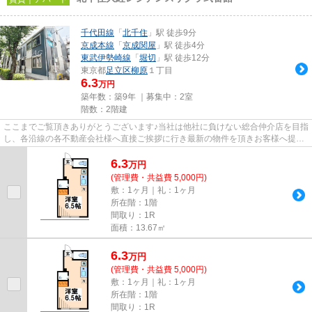
千代田線
「
北千住
」駅 徒歩9分
京成本線
「
京成関屋
」駅 徒歩4分
東武伊勢崎線
「
堀切
」駅 徒歩12分
東京都
足立区
柳原
１丁目
6.3
万円
築年数：築9年 ｜募集中：
2室
階数：2階建
ここまでご覧頂きありがとうございます♪当社は他社に負けない総合仲介店を目指
し、各沿線の各不動産会社様へ直接ご挨拶に行き最新の物件を頂きお客様へ提供
しております！最新の情報は...
6.3
万
円
(管理費・共益費 5,000円)
敷：1ヶ月｜礼：1ヶ月
所在階：1階
間取り：1R
面積：13.67㎡
6.3
万
円
(管理費・共益費 5,000円)
敷：1ヶ月｜礼：1ヶ月
所在階：1階
間取り：1R