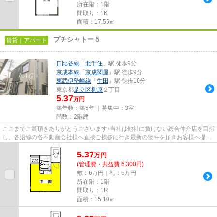
所在階：1階
間取り：1K
面積：17.55㎡
プチシャトー５
賃貸｜アパート
日比谷線
「
北千住
」駅 徒歩9分
京成本線
「
京成関屋
」駅 徒歩9分
東武伊勢崎線
「
牛田
」駅 徒歩10分
東京都
足立区
柳原
２丁目
5.37
万円
築年数：築5年 ｜募集中：
3室
階数：2階建
ここまでご覧頂きありがとうございます♪当社は他社に負けない総合仲介店を目指
し、各沿線の各不動産会社様へ直接ご挨拶に行き最新の物件を頂きお客様へ提供
しております！最新の情報は...
5.37
万
円
(管理費・共益費 6,300円)
敷：6万円｜礼：6万円
所在階：1階
間取り：1R
面積：15.10㎡