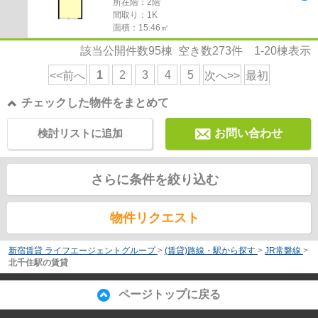
所在階：2階
間取り：1K
面積：15.46㎡
該当公開件数
95
棟 空き数
273
件
1-20
棟表示
1
2
3
4
5
<<前へ
次へ>>
最初
チェックした物件をまとめて
検討リストに追加
お問い合わせ
さらに条件を絞り込む
物件リクエスト
新宿賃貸 ライフエージェントグループ
>
(賃貸)路線・駅から探す
>
JR常磐線
>
北千住駅の賃貸
ページトップに戻る