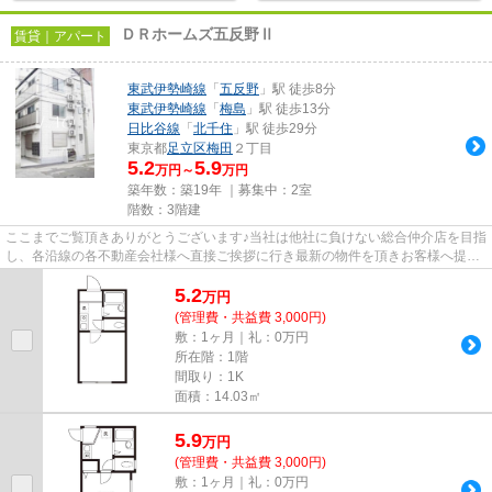
ＤＲホームズ五反野Ⅱ
賃貸｜アパート
東武伊勢崎線
「
五反野
」駅 徒歩8分
東武伊勢崎線
「
梅島
」駅 徒歩13分
日比谷線
「
北千住
」駅 徒歩29分
東京都
足立区
梅田
２丁目
5.2
5.9
万円～
万円
築年数：築19年 ｜募集中：
2室
階数：3階建
ここまでご覧頂きありがとうございます♪当社は他社に負けない総合仲介店を目指
し、各沿線の各不動産会社様へ直接ご挨拶に行き最新の物件を頂きお客様へ提供
しております！最新の情報は...
5.2
万
円
(管理費・共益費 3,000円)
敷：1ヶ月｜礼：0万円
所在階：1階
間取り：1K
面積：14.03㎡
5.9
万
円
(管理費・共益費 3,000円)
敷：1ヶ月｜礼：0万円