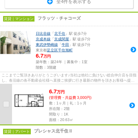
全4件を表示する
フラッツ・チャコーズ
賃貸｜マンション
日比谷線
「
北千住
」駅 徒歩7分
京成本線
「
京成関屋
」駅 徒歩7分
東武伊勢崎線
「
牛田
」駅 徒歩7分
東京都
足立区
千住旭町
6.7
万円
築年数：築24年 ｜募集中：
1室
階数：3階建
ここまでご覧頂きありがとうございます♪当社は他社に負けない総合仲介店を目指
し、各沿線の各不動産会社様へ直接ご挨拶に行き最新の物件を頂きお客様へ提供
しております！最新の情報は...
6.7
万
円
(管理費・共益費 3,000円)
敷：1ヶ月｜礼：1ヶ月
所在階：2階
間取り：1K
面積：20.63㎡
プレシャス北千住Ⅱ
賃貸｜アパート