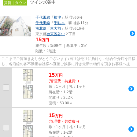
ツインズ谷中
賃貸｜タウン
千代田線
「
根津
」駅 徒歩6分
千代田線
「
千駄木
」駅 徒歩11分
南北線
「
東大前
」駅 徒歩16分
東京都
台東区
谷中
２丁目
15
万円
築年数：築69年 ｜募集中：
3室
階数：2階建
ここまでご覧頂きありがとうございます♪当社は他社に負けない総合仲介店を目指
し、各沿線の各不動産会社様へ直接ご挨拶に行き最新の物件を頂きお客様へ提供
しております！最新の情報は...
15
万
円
(管理費・共益費 -)
敷：1ヶ月｜礼：1ヶ月
所在階：1-2階
間取り：2LDK
面積：53.00㎡
15
万
円
(管理費・共益費 -)
敷：1ヶ月｜礼：1ヶ月
所在階：1-2階