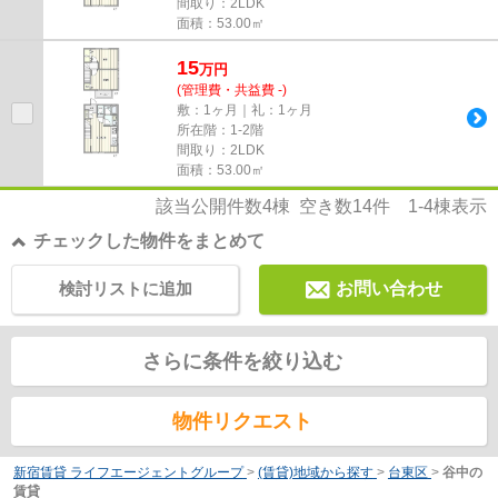
間取り：2LDK
面積：53.00㎡
15
万
円
(管理費・共益費 -)
敷：1ヶ月｜礼：1ヶ月
所在階：1-2階
間取り：2LDK
面積：53.00㎡
該当公開件数
4
棟 空き数
14
件
1-4
棟表示
チェックした物件をまとめて
検討リストに追加
お問い合わせ
さらに条件を絞り込む
物件リクエスト
新宿賃貸 ライフエージェントグループ
>
(賃貸)地域から探す
>
台東区
>
谷中の
賃貸