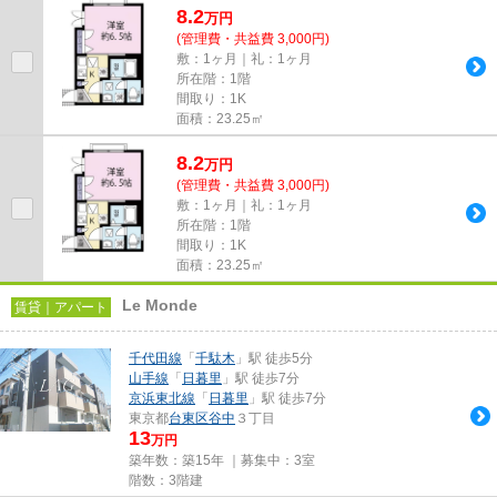
8.2
万
円
(管理費・共益費 3,000円)
敷：1ヶ月｜礼：1ヶ月
所在階：1階
間取り：1K
面積：23.25㎡
8.2
万
円
(管理費・共益費 3,000円)
敷：1ヶ月｜礼：1ヶ月
所在階：1階
間取り：1K
面積：23.25㎡
Le Monde
賃貸｜アパート
千代田線
「
千駄木
」駅 徒歩5分
山手線
「
日暮里
」駅 徒歩7分
京浜東北線
「
日暮里
」駅 徒歩7分
東京都
台東区
谷中
３丁目
13
万円
築年数：築15年 ｜募集中：
3室
階数：3階建