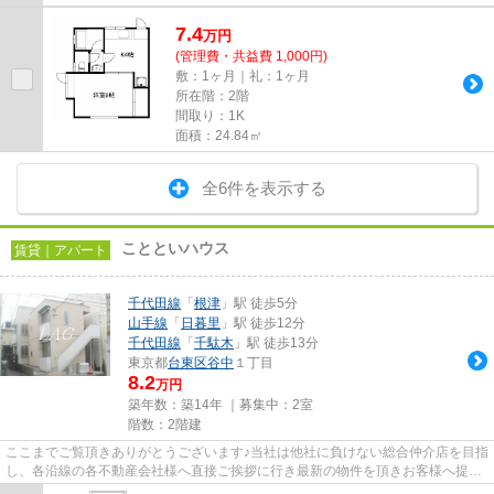
7.4
万
円
(管理費・共益費 1,000円)
敷：1ヶ月｜礼：1ヶ月
所在階：2階
間取り：1K
面積：24.84㎡
全6件を表示する
ことといハウス
賃貸｜アパート
千代田線
「
根津
」駅 徒歩5分
山手線
「
日暮里
」駅 徒歩12分
千代田線
「
千駄木
」駅 徒歩13分
東京都
台東区
谷中
１丁目
8.2
万円
築年数：築14年 ｜募集中：
2室
階数：2階建
ここまでご覧頂きありがとうございます♪当社は他社に負けない総合仲介店を目指
し、各沿線の各不動産会社様へ直接ご挨拶に行き最新の物件を頂きお客様へ提供
しております！最新の情報は...