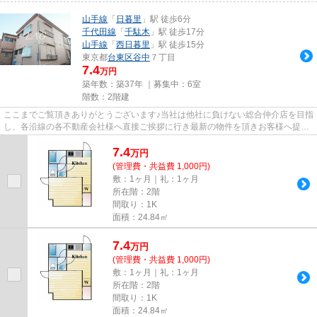
山手線
「
日暮里
」駅 徒歩6分
千代田線
「
千駄木
」駅 徒歩17分
山手線
「
西日暮里
」駅 徒歩15分
東京都
台東区
谷中
７丁目
7.4
万円
築年数：築37年 ｜募集中：
6室
階数：2階建
ここまでご覧頂きありがとうございます♪当社は他社に負けない総合仲介店を目指
し、各沿線の各不動産会社様へ直接ご挨拶に行き最新の物件を頂きお客様へ提供
しております！最新の情報は...
7.4
万
円
(管理費・共益費 1,000円)
敷：1ヶ月｜礼：1ヶ月
所在階：2階
間取り：1K
面積：24.84㎡
7.4
万
円
(管理費・共益費 1,000円)
敷：1ヶ月｜礼：1ヶ月
所在階：2階
間取り：1K
面積：24.84㎡