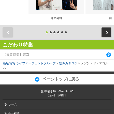
塚本晃司
朝田
前
こだわり特集
【賃貸特集】東京
新宿賃貸 ライフエージェントグループ
>
物件カタログ
>
メゾン・ド・エコル
ス
ページトップに戻る
営業時間:10：00～19：00
定休日:水曜日
ホーム
会社概要