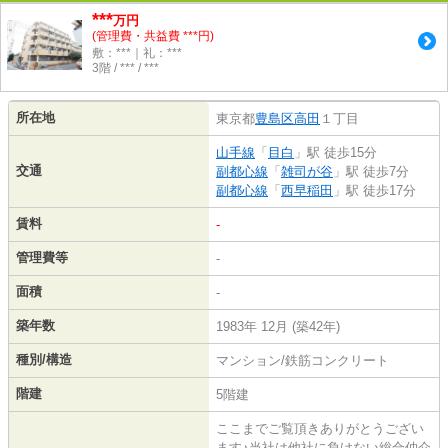
***
万円
(管理費・共益費 ***円)
敷：***｜礼：***
3階 / *** / ***
所在地
東京都
豊島区
高田
１丁目
山手線
「
目白
」駅 徒歩15分
交通
副都心線
「
雑司が谷
」駅 徒歩7分
副都心線
「
西早稲田
」駅 徒歩17分
賃料
-
管理費等
-
面積
-
築年数
1983年 12月 (築42年)
種別/構造
マンション/鉄筋コンクリート
階建
5階建
ここまでご覧頂きありがとうござい
ます♪当社は他社に負けない総合仲介