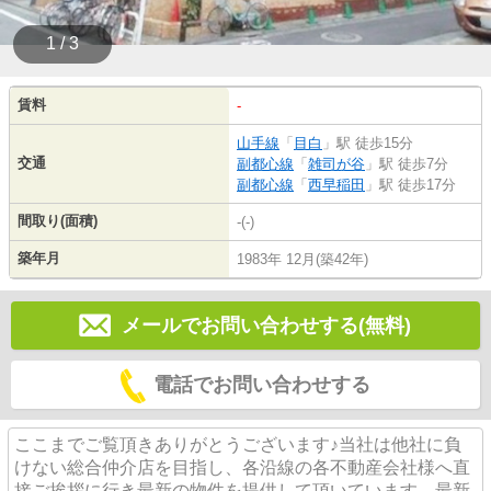
1 / 3
賃料
-
山手線
「
目白
」駅 徒歩15分
交通
副都心線
「
雑司が谷
」駅 徒歩7分
副都心線
「
西早稲田
」駅 徒歩17分
間取り(面積)
-(-)
築年月
1983年 12月(築42年)
メールでお問い合わせする(無料)
電話でお問い合わせする
ここまでご覧頂きありがとうございます♪当社は他社に負
けない総合仲介店を目指し、各沿線の各不動産会社様へ直
接ご挨拶に行き最新の物件を提供して頂いています。最新