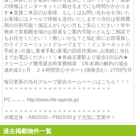
の情報はインターネットに載せるまでにも時間がかかりま
す★直接ご来店のお客様、もしくはお問い合わせを頂いた
お客様にはメールで情報も送付いたします☆当社は初期費
用の分割可能！保証人がいない方もご安心ください！年中
無休で首都圏全域のお部屋をご案内可能☆どんなご相談で
もお任せください！！難しいかな？と悩む前にお部屋探し
のライフエージェントグループまで！！インターネットの
手続き♪引越し業者手配♪家電の回収作業etc..お気軽に当社
までお電話ください！！★各線主要駅より徒歩1分以内★
クリーニング費用退去時実費精算 1年未満の解約の場合
違約金1ヶ月 ２４時間安心サポート(保険含む）2700円/月
毎日更新の当社グループ総合ホームページはこちら！！！
＝＝＝＝＝＝＝＝＝＝＝＝＝＝＝＝＝＝＝＝＝＝
PC→→→ http://www.life-agents.jp/
＝＝＝＝＝＝＝＝＝＝＝＝＝＝＝＝＝＝＝＝＝＝
水曜定休：AM10:00～PM19:00まで元気に営業中！
過去掲載物件一覧