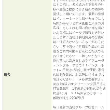
店を目指し、各沿線の各不動産会社
様へ直接ご挨拶に行き最新の物件を
提供して頂いています。最新の情報
はインターネットに載せるまでにも
時間がかかります★直接ご来店のお
客様、もしくはお問い合わせを頂い
たお客様にはメールで情報も送付い
たします☆当社は初期費用の分割可
能！保証人がいない方もご安心くだ
さい！年中無休で首都圏全域のお部
屋をご案内可能☆どんなご相談でも
お任せください！！難しいかな？と
悩む前にお部屋探しのライフエージ
ェントグループまで！！インターネ
ットの手続き♪引越し業者手配♪家電
備考
の回収作業etc..お気軽に当社までお
電話ください！！★各線主要駅より
徒歩1分以内★クリーニング費用退去
時実費精算 1年未満の解約の場合違
約金1ヶ月 ２４時間安心サポート
(保険含む）2700円/月
毎日更新の当社グループ総合ホーム