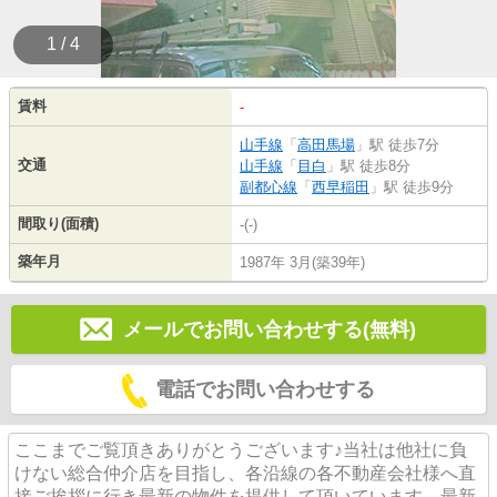
1 / 4
賃料
-
山手線
「
高田馬場
」駅 徒歩7分
交通
山手線
「
目白
」駅 徒歩8分
副都心線
「
西早稲田
」駅 徒歩9分
間取り(面積)
-(-)
築年月
1987年 3月(築39年)
メールでお問い合わせする(無料)
電話でお問い合わせする
ここまでご覧頂きありがとうございます♪当社は他社に負
けない総合仲介店を目指し、各沿線の各不動産会社様へ直
接ご挨拶に行き最新の物件を提供して頂いています。最新