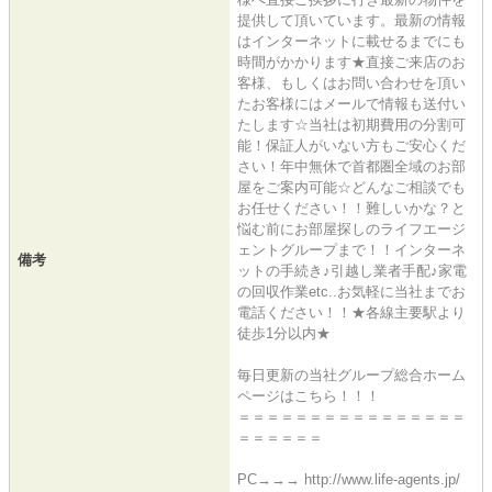
提供して頂いています。最新の情報
はインターネットに載せるまでにも
時間がかかります★直接ご来店のお
客様、もしくはお問い合わせを頂い
たお客様にはメールで情報も送付い
たします☆当社は初期費用の分割可
能！保証人がいない方もご安心くだ
さい！年中無休で首都圏全域のお部
屋をご案内可能☆どんなご相談でも
お任せください！！難しいかな？と
悩む前にお部屋探しのライフエージ
ェントグループまで！！インターネ
備考
ットの手続き♪引越し業者手配♪家電
の回収作業etc..お気軽に当社までお
電話ください！！★各線主要駅より
徒歩1分以内★
毎日更新の当社グループ総合ホーム
ページはこちら！！！
＝＝＝＝＝＝＝＝＝＝＝＝＝＝＝＝
＝＝＝＝＝＝
PC→→→ http://www.life-agents.jp/