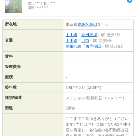
敷：***｜礼：***
3階 / *** / ***
所在地
東京都
豊島区
高田
３丁目
山手線
「
高田馬場
」駅 徒歩7分
交通
山手線
「
目白
」駅 徒歩8分
副都心線
「
西早稲田
」駅 徒歩9分
賃料
-
管理費等
-
面積
-
築年数
1987年 3月 (築39年)
種別/構造
マンション/鉄骨鉄筋コンクリート
階建
5階建
ここまでご覧頂きありがとうござい
ます♪当社は他社に負けない総合仲介
店を目指し、各沿線の各不動産会社
様へ直接ご挨拶に行き最新の物件を