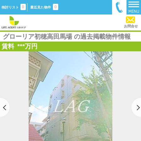
0
0
検討リスト
最近見た物件
お問合せ
グローリア初穂高田馬場 の過去掲載物件情報
賃料
***
万円