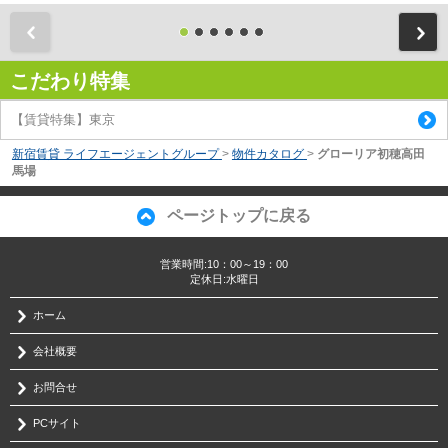
前
こだわり特集
【賃貸特集】東京
新宿賃貸 ライフエージェントグループ
>
物件カタログ
>
グローリア初穂高田
馬場
ページトップに戻る
営業時間:10：00～19：00
定休日:水曜日
ホーム
会社概要
お問合せ
PCサイト