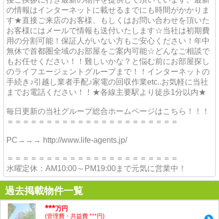
の情報はインターネットに載せるまでにも時間がかかりま
す★直接ご来店のお客様、もしくはお問い合わせを頂いた
お客様にはメールで情報も送付いたします☆当社は初期費
用の分割可能！保証人がいない方もご安心ください！年中
無休で首都圏全域のお部屋をご案内可能☆どんなご相談で
もお任せください！！難しいかな？と悩む前にお部屋探し
のライフエージェントグループまで！！インターネットの
手続き♪引越し業者手配♪家電の回収作業etc..お気軽に当社
までお電話ください！！★各線主要駅より徒歩1分以内★
毎日更新の当社グループ総合ホームページはこちら！！！
＝＝＝＝＝＝＝＝＝＝＝＝＝＝＝＝＝＝＝＝＝＝
PC→→→ http://www.life-agents.jp/
＝＝＝＝＝＝＝＝＝＝＝＝＝＝＝＝＝＝＝＝＝＝
水曜定休：AM10:00～PM19:00まで元気に営業中！
過去掲載物件一覧
***
万円
(管理費・共益費 ***円)