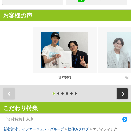
お客様の声
塚本晃司
朝田
前
こだわり特集
【賃貸特集】東京
新宿賃貸 ライフエージェントグループ
>
物件カタログ
>
エディフィック