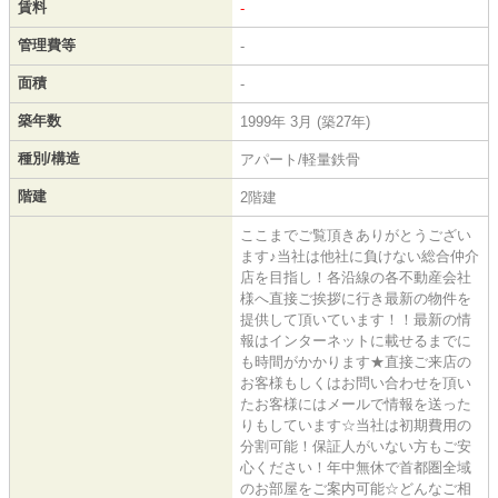
賃料
-
管理費等
-
面積
-
築年数
1999年 3月 (築27年)
種別/構造
アパート/軽量鉄骨
階建
2階建
ここまでご覧頂きありがとうござい
ます♪当社は他社に負けない総合仲介
店を目指し！各沿線の各不動産会社
様へ直接ご挨拶に行き最新の物件を
提供して頂いています！！最新の情
報はインターネットに載せるまでに
も時間がかかります★直接ご来店の
お客様もしくはお問い合わせを頂い
たお客様にはメールで情報を送った
りもしています☆当社は初期費用の
分割可能！保証人がいない方もご安
心ください！年中無休で首都圏全域
のお部屋をご案内可能☆どんなご相