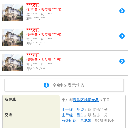
***
万円
(管理費・共益費 ***円)
敷：***｜礼：***
2階 / *** / ***
***
万円
(管理費・共益費 ***円)
敷：***｜礼：***
2階 / *** / ***
***
万円
(管理費・共益費 ***円)
敷：***｜礼：***
2階 / *** / ***
全4件を表示する
所在地
東京都
豊島区
雑司が谷
３丁目
山手線
「
池袋
」駅 徒歩11分
交通
山手線
「
目白
」駅 徒歩11分
有楽町線
「
東池袋
」駅 徒歩10分