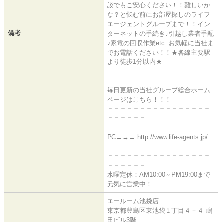
談でもご安心ください！！難しいか
な？と悩む前にお部屋探しのライフ
エージェントグループまで！！イン
備考
ターネットの手続き♪引越し業者手配
♪家電の回収作業etc..お気軽に当社ま
でお電話ください！！★各線主要駅
より徒歩1分以内★
毎日更新の当社グループ総合ホーム
ページはこちら！！！
＝＝＝＝＝＝＝＝＝＝＝＝＝＝＝＝
＝＝＝＝＝＝
PC→→→ http://www.life-agents.jp/
＝＝＝＝＝＝＝＝＝＝＝＝＝＝＝＝
＝＝＝＝＝＝
水曜定休：AM10:00～PM19:00まで
元気に営業中！
エールーム池袋店
東京都豊島区東池袋１丁目４－４ 嶋
田ビル3階