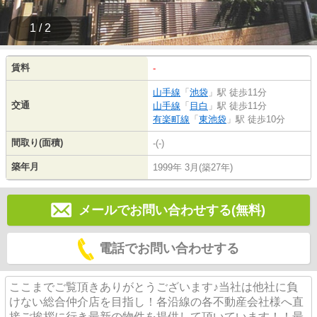
1 / 2
賃料
-
山手線
「
池袋
」駅 徒歩11分
交通
山手線
「
目白
」駅 徒歩11分
有楽町線
「
東池袋
」駅 徒歩10分
間取り(面積)
-(-)
築年月
1999年 3月(築27年)
メールでお問い合わせする(無料)
電話でお問い合わせする
ここまでご覧頂きありがとうございます♪当社は他社に負
けない総合仲介店を目指し！各沿線の各不動産会社様へ直
接ご挨拶に行き最新の物件を提供して頂いています！！最