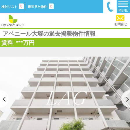
0
0
検討リスト
最近見た物件
お問合せ
アベニール大塚の過去掲載物件情報
賃料
***
万円