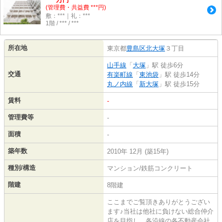
(管理費・共益費 ***円)
敷：***｜礼：***
1階 / *** / ***
所在地
東京都
豊島区
北大塚
３丁目
山手線
「
大塚
」駅 徒歩6分
交通
有楽町線
「
東池袋
」駅 徒歩14分
丸ノ内線
「
新大塚
」駅 徒歩15分
賃料
-
管理費等
-
面積
-
築年数
2010年 12月 (築15年)
種別/構造
マンション/鉄筋コンクリート
階建
8階建
ここまでご覧頂きありがとうござい
ます♪当社は他社に負けない総合仲介
店を目指し、各沿線の各不動産会社