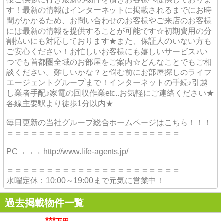
す！最新の情報はインターネットに掲載されるまでにお時
間がかかるため、お問い合わせのお客様やご来店のお客様
には最新の情報を提供することが可能です☆初期費用の分
割払いにも対応しております★また、保証人のいない方も
ご安心ください！お忙しいお客様にも嬉しいサービス♪い
つでも首都圏全域のお部屋をご案内☆どんなことでもご相
談ください。難しいかな？と悩む前にお部屋探しのライフ
エージェントグループまで！インターネットの手続♪引越
し業者手配♪家電の回収作業etc..お気軽にご連絡ください★
各線主要駅より徒歩1分以内★
毎日更新の当社グループ総合ホームページはこちら！！！
＝＝＝＝＝＝＝＝＝＝＝＝＝＝＝＝＝＝＝＝＝＝
PC→→→ http://www.life-agents.jp/
＝＝＝＝＝＝＝＝＝＝＝＝＝＝＝＝＝＝＝＝＝＝
水曜定休：10:00～19:00まで元気に営業中！
過去掲載物件一覧
***
万円