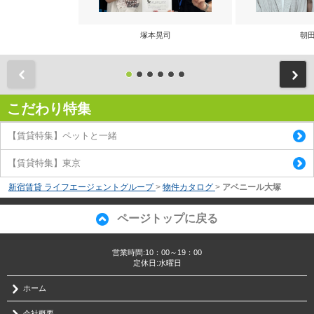
塚本晃司
朝田
前
こだわり特集
【賃貸特集】ペットと一緒
【賃貸特集】東京
新宿賃貸 ライフエージェントグループ
>
物件カタログ
>
アベニール大塚
ページトップに戻る
営業時間:10：00～19：00
定休日:水曜日
ホーム
会社概要