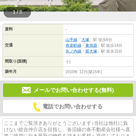
1 / 3
賃料
-
山手線
「
大塚
」駅 徒歩6分
交通
有楽町線
「
東池袋
」駅 徒歩14分
丸ノ内線
「
新大塚
」駅 徒歩15分
間取り(面積)
-(-)
築年月
2010年 12月(築15年)
メールでお問い合わせする(無料)
電話でお問い合わせする
ここまでご覧頂きありがとうございます♪当社は他社に負
けない総合仲介店を目指し、各沿線の各不動産会社様へ直
接ご挨拶に行き最新の物件を頂きお客様へ提供しておりま