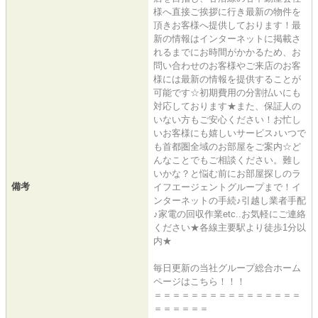
様へ直接ご挨拶に行き最新の物件を
頂きお客様へ提供しております！最
新の情報はインターネットに掲載さ
れるまでにお時間がかかるため、お
問い合わせのお客様やご来店のお客
様には最新の情報を提供することが
可能です☆初期費用の分割払いにも
対応しております★また、保証人の
いない方もご安心ください！お忙し
いお客様にも嬉しいサービス♪いつで
も首都圏全域のお部屋をご案内☆ど
んなことでもご相談ください。難し
いかな？と悩む前にお部屋探しのラ
備考
イフエージェントグループまで！イ
ンターネットの手続♪引越し業者手配
♪家電の回収作業etc..お気軽にご連絡
ください★各線主要駅より徒歩1分以
内★
毎日更新の当社グループ総合ホーム
ページはこちら！！！
＝＝＝＝＝＝＝＝＝＝＝＝＝＝＝＝
＝＝＝＝＝＝