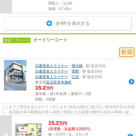
間取り：1LDK
面積：47.49㎡
全4件を表示する
オードリーコート
賃貸｜アパート
日暮里舎人ライナー
「
扇大橋
」駅 徒歩15分
日暮里舎人ライナー
「
高野
」駅 徒歩18分
日暮里舎人ライナー
「
江北
」駅 徒歩24分
東京都
足立区
本木東町
15.2
万円
築年数：築1年未満 ｜募集中：
4室
階数：3階建
ここまでご覧頂きありがとうございます♪当社は他社に負けない総合仲介店を目指
し、各沿線の各不動産会社様へ直接ご挨拶に行き最新の物件を頂きお客様へ提供
しております！最新の情報は...
15.2
万
円
(管理費・共益費 9,000円)
敷：0万円｜礼：0.5ヶ月