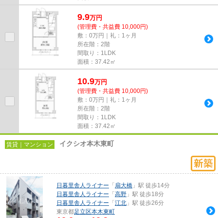
9.9
万
円
(管理費・共益費 10,000円)
敷：0万円｜礼：1ヶ月
所在階：2階
間取り：1LDK
面積：37.42㎡
10.9
万
円
(管理費・共益費 10,000円)
敷：0万円｜礼：1ヶ月
所在階：2階
間取り：1LDK
面積：37.42㎡
イクシオ本木東町
賃貸｜マンション
日暮里舎人ライナー
「
扇大橋
」駅 徒歩14分
日暮里舎人ライナー
「
高野
」駅 徒歩18分
日暮里舎人ライナー
「
江北
」駅 徒歩26分
東京都
足立区
本木東町