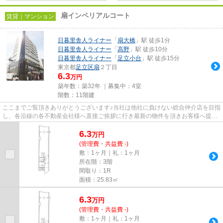
扇インペリアルコート
賃貸｜マンション
日暮里舎人ライナー
「
扇大橋
」駅 徒歩1分
日暮里舎人ライナー
「
高野
」駅 徒歩10分
日暮里舎人ライナー
「
足立小台
」駅 徒歩15分
東京都
足立区
扇
２丁目
6.3
万円
築年数：築32年 ｜募集中：
4室
階数：11階建
ここまでご覧頂きありがとうございます♪当社は他社に負けない総合仲介店を目指
し、各沿線の各不動産会社様へ直接ご挨拶に行き最新の物件を頂きお客様へ提供
しております！最新の情報は...
6.3
万
円
(管理費・共益費 -)
敷：1ヶ月｜礼：1ヶ月
所在階：3階
間取り：1R
面積：25.83㎡
6.3
万
円
(管理費・共益費 -)
敷：1ヶ月｜礼：1ヶ月