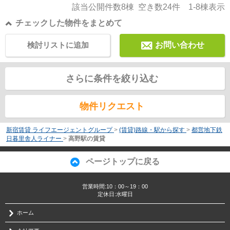
該当公開件数
8
棟 空き数
24
件
1-8
棟表示
チェックした物件をまとめて
検討リストに追加
お問い合わせ
さらに条件を絞り込む
物件リクエスト
新宿賃貸 ライフエージェントグループ
>
(賃貸)路線・駅から探す
>
都営地下鉄
日暮里舎人ライナー
>
高野駅の賃貸
ページトップに戻る
営業時間:10：00～19：00
定休日:水曜日
ホーム