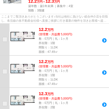
12.2
12.3
万円～
万円
築年数：築1年未満 ｜募集中：
4室
階数：3階建
ここまでご覧頂きありがとうございます♪当社は他社に負けない総合仲介店を目指
し、各沿線の各不動産会社様へ直接ご挨拶に行き最新の物件を頂きお客様へ提供
しております！最新の情報は...
12.2
万
円
(管理費・共益費 5,000円)
敷：0万円｜礼：1ヶ月
所在階：1階
間取り：1LDK
面積：47.49㎡
12.2
万
円
(管理費・共益費 5,000円)
敷：0万円｜礼：1ヶ月
所在階：1階
間取り：1LDK
面積：47.49㎡
12.3
万
円
(管理費・共益費 5,000円)
敷：0万円｜礼：1ヶ月
所在階：2階