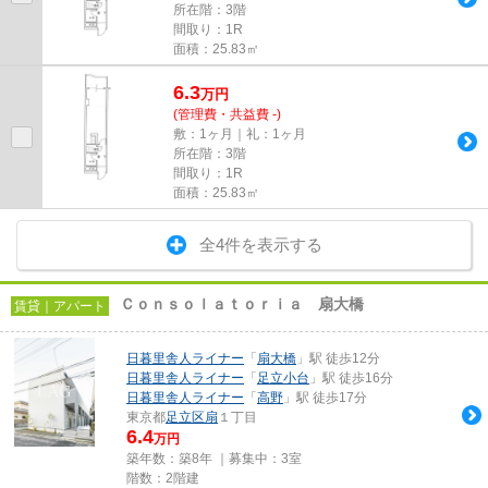
所在階：3階
間取り：1R
面積：25.83㎡
6.3
万
円
(管理費・共益費 -)
敷：1ヶ月｜礼：1ヶ月
所在階：3階
間取り：1R
面積：25.83㎡
全4件を表示する
Ｃｏｎｓｏｌａｔｏｒｉａ 扇大橋
賃貸｜アパート
日暮里舎人ライナー
「
扇大橋
」駅 徒歩12分
日暮里舎人ライナー
「
足立小台
」駅 徒歩16分
日暮里舎人ライナー
「
高野
」駅 徒歩17分
東京都
足立区
扇
１丁目
6.4
万円
築年数：築8年 ｜募集中：
3室
階数：2階建