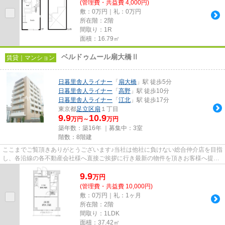
(管理費・共益費 4,000円)
敷：0万円｜礼：0万円
所在階：2階
間取り：1R
面積：16.79㎡
ベルドゥムール扇大橋Ⅱ
賃貸｜マンション
日暮里舎人ライナー
「
扇大橋
」駅 徒歩5分
日暮里舎人ライナー
「
高野
」駅 徒歩10分
日暮里舎人ライナー
「
江北
」駅 徒歩17分
東京都
足立区
扇
１丁目
9.9
10.9
万円～
万円
築年数：築16年 ｜募集中：
3室
階数：8階建
ここまでご覧頂きありがとうございます♪当社は他社に負けない総合仲介店を目指
し、各沿線の各不動産会社様へ直接ご挨拶に行き最新の物件を頂きお客様へ提供
しております！最新の情報は...
9.9
万
円
(管理費・共益費 10,000円)
敷：0万円｜礼：1ヶ月
所在階：2階
間取り：1LDK
面積：37.42㎡