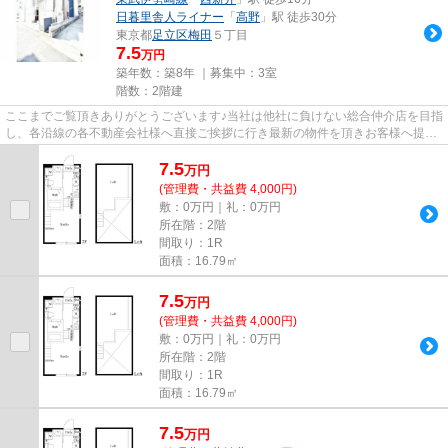
日暮里舎人ライナー
「
高野
」駅 徒歩30分
東京都
足立区
梅田
５丁目
7.5
万円
築年数：築8年 ｜募集中：
3室
階数：2階建
ここまでご覧頂きありがとうございます♪当社は他社に負けない総合仲介店を目指
し、各沿線の各不動産会社様へ直接ご挨拶に行き最新の物件を頂きお客様へ提供
しております！最新の情報は...
7.5
万
円
(管理費・共益費 4,000円)
敷：0万円｜礼：0万円
所在階：2階
間取り：1R
面積：16.79㎡
7.5
万
円
(管理費・共益費 4,000円)
敷：0万円｜礼：0万円
所在階：2階
間取り：1R
面積：16.79㎡
7.5
万
円