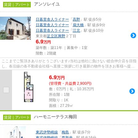
アンソレイユ
賃貸｜アパート
日暮里舎人ライナー
「
高野
」駅 徒歩5分
日暮里舎人ライナー
「
扇大橋
」駅 徒歩9分
日暮里舎人ライナー
「
江北
」駅 徒歩10分
東京都
足立区
興野
２丁目
6.9
万円
築年数：築11年 ｜募集中：
1室
階数：2階建
ここまでご覧頂きありがとうございます♪当社は他社に負けない総合仲介店を目指
し、各沿線の各不動産会社様へ直接ご挨拶に行き最新の物件を頂きお客様へ提供
しております！最新の情報は...
6.9
万
円
(管理費・共益費 2,900円)
敷：0万円｜礼：10.35万円
所在階：1階
間取り：1K
面積：27.29㎡
ハーモニーテラス梅田
賃貸｜アパート
東武伊勢崎線
「
梅島
」駅 徒歩7分
東武伊勢崎線
「
西新井
」駅 徒歩16分