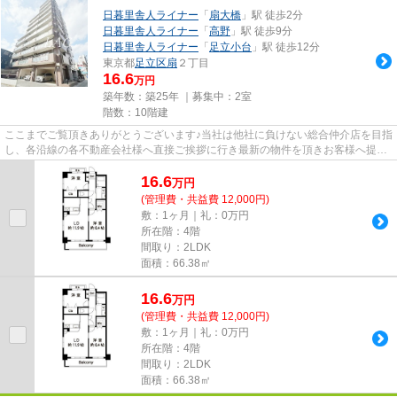
日暮里舎人ライナー
「
扇大橋
」駅 徒歩2分
日暮里舎人ライナー
「
高野
」駅 徒歩9分
日暮里舎人ライナー
「
足立小台
」駅 徒歩12分
東京都
足立区
扇
２丁目
16.6
万円
築年数：築25年 ｜募集中：
2室
階数：10階建
ここまでご覧頂きありがとうございます♪当社は他社に負けない総合仲介店を目指
し、各沿線の各不動産会社様へ直接ご挨拶に行き最新の物件を頂きお客様へ提供
しております！最新の情報は...
16.6
万
円
(管理費・共益費 12,000円)
敷：1ヶ月｜礼：0万円
所在階：4階
間取り：2LDK
面積：66.38㎡
16.6
万
円
(管理費・共益費 12,000円)
敷：1ヶ月｜礼：0万円
所在階：4階
間取り：2LDK
面積：66.38㎡