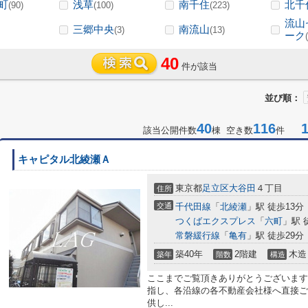
町
浅草
南千住
北千
(90)
(100)
(223)
流山
三郷中央
南流山
(3)
(13)
ーク
40
件が該当
並び順：
40
116
1-
該当公開件数
棟 空き数
件
キャピタル北綾瀬Ａ
東京都
足立区
大谷田
４丁目
住所
交通
千代田線
「
北綾瀬
」駅 徒歩13分
つくばエクスプレス
「
六町
」駅 
常磐緩行線
「
亀有
」駅 徒歩29分
築40年
2階建
木造
築年
階数
構造
ここまでご覧頂きありがとうございます
指し、各沿線の各不動産会社様へ直接ご
供し...