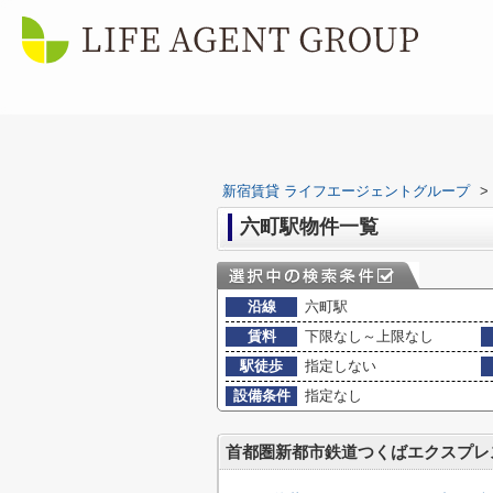
新宿賃貸 ライフエージェントグループ
>
六町駅物件一覧
沿線
六町駅
賃料
下限なし～上限なし
駅徒歩
指定しない
設備条件
指定なし
首都圏新都市鉄道つくばエクスプレ