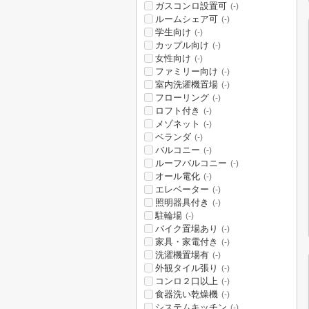
ガスコンロ設置可
(-)
ルームシェア可
(-)
学生向け
(-)
カップル向け
(-)
女性向け
(-)
ファミリー向け
(-)
室内洗濯機置場
(-)
フローリング
(-)
ロフト付き
(-)
メゾネット
(-)
ベランダ
(-)
バルコニー
(-)
ルーフバルコニー
(-)
オール電化
(-)
エレベーター
(-)
照明器具付き
(-)
駐輪場
(-)
バイク置場あり
(-)
家具・家電付き
(-)
洗濯機置場有
(-)
外観タイル張り
(-)
コンロ２口以上
(-)
食器洗い乾燥機
(-)
システムキッチン
(-)