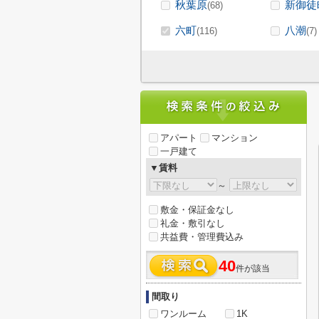
秋葉原
新御徒
(68)
六町
八潮
(116)
(7)
アパート
マンション
一戸建て
▼賃料
～
敷金・保証金なし
礼金・敷引なし
共益費・管理費込み
40
件が該当
間取り
ワンルーム
1K