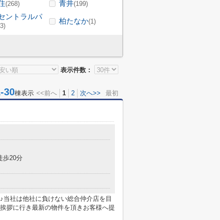
住
青井
(268)
(199)
セントラルパ
柏たなか
(1)
(3)
表示件数：
30
棟表示
<<前へ
1
2
次へ>>
最初
徒歩20分
♪当社は他社に負けない総合仲介店を目
挨拶に行き最新の物件を頂きお客様へ提