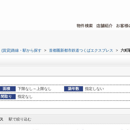
物件検索
店舗紹介
お客様
(賃貸)路線・駅から探す
>
首都圏新都市鉄道つくばエクスプレス
>
六町
面積
下限なし～上限なし
築年数
指定しない
間取り
指定なし
ス
駅で絞り込む