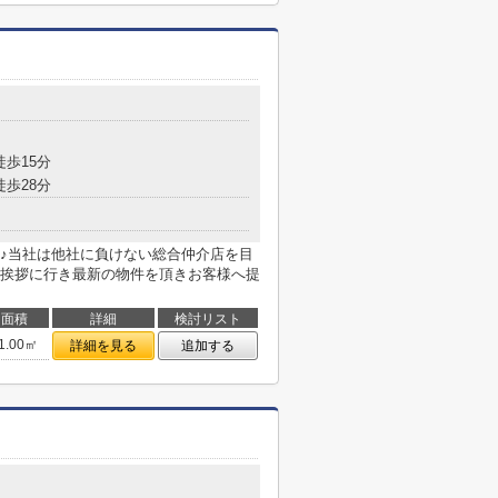
徒歩15分
徒歩28分
♪当社は他社に負けない総合仲介店を目
挨拶に行き最新の物件を頂きお客様へ提
面積
詳細
検討リスト
1.00㎡
詳細を見る
追加する