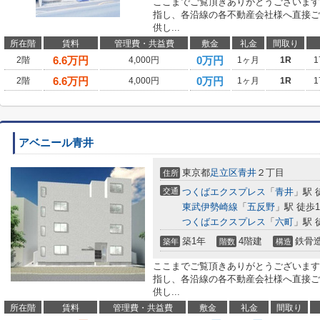
ここまでご覧頂きありがとうございます
指し、各沿線の各不動産会社様へ直接ご
供し...
所在階
賃料
管理費・共益費
敷金
礼金
間取り
6.6
万円
0万円
2階
4,000円
1ヶ月
1R
1
6.6
万円
0万円
2階
4,000円
1ヶ月
1R
1
アベニール青井
東京都
足立区
青井
２丁目
住所
交通
つくばエクスプレス
「
青井
」駅 
東武伊勢崎線
「
五反野
」駅 徒歩1
つくばエクスプレス
「
六町
」駅 
築1年
4階建
鉄骨
築年
階数
構造
ここまでご覧頂きありがとうございます
指し、各沿線の各不動産会社様へ直接ご
供し...
所在階
賃料
管理費・共益費
敷金
礼金
間取り