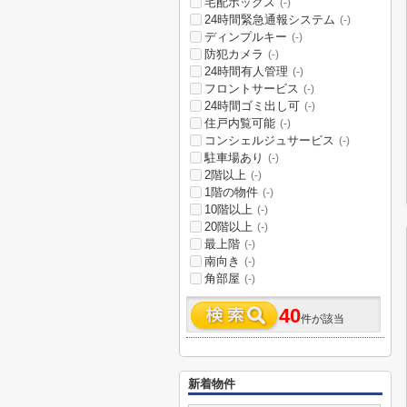
宅配ボックス
(-)
24時間緊急通報システム
(-)
ディンプルキー
(-)
防犯カメラ
(-)
24時間有人管理
(-)
フロントサービス
(-)
24時間ゴミ出し可
(-)
住戸内覧可能
(-)
コンシェルジュサービス
(-)
駐車場あり
(-)
2階以上
(-)
1階の物件
(-)
10階以上
(-)
20階以上
(-)
最上階
(-)
南向き
(-)
角部屋
(-)
40
件が該当
新着物件