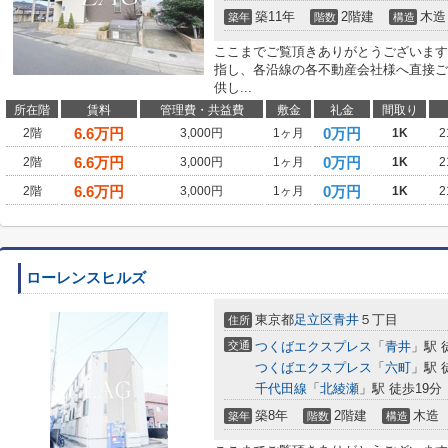
築11年
2階建
木造
築年
階数
構造
ここまでご覧頂きありがとうございます
指し、各沿線の各不動産会社様へ直接ご
供し...
所在階
賃料
管理費・共益費
敷金
礼金
間取り
6.6
万円
0万円
2階
3,000円
1ヶ月
1K
2
6.6
万円
0万円
2階
3,000円
1ヶ月
1K
2
6.6
万円
0万円
2階
3,000円
1ヶ月
1K
2
ローレンスヒルズ
東京都
足立区
青井
５丁目
住所
交通
つくばエクスプレス
「
青井
」駅 
つくばエクスプレス
「
六町
」駅 
千代田線
「
北綾瀬
」駅 徒歩19分
築8年
2階建
木造
築年
階数
構造