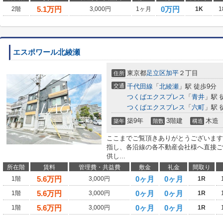
5.1
万円
0万円
2階
3,000円
1ヶ月
1K
1
エスポワール北綾瀬
東京都
足立区
加平
２丁目
住所
交通
千代田線
「
北綾瀬
」駅 徒歩9分
つくばエクスプレス
「
青井
」駅 
つくばエクスプレス
「
六町
」駅 
築9年
3階建
木造
築年
階数
構造
ここまでご覧頂きありがとうございます
指し、各沿線の各不動産会社様へ直接ご
供し...
所在階
賃料
管理費・共益費
敷金
礼金
間取り
5.6
万円
0ヶ月
0ヶ月
1階
3,000円
1R
5.6
万円
0ヶ月
0ヶ月
1階
3,000円
1R
5.6
万円
0ヶ月
0ヶ月
1階
3,000円
1R