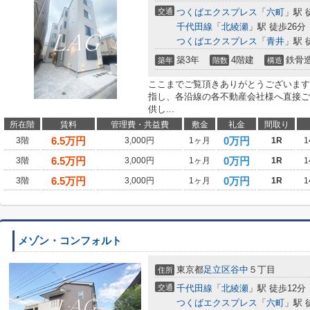
交通
つくばエクスプレス
「
六町
」駅 
千代田線
「
北綾瀬
」駅 徒歩26分
つくばエクスプレス
「
青井
」駅 
築3年
4階建
鉄骨
築年
階数
構造
ここまでご覧頂きありがとうございます
指し、各沿線の各不動産会社様へ直接ご
供し...
所在階
賃料
管理費・共益費
敷金
礼金
間取り
6.5
万円
0万円
3階
3,000円
1ヶ月
1R
1
6.5
万円
0万円
3階
3,000円
1ヶ月
1R
1
6.5
万円
0万円
3階
3,000円
1ヶ月
1R
1
メゾン・コンフォルト
東京都
足立区
谷中
５丁目
住所
交通
千代田線
「
北綾瀬
」駅 徒歩12分
つくばエクスプレス
「
六町
」駅 