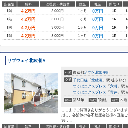
所在階
賃料
管理費・共益費
敷金
礼金
間取り
4.2
万円
0万円
1階
3,000円
1ヶ月
1R
1
4.2
万円
0万円
1階
3,000円
1ヶ月
1R
1
4.2
万円
0万円
1階
3,000円
1ヶ月
1R
1
4.2
万円
0万円
1階
3,000円
1ヶ月
1R
1
サブウェイ北綾瀬Ａ
東京都
足立区
北加平町
住所
交通
千代田線
「
北綾瀬
」駅 徒歩14分
つくばエクスプレス
「
六町
」駅 
つくばエクスプレス
「
青井
」駅 
築31年
2階建
木造
築年
階数
構造
ここまでご覧頂きありがとうございます
指し、各沿線の各不動産会社様へ直接ご
供し...
所在階
賃料
管理費・共益費
敷金
礼金
間取り