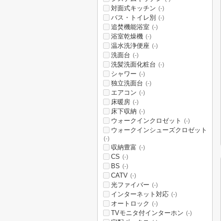
対面式キッチン
(-)
バス・トイレ別
(-)
追焚機能浴室
(-)
浴室乾燥機
(-)
温水洗浄便座
(-)
洗面台
(-)
洗髪洗面化粧台
(-)
シャワー
(-)
独立洗面台
(-)
エアコン
(-)
床暖房
(-)
床下収納
(-)
ウォークインクロゼット
(-)
ウォークインシューズクロゼット
(-)
収納豊富
(-)
CS
(-)
BS
(-)
CATV
(-)
光ファイバー
(-)
インターネット対応
(-)
オートロック
(-)
TVモニタ付インターホン
(-)