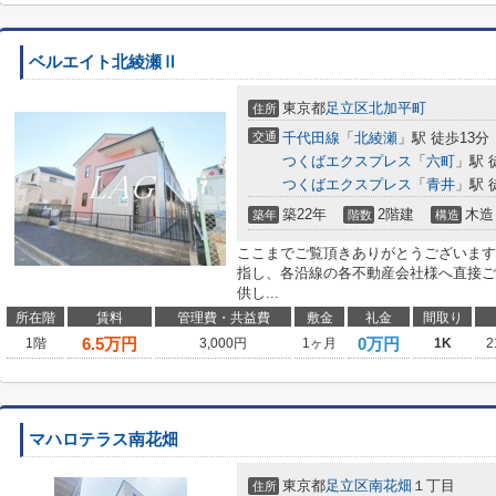
ベルエイト北綾瀬Ⅱ
東京都
足立区
北加平町
住所
交通
千代田線
「
北綾瀬
」駅 徒歩13分
つくばエクスプレス
「
六町
」駅 
つくばエクスプレス
「
青井
」駅 
築22年
2階建
木造
築年
階数
構造
ここまでご覧頂きありがとうございます
指し、各沿線の各不動産会社様へ直接ご
供し...
所在階
賃料
管理費・共益費
敷金
礼金
間取り
6.5
万円
0万円
1階
3,000円
1ヶ月
1K
2
マハロテラス南花畑
東京都
足立区
南花畑
１丁目
住所