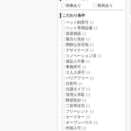
画像あり
動画あり
こだわり条件
ペット飼育可
(-)
ペット専用設備
(-)
楽器相談
(-)
陽当り良好
(-)
閑静な住宅地
(-)
デザイナーズ
(-)
リノベーション済
(-)
保証人不要
(-)
事務所可
(-)
２人入居可
(-)
バリアフリー
(-)
分割可
(-)
分譲タイプ
(-)
管理人常駐
(-)
眺望良好
(-)
二世帯住宅
(-)
フリーレント
(-)
カードキー
(-)
オープンハウス
(-)
外国人可
(-)