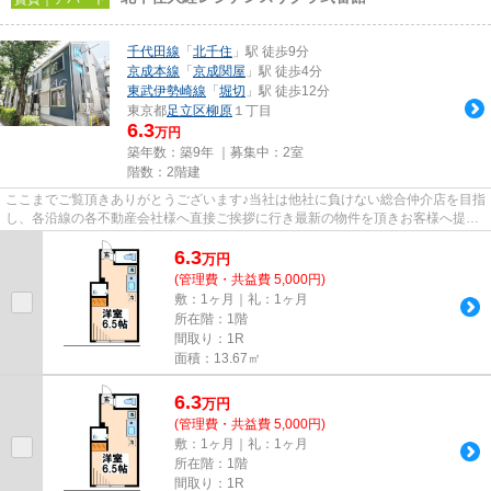
千代田線
「
北千住
」駅 徒歩9分
京成本線
「
京成関屋
」駅 徒歩4分
東武伊勢崎線
「
堀切
」駅 徒歩12分
東京都
足立区
柳原
１丁目
6.3
万円
築年数：築9年 ｜募集中：
2室
階数：2階建
ここまでご覧頂きありがとうございます♪当社は他社に負けない総合仲介店を目指
し、各沿線の各不動産会社様へ直接ご挨拶に行き最新の物件を頂きお客様へ提供
しております！最新の情報は...
6.3
万
円
(管理費・共益費 5,000円)
敷：1ヶ月｜礼：1ヶ月
所在階：1階
間取り：1R
面積：13.67㎡
6.3
万
円
(管理費・共益費 5,000円)
敷：1ヶ月｜礼：1ヶ月
所在階：1階
間取り：1R