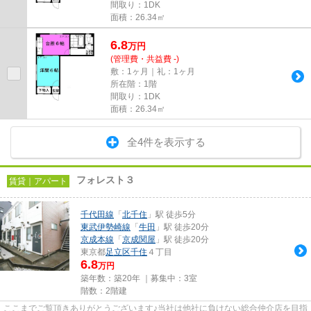
間取り：1DK
面積：26.34㎡
6.8
万
円
(管理費・共益費 -)
敷：1ヶ月｜礼：1ヶ月
所在階：1階
間取り：1DK
面積：26.34㎡
全4件を表示する
フォレスト３
賃貸｜アパート
千代田線
「
北千住
」駅 徒歩5分
東武伊勢崎線
「
牛田
」駅 徒歩20分
京成本線
「
京成関屋
」駅 徒歩20分
東京都
足立区
千住
４丁目
6.8
万円
築年数：築20年 ｜募集中：
3室
階数：2階建
ここまでご覧頂きありがとうございます♪当社は他社に負けない総合仲介店を目指