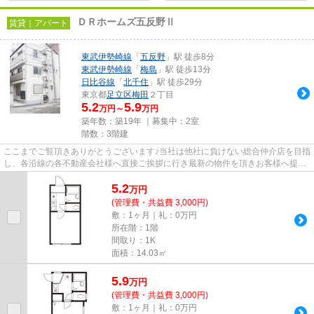
ＤＲホームズ五反野Ⅱ
賃貸｜アパート
東武伊勢崎線
「
五反野
」駅 徒歩8分
東武伊勢崎線
「
梅島
」駅 徒歩13分
日比谷線
「
北千住
」駅 徒歩29分
東京都
足立区
梅田
２丁目
5.2
5.9
万円～
万円
築年数：築19年 ｜募集中：
2室
階数：3階建
ここまでご覧頂きありがとうございます♪当社は他社に負けない総合仲介店を目指
し、各沿線の各不動産会社様へ直接ご挨拶に行き最新の物件を頂きお客様へ提供
しております！最新の情報は...
5.2
万
円
(管理費・共益費 3,000円)
敷：1ヶ月｜礼：0万円
所在階：1階
間取り：1K
面積：14.03㎡
5.9
万
円
(管理費・共益費 3,000円)
敷：1ヶ月｜礼：0万円