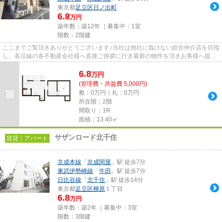
東京都
足立区
日ノ出町
6.8
万円
築年数：築12年 ｜募集中：
1室
階数：2階建
ここまでご覧頂きありがとうございます♪当社は他社に負けない総合仲介店を目指
し、各沿線の各不動産会社様へ直接ご挨拶に行き最新の物件を頂きお客様へ提供
しております！最新の情報は...
6.8
万
円
(管理費・共益費 5,000円)
敷：0万円｜礼：0万円
所在階：2階
間取り：1R
面積：13.40㎡
サザンロード北千住
賃貸｜アパート
京成本線
「
京成関屋
」駅 徒歩7分
東武伊勢崎線
「
牛田
」駅 徒歩7分
日比谷線
「
北千住
」駅 徒歩14分
東京都
足立区
柳原
１丁目
6.8
万円
築年数：築2年 ｜募集中：
3室
階数：3階建