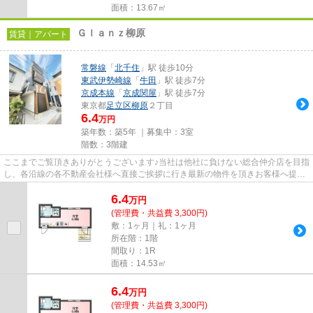
面積：13.67㎡
Ｇｌａｎｚ柳原
賃貸｜アパート
常磐線
「
北千住
」駅 徒歩10分
東武伊勢崎線
「
牛田
」駅 徒歩7分
京成本線
「
京成関屋
」駅 徒歩7分
東京都
足立区
柳原
２丁目
6.4
万円
築年数：築5年 ｜募集中：
3室
階数：3階建
ここまでご覧頂きありがとうございます♪当社は他社に負けない総合仲介店を目指
し、各沿線の各不動産会社様へ直接ご挨拶に行き最新の物件を頂きお客様へ提供
しております！最新の情報は...
6.4
万
円
(管理費・共益費 3,300円)
敷：1ヶ月｜礼：1ヶ月
所在階：1階
間取り：1R
面積：14.53㎡
6.4
万
円
(管理費・共益費 3,300円)