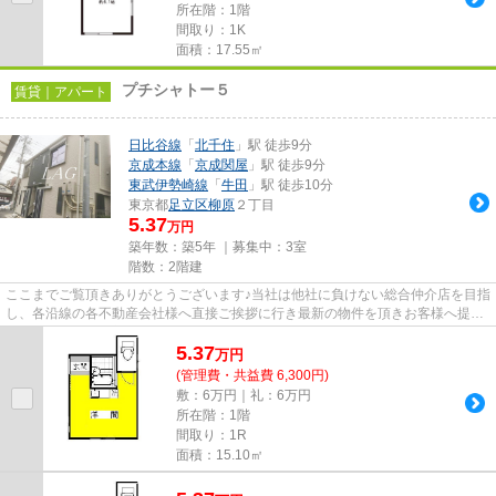
所在階：1階
間取り：1K
面積：17.55㎡
プチシャトー５
賃貸｜アパート
日比谷線
「
北千住
」駅 徒歩9分
京成本線
「
京成関屋
」駅 徒歩9分
東武伊勢崎線
「
牛田
」駅 徒歩10分
東京都
足立区
柳原
２丁目
5.37
万円
築年数：築5年 ｜募集中：
3室
階数：2階建
ここまでご覧頂きありがとうございます♪当社は他社に負けない総合仲介店を目指
し、各沿線の各不動産会社様へ直接ご挨拶に行き最新の物件を頂きお客様へ提供
しております！最新の情報は...
5.37
万
円
(管理費・共益費 6,300円)
敷：6万円｜礼：6万円
所在階：1階
間取り：1R
面積：15.10㎡