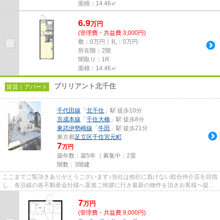
面積：14.46㎡
6.9
万
円
(管理費・共益費 3,000円)
敷：0万円｜礼：0万円
所在階：2階
間取り：1R
面積：14.46㎡
ブリリアント北千住
賃貸｜アパート
千代田線
「
北千住
」駅 徒歩10分
京成本線
「
千住大橋
」駅 徒歩8分
東武伊勢崎線
「
牛田
」駅 徒歩21分
東京都
足立区
千住宮元町
7
万円
築年数：築5年 ｜募集中：
2室
階数：3階建
ここまでご覧頂きありがとうございます♪当社は他社に負けない総合仲介店を目指
し、各沿線の各不動産会社様へ直接ご挨拶に行き最新の物件を頂きお客様へ提供
しております！最新の情報は...
7
万
円
(管理費・共益費 9,000円)