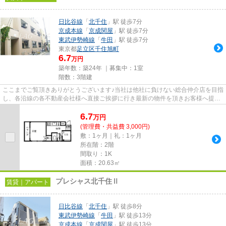
日比谷線
「
北千住
」駅 徒歩7分
京成本線
「
京成関屋
」駅 徒歩7分
東武伊勢崎線
「
牛田
」駅 徒歩7分
東京都
足立区
千住旭町
6.7
万円
築年数：築24年 ｜募集中：
1室
階数：3階建
ここまでご覧頂きありがとうございます♪当社は他社に負けない総合仲介店を目指
し、各沿線の各不動産会社様へ直接ご挨拶に行き最新の物件を頂きお客様へ提供
しております！最新の情報は...
6.7
万
円
(管理費・共益費 3,000円)
敷：1ヶ月｜礼：1ヶ月
所在階：2階
間取り：1K
面積：20.63㎡
プレシャス北千住Ⅱ
賃貸｜アパート
日比谷線
「
北千住
」駅 徒歩8分
東武伊勢崎線
「
牛田
」駅 徒歩13分
京成本線
「
京成関屋
」駅 徒歩13分