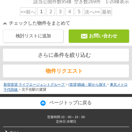
該当公開件数
95
棟 空き数
269
件
1-20
棟表示
1
2
3
4
5
<<前へ
次へ>>
最初
チェックした物件をまとめて
検討リストに追加
お問い合わせ
さらに条件を絞り込む
物件リクエスト
新宿賃貸 ライフエージェントグループ
>
(賃貸)路線・駅から探す
>
東京メトロ
千代田線
>
北千住駅の賃貸
ページトップに戻る
営業時間:10：00～19：00
定休日:水曜日
ホーム