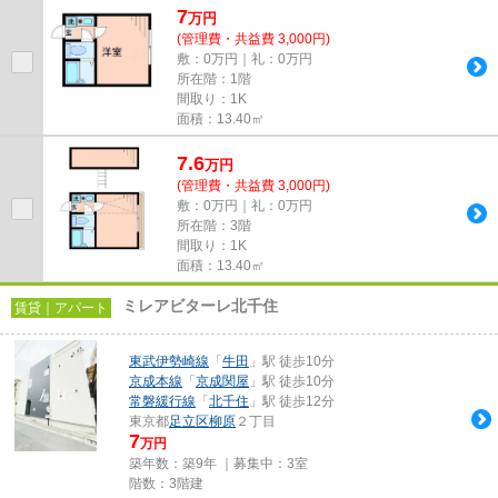
7
万
円
(管理費・共益費 3,000円)
敷：0万円｜礼：0万円
所在階：1階
間取り：1K
面積：13.40㎡
7.6
万
円
(管理費・共益費 3,000円)
敷：0万円｜礼：0万円
所在階：3階
間取り：1K
面積：13.40㎡
ミレアビターレ北千住
賃貸｜アパート
東武伊勢崎線
「
牛田
」駅 徒歩10分
京成本線
「
京成関屋
」駅 徒歩10分
常磐緩行線
「
北千住
」駅 徒歩12分
東京都
足立区
柳原
２丁目
7
万円
築年数：築9年 ｜募集中：
3室
階数：3階建