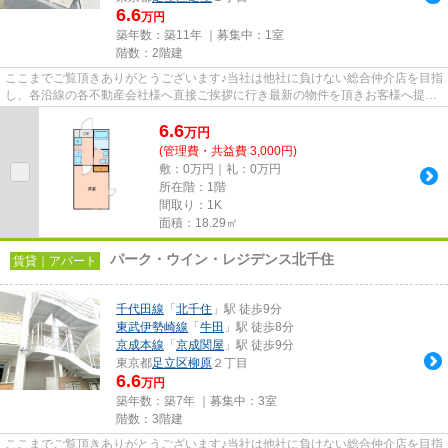
6.6
万円
築年数：築11年 ｜募集中：
1室
階数：2階建
ここまでご覧頂きありがとうございます♪当社は他社に負けない総合仲介店を目指
し、各沿線の各不動産会社様へ直接ご挨拶に行き最新の物件を頂きお客様へ提供
しております！最新の情報は...
6.6
万
円
(管理費・共益費 3,000円)
敷：0万円｜礼：0万円
所在階：1階
間取り：1K
面積：18.29㎡
パーク・ウイン・レジデンス北千住
賃貸｜アパート
千代田線
「
北千住
」駅 徒歩9分
東武伊勢崎線
「
牛田
」駅 徒歩8分
京成本線
「
京成関屋
」駅 徒歩9分
東京都
足立区
柳原
２丁目
6.6
万円
築年数：築7年 ｜募集中：
3室
階数：3階建
ここまでご覧頂きありがとうございます♪当社は他社に負けない総合仲介店を目指