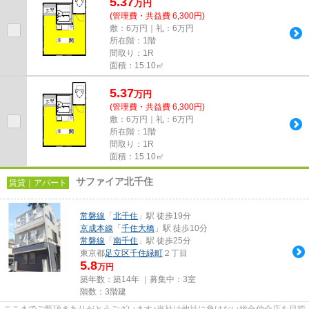
5.37
万
円
(管理費・共益費 6,300円)
敷：6万円｜礼：6万円
所在階：1階
間取り：1R
面積：15.10㎡
5.37
万
円
(管理費・共益費 6,300円)
敷：6万円｜礼：6万円
所在階：1階
間取り：1R
面積：15.10㎡
サファイア北千住
賃貸｜アパート
常磐線
「
北千住
」駅 徒歩19分
京成本線
「
千住大橋
」駅 徒歩10分
常磐線
「
南千住
」駅 徒歩25分
東京都
足立区
千住緑町
２丁目
5.8
万円
築年数：築14年 ｜募集中：
3室
階数：3階建
ここまでご覧頂きありがとうございます♪当社は他社に負けない総合仲介店を目指