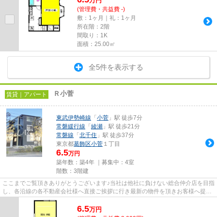
万
円
(管理費・共益費 -)
敷：1ヶ月｜礼：1ヶ月
所在階：2階
間取り：1K
面積：25.00㎡
全5件を表示する
Ｒ小菅
賃貸｜アパート
東武伊勢崎線
「
小菅
」駅 徒歩7分
常磐緩行線
「
綾瀬
」駅 徒歩21分
常磐線
「
北千住
」駅 徒歩37分
東京都
葛飾区
小菅
１丁目
6.5
万円
築年数：築4年 ｜募集中：
4室
階数：3階建
ここまでご覧頂きありがとうございます♪当社は他社に負けない総合仲介店を目指
し、各沿線の各不動産会社様へ直接ご挨拶に行き最新の物件を頂きお客様へ提供
しております！最新の情報は...
6.5
万
円