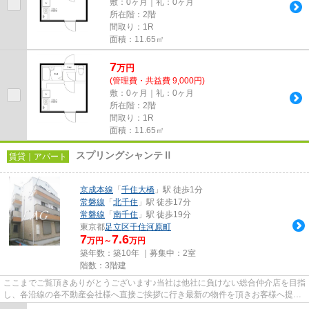
敷：0ヶ月｜礼：0ヶ月
所在階：2階
間取り：1R
面積：11.65㎡
7
万
円
(管理費・共益費 9,000円)
敷：0ヶ月｜礼：0ヶ月
所在階：2階
間取り：1R
面積：11.65㎡
スプリングシャンテⅡ
賃貸｜アパート
京成本線
「
千住大橋
」駅 徒歩1分
常磐線
「
北千住
」駅 徒歩17分
常磐線
「
南千住
」駅 徒歩19分
東京都
足立区
千住河原町
7
7.6
万円～
万円
築年数：築10年 ｜募集中：
2室
階数：3階建
ここまでご覧頂きありがとうございます♪当社は他社に負けない総合仲介店を目指
し、各沿線の各不動産会社様へ直接ご挨拶に行き最新の物件を頂きお客様へ提供
しております！最新の情報は...