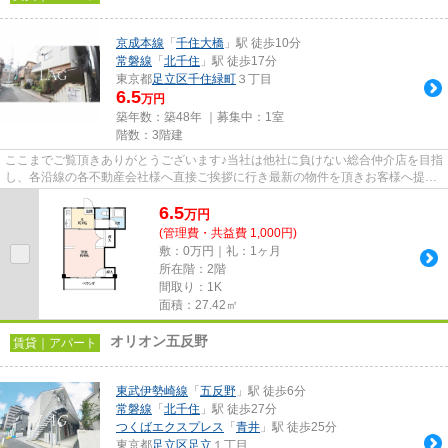
京成本線
「
千住大橋
」駅 徒歩10分
常磐線
「
北千住
」駅 徒歩17分
東京都
足立区
千住緑町
３丁目
6.5
万円
築年数：築48年 ｜募集中：
1室
階数：3階建
ここまでご覧頂きありがとうございます♪当社は他社に負けない総合仲介店を目指
し、各沿線の各不動産会社様へ直接ご挨拶に行き最新の物件を頂きお客様へ提供
しております！最新の情報は...
6.5
万
円
(管理費・共益費 1,000円)
敷：0万円｜礼：1ヶ月
所在階：2階
間取り：1K
面積：27.42㎡
オリオン五反野
賃貸｜アパート
東武伊勢崎線
「
五反野
」駅 徒歩6分
常磐線
「
北千住
」駅 徒歩27分
つくばエクスプレス
「
青井
」駅 徒歩25分
東京都
足立区
足立
１丁目