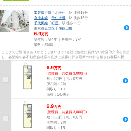
常磐緩行線
「
北千住
」駅 徒歩13分
京成本線
「
千住大橋
」駅 徒歩16分
千代田線
「
町屋
」駅 徒歩29分
東京都
足立区
千住龍田町
6.9
万円
築年数：築4年 ｜募集中：
3室
階数：3階建
ここまでご覧頂きありがとうございます♪当社は他社に負けない総合仲介店を目指
し、各沿線の各不動産会社様へ直接ご挨拶に行き最新の物件を頂きお客様へ提供
しております！最新の情報は...
6.9
万
円
(管理費・共益費 3,000円)
敷：0万円｜礼：0万円
所在階：2階
間取り：1R
面積：14.46㎡
6.9
万
円
(管理費・共益費 3,000円)
敷：0万円｜礼：0万円
所在階：2階
間取り：1R