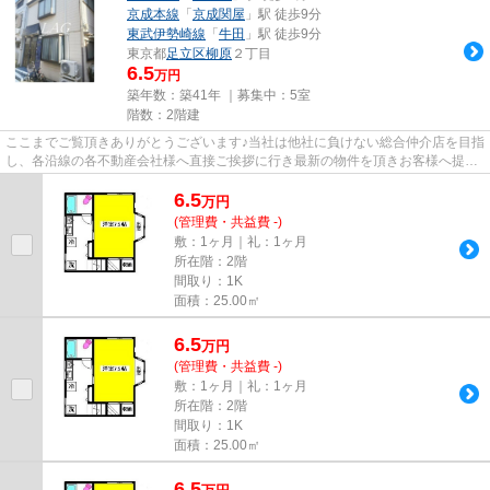
京成本線
「
京成関屋
」駅 徒歩9分
東武伊勢崎線
「
牛田
」駅 徒歩9分
東京都
足立区
柳原
２丁目
6.5
万円
築年数：築41年 ｜募集中：
5室
階数：2階建
ここまでご覧頂きありがとうございます♪当社は他社に負けない総合仲介店を目指
し、各沿線の各不動産会社様へ直接ご挨拶に行き最新の物件を頂きお客様へ提供
しております！最新の情報は...
6.5
万
円
(管理費・共益費 -)
敷：1ヶ月｜礼：1ヶ月
所在階：2階
間取り：1K
面積：25.00㎡
6.5
万
円
(管理費・共益費 -)
敷：1ヶ月｜礼：1ヶ月
所在階：2階
間取り：1K
面積：25.00㎡
6.5