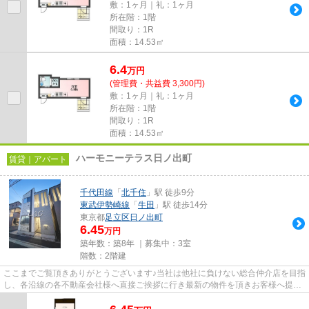
敷：1ヶ月｜礼：1ヶ月
所在階：1階
間取り：1R
面積：14.53㎡
6.4
万
円
(管理費・共益費 3,300円)
敷：1ヶ月｜礼：1ヶ月
所在階：1階
間取り：1R
面積：14.53㎡
ハーモニーテラス日ノ出町
賃貸｜アパート
千代田線
「
北千住
」駅 徒歩9分
東武伊勢崎線
「
牛田
」駅 徒歩14分
東京都
足立区
日ノ出町
6.45
万円
築年数：築8年 ｜募集中：
3室
階数：2階建
ここまでご覧頂きありがとうございます♪当社は他社に負けない総合仲介店を目指
し、各沿線の各不動産会社様へ直接ご挨拶に行き最新の物件を頂きお客様へ提供
しております！最新の情報は...