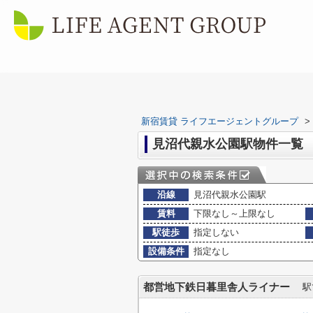
新宿賃貸 ライフエージェントグループ
>
見沼代親水公園駅物件一覧
沿線
見沼代親水公園駅
賃料
下限なし～上限なし
駅徒歩
指定しない
設備条件
指定なし
都営地下鉄日暮里舎人ライナー
駅