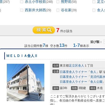
里
赤土小学校前
熊野前
足立
(297)
(248)
(58)
西新井大師西
谷在家
舎人
)
(29)
(29)
7
件が該当
並び順：
7
13
1-7
該当公開件数
棟 空き数
件
棟表示
ＭＥＬＤＩＡ舎人Ⅱ
東京都
足立区
舎人
１丁目
住所
交通
日暮里舎人ライナー
「
舎人
」駅 
日暮里舎人ライナー
「
見沼代親
日暮里舎人ライナー
「
舎人公園
」
築3年
3階建
木造
築年
階数
構造
ここまでご覧頂きありがとうございます
指し、各沿線の各不動産会社様へ直接ご
供し...