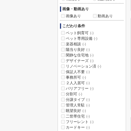
画像・動画あり
画像あり
動画あり
こだわり条件
ペット飼育可
(-)
ペット専用設備
(-)
楽器相談
(-)
陽当り良好
(-)
閑静な住宅地
(-)
デザイナーズ
(-)
リノベーション済
(-)
保証人不要
(-)
事務所可
(-)
２人入居可
(-)
バリアフリー
(-)
分割可
(-)
分譲タイプ
(-)
管理人常駐
(-)
眺望良好
(-)
二世帯住宅
(-)
フリーレント
(-)
カードキー
(-)