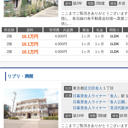
築3年
2階建
木造
築年
階数
構造
ここまでご覧頂きありがとうございます
指し、各沿線の各不動産会社様へ直接ご
供し...
所在階
賃料
管理費・共益費
敷金
礼金
間取り
10.1
万円
2階
4,000円
1ヶ月
1ヶ月
1LDK
3
10.1
万円
2階
4,000円
1ヶ月
1ヶ月
1LDK
3
10.1
万円
2階
4,000円
1ヶ月
1ヶ月
1LDK
3
リブリ・満開
東京都
足立区
舎人
１丁目
住所
交通
日暮里舎人ライナー
「
舎人
」駅 
日暮里舎人ライナー
「
舎人公園
」
日暮里舎人ライナー
「
見沼代親
築14年
3階建
鉄骨
築年
階数
構造
ここまでご覧頂きありがとうございます