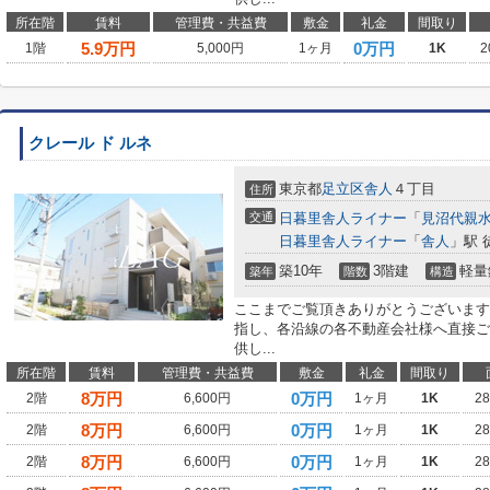
所在階
賃料
管理費・共益費
敷金
礼金
間取り
5.9
万円
0万円
1階
5,000円
1ヶ月
1K
2
クレール ド ルネ
東京都
足立区
舎人
４丁目
住所
交通
日暮里舎人ライナー
「
見沼代親
日暮里舎人ライナー
「
舎人
」駅 
築10年
3階建
軽量
築年
階数
構造
ここまでご覧頂きありがとうございます
指し、各沿線の各不動産会社様へ直接ご
供し...
所在階
賃料
管理費・共益費
敷金
礼金
間取り
8
万円
0万円
2階
6,600円
1ヶ月
1K
2
8
万円
0万円
2階
6,600円
1ヶ月
1K
2
8
万円
0万円
2階
6,600円
1ヶ月
1K
2