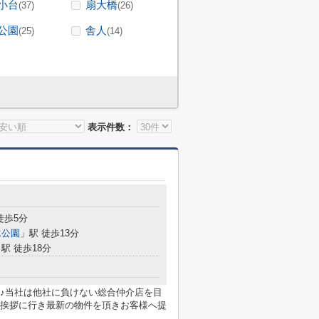
小台
扇大橋
(37)
(26)
公園
舎人
(25)
(14)
表示件数：
徒歩5分
水公園
」駅 徒歩13分
駅 徒歩18分
♪当社は他社に負けない総合仲介店を目
挨拶に行き最新の物件を頂きお客様へ提