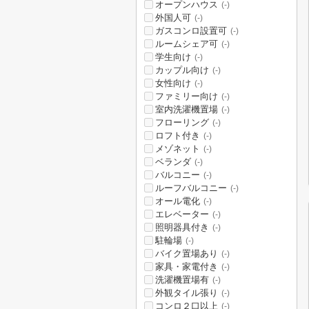
オープンハウス
(-)
外国人可
(-)
ガスコンロ設置可
(-)
ルームシェア可
(-)
学生向け
(-)
カップル向け
(-)
女性向け
(-)
ファミリー向け
(-)
室内洗濯機置場
(-)
フローリング
(-)
ロフト付き
(-)
メゾネット
(-)
ベランダ
(-)
バルコニー
(-)
ルーフバルコニー
(-)
オール電化
(-)
エレベーター
(-)
照明器具付き
(-)
駐輪場
(-)
バイク置場あり
(-)
家具・家電付き
(-)
洗濯機置場有
(-)
外観タイル張り
(-)
コンロ２口以上
(-)