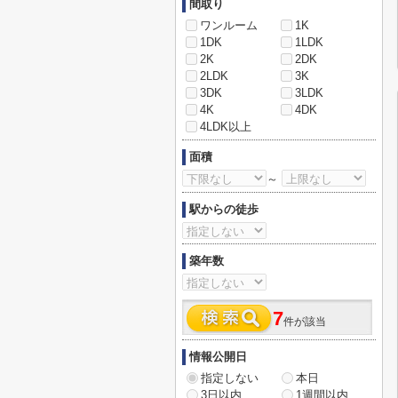
間取り
ワンルーム
1K
1DK
1LDK
2K
2DK
2LDK
3K
3DK
3LDK
4K
4DK
4LDK以上
面積
～
駅からの徒歩
築年数
7
件が該当
情報公開日
指定しない
本日
3日以内
1週間以内