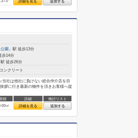
8.37㎡
詳細を見る
追加する
水公園
」駅 徒歩13分
徒歩14分
駅 徒歩26分
コンクリート
♪当社は他社に負けない総合仲介店を目
挨拶に行き最新の物件を頂きお客様へ提
面積
詳細
検討リスト
0.00㎡
詳細を見る
追加する