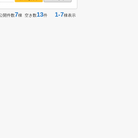
7
13
1-7
公開件数
棟 空き数
件
棟表示