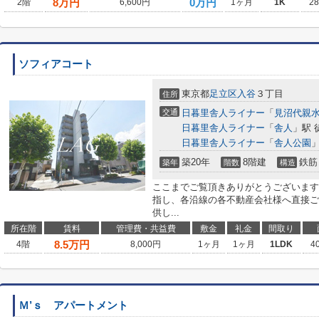
8
万円
0万円
2階
6,600円
1ヶ月
1K
2
ソフィアコート
東京都
足立区
入谷
３丁目
住所
交通
日暮里舎人ライナー
「
見沼代親
日暮里舎人ライナー
「
舎人
」駅 
日暮里舎人ライナー
「
舎人公園
」
築20年
8階建
鉄筋
築年
階数
構造
ここまでご覧頂きありがとうございます
指し、各沿線の各不動産会社様へ直接ご
供し...
所在階
賃料
管理費・共益費
敷金
礼金
間取り
8.5
万円
4階
8,000円
1ヶ月
1ヶ月
1LDK
4
Ｍ’ｓ アパートメント