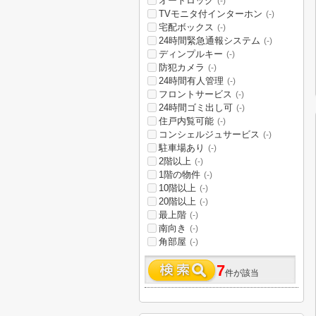
オートロック
(-)
TVモニタ付インターホン
(-)
宅配ボックス
(-)
24時間緊急通報システム
(-)
ディンプルキー
(-)
防犯カメラ
(-)
24時間有人管理
(-)
フロントサービス
(-)
24時間ゴミ出し可
(-)
住戸内覧可能
(-)
コンシェルジュサービス
(-)
駐車場あり
(-)
2階以上
(-)
1階の物件
(-)
10階以上
(-)
20階以上
(-)
最上階
(-)
南向き
(-)
角部屋
(-)
7
件が該当