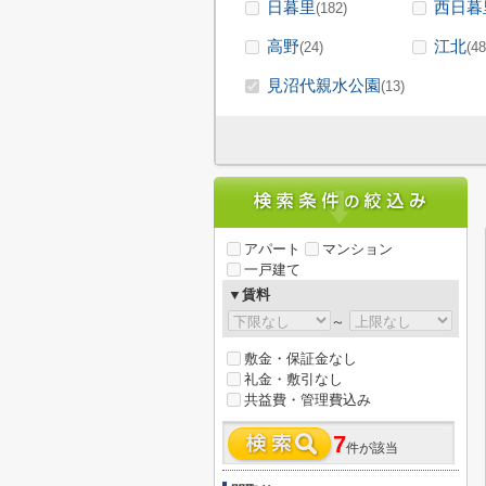
日暮里
西日暮
(182)
高野
江北
(24)
(48
見沼代親水公園
(13)
アパート
マンション
一戸建て
▼賃料
～
敷金・保証金なし
礼金・敷引なし
共益費・管理費込み
7
件が該当