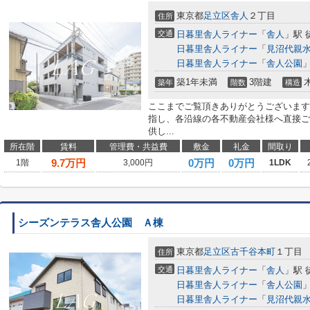
東京都
足立区
舎人
２丁目
住所
交通
日暮里舎人ライナー
「
舎人
」駅 
日暮里舎人ライナー
「
見沼代親
日暮里舎人ライナー
「
舎人公園
」
築1年未満
3階建
築年
階数
構造
ここまでご覧頂きありがとうございます
指し、各沿線の各不動産会社様へ直接ご
供し...
所在階
賃料
管理費・共益費
敷金
礼金
間取り
9.7
万円
0万円
0万円
1階
3,000円
1LDK
シーズンテラス舎人公園 Ａ棟
東京都
足立区
古千谷本町
１丁目
住所
交通
日暮里舎人ライナー
「
舎人
」駅 
日暮里舎人ライナー
「
舎人公園
」
日暮里舎人ライナー
「
見沼代親