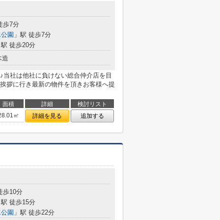
徒歩7分
水公園
」駅 徒歩7分
駅 徒歩20分
木造
♪当社は他社に負けない総合仲介店を目
挨拶に行き最新の物件を頂きお客様へ提
面積
詳細
検討リスト
28.01㎡
詳細を見る
追加する
徒歩10分
駅 徒歩15分
水公園
」駅 徒歩22分