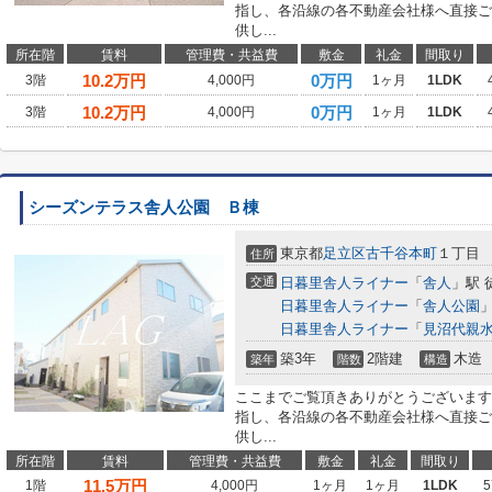
指し、各沿線の各不動産会社様へ直接ご
供し...
所在階
賃料
管理費・共益費
敷金
礼金
間取り
10.2
万円
0万円
3階
4,000円
1ヶ月
1LDK
10.2
万円
0万円
3階
4,000円
1ヶ月
1LDK
シーズンテラス舎人公園 Ｂ棟
東京都
足立区
古千谷本町
１丁目
住所
交通
日暮里舎人ライナー
「
舎人
」駅 
日暮里舎人ライナー
「
舎人公園
」
日暮里舎人ライナー
「
見沼代親
築3年
2階建
木造
築年
階数
構造
ここまでご覧頂きありがとうございます
指し、各沿線の各不動産会社様へ直接ご
供し...
所在階
賃料
管理費・共益費
敷金
礼金
間取り
11.5
万円
1階
4,000円
1ヶ月
1ヶ月
1LDK
5