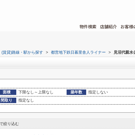
物件検索
店舗紹介
お客様
(賃貸)路線・駅から探す
>
都営地下鉄日暮里舎人ライナー
>
見沼代親水
面積
下限なし～上限なし
築年数
指定しない
間取り
指定なし
で絞り込む