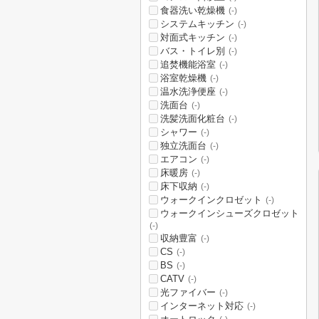
食器洗い乾燥機
(-)
システムキッチン
(-)
対面式キッチン
(-)
バス・トイレ別
(-)
追焚機能浴室
(-)
浴室乾燥機
(-)
温水洗浄便座
(-)
洗面台
(-)
洗髪洗面化粧台
(-)
シャワー
(-)
独立洗面台
(-)
エアコン
(-)
床暖房
(-)
床下収納
(-)
ウォークインクロゼット
(-)
ウォークインシューズクロゼット
(-)
収納豊富
(-)
CS
(-)
BS
(-)
CATV
(-)
光ファイバー
(-)
インターネット対応
(-)