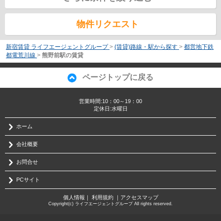
物件リクエスト
新宿賃貸 ライフエージェントグループ
>
(賃貸)路線・駅から探す
>
都営地下鉄
都電荒川線
>
熊野前駅の賃貸
ページトップに戻る
営業時間:10：00～19：00
定休日:水曜日
ホーム
会社概要
お問合せ
PCサイト
個人情報
｜
利用規約
｜
アクセスマップ
Copyright(c) ライフエージェントグループ All rights reserved.