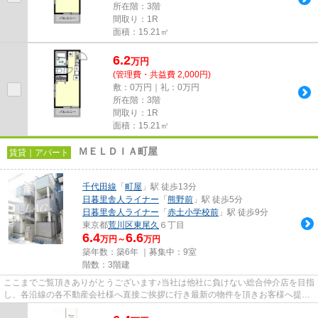
所在階：3階
間取り：1R
面積：15.21㎡
6.2
万
円
(管理費・共益費 2,000円)
敷：0万円｜礼：0万円
所在階：3階
間取り：1R
面積：15.21㎡
ＭＥＬＤＩＡ町屋
賃貸｜アパート
千代田線
「
町屋
」駅 徒歩13分
日暮里舎人ライナー
「
熊野前
」駅 徒歩5分
日暮里舎人ライナー
「
赤土小学校前
」駅 徒歩9分
東京都
荒川区
東尾久
６丁目
6.4
6.6
万円～
万円
築年数：築6年 ｜募集中：
9室
階数：3階建
ここまでご覧頂きありがとうございます♪当社は他社に負けない総合仲介店を目指
し、各沿線の各不動産会社様へ直接ご挨拶に行き最新の物件を頂きお客様へ提供
しております！最新の情報は...