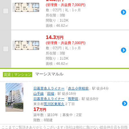
(管理費・共益費 7,000円)
敷：0万円｜礼：1ヶ月
所在階：3階
間取り：1LDK
面積：46.62㎡
14.3
万
円
(管理費・共益費 7,000円)
敷：0万円｜礼：1ヶ月
所在階：3階
間取り：1LDK
面積：46.62㎡
マーシスマルル
賃貸｜マンション
日暮里舎人ライナー
「
赤土小学校前
」駅 徒歩4分
山手線
「
田端
」駅 徒歩16分
日暮里舎人ライナー
「
熊野前
」駅 徒歩8分
東京都
荒川区
東尾久
２丁目
17
万円
築年数：築10年 ｜募集中：
2室
階数：8階建
ここまでご覧頂きありがとうございます♪当社は他社に負けない総合仲介店を目指