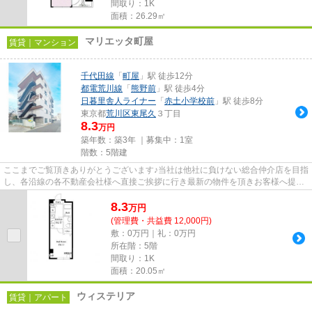
間取り：1K
面積：26.29㎡
マリエッタ町屋
賃貸｜マンション
千代田線
「
町屋
」駅 徒歩12分
都電荒川線
「
熊野前
」駅 徒歩4分
日暮里舎人ライナー
「
赤土小学校前
」駅 徒歩8分
東京都
荒川区
東尾久
３丁目
8.3
万円
築年数：築3年 ｜募集中：
1室
階数：5階建
ここまでご覧頂きありがとうございます♪当社は他社に負けない総合仲介店を目指
し、各沿線の各不動産会社様へ直接ご挨拶に行き最新の物件を頂きお客様へ提供
しております！最新の情報は...
8.3
万
円
(管理費・共益費 12,000円)
敷：0万円｜礼：0万円
所在階：5階
間取り：1K
面積：20.05㎡
ウィステリア
賃貸｜アパート