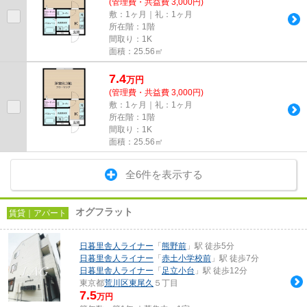
(管理費・共益費 3,000円)
敷：1ヶ月｜礼：1ヶ月
所在階：1階
間取り：1K
面積：25.56㎡
7.4
万
円
(管理費・共益費 3,000円)
敷：1ヶ月｜礼：1ヶ月
所在階：1階
間取り：1K
面積：25.56㎡
全6件を表示する
オグフラット
賃貸｜アパート
日暮里舎人ライナー
「
熊野前
」駅 徒歩5分
日暮里舎人ライナー
「
赤土小学校前
」駅 徒歩7分
日暮里舎人ライナー
「
足立小台
」駅 徒歩12分
東京都
荒川区
東尾久
５丁目
7.5
万円