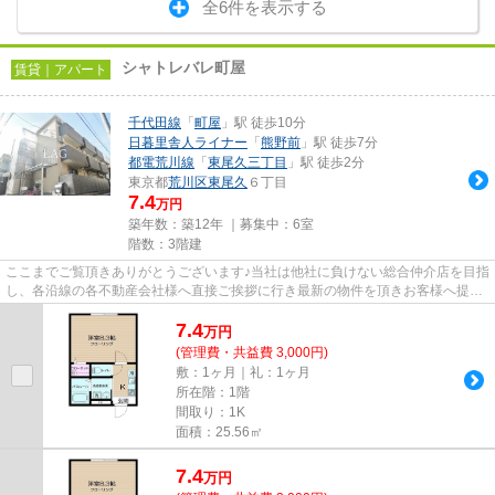
全6件を表示する
シャトレバレ町屋
賃貸｜アパート
千代田線
「
町屋
」駅 徒歩10分
日暮里舎人ライナー
「
熊野前
」駅 徒歩7分
都電荒川線
「
東尾久三丁目
」駅 徒歩2分
東京都
荒川区
東尾久
６丁目
7.4
万円
築年数：築12年 ｜募集中：
6室
階数：3階建
ここまでご覧頂きありがとうございます♪当社は他社に負けない総合仲介店を目指
し、各沿線の各不動産会社様へ直接ご挨拶に行き最新の物件を頂きお客様へ提供
しております！最新の情報は...
7.4
万
円
(管理費・共益費 3,000円)
敷：1ヶ月｜礼：1ヶ月
所在階：1階
間取り：1K
面積：25.56㎡
7.4
万
円