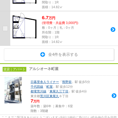
間取り：1R
面積：14.82㎡
6.7
万
円
(管理費・共益費 3,000円)
敷：0ヶ月｜礼：0ヶ月
所在階：1階
間取り：1R
面積：14.82㎡
全4件を表示する
アルシオーネ町屋
賃貸｜アパート
日暮里舎人ライナー
「
熊野前
」駅 徒歩5分
千代田線
「
町屋
」駅 徒歩12分
都電荒川線
「
東尾久三丁目
」駅 徒歩4分
東京都
荒川区
東尾久
６丁目
7
万円
築年数：築6年 ｜募集中：
6室
階数：3階建
ここまでご覧頂きありがとうございます♪当社は他社に負けない総合仲介店を目指