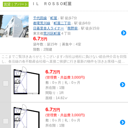
ＩＬ ＲＯＳＳＯ町屋
賃貸｜アパート
千代田線
「
町屋
」駅 徒歩7分
都電荒川線
「
町屋二丁目
」駅 徒歩6分
日暮里舎人ライナー
「
熊野前
」駅 徒歩15分
東京都
荒川区
町屋
４丁目
6.7
万円
築年数：築15年 ｜募集中：
4室
階数：2階建
ここまでご覧頂きありがとうございます♪当社は他社に負けない総合仲介店を目指
し、各沿線の各不動産会社様へ直接ご挨拶に行き最新の物件を頂きお客様へ提供
しております！最新の情報は...
6.7
万
円
(管理費・共益費 3,000円)
敷：0ヶ月｜礼：0ヶ月
所在階：1階
間取り：1R
面積：14.82㎡
6.7
万
円
(管理費・共益費 3,000円)
敷：0ヶ月｜礼：0ヶ月
所在階：1階