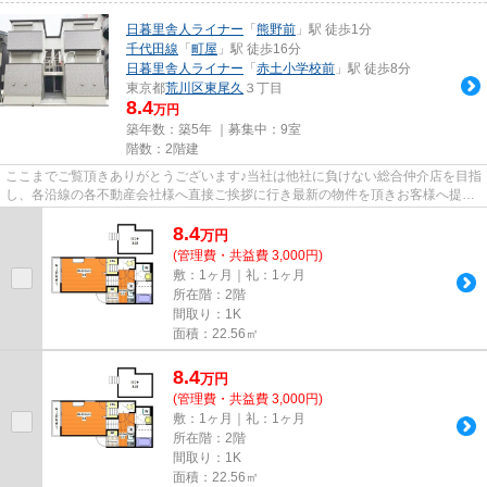
日暮里舎人ライナー
「
熊野前
」駅 徒歩1分
千代田線
「
町屋
」駅 徒歩16分
日暮里舎人ライナー
「
赤土小学校前
」駅 徒歩8分
東京都
荒川区
東尾久
３丁目
8.4
万円
築年数：築5年 ｜募集中：
9室
階数：2階建
ここまでご覧頂きありがとうございます♪当社は他社に負けない総合仲介店を目指
し、各沿線の各不動産会社様へ直接ご挨拶に行き最新の物件を頂きお客様へ提供
しております！最新の情報は...
8.4
万
円
(管理費・共益費 3,000円)
敷：1ヶ月｜礼：1ヶ月
所在階：2階
間取り：1K
面積：22.56㎡
8.4
万
円
(管理費・共益費 3,000円)
敷：1ヶ月｜礼：1ヶ月
所在階：2階
間取り：1K
面積：22.56㎡