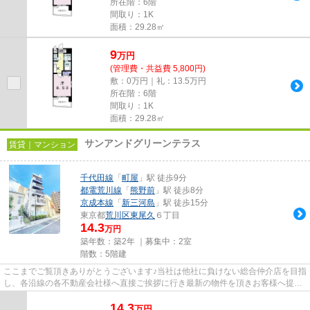
所在階：6階
間取り：1K
面積：29.28㎡
9
万
円
(管理費・共益費 5,800円)
敷：0万円｜礼：13.5万円
所在階：6階
間取り：1K
面積：29.28㎡
サンアンドグリーンテラス
賃貸｜マンション
千代田線
「
町屋
」駅 徒歩9分
都電荒川線
「
熊野前
」駅 徒歩8分
京成本線
「
新三河島
」駅 徒歩15分
東京都
荒川区
東尾久
６丁目
14.3
万円
築年数：築2年 ｜募集中：
2室
階数：5階建
ここまでご覧頂きありがとうございます♪当社は他社に負けない総合仲介店を目指
し、各沿線の各不動産会社様へ直接ご挨拶に行き最新の物件を頂きお客様へ提供
しております！最新の情報は...
14.3
万
円