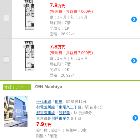
7.8
万
円
(管理費・共益費 7,000円)
敷：1ヶ月｜礼：1ヶ月
所在階：7階
間取り：1K
面積：26.92㎡
7.8
万
円
(管理費・共益費 7,000円)
敷：1ヶ月｜礼：1ヶ月
所在階：7階
間取り：1K
面積：26.92㎡
ZEN Machiya
賃貸｜アパート
千代田線
「
町屋
」駅 徒歩11分
都電荒川線
「
東尾久三丁目
」駅 徒歩3分
都電荒川線
「
熊野前
」駅 徒歩5分
東京都
荒川区
東尾久
６丁目
7.9
万円
築年数：築2年 ｜募集中：
3室
階数：3階建