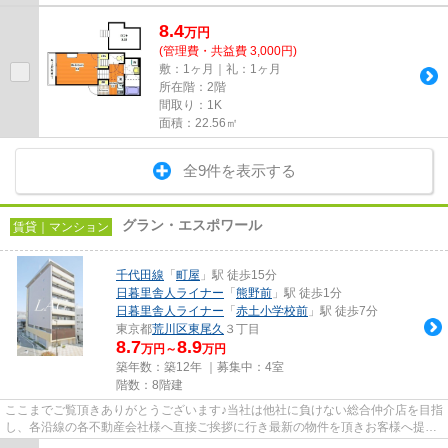
8.4
万
円
(管理費・共益費 3,000円)
敷：1ヶ月｜礼：1ヶ月
所在階：2階
間取り：1K
面積：22.56㎡
全9件を表示する
グラン・エスポワール
賃貸｜マンション
千代田線
「
町屋
」駅 徒歩15分
日暮里舎人ライナー
「
熊野前
」駅 徒歩1分
日暮里舎人ライナー
「
赤土小学校前
」駅 徒歩7分
東京都
荒川区
東尾久
３丁目
8.7
8.9
万円～
万円
築年数：築12年 ｜募集中：
4室
階数：8階建
ここまでご覧頂きありがとうございます♪当社は他社に負けない総合仲介店を目指
し、各沿線の各不動産会社様へ直接ご挨拶に行き最新の物件を頂きお客様へ提供
しております！最新の情報は...