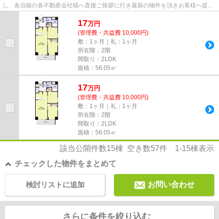
し、各沿線の各不動産会社様へ直接ご挨拶に行き最新の物件を頂きお客様へ提供
しております！最新の情報は...
17
万
円
(管理費・共益費 10,000円)
敷：1ヶ月｜礼：1ヶ月
所在階：2階
間取り：2LDK
面積：56.05㎡
17
万
円
(管理費・共益費 10,000円)
敷：1ヶ月｜礼：1ヶ月
所在階：2階
間取り：2LDK
面積：56.05㎡
該当公開件数
15
棟 空き数
57
件
1-15
棟表示
チェックした物件をまとめて
検討リストに追加
お問い合わせ
さらに条件を絞り込む