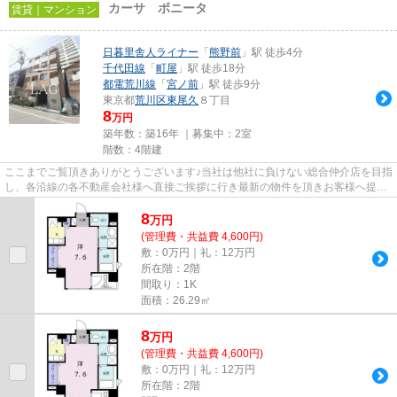
カーサ ボニータ
賃貸｜マンション
日暮里舎人ライナー
「
熊野前
」駅 徒歩4分
千代田線
「
町屋
」駅 徒歩18分
都電荒川線
「
宮ノ前
」駅 徒歩9分
東京都
荒川区
東尾久
８丁目
8
万円
築年数：築16年 ｜募集中：
2室
階数：4階建
ここまでご覧頂きありがとうございます♪当社は他社に負けない総合仲介店を目指
し、各沿線の各不動産会社様へ直接ご挨拶に行き最新の物件を頂きお客様へ提供
しております！最新の情報は...
8
万
円
(管理費・共益費 4,600円)
敷：0万円｜礼：12万円
所在階：2階
間取り：1K
面積：26.29㎡
8
万
円
(管理費・共益費 4,600円)
敷：0万円｜礼：12万円
所在階：2階