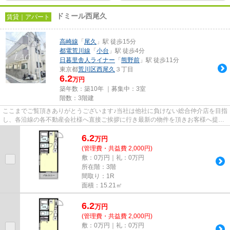
ドミール西尾久
賃貸｜アパート
高崎線
「
尾久
」駅 徒歩15分
都電荒川線
「
小台
」駅 徒歩4分
日暮里舎人ライナー
「
熊野前
」駅 徒歩11分
東京都
荒川区
西尾久
３丁目
6.2
万円
築年数：築10年 ｜募集中：
3室
階数：3階建
ここまでご覧頂きありがとうございます♪当社は他社に負けない総合仲介店を目指
し、各沿線の各不動産会社様へ直接ご挨拶に行き最新の物件を頂きお客様へ提供
しております！最新の情報は...
6.2
万
円
(管理費・共益費 2,000円)
敷：0万円｜礼：0万円
所在階：3階
間取り：1R
面積：15.21㎡
6.2
万
円
(管理費・共益費 2,000円)
敷：0万円｜礼：0万円