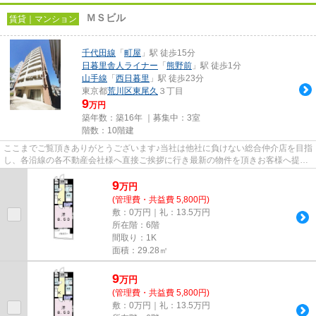
ＭＳビル
賃貸｜マンション
千代田線
「
町屋
」駅 徒歩15分
日暮里舎人ライナー
「
熊野前
」駅 徒歩1分
山手線
「
西日暮里
」駅 徒歩23分
東京都
荒川区
東尾久
３丁目
9
万円
築年数：築16年 ｜募集中：
3室
階数：10階建
ここまでご覧頂きありがとうございます♪当社は他社に負けない総合仲介店を目指
し、各沿線の各不動産会社様へ直接ご挨拶に行き最新の物件を頂きお客様へ提供
しております！最新の情報は...
9
万
円
(管理費・共益費 5,800円)
敷：0万円｜礼：13.5万円
所在階：6階
間取り：1K
面積：29.28㎡
9
万
円
(管理費・共益費 5,800円)
敷：0万円｜礼：13.5万円