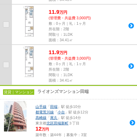
11.9
万
円
(管理費・共益費 3,000円)
敷：0ヶ月｜礼：1ヶ月
所在階：2階
間取り：1LDK
面積：34.41㎡
11.9
万
円
(管理費・共益費 3,000円)
敷：0ヶ月｜礼：1ヶ月
所在階：2階
間取り：1LDK
面積：34.41㎡
ライオンズマンション田端
賃貸｜マンション
山手線
「
田端
」駅 徒歩10分
都電荒川線
「
小台
」駅 徒歩12分
高崎線
「
尾久
」駅 徒歩14分
東京都
北区
田端新町
３丁目
12
万円
築年数：築44年 ｜募集中：
3室