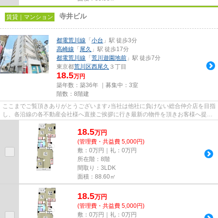
寺井ビル
賃貸｜マンション
都電荒川線
「
小台
」駅 徒歩3分
高崎線
「
尾久
」駅 徒歩17分
都電荒川線
「
荒川遊園地前
」駅 徒歩7分
東京都
荒川区
西尾久
３丁目
18.5
万円
築年数：築36年 ｜募集中：
3室
階数：8階建
ここまでご覧頂きありがとうございます♪当社は他社に負けない総合仲介店を目指
し、各沿線の各不動産会社様へ直接ご挨拶に行き最新の物件を頂きお客様へ提供
しております！最新の情報は...
18.5
万
円
(管理費・共益費 5,000円)
敷：0万円｜礼：0万円
所在階：8階
間取り：3LDK
面積：88.60㎡
18.5
万
円
(管理費・共益費 5,000円)
敷：0万円｜礼：0万円