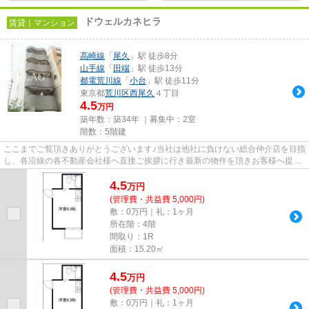
ドウェルカネヒラ
賃貸｜マンション
高崎線
「
尾久
」駅 徒歩8分
山手線
「
田端
」駅 徒歩13分
都電荒川線
「
小台
」駅 徒歩11分
東京都
荒川区
西尾久
４丁目
4.5
万円
築年数：築34年 ｜募集中：
2室
階数：5階建
ここまでご覧頂きありがとうございます♪当社は他社に負けない総合仲介店を目指
し、各沿線の各不動産会社様へ直接ご挨拶に行き最新の物件を頂きお客様へ提供
しております！最新の情報は...
4.5
万
円
(管理費・共益費 5,000円)
敷：0万円｜礼：1ヶ月
所在階：4階
間取り：1R
面積：15.20㎡
4.5
万
円
(管理費・共益費 5,000円)
敷：0万円｜礼：1ヶ月