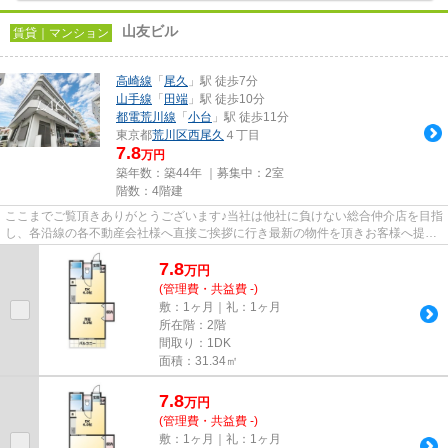
山友ビル
賃貸｜マンション
高崎線
「
尾久
」駅 徒歩7分
山手線
「
田端
」駅 徒歩10分
都電荒川線
「
小台
」駅 徒歩11分
東京都
荒川区
西尾久
４丁目
7.8
万円
築年数：築44年 ｜募集中：
2室
階数：4階建
ここまでご覧頂きありがとうございます♪当社は他社に負けない総合仲介店を目指
し、各沿線の各不動産会社様へ直接ご挨拶に行き最新の物件を頂きお客様へ提供
しております！最新の情報は...
7.8
万
円
(管理費・共益費 -)
敷：1ヶ月｜礼：1ヶ月
所在階：2階
間取り：1DK
面積：31.34㎡
7.8
万
円
(管理費・共益費 -)
敷：1ヶ月｜礼：1ヶ月