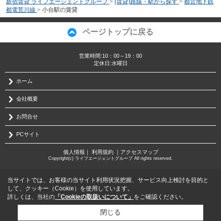
新宿賃貸 ライフエージェントグループ
>
(賃貸)路線・駅から探す
>
都営地下鉄
都電荒川線
>
小台駅の賃貸
ページトップに戻る
営業時間:10：00～19：00
定休日:水曜日
ホーム
会社概要
お問合せ
PCサイト
個人情報
｜
利用規約
｜
アクセスマップ
Copyright(c) ライフエージェントグループ All rights reserved.
当サイトでは、お客様の当サイト利用状況把握、サービス向上検討を目的と
して、クッキー（Cookie）を使用しています。
詳しくは、当社の
「Cookieの取扱いについて」
をご確認ください。
閉じる