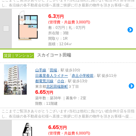
し、各沿線の各不動産会社様へ直接ご挨拶に行き最新の物件を頂きお客様へ提供
しております！最新の情報は...
6.3
万
円
(管理費・共益費 3,000円)
敷：0万円｜礼：0万円
所在階：3階
間取り：1R
面積：12.04㎡
スカイコート田端
賃貸｜マンション
山手線
「
田端
」駅 徒歩10分
日暮里舎人ライナー
「
赤土小学校前
」駅 徒歩11分
都電荒川線
「
小台
」駅 徒歩13分
東京都
北区
田端新町
３丁目
6.65
万円
築年数：築38年 ｜募集中：
2室
階数：11階建
ここまでご覧頂きありがとうございます♪当社は他社に負けない総合仲介店を目指
し、各沿線の各不動産会社様へ直接ご挨拶に行き最新の物件を頂きお客様へ提供
しております！最新の情報は...
6.65
万
円
(管理費・共益費 6,000円)