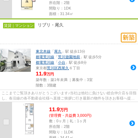
所在階：2階
間取り：1DK
面積：31.34㎡
リブリ・尾久
賃貸｜マンション
東北本線
「
尾久
」駅 徒歩13分
都電荒川線
「
荒川遊園地前
」駅 徒歩5分
都電荒川線
「
小台
」駅 徒歩8分
東京都
荒川区
西尾久
６丁目
11.9
万円
築年数：築1年未満 ｜募集中：
3室
階数：3階建
ここまでご覧頂きありがとうございます♪当社は他社に負けない総合仲介店を目指
し、各沿線の各不動産会社様へ直接ご挨拶に行き最新の物件を頂きお客様へ提供
しております！最新の情報は...
11.9
万
円
(管理費・共益費 3,000円)
敷：0ヶ月｜礼：1ヶ月
所在階：2階
間取り：1LDK
面積：34.41㎡