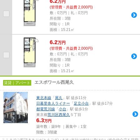
6.2
万
円
(管理費・共益費 2,000円)
敷：0万円｜礼：0万円
所在階：3階
間取り：1R
面積：15.21㎡
6.2
万
円
(管理費・共益費 2,000円)
敷：0万円｜礼：0万円
所在階：3階
間取り：1R
面積：15.21㎡
エスポワール西尾久
賃貸｜アパート
東北本線
「
尾久
」駅 徒歩11分
日暮里舎人ライナー
「
足立小台
」駅 徒歩17分
都電荒川線
「
小台
」駅 徒歩1分
東京都
荒川区
西尾久
５丁目
6.3
万円
築年数：築9年 ｜募集中：
1室
階数：3階建
ここまでご覧頂きありがとうございます♪当社は他社に負けない総合仲介店を目指