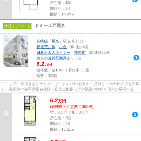
所在階：4階
間取り：1R
面積：15.20㎡
ドミール西尾久
賃貸｜アパート
高崎線
「
尾久
」駅 徒歩15分
都電荒川線
「
小台
」駅 徒歩4分
日暮里舎人ライナー
「
熊野前
」駅 徒歩11分
東京都
荒川区
西尾久
３丁目
6.2
万円
築年数：築10年 ｜募集中：
3室
階数：3階建
ここまでご覧頂きありがとうございます♪当社は他社に負けない総合仲介店を目指
し、各沿線の各不動産会社様へ直接ご挨拶に行き最新の物件を頂きお客様へ提供
しております！最新の情報は...
6.2
万
円
(管理費・共益費 2,000円)
敷：0万円｜礼：0万円
所在階：3階
間取り：1R
面積：15.21㎡