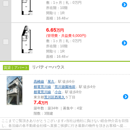
敷：1ヶ月｜礼：0万円
所在階：10階
間取り：1R
面積：16.48㎡
6.65
万
円
(管理費・共益費 6,000円)
敷：1ヶ月｜礼：0万円
所在階：10階
間取り：1R
面積：16.48㎡
リバティーハウス
賃貸｜アパート
高崎線
「
尾久
」駅 徒歩6分
都電荒川線
「
荒川遊園地前
」駅 徒歩4分
都電荒川線
「
小台
」駅 徒歩8分
東京都
荒川区
西尾久
５丁目
7.4
万円
築年数：築34年 ｜募集中：
4室
階数：3階建
ここまでご覧頂きありがとうございます♪当社は他社に負けない総合仲介店を目指
し、各沿線の各不動産会社様へ直接ご挨拶に行き最新の物件を頂きお客様へ提供