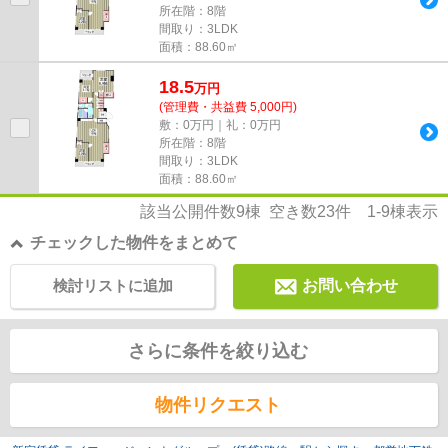
所在階：8階
間取り：3LDK
面積：88.60㎡
18.5
万
円
(管理費・共益費 5,000円)
敷：0万円｜礼：0万円
所在階：8階
間取り：3LDK
面積：88.60㎡
該当公開件数
9
棟 空き数
23
件
1-9
棟表示
チェックした物件をまとめて
検討リストに追加
お問い合わせ
さらに条件を絞り込む
物件リクエスト