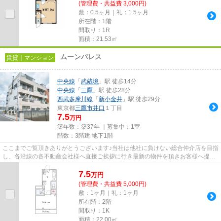
(管理費・共益費 3,000円)
敷：0.5ヶ月｜礼：1.5ヶ月
所在階：1階
間取り：1R
面積：21.53㎡
ムーンパレス
賃貸｜マンション
中央線
「
武蔵境
」駅 徒歩14分
中央線
「
三鷹
」駅 徒歩28分
西武多摩川線
「
新小金井
」駅 徒歩29分
東京都
三鷹市
井口
１丁目
7.5
万円
築年数：築37年 ｜募集中：
1室
階数：3階建 地下1階
ここまでご覧頂きありがとうございます♪当社は他社に負けない総合仲介店を目指
し、各沿線の各不動産会社様へ直接ご挨拶に行き最新の物件を頂きお客様へ提供
しております！最新の情報は...
7.5
万
円
(管理費・共益費 5,000円)
敷：1ヶ月｜礼：1ヶ月
所在階：2階
間取り：1K
面積：22.00㎡