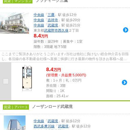
プラティーク三鷹
賃貸｜マンション
中央線
「
三鷹
」駅 徒歩12分
中央線
「
吉祥寺
」駅 徒歩20分
中央線
「
武蔵境
」駅 徒歩21分
東京都
武蔵野市
西久保
２丁目
8.4
万円
築年数：築29年 ｜募集中：
1室
階数：3階建 地下5階
ここまでご覧頂きありがとうございます♪当社は他社に負けない総合仲介店を目指
し、各沿線の各不動産会社様へ直接ご挨拶に行き最新の物件を頂きお客様へ提供
しております！最新の情報は...
8.4
万
円
(管理費・共益費 5,000円)
敷：1ヶ月｜礼：0万円
所在階：3階
間取り：1K
面積：25.41㎡
ノーザンロード武蔵境
賃貸｜アパート
中央線
「
武蔵境
」駅 徒歩12分
西武多摩川線
「
武蔵境
」駅 徒歩12分