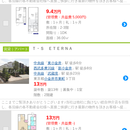
し、各沿線の各不動産会社様へ直接ご挨拶に行き最新の物件を頂きお客様へ提供
しております！最新の情報は...
9.4
万
円
(管理費・共益費 5,000円)
敷：1ヶ月｜礼：1ヶ月
所在階：2-3階
間取り：1DK
面積：36.00㎡
Ｔ・Ｓ ＥＴＥＲＮＡ
賃貸｜アパート
中央線
「
東小金井
」駅 徒歩6分
西武多摩川線
「
新小金井
」駅 徒歩8分
中央線
「
武蔵境
」駅 徒歩23分
東京都
小金井市
東町
３丁目
13
万円
築年数：築13年 ｜募集中：
1室
階数：2階建
ここまでご覧頂きありがとうございます♪当社は他社に負けない総合仲介店を目指
し、各沿線の各不動産会社様へ直接ご挨拶に行き最新の物件を頂きお客様へ提供
しております！最新の情報は...
13
万
円
(管理費・共益費 -)
敷：1ヶ月｜礼：1ヶ月