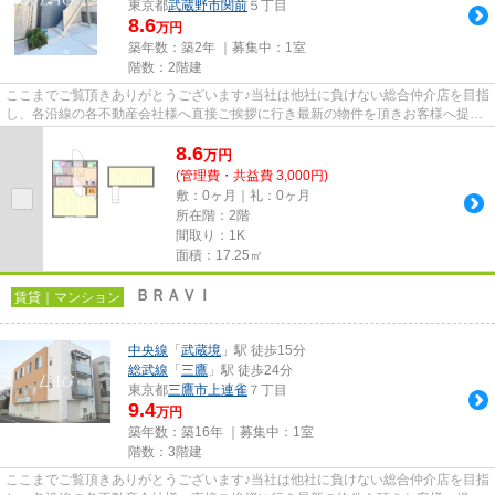
東京都
武蔵野市
関前
５丁目
8.6
万円
築年数：築2年 ｜募集中：
1室
階数：2階建
ここまでご覧頂きありがとうございます♪当社は他社に負けない総合仲介店を目指
し、各沿線の各不動産会社様へ直接ご挨拶に行き最新の物件を頂きお客様へ提供
しております！最新の情報は...
8.6
万
円
(管理費・共益費 3,000円)
敷：0ヶ月｜礼：0ヶ月
所在階：2階
間取り：1K
面積：17.25㎡
ＢＲＡＶＩ
賃貸｜マンション
中央線
「
武蔵境
」駅 徒歩15分
総武線
「
三鷹
」駅 徒歩24分
東京都
三鷹市
上連雀
７丁目
9.4
万円
築年数：築16年 ｜募集中：
1室
階数：3階建
ここまでご覧頂きありがとうございます♪当社は他社に負けない総合仲介店を目指