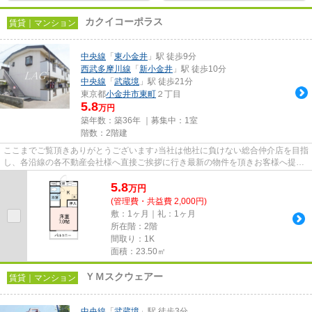
カクイコーポラス
賃貸｜マンション
中央線
「
東小金井
」駅 徒歩9分
西武多摩川線
「
新小金井
」駅 徒歩10分
中央線
「
武蔵境
」駅 徒歩21分
東京都
小金井市
東町
２丁目
5.8
万円
築年数：築36年 ｜募集中：
1室
階数：2階建
ここまでご覧頂きありがとうございます♪当社は他社に負けない総合仲介店を目指
し、各沿線の各不動産会社様へ直接ご挨拶に行き最新の物件を頂きお客様へ提供
しております！最新の情報は...
5.8
万
円
(管理費・共益費 2,000円)
敷：1ヶ月｜礼：1ヶ月
所在階：2階
間取り：1K
面積：23.50㎡
ＹＭスクウェアー
賃貸｜マンション
中央線
「
武蔵境
」駅 徒歩3分