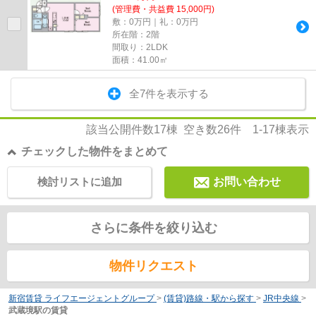
(管理費・共益費 15,000円)
敷：0万円｜礼：0万円
所在階：2階
間取り：2LDK
面積：41.00㎡
全7件を表示する
該当公開件数
17
棟 空き数
26
件
1-17
棟表示
チェックした物件をまとめて
検討リストに追加
お問い合わせ
さらに条件を絞り込む
物件リクエスト
新宿賃貸 ライフエージェントグループ
>
(賃貸)路線・駅から探す
>
JR中央線
>
武蔵境駅の賃貸