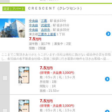
ＣＲＥＳＣＥＮＴ（クレツセント）
賃貸｜アパート
中央線
「
三鷹
」駅 徒歩10分
中央線
「
武蔵境
」駅 徒歩15分
中央線
「
吉祥寺
」駅 徒歩35分
東京都
三鷹市
上連雀
１丁目
7.5
万円
築年数：築17年 ｜募集中：
2室
階数：2階建
ここまでご覧頂きありがとうございます♪当社は他社に負けない総合仲介店を目指
し、各沿線の各不動産会社様へ直接ご挨拶に行き最新の物件を頂きお客様へ提供
しております！最新の情報は...
7.5
万
円
(管理費・共益費 3,000円)
敷：0.5ヶ月｜礼：1.5ヶ月
所在階：1階
間取り：1R
面積：21.53㎡
7.5
万
円
(管理費・共益費 3,000円)
敷：0.5ヶ月｜礼：1.5ヶ月