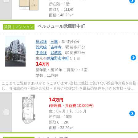
所在階：1階
間取り：1LDK
面積：48.23㎡
ベルジュール武蔵野中町
賃貸｜マンション
総武線
「
三鷹
」駅 徒歩3分
総武線
「
吉祥寺
」駅 徒歩23分
中央線
「
武蔵境
」駅 徒歩22分
東京都
武蔵野市
中町
１丁目
14
万円
築年数：築10年 ｜募集中：
1室
階数：11階建
ここまでご覧頂きありがとうございます♪当社は他社に負けない総合仲介店を目指
し、各沿線の各不動産会社様へ直接ご挨拶に行き最新の物件を頂きお客様へ提供
しております！最新の情報は...
14
万
円
(管理費・共益費 10,000円)
敷：0ヶ月｜礼：1ヶ月
所在階：10階
間取り：2K
面積：33.20㎡