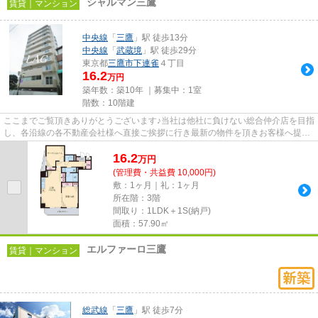
シャルマン三鷹
賃貸｜マンション
中央線
「
三鷹
」駅 徒歩13分
中央線
「
武蔵境
」駅 徒歩29分
東京都
三鷹市
下連雀
４丁目
16.2
万円
築年数：築10年 ｜募集中：
1室
階数：10階建
ここまでご覧頂きありがとうございます♪当社は他社に負けない総合仲介店を目指
し、各沿線の各不動産会社様へ直接ご挨拶に行き最新の物件を頂きお客様へ提供
しております！最新の情報は...
16.2
万
円
(管理費・共益費 10,000円)
敷：1ヶ月｜礼：1ヶ月
所在階：3階
間取り：1LDK＋1S(納戸)
面積：57.90㎡
エルファーロ三鷹
賃貸｜マンション
総武線
「
三鷹
」駅 徒歩7分