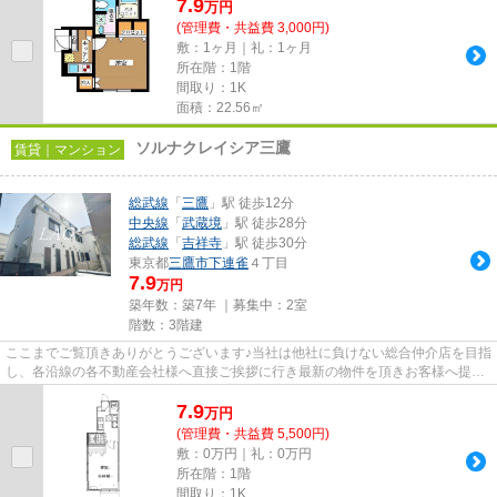
7.9
万
円
(管理費・共益費 3,000円)
敷：1ヶ月｜礼：1ヶ月
所在階：1階
間取り：1K
面積：22.56㎡
ソルナクレイシア三鷹
賃貸｜マンション
総武線
「
三鷹
」駅 徒歩12分
中央線
「
武蔵境
」駅 徒歩28分
総武線
「
吉祥寺
」駅 徒歩30分
東京都
三鷹市
下連雀
４丁目
7.9
万円
築年数：築7年 ｜募集中：
2室
階数：3階建
ここまでご覧頂きありがとうございます♪当社は他社に負けない総合仲介店を目指
し、各沿線の各不動産会社様へ直接ご挨拶に行き最新の物件を頂きお客様へ提供
しております！最新の情報は...
7.9
万
円
(管理費・共益費 5,500円)
敷：0万円｜礼：0万円
所在階：1階
間取り：1K