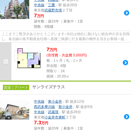
中央線
「
三鷹
」駅 徒歩20分
東京都
武蔵野市
境
２丁目
7
万円
築年数：築33年 ｜募集中：
1室
階数：8階建
ここまでご覧頂きありがとうございます♪当社は他社に負けない総合仲介店を目指
し、各沿線の各不動産会社様へ直接ご挨拶に行き最新の物件を頂きお客様へ提供
しております！最新の情報は...
7
万
円
(管理費・共益費 5,000円)
敷：1ヶ月｜礼：1ヶ月
所在階：6階
間取り：1K
面積：20.00㎡
サンライズテラス
賃貸｜アパート
中央線
「
東小金井
」駅 徒歩12分
西武多摩川線
「
新小金井
」駅 徒歩5分
中央線
「
武蔵境
」駅 徒歩26分
東京都
小金井市
東町
２丁目
7.3
万円
築年数：築20年 ｜募集中：
1室