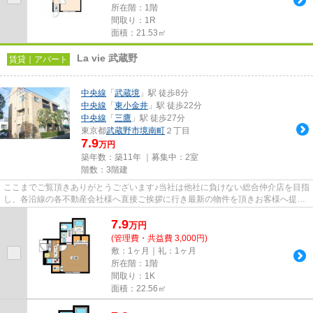
所在階：1階
間取り：1R
面積：21.53㎡
La vie 武蔵野
賃貸｜アパート
中央線
「
武蔵境
」駅 徒歩8分
中央線
「
東小金井
」駅 徒歩22分
中央線
「
三鷹
」駅 徒歩27分
東京都
武蔵野市
境南町
２丁目
7.9
万円
築年数：築11年 ｜募集中：
2室
階数：3階建
ここまでご覧頂きありがとうございます♪当社は他社に負けない総合仲介店を目指
し、各沿線の各不動産会社様へ直接ご挨拶に行き最新の物件を頂きお客様へ提供
しております！最新の情報は...
7.9
万
円
(管理費・共益費 3,000円)
敷：1ヶ月｜礼：1ヶ月
所在階：1階
間取り：1K
面積：22.56㎡