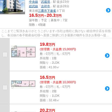
中央線
「
武蔵境
」駅 徒歩23分
総武線
「
吉祥寺
」駅 徒歩28分
東京都
三鷹市
下連雀
３丁目
16.5
20.3
万円～
万円
築年数：予定 ｜募集中：
7室
階数：4階建
ここまでご覧頂きありがとうございます♪当社は他社に負けない総合仲介店を目指
し、各沿線の各不動産会社様へ直接ご挨拶に行き最新の物件を頂きお客様へ提供
しております！最新の情報は...
19.8
万
円
(管理費・共益費 15,000円)
敷：0万円｜礼：0万円
所在階：1階
間取り：2LDK
面積：41.00㎡
16.5
万
円
(管理費・共益費 10,000円)
敷：0万円｜礼：0万円
所在階：2階
間取り：1LDK
面積：32.48㎡
20.2
万
円