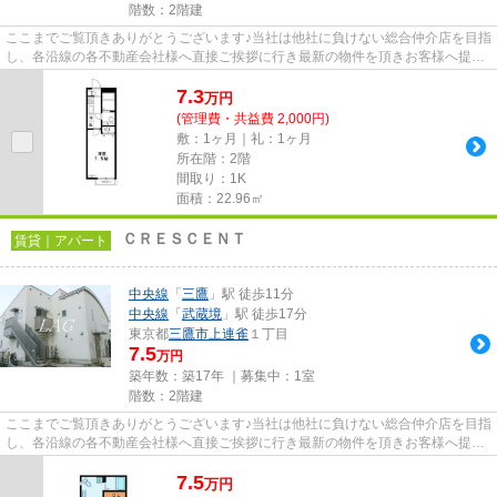
階数：2階建
ここまでご覧頂きありがとうございます♪当社は他社に負けない総合仲介店を目指
し、各沿線の各不動産会社様へ直接ご挨拶に行き最新の物件を頂きお客様へ提供
しております！最新の情報は...
7.3
万
円
(管理費・共益費 2,000円)
敷：1ヶ月｜礼：1ヶ月
所在階：2階
間取り：1K
面積：22.96㎡
ＣＲＥＳＣＥＮＴ
賃貸｜アパート
中央線
「
三鷹
」駅 徒歩11分
中央線
「
武蔵境
」駅 徒歩17分
東京都
三鷹市
上連雀
１丁目
7.5
万円
築年数：築17年 ｜募集中：
1室
階数：2階建
ここまでご覧頂きありがとうございます♪当社は他社に負けない総合仲介店を目指
し、各沿線の各不動産会社様へ直接ご挨拶に行き最新の物件を頂きお客様へ提供
しております！最新の情報は...
7.5
万
円