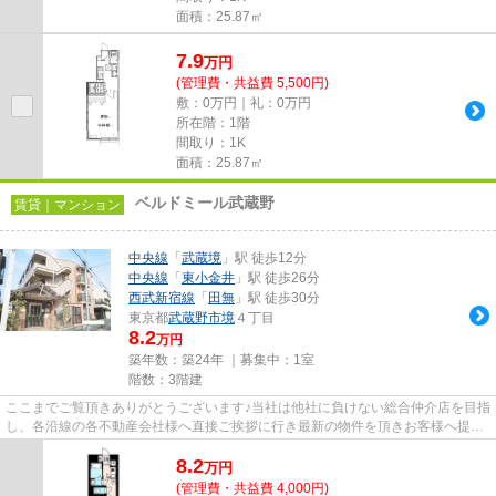
面積：25.87㎡
7.9
万
円
(管理費・共益費 5,500円)
敷：0万円｜礼：0万円
所在階：1階
間取り：1K
面積：25.87㎡
ベルドミール武蔵野
賃貸｜マンション
中央線
「
武蔵境
」駅 徒歩12分
中央線
「
東小金井
」駅 徒歩26分
西武新宿線
「
田無
」駅 徒歩30分
東京都
武蔵野市
境
４丁目
8.2
万円
築年数：築24年 ｜募集中：
1室
階数：3階建
ここまでご覧頂きありがとうございます♪当社は他社に負けない総合仲介店を目指
し、各沿線の各不動産会社様へ直接ご挨拶に行き最新の物件を頂きお客様へ提供
しております！最新の情報は...
8.2
万
円
(管理費・共益費 4,000円)