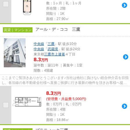
敷：1ヶ月｜礼：1ヶ月
所在階：2階
間取り：1K
面積：27.90㎡
アール・デ・ココ 三鷹
賃貸｜マンション
中央線
「
三鷹
」駅 徒歩10分
中央線
「
武蔵境
」駅 徒歩24分
東京都
三鷹市
上連雀
４丁目
8.3
万円
築年数：築11年 ｜募集中：
1室
階数：4階建
ここまでご覧頂きありがとうございます♪当社は他社に負けない総合仲介店を目指
し、各沿線の各不動産会社様へ直接ご挨拶に行き最新の物件を頂きお客様へ提供
しております！最新の情報は...
8.3
万
円
(管理費・共益費 5,000円)
敷：0万円｜礼：0万円
所在階：4階
間取り：1K
面積：18.86㎡