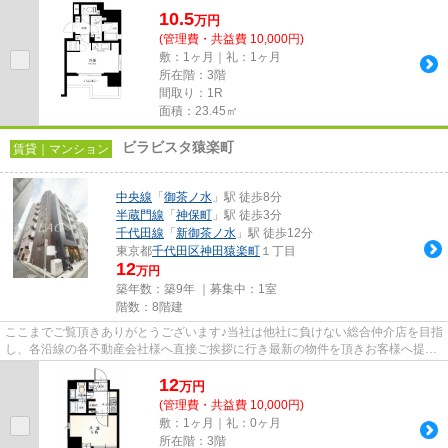
10.5
万
円
(管理費・共益費 10,000円)
敷：1ヶ月｜礼：1ヶ月
所在階：3階
間取り：1R
面積：23.45㎡
ビラビスタ猿楽町
賃貸｜マンション
中央線
「
御茶ノ水
」駅 徒歩8分
半蔵門線
「
神保町
」駅 徒歩3分
千代田線
「
新御茶ノ水
」駅 徒歩12分
東京都
千代田区
神田猿楽町
１丁目
12
万円
築年数：築9年 ｜募集中：
1室
階数：8階建
ここまでご覧頂きありがとうございます♪当社は他社に負けない総合仲介店を目指
し、各沿線の各不動産会社様へ直接ご挨拶に行き最新の物件を頂きお客様へ提供
しております！最新の情報は...
12
万
円
(管理費・共益費 10,000円)
敷：1ヶ月｜礼：0ヶ月
所在階：3階