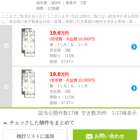
築年数：築9年 ｜募集中：
2室
階数：12階建
ここまでご覧頂きありがとうございます♪当社は他社に負けない総合仲介店を目指
し、各沿線の各不動産会社様へ直接ご挨拶に行き最新の物件を頂きお客様へ提供
しております！最新の情報は...
19.6
万
円
(管理費・共益費 10,000円)
敷：1ヶ月｜礼：1ヶ月
所在階：3階
間取り：1LDK
面積：37.97㎡
19.6
万
円
(管理費・共益費 10,000円)
敷：1ヶ月｜礼：1ヶ月
所在階：3階
間取り：1LDK
面積：37.97㎡
該当公開件数
17
棟 空き数
35
件
1-17
棟表示
チェックした物件をまとめて
検討リストに追加
お問い合わせ