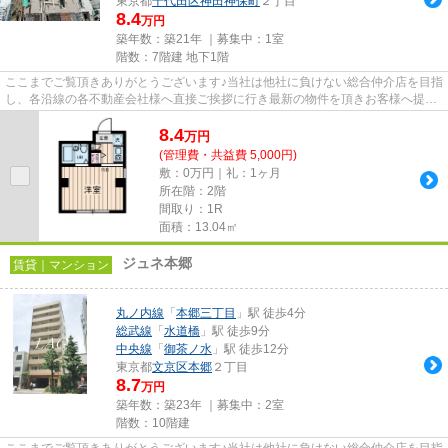
東京都
千代田区
神田神保町
２丁目
8.4
万円
築年数：築21年 ｜募集中：
1室
階数：7階建 地下1階
ここまでご覧頂きありがとうございます♪当社は他社に負けない総合仲介店を目指
し、各沿線の各不動産会社様へ直接ご挨拶に行き最新の物件を頂きお客様へ提供
しております！最新の情報は...
8.4
万
円
(管理費・共益費 5,000円)
敷：0万円｜礼：1ヶ月
所在階：2階
間取り：1R
面積：13.04㎡
ジュネ本郷
賃貸｜マンション
丸ノ内線
「
本郷三丁目
」駅 徒歩4分
総武線
「
水道橋
」駅 徒歩9分
中央線
「
御茶ノ水
」駅 徒歩12分
東京都
文京区
本郷
２丁目
8.7
万円
築年数：築23年 ｜募集中：
2室
階数：10階建
ここまでご覧頂きありがとうございます♪当社は他社に負けない総合仲介店を目指