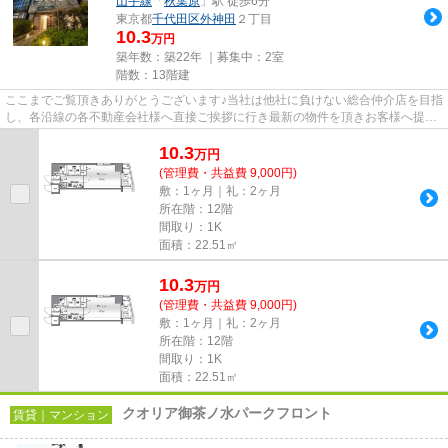
山手線
「
秋葉原
」駅 徒歩6分
東京都
千代田区
外神田
２丁目
10.3
万円
築年数：築22年 ｜募集中：
2室
階数：13階建
ここまでご覧頂きありがとうございます♪当社は他社に負けない総合仲介店を目指
し、各沿線の各不動産会社様へ直接ご挨拶に行き最新の物件を頂きお客様へ提供
しております！最新の情報は...
10.3
万
円
(管理費・共益費 9,000円)
敷：1ヶ月｜礼：2ヶ月
所在階：12階
間取り：1K
面積：22.51㎡
10.3
万
円
(管理費・共益費 9,000円)
敷：1ヶ月｜礼：2ヶ月
所在階：12階
間取り：1K
面積：22.51㎡
クオリア御茶ノ水パークフロント
賃貸｜マンション