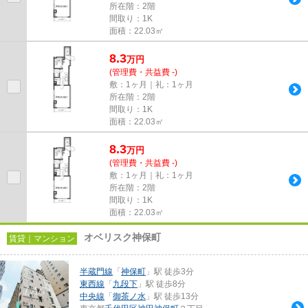
所在階：2階
間取り：1K
面積：22.03㎡
8.3
万
円
(管理費・共益費 -)
敷：1ヶ月｜礼：1ヶ月
所在階：2階
間取り：1K
面積：22.03㎡
8.3
万
円
(管理費・共益費 -)
敷：1ヶ月｜礼：1ヶ月
所在階：2階
間取り：1K
面積：22.03㎡
オベリスク神保町
賃貸｜マンション
半蔵門線
「
神保町
」駅 徒歩3分
東西線
「
九段下
」駅 徒歩8分
中央線
「
御茶ノ水
」駅 徒歩13分