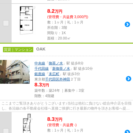
8.2
万
円
(管理費・共益費 3,000円)
敷：1ヶ月｜礼：1ヶ月
所在階：3階
間取り：1K
面積：20.00㎡
OAK
賃貸｜マンション
中央線
「
御茶ノ水
」駅 徒歩8分
千代田線
「
新御茶ノ水
」駅 徒歩10分
銀座線
「
末広町
」駅 徒歩3分
東京都
千代田区
外神田
２丁目
8.3
万円
築年数：築24年 ｜募集中：
3室
階数：4階建
ここまでご覧頂きありがとうございます♪当社は他社に負けない総合仲介店を目指
し、各沿線の各不動産会社様へ直接ご挨拶に行き最新の物件を頂きお客様へ提供
しております！最新の情報は...
8.3
万
円
(管理費・共益費 -)
敷：1ヶ月｜礼：1ヶ月