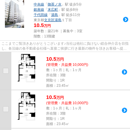
中央線
「
御茶ノ水
」駅 徒歩5分
銀座線
「
末広町
」駅 徒歩8分
千代田線
「
湯島
」駅 徒歩11分
東京都
文京区
湯島
１丁目
10.5
万円
築年数：築21年 ｜募集中：
3室
階数：13階建
ここまでご覧頂きありがとうございます♪当社は他社に負けない総合仲介店を目指
し、各沿線の各不動産会社様へ直接ご挨拶に行き最新の物件を頂きお客様へ提供
しております！最新の情報は...
10.5
万
円
(管理費・共益費 10,000円)
敷：1ヶ月｜礼：1ヶ月
所在階：3階
間取り：1R
面積：23.45㎡
10.5
万
円
(管理費・共益費 10,000円)
敷：1ヶ月｜礼：1ヶ月
所在階：3階
間取り：1R
面積：23.45㎡