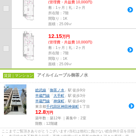
(管理費・共益費 10,000円)
敷：1ヶ月｜礼：2ヶ月
所在階：7階
間取り：1K
面積：25.09㎡
12.15
万
円
(管理費・共益費 10,000円)
敷：1ヶ月｜礼：2ヶ月
所在階：7階
間取り：1K
面積：25.09㎡
アイルイムーブル御茶ノ水
賃貸｜マンション
総武線
「
御茶ノ水
」駅 徒歩9分
半蔵門線
「
大手町
」駅 徒歩3分
半蔵門線
「
神保町
」駅 徒歩4分
東京都
千代田区
神田神保町
１丁目
12.8
万円
築年数：築12年 ｜募集中：
2室
階数：12階建
ここまでご覧頂きありがとうございます♪当社は他社に負けない総合仲介店を目指