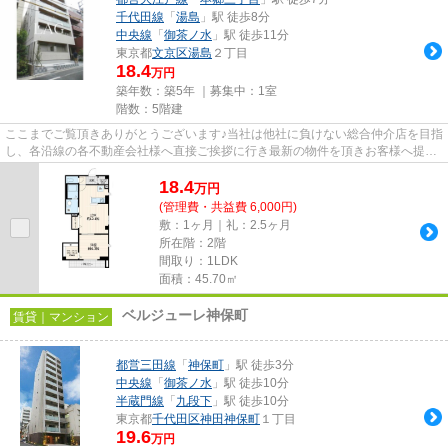
千代田線
「
湯島
」駅 徒歩8分
中央線
「
御茶ノ水
」駅 徒歩11分
東京都
文京区
湯島
２丁目
18.4
万円
築年数：築5年 ｜募集中：
1室
階数：5階建
ここまでご覧頂きありがとうございます♪当社は他社に負けない総合仲介店を目指
し、各沿線の各不動産会社様へ直接ご挨拶に行き最新の物件を頂きお客様へ提供
しております！最新の情報は...
18.4
万
円
(管理費・共益費 6,000円)
敷：1ヶ月｜礼：2.5ヶ月
所在階：2階
間取り：1LDK
面積：45.70㎡
ベルジューレ神保町
賃貸｜マンション
都営三田線
「
神保町
」駅 徒歩3分
中央線
「
御茶ノ水
」駅 徒歩10分
半蔵門線
「
九段下
」駅 徒歩10分
東京都
千代田区
神田神保町
１丁目
19.6
万円