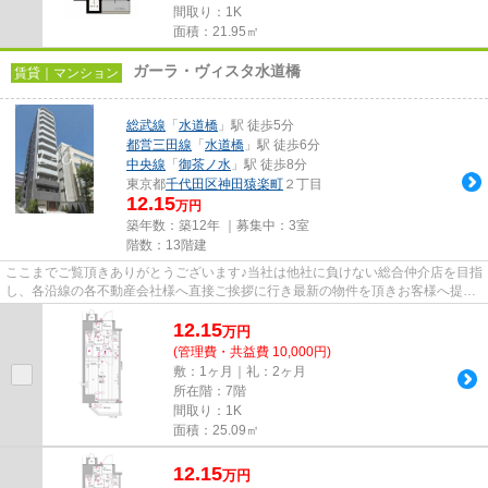
間取り：1K
面積：21.95㎡
ガーラ・ヴィスタ水道橋
賃貸｜マンション
総武線
「
水道橋
」駅 徒歩5分
都営三田線
「
水道橋
」駅 徒歩6分
中央線
「
御茶ノ水
」駅 徒歩8分
東京都
千代田区
神田猿楽町
２丁目
12.15
万円
築年数：築12年 ｜募集中：
3室
階数：13階建
ここまでご覧頂きありがとうございます♪当社は他社に負けない総合仲介店を目指
し、各沿線の各不動産会社様へ直接ご挨拶に行き最新の物件を頂きお客様へ提供
しております！最新の情報は...
12.15
万
円
(管理費・共益費 10,000円)
敷：1ヶ月｜礼：2ヶ月
所在階：7階
間取り：1K
面積：25.09㎡
12.15
万
円