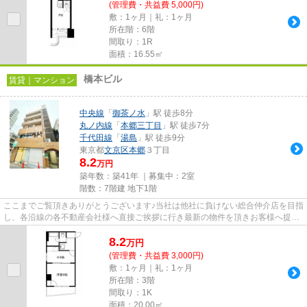
(管理費・共益費 5,000円)
敷：1ヶ月｜礼：1ヶ月
所在階：6階
間取り：1R
面積：16.55㎡
橋本ビル
賃貸｜マンション
中央線
「
御茶ノ水
」駅 徒歩8分
丸ノ内線
「
本郷三丁目
」駅 徒歩7分
千代田線
「
湯島
」駅 徒歩9分
東京都
文京区
本郷
３丁目
8.2
万円
築年数：築41年 ｜募集中：
2室
階数：7階建 地下1階
ここまでご覧頂きありがとうございます♪当社は他社に負けない総合仲介店を目指
し、各沿線の各不動産会社様へ直接ご挨拶に行き最新の物件を頂きお客様へ提供
しております！最新の情報は...
8.2
万
円
(管理費・共益費 3,000円)
敷：1ヶ月｜礼：1ヶ月
所在階：3階
間取り：1K
面積：20.00㎡