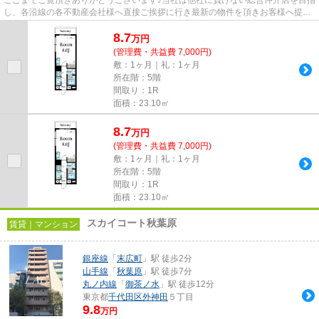
し、各沿線の各不動産会社様へ直接ご挨拶に行き最新の物件を頂きお客様へ提供
しております！最新の情報は...
8.7
万
円
(管理費・共益費 7,000円)
敷：1ヶ月｜礼：1ヶ月
所在階：5階
間取り：1R
面積：23.10㎡
8.7
万
円
(管理費・共益費 7,000円)
敷：1ヶ月｜礼：1ヶ月
所在階：5階
間取り：1R
面積：23.10㎡
スカイコート秋葉原
賃貸｜マンション
銀座線
「
末広町
」駅 徒歩2分
山手線
「
秋葉原
」駅 徒歩7分
丸ノ内線
「
御茶ノ水
」駅 徒歩12分
東京都
千代田区
外神田
５丁目
9.8
万円