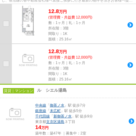
し、各沿線の各不動産会社様へ直接ご挨拶に行き最新の物件を頂きお客様へ提供
しております！最新の情報は...
12.8
万
円
(管理費・共益費 12,000円)
敷：1ヶ月｜礼：1ヶ月
所在階：3階
間取り：1K
面積：25.16㎡
12.8
万
円
(管理費・共益費 12,000円)
敷：1ヶ月｜礼：1ヶ月
所在階：3階
間取り：1K
面積：25.16㎡
ル シエル湯島
賃貸｜マンション
中央線
「
御茶ノ水
」駅 徒歩7分
銀座線
「
末広町
」駅 徒歩5分
千代田線
「
新御茶ノ水
」駅 徒歩9分
東京都
文京区
湯島
３丁目
14
万円
築年数：築47年 ｜募集中：
2室