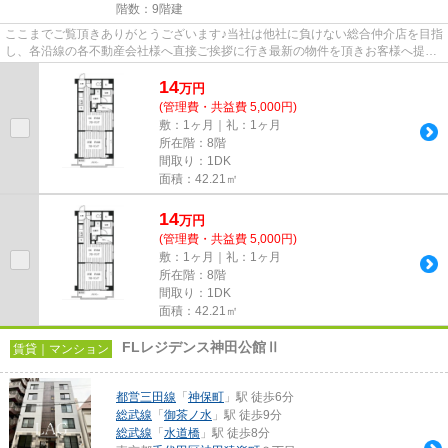
階数：9階建
ここまでご覧頂きありがとうございます♪当社は他社に負けない総合仲介店を目指
し、各沿線の各不動産会社様へ直接ご挨拶に行き最新の物件を頂きお客様へ提供
しております！最新の情報は...
14
万
円
(管理費・共益費 5,000円)
敷：1ヶ月｜礼：1ヶ月
所在階：8階
間取り：1DK
面積：42.21㎡
14
万
円
(管理費・共益費 5,000円)
敷：1ヶ月｜礼：1ヶ月
所在階：8階
間取り：1DK
面積：42.21㎡
FLレジデンス神田公館Ⅱ
賃貸｜マンション
都営三田線
「
神保町
」駅 徒歩6分
総武線
「
御茶ノ水
」駅 徒歩9分
総武線
「
水道橋
」駅 徒歩8分