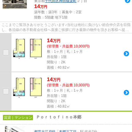
東京都
千代田区
神田猿楽町
２丁目
14
万円
築年数：築3年 ｜募集中：
2室
階数：5階建 地下1階
ここまでご覧頂きありがとうございます♪当社は他社に負けない総合仲介店を目指
し、各沿線の各不動産会社様へ直接ご挨拶に行き最新の物件を頂きお客様へ提供
しております！最新の情報は...
14
万
円
(管理費・共益費 10,000円)
敷：1ヶ月｜礼：1ヶ月
所在階：1階
間取り：2K
面積：40.82㎡
14
万
円
(管理費・共益費 10,000円)
敷：1ヶ月｜礼：1ヶ月
所在階：1階
間取り：2K
面積：40.82㎡
Ｐｏｒｔｏｆｉｎｏ本郷
賃貸｜マンション
都営大江戸線
「
本郷三丁目
」駅 徒歩7分