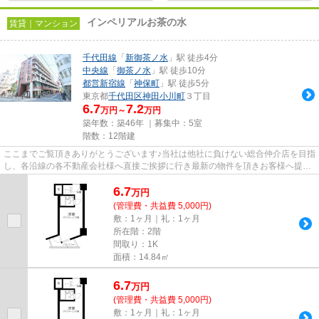
インペリアルお茶の水
賃貸｜マンション
千代田線
「
新御茶ノ水
」駅 徒歩4分
中央線
「
御茶ノ水
」駅 徒歩10分
都営新宿線
「
神保町
」駅 徒歩5分
東京都
千代田区
神田小川町
３丁目
6.7
7.2
万円～
万円
築年数：築46年 ｜募集中：
5室
階数：12階建
ここまでご覧頂きありがとうございます♪当社は他社に負けない総合仲介店を目指
し、各沿線の各不動産会社様へ直接ご挨拶に行き最新の物件を頂きお客様へ提供
しております！最新の情報は...
6.7
万
円
(管理費・共益費 5,000円)
敷：1ヶ月｜礼：1ヶ月
所在階：2階
間取り：1K
面積：14.84㎡
6.7
万
円
(管理費・共益費 5,000円)
敷：1ヶ月｜礼：1ヶ月