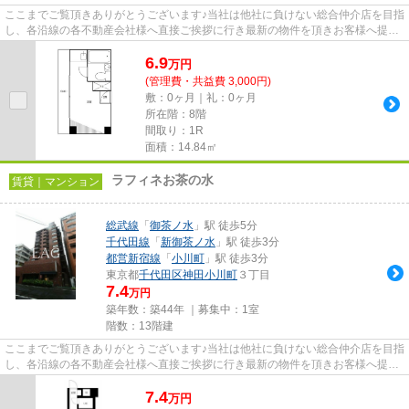
ここまでご覧頂きありがとうございます♪当社は他社に負けない総合仲介店を目指
し、各沿線の各不動産会社様へ直接ご挨拶に行き最新の物件を頂きお客様へ提供
しております！最新の情報は...
6.9
万
円
(管理費・共益費 3,000円)
敷：0ヶ月｜礼：0ヶ月
所在階：8階
間取り：1R
面積：14.84㎡
ラフィネお茶の水
賃貸｜マンション
総武線
「
御茶ノ水
」駅 徒歩5分
千代田線
「
新御茶ノ水
」駅 徒歩3分
都営新宿線
「
小川町
」駅 徒歩3分
東京都
千代田区
神田小川町
３丁目
7.4
万円
築年数：築44年 ｜募集中：
1室
階数：13階建
ここまでご覧頂きありがとうございます♪当社は他社に負けない総合仲介店を目指
し、各沿線の各不動産会社様へ直接ご挨拶に行き最新の物件を頂きお客様へ提供
しております！最新の情報は...
7.4
万
円