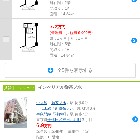
所在階：2階
間取り：1K
面積：14.84㎡
7.2
万
円
(管理費・共益費 6,000円)
敷：1ヶ月｜礼：1ヶ月
所在階：5階
間取り：1R
面積：14.84㎡
全5件を表示する
インペリアル御茶ノ水
賃貸｜マンション
中央線
「
御茶ノ水
」駅 徒歩9分
千代田線
「
新御茶ノ水
」駅 徒歩3分
半蔵門線
「
神保町
」駅 徒歩7分
東京都
千代田区
神田小川町
３丁目
6.9
万円
築年数：築46年 ｜募集中：
1室
階数：11階建