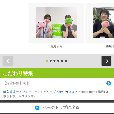
藤原 史奈
岩切 
前
こだわり特集
【賃貸特集】東京
新宿賃貸 ライフエージェントグループ
>
物件カタログ
>
robot home 梅島(ロ
ボットホームウメジマ)
ページトップに戻る