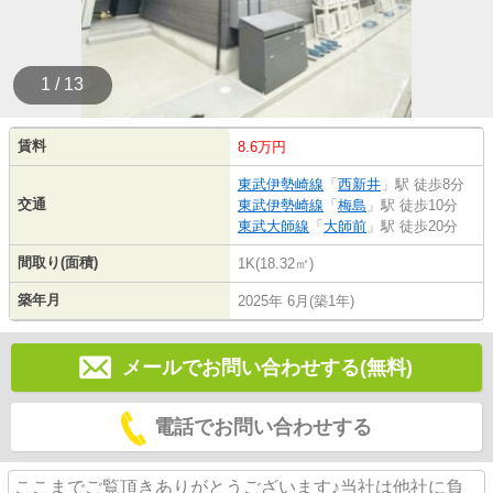
1 / 13
賃料
8.6万円
東武伊勢崎線
「
西新井
」駅 徒歩8分
交通
東武伊勢崎線
「
梅島
」駅 徒歩10分
東武大師線
「
大師前
」駅 徒歩20分
間取り(面積)
1K(18.32㎡)
築年月
2025年 6月(築1年)
メールでお問い合わせする(無料)
電話でお問い合わせする
ここまでご覧頂きありがとうございます♪当社は他社に負