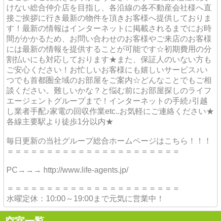
けない総合仲介店を目指し、各沿線の各不動産会社様へ直
接ご挨拶に行き最新の物件を頂きお客様へ提供しておりま
す！最新の情報はインターネットに掲載されるまでにお時
間がかかるため、お問い合わせのお客様やご来店のお客様
には最新の情報を提供することが可能です☆初期費用の分
割払いにも対応しております★また、保証人のいない方も
ご安心ください！お忙しいお客様にも嬉しいサービス♪い
つでも首都圏全域のお部屋をご案内☆どんなことでもご相
談ください。難しいかな？と悩む前にお部屋探しのライフ
エージェントグループまで！インターネットの手続♪引越
し業者手配♪家電の回収作業etc..お気軽にご連絡ください★
各線主要駅より徒歩1分以内★
毎日更新の当社グループ総合ホームページはこちら！！！
＝＝＝＝＝＝＝＝＝＝＝＝＝＝＝＝＝＝＝＝＝＝
PC→→→ http://www.life-agents.jp/
＝＝＝＝＝＝＝＝＝＝＝＝＝＝＝＝＝＝＝＝＝＝
水曜定休：10:00～19:00まで元気に営業中！