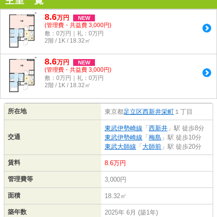
空室一覧
8.6
万
円
NEW
(管理費・共益費 3,000円)
敷：0万円｜礼：0万円
2階 / 1K / 18.32㎡
8.6
万
円
NEW
(管理費・共益費 3,000円)
敷：0万円｜礼：0万円
2階 / 1K / 18.32㎡
所在地
東京都
足立区
西新井栄町
１丁目
東武伊勢崎線
「
西新井
」駅 徒歩8分
交通
東武伊勢崎線
「
梅島
」駅 徒歩10分
東武大師線
「
大師前
」駅 徒歩20分
賃料
8.6万円
管理費等
3,000円
面積
18.32㎡
築年数
2025年 6月 (築1年)