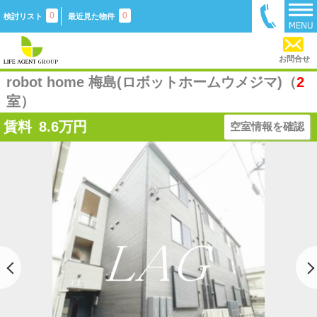
0
0
検討リスト
最近見た物件
お問合せ
robot home 梅島(ロボットホームウメジマ)（
2
室）
賃料
8.6
万円
空室情報を確認