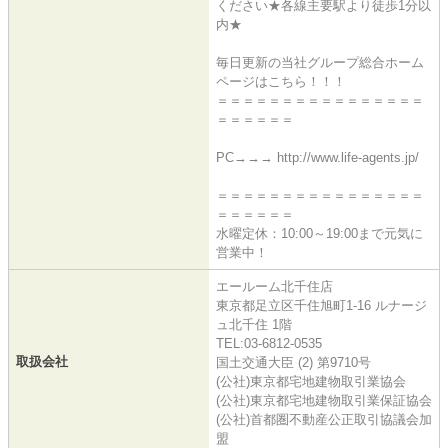
ください★各線主要駅より徒歩1分以
内★
毎日更新の当社グループ総合ホーム
ページはこちら！！！
＝＝＝＝＝＝＝＝＝＝＝＝＝＝＝＝
＝＝＝＝＝＝
PC→→→ http://www.life-agents.jp/
＝＝＝＝＝＝＝＝＝＝＝＝＝＝＝＝
＝＝＝＝＝＝
水曜定休：10:00～19:00まで元気に
営業中！
エールーム北千住店
東京都足立区千住旭町1-16 ルナージ
ュ北千住 1階
TEL:03-6812-0535
取扱会社
国土交通大臣 (2) 第9710号
(公社)東京都宅地建物取引業協会
(公社)東京都宅地建物取引業保証協会
(公社)首都圏不動産公正取引協議会加
盟