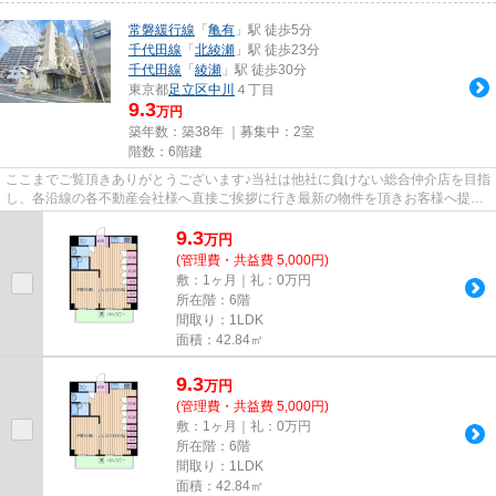
常磐緩行線
「
亀有
」駅 徒歩5分
千代田線
「
北綾瀬
」駅 徒歩23分
千代田線
「
綾瀬
」駅 徒歩30分
東京都
足立区
中川
４丁目
9.3
万円
築年数：築38年 ｜募集中：
2室
階数：6階建
ここまでご覧頂きありがとうございます♪当社は他社に負けない総合仲介店を目指
し、各沿線の各不動産会社様へ直接ご挨拶に行き最新の物件を頂きお客様へ提供
しております！最新の情報は...
9.3
万
円
(管理費・共益費 5,000円)
敷：1ヶ月｜礼：0万円
所在階：6階
間取り：1LDK
面積：42.84㎡
9.3
万
円
(管理費・共益費 5,000円)
敷：1ヶ月｜礼：0万円
所在階：6階
間取り：1LDK
面積：42.84㎡