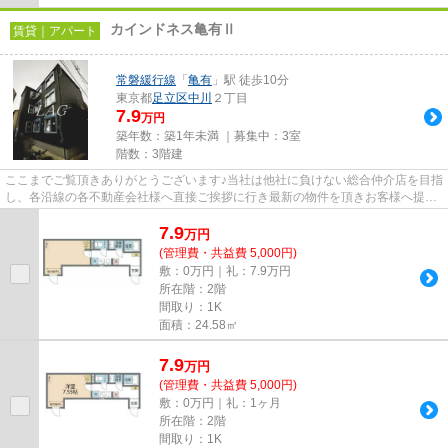
カインドネス亀有Ⅱ
賃貸｜アパート
常磐緩行線
「
亀有
」駅 徒歩10分
東京都
足立区
中川
２丁目
7.9
万円
築年数：築1年未満 ｜募集中：
3室
階数：3階建
ここまでご覧頂きありがとうございます♪当社は他社に負けない総合仲介店を目指
し、各沿線の各不動産会社様へ直接ご挨拶に行き最新の物件を頂きお客様へ提供
しております！最新の情報は...
7.9
万
円
(管理費・共益費 5,000円)
敷：0万円｜礼：7.9万円
所在階：2階
間取り：1K
面積：24.58㎡
7.9
万
円
(管理費・共益費 5,000円)
敷：0万円｜礼：1ヶ月
所在階：2階
間取り：1K