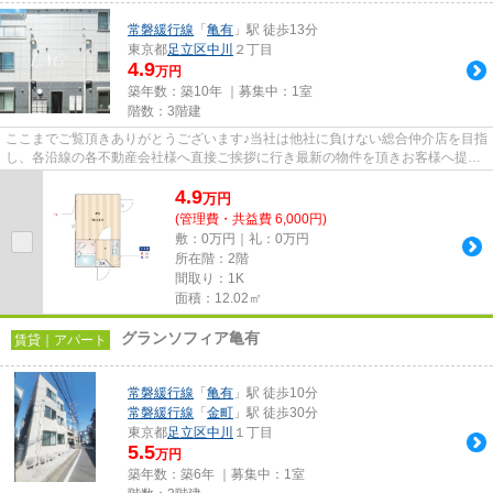
常磐緩行線
「
亀有
」駅 徒歩13分
東京都
足立区
中川
２丁目
4.9
万円
築年数：築10年 ｜募集中：
1室
階数：3階建
ここまでご覧頂きありがとうございます♪当社は他社に負けない総合仲介店を目指
し、各沿線の各不動産会社様へ直接ご挨拶に行き最新の物件を頂きお客様へ提供
しております！最新の情報は...
4.9
万
円
(管理費・共益費 6,000円)
敷：0万円｜礼：0万円
所在階：2階
間取り：1K
面積：12.02㎡
グランソフィア亀有
賃貸｜アパート
常磐緩行線
「
亀有
」駅 徒歩10分
常磐緩行線
「
金町
」駅 徒歩30分
東京都
足立区
中川
１丁目
5.5
万円
築年数：築6年 ｜募集中：
1室