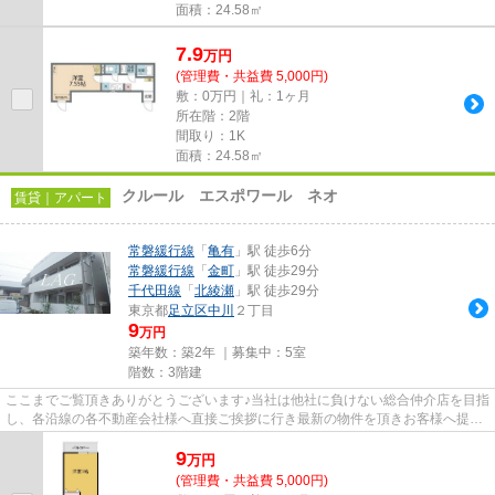
面積：24.58㎡
7.9
万
円
(管理費・共益費 5,000円)
敷：0万円｜礼：1ヶ月
所在階：2階
間取り：1K
面積：24.58㎡
クルール エスポワール ネオ
賃貸｜アパート
常磐緩行線
「
亀有
」駅 徒歩6分
常磐緩行線
「
金町
」駅 徒歩29分
千代田線
「
北綾瀬
」駅 徒歩29分
東京都
足立区
中川
２丁目
9
万円
築年数：築2年 ｜募集中：
5室
階数：3階建
ここまでご覧頂きありがとうございます♪当社は他社に負けない総合仲介店を目指
し、各沿線の各不動産会社様へ直接ご挨拶に行き最新の物件を頂きお客様へ提供
しております！最新の情報は...
9
万
円
(管理費・共益費 5,000円)