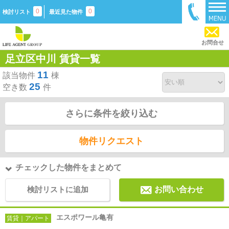
0
0
検討リスト
最近見た物件
お問合せ
足立区中川 賃貸一覧
11
該当物件
棟
25
空き数
件
さらに条件を絞り込む
物件リクエスト
チェックした物件をまとめて
検討リストに追加
お問い合わせ
エスポワール亀有
賃貸｜アパート