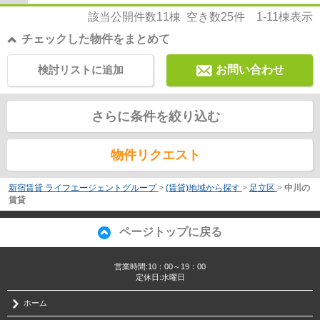
該当公開件数
11
棟 空き数
25
件
1-11
棟表示
チェックした物件をまとめて
検討リストに追加
お問い合わせ
さらに条件を絞り込む
物件リクエスト
新宿賃貸 ライフエージェントグループ
>
(賃貸)地域から探す
>
足立区
>
中川の
賃貸
ページトップに戻る
営業時間:10：00～19：00
定休日:水曜日
ホーム