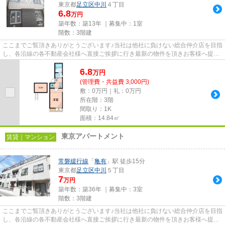
東京都
足立区
中川
４丁目
6.8
万円
築年数：築13年 ｜募集中：
1室
階数：3階建
ここまでご覧頂きありがとうございます♪当社は他社に負けない総合仲介店を目指
し、各沿線の各不動産会社様へ直接ご挨拶に行き最新の物件を頂きお客様へ提供
しております！最新の情報は...
6.8
万
円
(管理費・共益費 3,000円)
敷：0万円｜礼：0万円
所在階：3階
間取り：1K
面積：14.84㎡
東京アパートメント
賃貸｜マンション
常磐緩行線
「
亀有
」駅 徒歩15分
東京都
足立区
中川
５丁目
7
万円
築年数：築36年 ｜募集中：
3室
階数：3階建
ここまでご覧頂きありがとうございます♪当社は他社に負けない総合仲介店を目指
し、各沿線の各不動産会社様へ直接ご挨拶に行き最新の物件を頂きお客様へ提供