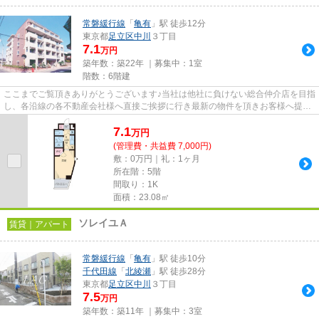
常磐緩行線
「
亀有
」駅 徒歩12分
東京都
足立区
中川
３丁目
7.1
万円
築年数：築22年 ｜募集中：
1室
階数：6階建
ここまでご覧頂きありがとうございます♪当社は他社に負けない総合仲介店を目指
し、各沿線の各不動産会社様へ直接ご挨拶に行き最新の物件を頂きお客様へ提供
しております！最新の情報は...
7.1
万
円
(管理費・共益費 7,000円)
敷：0万円｜礼：1ヶ月
所在階：5階
間取り：1K
面積：23.08㎡
ソレイユＡ
賃貸｜アパート
常磐緩行線
「
亀有
」駅 徒歩10分
千代田線
「
北綾瀬
」駅 徒歩28分
東京都
足立区
中川
３丁目
7.5
万円
築年数：築11年 ｜募集中：
3室