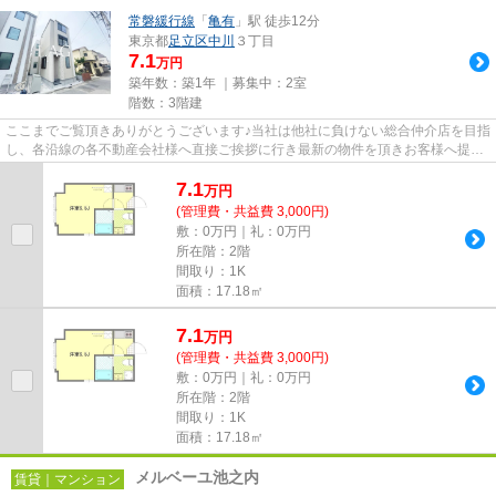
常磐緩行線
「
亀有
」駅 徒歩12分
東京都
足立区
中川
３丁目
7.1
万円
築年数：築1年 ｜募集中：
2室
階数：3階建
ここまでご覧頂きありがとうございます♪当社は他社に負けない総合仲介店を目指
し、各沿線の各不動産会社様へ直接ご挨拶に行き最新の物件を頂きお客様へ提供
しております！最新の情報は...
7.1
万
円
(管理費・共益費 3,000円)
敷：0万円｜礼：0万円
所在階：2階
間取り：1K
面積：17.18㎡
7.1
万
円
(管理費・共益費 3,000円)
敷：0万円｜礼：0万円
所在階：2階
間取り：1K
面積：17.18㎡
メルベーユ池之内
賃貸｜マンション