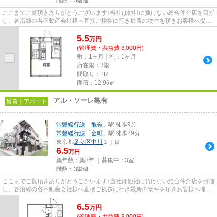
階数：3階建
ここまでご覧頂きありがとうございます♪当社は他社に負けない総合仲介店を目指
し、各沿線の各不動産会社様へ直接ご挨拶に行き最新の物件を頂きお客様へ提供
しております！最新の情報は...
5.5
万
円
(管理費・共益費 3,000円)
敷：1ヶ月｜礼：1ヶ月
所在階：3階
間取り：1R
面積：12.96㎡
アル・ソーレ亀有
賃貸｜アパート
常磐緩行線
「
亀有
」駅 徒歩9分
常磐緩行線
「
金町
」駅 徒歩29分
東京都
足立区
中川
１丁目
6.5
万円
築年数：築8年 ｜募集中：
3室
階数：3階建
ここまでご覧頂きありがとうございます♪当社は他社に負けない総合仲介店を目指
し、各沿線の各不動産会社様へ直接ご挨拶に行き最新の物件を頂きお客様へ提供
しております！最新の情報は...
6.5
万
円
(管理費・共益費 3,000円)