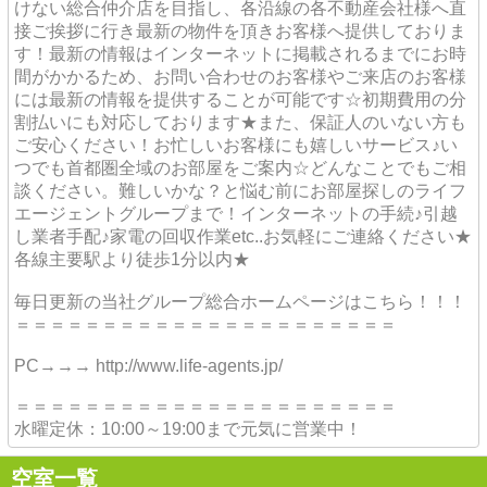
けない総合仲介店を目指し、各沿線の各不動産会社様へ直
接ご挨拶に行き最新の物件を頂きお客様へ提供しておりま
す！最新の情報はインターネットに掲載されるまでにお時
間がかかるため、お問い合わせのお客様やご来店のお客様
には最新の情報を提供することが可能です☆初期費用の分
割払いにも対応しております★また、保証人のいない方も
ご安心ください！お忙しいお客様にも嬉しいサービス♪い
つでも首都圏全域のお部屋をご案内☆どんなことでもご相
談ください。難しいかな？と悩む前にお部屋探しのライフ
エージェントグループまで！インターネットの手続♪引越
し業者手配♪家電の回収作業etc..お気軽にご連絡ください★
各線主要駅より徒歩1分以内★
毎日更新の当社グループ総合ホームページはこちら！！！
＝＝＝＝＝＝＝＝＝＝＝＝＝＝＝＝＝＝＝＝＝＝
PC→→→ http://www.life-agents.jp/
＝＝＝＝＝＝＝＝＝＝＝＝＝＝＝＝＝＝＝＝＝＝
水曜定休：10:00～19:00まで元気に営業中！
空室一覧