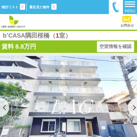
0
0
検討リスト
最近見た物件
お問合せ
b’CASA隅田桜橋（
1
室）
賃料
8.8万円
空室情報を確認