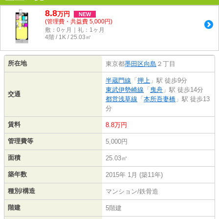
8.8
万
円
NEW
(管理費・共益費 5,000円)
敷：0ヶ月｜礼：1ヶ月
4階 / 1K / 25.03㎡
所在地
東京都
墨田区
向島
２丁目
半蔵門線
「
押上
」駅 徒歩9分
東武伊勢崎線
「
曳舟
」駅 徒歩14分
交通
都営浅草線
「
本所吾妻橋
」駅 徒歩13
分
賃料
8.8万円
管理費等
5,000円
面積
25.03㎡
築年数
2015年 1月 (築11年)
種別/構造
マンション/鉄骨造
階建
5階建