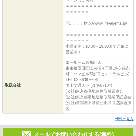
ページはこちら！！！
＝＝＝＝＝＝＝＝＝＝＝＝＝＝＝＝
＝＝＝＝＝＝
PC→→→ http://www.life-agents.jp/
＝＝＝＝＝＝＝＝＝＝＝＝＝＝＝＝
＝＝＝＝＝＝
水曜定休：10:00～19:00まで元気に
営業中！
エールーム錦糸町店
東京都墨田区江東橋４丁目19-3 錦糸
町ミハマビル7階(旧セントラルビル)
TEL:03-5638-6606
取扱会社
国土交通大臣 (2) 第9710号
(公社)東京都宅地建物取引業協会
(公社)東京都宅地建物取引業保証協会
(公社)首都圏不動産公正取引協議会加
盟
情報の見方
メールでお問い合わせする(無料)