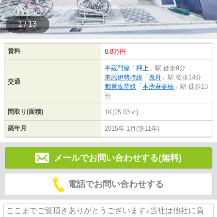
1 / 13
賃料
8.8万円
半蔵門線
「
押上
」駅 徒歩9分
東武伊勢崎線
「
曳舟
」駅 徒歩14分
交通
都営浅草線
「
本所吾妻橋
」駅 徒歩13
分
間取り(面積)
1K(25.03㎡)
築年月
2015年 1月(築11年)
メールでお問い合わせする(無料)
電話でお問い合わせする
ここまでご覧頂きありがとうございます♪当社は他社に負