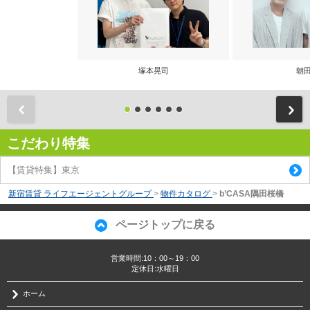
塚本晃司
朝田
前
こだわり特集
【賃貸特集】東京
新宿賃貸 ライフエージェントグループ
>
物件カタログ
>
b’CASA隅田桜橋
ページトップに戻る
営業時間:10：00～19：00
定休日:水曜日
ホーム