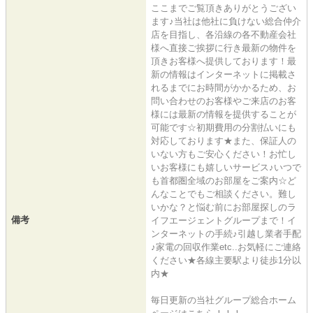
ここまでご覧頂きありがとうござい
ます♪当社は他社に負けない総合仲介
店を目指し、各沿線の各不動産会社
様へ直接ご挨拶に行き最新の物件を
頂きお客様へ提供しております！最
新の情報はインターネットに掲載さ
れるまでにお時間がかかるため、お
問い合わせのお客様やご来店のお客
様には最新の情報を提供することが
可能です☆初期費用の分割払いにも
対応しております★また、保証人の
いない方もご安心ください！お忙し
いお客様にも嬉しいサービス♪いつで
も首都圏全域のお部屋をご案内☆ど
んなことでもご相談ください。難し
いかな？と悩む前にお部屋探しのラ
備考
イフエージェントグループまで！イ
ンターネットの手続♪引越し業者手配
♪家電の回収作業etc..お気軽にご連絡
ください★各線主要駅より徒歩1分以
内★
毎日更新の当社グループ総合ホーム