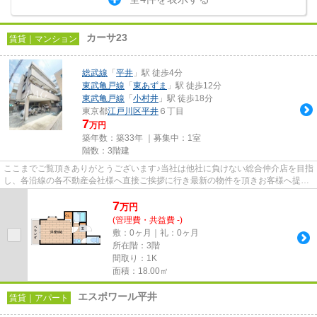
カーサ23
賃貸｜マンション
総武線
「
平井
」駅 徒歩4分
東武亀戸線
「
東あずま
」駅 徒歩12分
東武亀戸線
「
小村井
」駅 徒歩18分
東京都
江戸川区
平井
６丁目
7
万円
築年数：築33年 ｜募集中：
1室
階数：3階建
ここまでご覧頂きありがとうございます♪当社は他社に負けない総合仲介店を目指
し、各沿線の各不動産会社様へ直接ご挨拶に行き最新の物件を頂きお客様へ提供
しております！最新の情報は...
7
万
円
(管理費・共益費 -)
敷：0ヶ月｜礼：0ヶ月
所在階：3階
間取り：1K
面積：18.00㎡
エスポワール平井
賃貸｜アパート