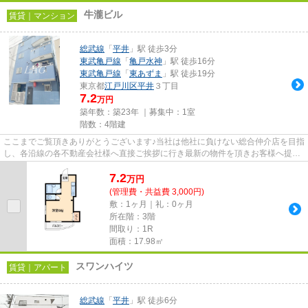
牛瀧ビル
賃貸｜マンション
総武線
「
平井
」駅 徒歩3分
東武亀戸線
「
亀戸水神
」駅 徒歩16分
東武亀戸線
「
東あずま
」駅 徒歩19分
東京都
江戸川区
平井
３丁目
7.2
万円
築年数：築23年 ｜募集中：
1室
階数：4階建
ここまでご覧頂きありがとうございます♪当社は他社に負けない総合仲介店を目指
し、各沿線の各不動産会社様へ直接ご挨拶に行き最新の物件を頂きお客様へ提供
しております！最新の情報は...
7.2
万
円
(管理費・共益費 3,000円)
敷：1ヶ月｜礼：0ヶ月
所在階：3階
間取り：1R
面積：17.98㎡
スワンハイツ
賃貸｜アパート
総武線
「
平井
」駅 徒歩6分