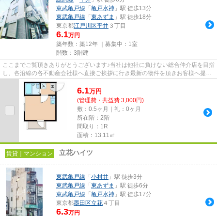
東武亀戸線
「
亀戸水神
」駅 徒歩13分
東武亀戸線
「
東あずま
」駅 徒歩18分
東京都
江戸川区
平井
３丁目
6.1
万円
築年数：築12年 ｜募集中：
1室
階数：3階建
ここまでご覧頂きありがとうございます♪当社は他社に負けない総合仲介店を目指
し、各沿線の各不動産会社様へ直接ご挨拶に行き最新の物件を頂きお客様へ提供
しております！最新の情報は...
6.1
万
円
(管理費・共益費 3,000円)
敷：0.5ヶ月｜礼：0ヶ月
所在階：2階
間取り：1R
面積：13.11㎡
立花ハイツ
賃貸｜マンション
東武亀戸線
「
小村井
」駅 徒歩3分
東武亀戸線
「
東あずま
」駅 徒歩6分
東武亀戸線
「
亀戸水神
」駅 徒歩17分
東京都
墨田区
立花
４丁目
6.3
万円