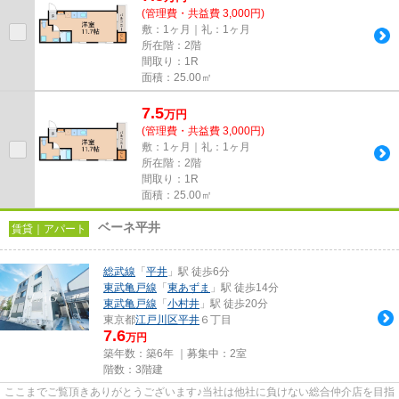
(管理費・共益費 3,000円)
敷：1ヶ月｜礼：1ヶ月
所在階：2階
間取り：1R
面積：25.00㎡
7.5
万
円
(管理費・共益費 3,000円)
敷：1ヶ月｜礼：1ヶ月
所在階：2階
間取り：1R
面積：25.00㎡
ベーネ平井
賃貸｜アパート
総武線
「
平井
」駅 徒歩6分
東武亀戸線
「
東あずま
」駅 徒歩14分
東武亀戸線
「
小村井
」駅 徒歩20分
東京都
江戸川区
平井
６丁目
7.6
万円
築年数：築6年 ｜募集中：
2室
階数：3階建
ここまでご覧頂きありがとうございます♪当社は他社に負けない総合仲介店を目指