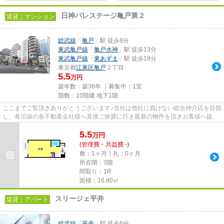
日神パレステージ亀戸第２
賃貸｜マンション
総武線
「
亀戸
」駅 徒歩8分
東武亀戸線
「
亀戸水神
」駅 徒歩13分
東武亀戸線
「
東あずま
」駅 徒歩18分
東京都
江東区
亀戸
２丁目
5.5
万円
築年数：築36年 ｜募集中：
1室
階数：10階建 地下1階
ここまでご覧頂きありがとうございます♪当社は他社に負けない総合仲介店を目指
し、各沿線の各不動産会社様へ直接ご挨拶に行き最新の物件を頂きお客様へ提供
しております！最新の情報は...
5.5
万
円
(管理費・共益費 -)
敷：1ヶ月｜礼：0ヶ月
所在階：3階
間取り：1R
面積：16.80㎡
スリージェ平井
賃貸｜アパート
総武線
「
平井
」駅 徒歩6分