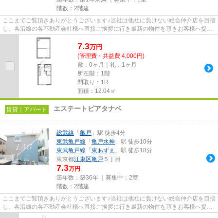
階数：2階建
ここまでご覧頂きありがとうございます♪当社は他社に負けない総合仲介店を目指
し、各沿線の各不動産会社様へ直接ご挨拶に行き最新の物件を頂きお客様へ提供
しております！最新の情報は...
7.3
万
円
(管理費・共益費 4,000円)
敷：0ヶ月｜礼：1ヶ月
所在階：1階
間取り：1R
面積：12.04㎡
エステートピアタナベ
賃貸｜アパート
総武線
「
亀戸
」駅 徒歩4分
東武亀戸線
「
亀戸水神
」駅 徒歩10分
東武亀戸線
「
東あずま
」駅 徒歩18分
東京都
江東区
亀戸
５丁目
7.3
万円
築年数：築36年 ｜募集中：
2室
階数：2階建
ここまでご覧頂きありがとうございます♪当社は他社に負けない総合仲介店を目指
し、各沿線の各不動産会社様へ直接ご挨拶に行き最新の物件を頂きお客様へ提供
しております！最新の情報は...