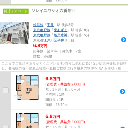
面積：29.00㎡
ソレイユワシオ六番館Ⅱ
賃貸｜アパート
総武線
「
平井
」駅 徒歩3分
東武亀戸線
「
東あずま
」駅 徒歩18分
東武亀戸線
「
亀戸水神
」駅 徒歩15分
東京都
江戸川区
平井
３丁目
6.8
万円
築年数：築16年 ｜募集中：
2室
階数：2階建
ここまでご覧頂きありがとうございます♪当社は他社に負けない総合仲介店を目指
し、各沿線の各不動産会社様へ直接ご挨拶に行き最新の物件を頂きお客様へ提供
しております！最新の情報は...
6.8
万
円
(管理費・共益費 2,000円)
敷：1ヶ月｜礼：0ヶ月
所在階：1階
間取り：1R
面積：16.79㎡
6.8
万
円
(管理費・共益費 2,000円)
敷：1ヶ月｜礼：0ヶ月