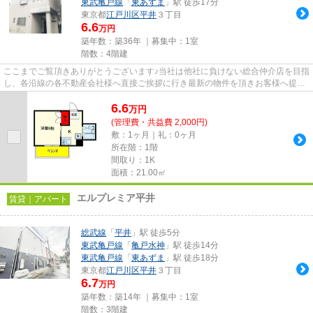
東武亀戸線
「
東あずま
」駅 徒歩17分
東京都
江戸川区
平井
３丁目
6.6
万円
築年数：築36年 ｜募集中：
1室
階数：4階建
ここまでご覧頂きありがとうございます♪当社は他社に負けない総合仲介店を目指
し、各沿線の各不動産会社様へ直接ご挨拶に行き最新の物件を頂きお客様へ提供
しております！最新の情報は...
6.6
万
円
(管理費・共益費 2,000円)
敷：1ヶ月｜礼：0ヶ月
所在階：1階
間取り：1K
面積：21.00㎡
エルプレミア平井
賃貸｜アパート
総武線
「
平井
」駅 徒歩5分
東武亀戸線
「
亀戸水神
」駅 徒歩14分
東武亀戸線
「
東あずま
」駅 徒歩18分
東京都
江戸川区
平井
３丁目
6.7
万円
築年数：築14年 ｜募集中：
1室
階数：3階建