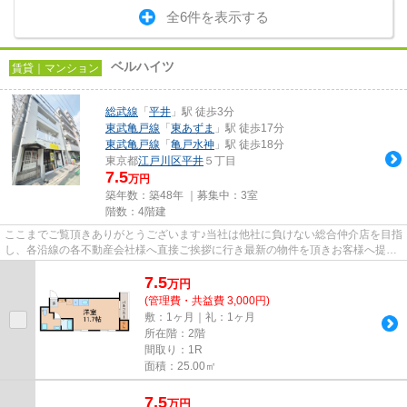
全6件を表示する
ベルハイツ
賃貸｜マンション
総武線
「
平井
」駅 徒歩3分
東武亀戸線
「
東あずま
」駅 徒歩17分
東武亀戸線
「
亀戸水神
」駅 徒歩18分
東京都
江戸川区
平井
５丁目
7.5
万円
築年数：築48年 ｜募集中：
3室
階数：4階建
ここまでご覧頂きありがとうございます♪当社は他社に負けない総合仲介店を目指
し、各沿線の各不動産会社様へ直接ご挨拶に行き最新の物件を頂きお客様へ提供
しております！最新の情報は...
7.5
万
円
(管理費・共益費 3,000円)
敷：1ヶ月｜礼：1ヶ月
所在階：2階
間取り：1R
面積：25.00㎡
7.5
万
円