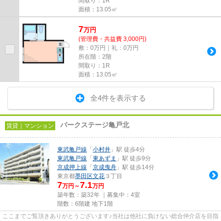
間取り：1R
面積：13.05㎡
7
万
円
(管理費・共益費 3,000円)
敷：0万円｜礼：0万円
所在階：2階
間取り：1R
面積：13.05㎡
全4件を表示する
パークステージ亀戸北
賃貸｜マンション
東武亀戸線
「
小村井
」駅 徒歩4分
東武亀戸線
「
東あずま
」駅 徒歩9分
京成押上線
「
京成曳舟
」駅 徒歩14分
東京都
墨田区
文花
３丁目
7
7.1
万円～
万円
築年数：築32年 ｜募集中：
4室
階数：6階建 地下1階
ここまでご覧頂きありがとうございます♪当社は他社に負けない総合仲介店を目指