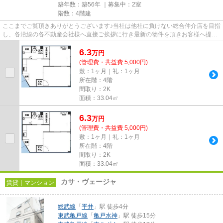
築年数：築56年 ｜募集中：
2室
階数：4階建
ここまでご覧頂きありがとうございます♪当社は他社に負けない総合仲介店を目指
し、各沿線の各不動産会社様へ直接ご挨拶に行き最新の物件を頂きお客様へ提供
しております！最新の情報は...
6.3
万
円
(管理費・共益費 5,000円)
敷：1ヶ月｜礼：1ヶ月
所在階：4階
間取り：2K
面積：33.04㎡
6.3
万
円
(管理費・共益費 5,000円)
敷：1ヶ月｜礼：1ヶ月
所在階：4階
間取り：2K
面積：33.04㎡
カサ・ヴェージャ
賃貸｜マンション
総武線
「
平井
」駅 徒歩4分
東武亀戸線
「
亀戸水神
」駅 徒歩15分