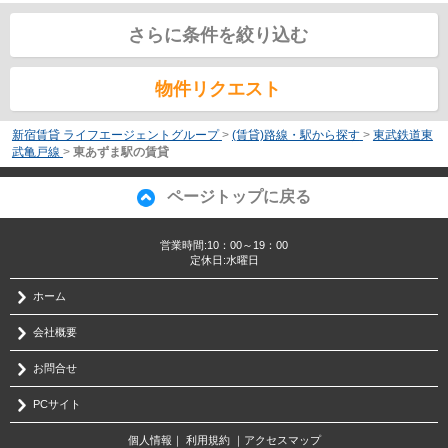
さらに条件を絞り込む
物件リクエスト
新宿賃貸 ライフエージェントグループ
>
(賃貸)路線・駅から探す
>
東武鉄道東
武亀戸線
>
東あずま駅の賃貸
ページトップに戻る
営業時間:10：00～19：00
定休日:水曜日
ホーム
会社概要
お問合せ
PCサイト
個人情報
｜
利用規約
｜
アクセスマップ