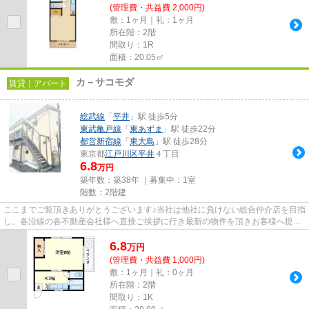
(管理費・共益費 2,000円)
敷：1ヶ月｜礼：1ヶ月
所在階：2階
間取り：1R
面積：20.05㎡
カ－サコモダ
賃貸｜アパート
総武線
「
平井
」駅 徒歩5分
東武亀戸線
「
東あずま
」駅 徒歩22分
都営新宿線
「
東大島
」駅 徒歩28分
東京都
江戸川区
平井
４丁目
6.8
万円
築年数：築38年 ｜募集中：
1室
階数：2階建
ここまでご覧頂きありがとうございます♪当社は他社に負けない総合仲介店を目指
し、各沿線の各不動産会社様へ直接ご挨拶に行き最新の物件を頂きお客様へ提供
しております！最新の情報は...
6.8
万
円
(管理費・共益費 1,000円)
敷：1ヶ月｜礼：0ヶ月
所在階：2階
間取り：1K