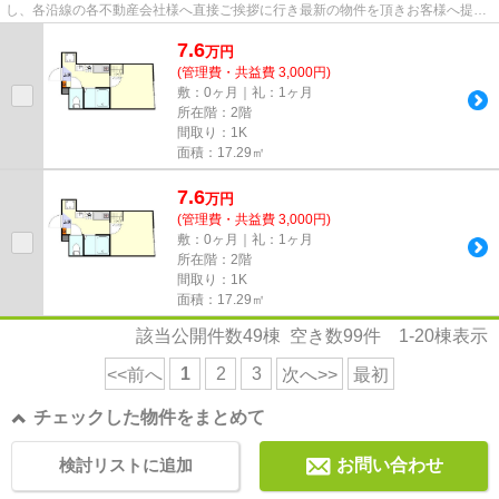
し、各沿線の各不動産会社様へ直接ご挨拶に行き最新の物件を頂きお客様へ提供
しております！最新の情報は...
7.6
万
円
(管理費・共益費 3,000円)
敷：0ヶ月｜礼：1ヶ月
所在階：2階
間取り：1K
面積：17.29㎡
7.6
万
円
(管理費・共益費 3,000円)
敷：0ヶ月｜礼：1ヶ月
所在階：2階
間取り：1K
面積：17.29㎡
該当公開件数
49
棟 空き数
99
件
1-20
棟表示
1
2
3
<<前へ
次へ>>
最初
チェックした物件をまとめて
検討リストに追加
お問い合わせ