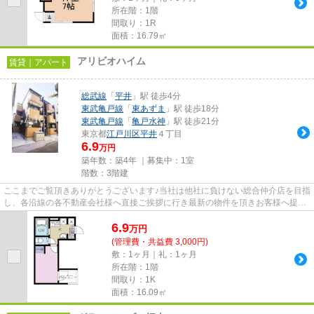
所在階：1階
間取り：1R
面積：16.79㎡
アリビオハイム
賃貸｜アパート
総武線
「
平井
」駅 徒歩4分
東武亀戸線
「
東あずま
」駅 徒歩18分
東武亀戸線
「
亀戸水神
」駅 徒歩21分
東京都
江戸川区
平井
４丁目
6.9
万円
築年数：築4年 ｜募集中：
1室
階数：3階建
ここまでご覧頂きありがとうございます♪当社は他社に負けない総合仲介店を目指
し、各沿線の各不動産会社様へ直接ご挨拶に行き最新の物件を頂きお客様へ提供
しております！最新の情報は...
6.9
万
円
(管理費・共益費 3,000円)
敷：1ヶ月｜礼：1ヶ月
所在階：1階
間取り：1K
面積：16.09㎡