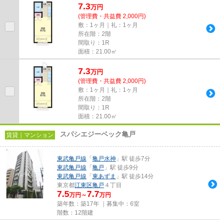
7.3
万
円
(管理費・共益費 2,000円)
敷：1ヶ月｜礼：1ヶ月
所在階：2階
間取り：1R
面積：21.00㎡
7.3
万
円
(管理費・共益費 2,000円)
敷：1ヶ月｜礼：1ヶ月
所在階：2階
間取り：1R
面積：21.00㎡
スパシエジーベック亀戸
賃貸｜マンション
東武亀戸線
「
亀戸水神
」駅 徒歩7分
東武亀戸線
「
亀戸
」駅 徒歩9分
東武亀戸線
「
東あずま
」駅 徒歩14分
東京都
江東区
亀戸
４丁目
7.5
7.7
万円～
万円
築年数：築17年 ｜募集中：
6室
階数：12階建