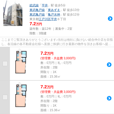
総武線
「
平井
」駅 徒歩5分
東武亀戸線
「
東あずま
」駅 徒歩13分
東武亀戸線
「
亀戸水神
」駅 徒歩12分
東京都
江戸川区
平井
６丁目
7.2
万円
築年数：築12年 ｜募集中：
2室
階数：3階建
ここまでご覧頂きありがとうございます♪当社は他社に負けない総合仲介店を目指
し、各沿線の各不動産会社様へ直接ご挨拶に行き最新の物件を頂きお客様へ提供
しております！最新の情報は...
7.2
万
円
(管理費・共益費 3,000円)
敷：0万円｜礼：0万円
所在階：2階
間取り：1K
面積：15.36㎡
7.2
万
円
(管理費・共益費 3,000円)
敷：0万円｜礼：0万円
所在階：2階
間取り：1K
面積：15.36㎡