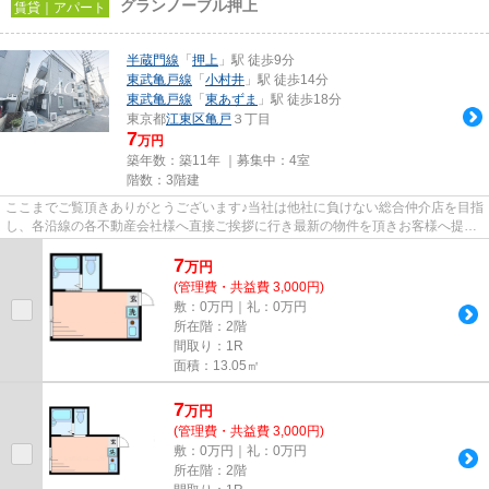
グランノーブル押上
賃貸｜アパート
半蔵門線
「
押上
」駅 徒歩9分
東武亀戸線
「
小村井
」駅 徒歩14分
東武亀戸線
「
東あずま
」駅 徒歩18分
東京都
江東区
亀戸
３丁目
7
万円
築年数：築11年 ｜募集中：
4室
階数：3階建
ここまでご覧頂きありがとうございます♪当社は他社に負けない総合仲介店を目指
し、各沿線の各不動産会社様へ直接ご挨拶に行き最新の物件を頂きお客様へ提供
しております！最新の情報は...
7
万
円
(管理費・共益費 3,000円)
敷：0万円｜礼：0万円
所在階：2階
間取り：1R
面積：13.05㎡
7
万
円
(管理費・共益費 3,000円)
敷：0万円｜礼：0万円
所在階：2階