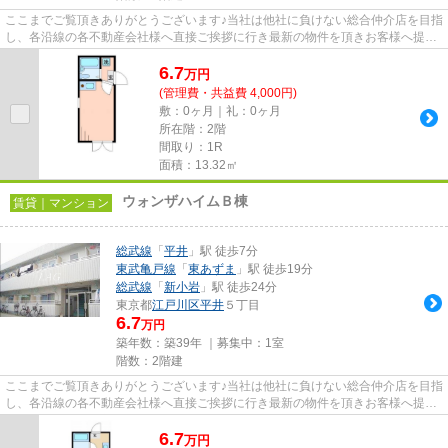
ここまでご覧頂きありがとうございます♪当社は他社に負けない総合仲介店を目指
し、各沿線の各不動産会社様へ直接ご挨拶に行き最新の物件を頂きお客様へ提供
しております！最新の情報は...
6.7
万
円
(管理費・共益費 4,000円)
敷：0ヶ月｜礼：0ヶ月
所在階：2階
間取り：1R
面積：13.32㎡
ウォンザハイムＢ棟
賃貸｜マンション
総武線
「
平井
」駅 徒歩7分
東武亀戸線
「
東あずま
」駅 徒歩19分
総武線
「
新小岩
」駅 徒歩24分
東京都
江戸川区
平井
５丁目
6.7
万円
築年数：築39年 ｜募集中：
1室
階数：2階建
ここまでご覧頂きありがとうございます♪当社は他社に負けない総合仲介店を目指
し、各沿線の各不動産会社様へ直接ご挨拶に行き最新の物件を頂きお客様へ提供
しております！最新の情報は...
6.7
万
円