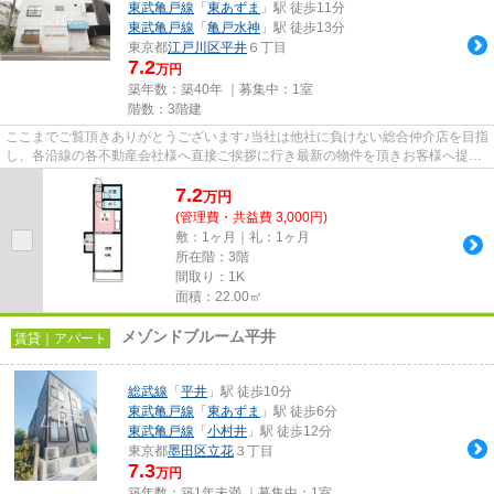
東武亀戸線
「
東あずま
」駅 徒歩11分
東武亀戸線
「
亀戸水神
」駅 徒歩13分
東京都
江戸川区
平井
６丁目
7.2
万円
築年数：築40年 ｜募集中：
1室
階数：3階建
ここまでご覧頂きありがとうございます♪当社は他社に負けない総合仲介店を目指
し、各沿線の各不動産会社様へ直接ご挨拶に行き最新の物件を頂きお客様へ提供
しております！最新の情報は...
7.2
万
円
(管理費・共益費 3,000円)
敷：1ヶ月｜礼：1ヶ月
所在階：3階
間取り：1K
面積：22.00㎡
メゾンドブルーム平井
賃貸｜アパート
総武線
「
平井
」駅 徒歩10分
東武亀戸線
「
東あずま
」駅 徒歩6分
東武亀戸線
「
小村井
」駅 徒歩12分
東京都
墨田区
立花
３丁目
7.3
万円
築年数：築1年未満 ｜募集中：
1室