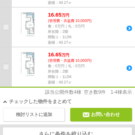
面積：40.27㎡
16.65
万
円
(管理費・共益費 10,000円)
敷：0万円｜礼：0万円
所在階：2階
間取り：1LDK
面積：40.27㎡
16.65
万
円
(管理費・共益費 10,000円)
敷：0万円｜礼：0万円
所在階：2階
間取り：1LDK
面積：40.27㎡
該当公開件数
4
棟 空き数
9
件
1-4
棟表示
チェックした物件をまとめて
検討リストに追加
お問い合わせ
さらに条件を絞り込む