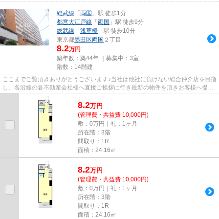
総武線
「
両国
」駅 徒歩1分
都営大江戸線
「
両国
」駅 徒歩9分
総武線
「
浅草橋
」駅 徒歩10分
東京都
墨田区
両国
２丁目
8.2
万円
築年数：築44年 ｜募集中：
3室
階数：14階建
ここまでご覧頂きありがとうございます♪当社は他社に負けない総合仲介店を目指
し、各沿線の各不動産会社様へ直接ご挨拶に行き最新の物件を頂きお客様へ提供
しております！最新の情報は...
8.2
万
円
(管理費・共益費 10,000円)
敷：0万円｜礼：1ヶ月
所在階：3階
間取り：1R
面積：24.16㎡
8.2
万
円
(管理費・共益費 10,000円)
敷：0万円｜礼：1ヶ月
所在階：3階
間取り：1R
面積：24.16㎡