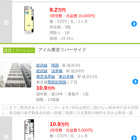
8.2
万
円
(管理費・共益費 10,000円)
敷：0万円｜礼：1ヶ月
所在階：3階
間取り：1R
面積：24.16㎡
アイル東京リバーサイド
賃貸｜マンション
総武線
「
両国
」駅 徒歩3分
総武線
「
浅草橋
」駅 徒歩9分
都営浅草線
「
東日本橋
」駅 徒歩11分
東京都
墨田区
両国
１丁目
10.9
万円
築年数：築14年 ｜募集中：
1室
階数：12階建
ここまでご覧頂きありがとうございます♪当社は他社に負けない総合仲介店を目指
し、各沿線の各不動産会社様へ直接ご挨拶に行き最新の物件を頂きお客様へ提供
しております！最新の情報は...
10.9
万
円
(管理費・共益費 5,000円)
敷：0万円｜礼：1ヶ月