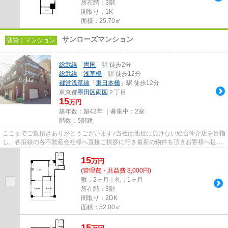
所在階：3階
間取り：1K
面積：25.70㎡
サンローズマンション
賃貸｜マンション
総武線
「
両国
」駅 徒歩2分
総武線
「
浅草橋
」駅 徒歩12分
都営浅草線
「
東日本橋
」駅 徒歩12分
東京都
墨田区
両国
２丁目
15
万円
築年数：築42年 ｜募集中：
2室
階数：5階建
ここまでご覧頂きありがとうございます♪当社は他社に負けない総合仲介店を目指
し、各沿線の各不動産会社様へ直接ご挨拶に行き最新の物件を頂きお客様へ提供
しております！最新の情報は...
15
万
円
(管理費・共益費 8,000円)
敷：2ヶ月｜礼：1ヶ月
所在階：3階
間取り：2DK
面積：52.00㎡
15