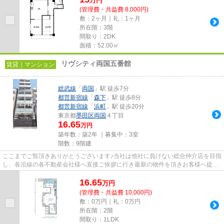
万
円
(管理費・共益費 8,000円)
敷：2ヶ月｜礼：1ヶ月
所在階：3階
間取り：2DK
面積：52.00㎡
リヴシティ両国五番館
賃貸｜マンション
総武線
「
両国
」駅 徒歩7分
都営新宿線
「
森下
」駅 徒歩8分
都営新宿線
「
浜町
」駅 徒歩20分
東京都
墨田区
両国
４丁目
16.65
万円
築年数：築2年 ｜募集中：
3室
階数：9階建
ここまでご覧頂きありがとうございます♪当社は他社に負けない総合仲介店を目指
し、各沿線の各不動産会社様へ直接ご挨拶に行き最新の物件を頂きお客様へ提供
しております！最新の情報は...
16.65
万
円
(管理費・共益費 10,000円)
敷：0万円｜礼：0万円
所在階：2階
間取り：1LDK