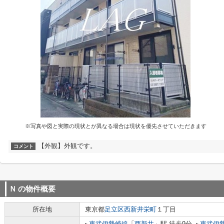
※写真や図と実際の現状とが異なる場合は現状を優先させていただきます
【外観】外観です。
コメント
Ｎ
の物件概要
所在地
東京都
足立区
西新井栄町
１丁目
東武伊勢崎線
「
西新井
」駅 徒歩9分
東武伊