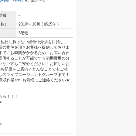
益費
-
年数）
2010年 10月 ( 築15年 )
3階建
は他社に負けない総合仲介店を目指し、
新の物件を頂きお客様へ提供しておりま
までにお時間がかかるため、お問い合わ
提供することが可能です☆初期費用の分
いない方もご安心ください！お忙しいお
のお部屋をご案内☆どんなことでもご相
しのライフエージェントグループまで！
収作業etc..お気軽にご連絡ください★
ちら！！！
＝
＝