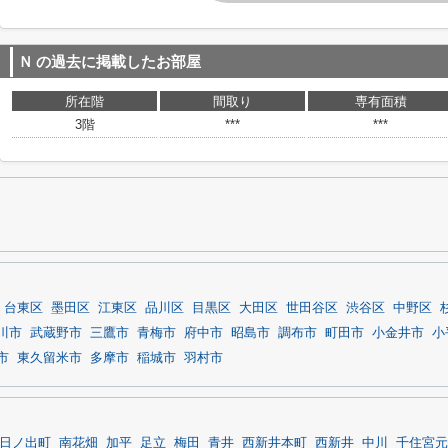
Ｎ
の過去に掲載したお部屋
所在階
間取り
専有面積
3階
***
***
台東区
墨田区
江東区
品川区
目黒区
大田区
世田谷区
渋谷区
中野区
川市
武蔵野市
三鷹市
青梅市
府中市
昭島市
調布市
町田市
小金井市
小
市
東久留米市
多摩市
稲城市
羽村市
日ノ出町
南花畑
加平
足立
梅田
青井
西新井本町
西新井
中川
千住宮元