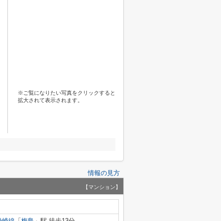
※ご覧になりたい写真をクリックすると
拡大されて表示されます。
情報の見方
【マンション】
勢崎線
「
梅島
」駅 徒歩13分