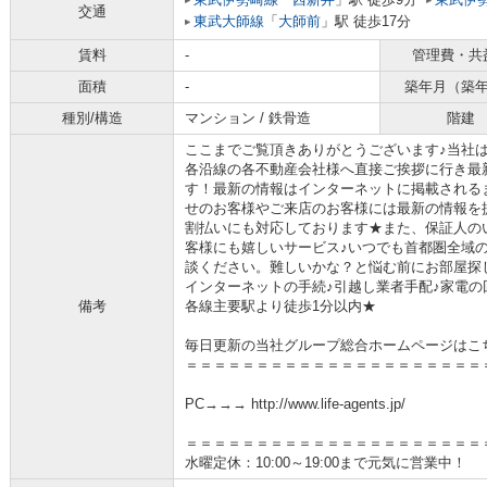
交通
東武大師線
「
大師前
」駅 徒歩17分
賃料
-
管理費・共
面積
-
築年月（築
種別/構造
マンション / 鉄骨造
階建
ここまでご覧頂きありがとうございます♪当社
各沿線の各不動産会社様へ直接ご挨拶に行き最
す！最新の情報はインターネットに掲載される
せのお客様やご来店のお客様には最新の情報を
割払いにも対応しております★また、保証人の
客様にも嬉しいサービス♪いつでも首都圏全域
談ください。難しいかな？と悩む前にお部屋探
インターネットの手続♪引越し業者手配♪家電の回
備考
各線主要駅より徒歩1分以内★
毎日更新の当社グループ総合ホームページはこ
＝＝＝＝＝＝＝＝＝＝＝＝＝＝＝＝＝＝＝＝＝
PC→→→ http://www.life-agents.jp/
＝＝＝＝＝＝＝＝＝＝＝＝＝＝＝＝＝＝＝＝＝
水曜定休：10:00～19:00まで元気に営業中！