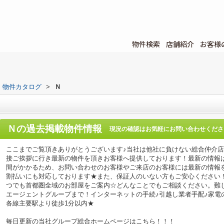
物件検索
店舗紹介
お客様
物件カタログ
>
Ｎ
Ｎ
の過去掲載物件情報
現況の確認はお気軽にお問い合わせくださ
ここまでご覧頂きありがとうございます♪当社は他社に負けない総合仲介
接ご挨拶に行き最新の物件を頂きお客様へ提供しております！最新の情報
間がかかるため、お問い合わせのお客様やご来店のお客様には最新の情報
割払いにも対応しております★また、保証人のいない方もご安心ください
つでも首都圏全域のお部屋をご案内☆どんなことでもご相談ください。難
エージェントグループまで！インターネットの手続♪引越し業者手配♪家電の回
各線主要駅より徒歩1分以内★
毎日更新の当社グループ総合ホームページはこちら！！！