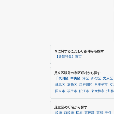
Ｎに関するこだわり条件から探す
【賃貸特集】東京
足立区以外の市区町村から探す
千代田区
中央区
港区
新宿区
文京区
練馬区
葛飾区
江戸川区
八王子市
立
国立市
福生市
狛江市
東大和市
清瀬
足立区の町名から探す
綾瀬
西綾瀬
柳原
東綾瀬
東和
千住