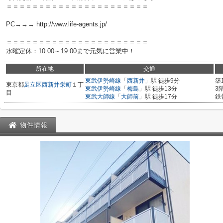
＝＝＝＝＝＝＝＝＝＝＝＝＝＝＝＝＝＝＝＝＝＝
PC→→→ http://www.life-agents.jp/
＝＝＝＝＝＝＝＝＝＝＝＝＝＝＝＝＝＝＝＝＝＝
水曜定休：10:00～19:00まで元気に営業中！
所在地
交通
東武伊勢崎線
「
西新井
」駅 徒歩9分
築
東京都
足立区
西新井栄町
１丁
東武伊勢崎線
「
梅島
」駅 徒歩13分
3
目
東武大師線
「
大師前
」駅 徒歩17分
鉄
物件情報