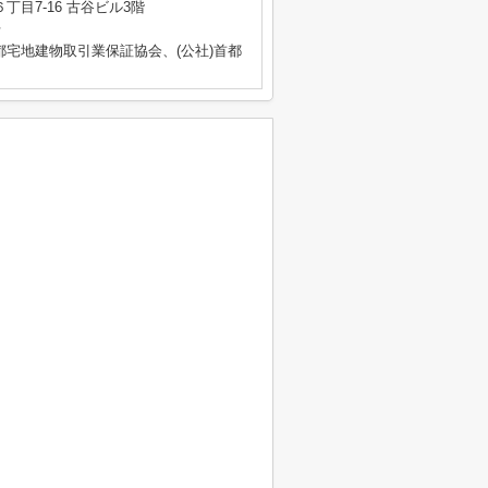
目7-16 古谷ビル3階
号
都宅地建物取引業保証協会、(公社)首都