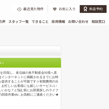
最近見た物件
お気に入り
来店予約
の声
スタッフ一覧
できること
採用情報
お問い合わせ
相談窓口
い。
店を目指し、各沿線の各不動産会社様へ直
はインターネットに掲載されるまでにお時
を提供することが可能です☆初期費用の分
！お忙しいお客様にも嬉しいサービス♪い
しいかな？と悩む前にお部屋探しのライフ
収作業etc..お気軽にご連絡ください★