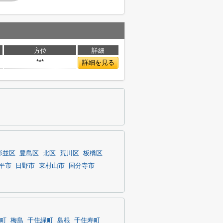
方位
詳細
***
詳細を見る
杉並区
豊島区
北区
荒川区
板橋区
平市
日野市
東村山市
国分寺市
町
梅島
千住緑町
島根
千住寿町