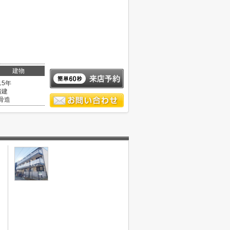
建物
15年
階建
骨造