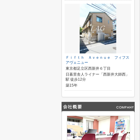
Ｆｉｆｔｈ Ａｖｅｎｕｅ フィフス
アヴェニュー
東京都足立区西新井６丁目
日暮里舎人ライナー「西新井大師西」
駅 徒歩12分
築15年