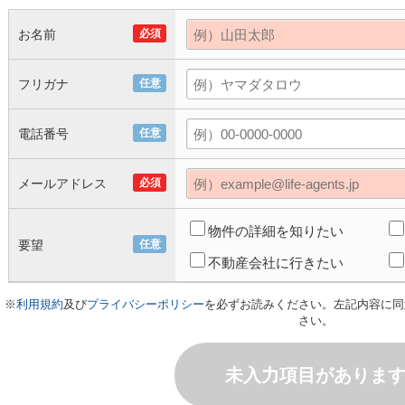
お名前
必須
フリガナ
任意
電話番号
任意
メールアドレス
必須
物件の詳細を知りたい
要望
任意
不動産会社に行きたい
※
利用規約
及び
プライバシーポリシー
を必ずお読みください。左記内容に同
さい。
未入力項目がありま