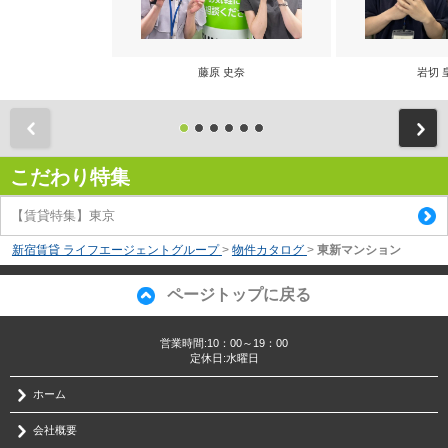
藤原 史奈
岩切 
前
こだわり特集
【賃貸特集】東京
新宿賃貸 ライフエージェントグループ
>
物件カタログ
>
東新マンション
ページトップに戻る
営業時間:10：00～19：00
定休日:水曜日
ホーム
会社概要