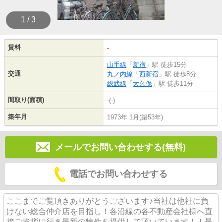
1 / 3
賃料
-
山手線
「
新宿
」駅 徒歩15分
交通
丸ノ内線
「
西新宿
」駅 徒歩8分
総武線
「
大久保
」駅 徒歩11分
間取り(面積)
-(-)
築年月
1973年 1月(築53年)
メールでお問い合わせする(無料)
電話でお問い合わせする
ここまでご覧頂きありがとうございます♪当社は他社に負
けない総合仲介店を目指し！各沿線の各不動産会社様へ直
接ご挨拶に行き最新の物件を提供して頂いています！！最