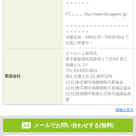
＝＝＝＝＝＝
PC→→→ http://www.life-agents.jp/
＝＝＝＝＝＝＝＝＝＝＝＝＝＝＝＝
＝＝＝＝＝＝
水曜定休：AM10:00～PM19:00まで
元気に営業中！
エールーム新宿店
東京都新宿区西新宿１丁目4-8 第三
加藤ビル 2Ｆ
TEL:03-6302-0611
取扱会社
国土交通大臣 (2) 第9710号
(公社)東京都宅地建物取引業協会
(公社)東京都宅地建物取引業保証協会
(公社)首都圏不動産公正取引協議会加
盟
情報の見方
メールでお問い合わせする(無料)