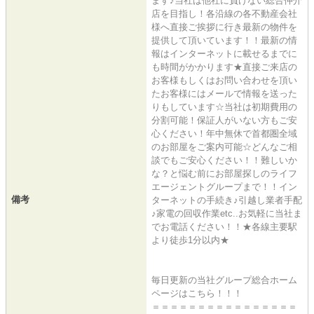
ます♪当社は他社に負けない総合仲介
店を目指し！各沿線の各不動産会社
様へ直接ご挨拶に行き最新の物件を
提供して頂いています！！最新の情
報はインターネットに載せるまでに
も時間がかかります★直接ご来店の
お客様もしくはお問い合わせを頂い
たお客様にはメールで情報を送った
りもしています☆当社は初期費用の
分割可能！保証人がいない方もご安
心ください！年中無休で首都圏全域
のお部屋をご案内可能☆どんなご相
談でもご安心ください！！難しいか
な？と悩む前にお部屋探しのライフ
エージェントグループまで！！イン
備考
ターネットの手続き♪引越し業者手配
♪家電の回収作業etc..お気軽に当社ま
でお電話ください！！★各線主要駅
より徒歩1分以内★
毎日更新の当社グループ総合ホーム
ページはこちら！！！
＝＝＝＝＝＝＝＝＝＝＝＝＝＝＝＝