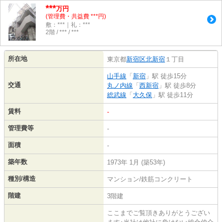
***
万円
(管理費・共益費 ***円)
敷：***｜礼：***
2階 / *** / ***
所在地
東京都
新宿区
北新宿
１丁目
山手線
「
新宿
」駅 徒歩15分
交通
丸ノ内線
「
西新宿
」駅 徒歩8分
総武線
「
大久保
」駅 徒歩11分
賃料
-
管理費等
-
面積
-
築年数
1973年 1月 (築53年)
種別/構造
マンション/鉄筋コンクリート
階建
3階建
ここまでご覧頂きありがとうござい