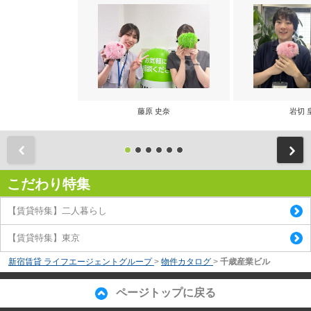
藤原 史奈
岩切 
前
こだわり特集
【賃貸特集】二人暮らし
【賃貸特集】東京
新宿賃貸 ライフエージェントグループ
>
物件カタログ
>
千歳産業ビル
ページトップに戻る