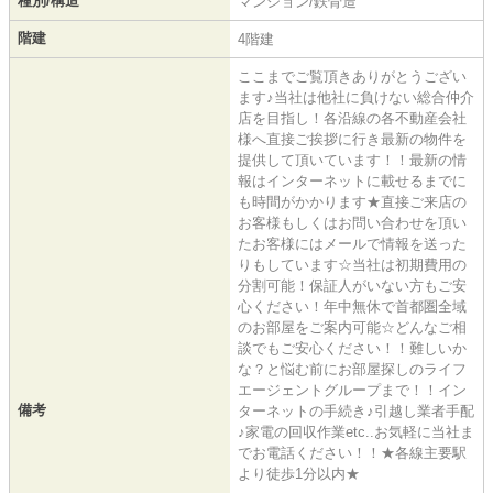
種別/構造
マンション/鉄骨造
階建
4階建
ここまでご覧頂きありがとうござい
ます♪当社は他社に負けない総合仲介
店を目指し！各沿線の各不動産会社
様へ直接ご挨拶に行き最新の物件を
提供して頂いています！！最新の情
報はインターネットに載せるまでに
も時間がかかります★直接ご来店の
お客様もしくはお問い合わせを頂い
たお客様にはメールで情報を送った
りもしています☆当社は初期費用の
分割可能！保証人がいない方もご安
心ください！年中無休で首都圏全域
のお部屋をご案内可能☆どんなご相
談でもご安心ください！！難しいか
な？と悩む前にお部屋探しのライフ
エージェントグループまで！！イン
備考
ターネットの手続き♪引越し業者手配
♪家電の回収作業etc..お気軽に当社ま
でお電話ください！！★各線主要駅
より徒歩1分以内★