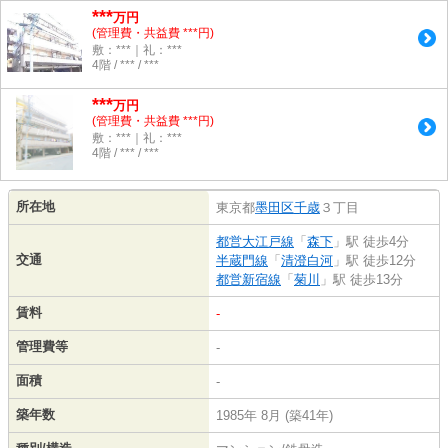
***
万円
(管理費・共益費 ***円)
敷：***｜礼：***
4階 / *** / ***
***
万円
(管理費・共益費 ***円)
敷：***｜礼：***
4階 / *** / ***
所在地
東京都
墨田区
千歳
３丁目
都営大江戸線
「
森下
」駅 徒歩4分
交通
半蔵門線
「
清澄白河
」駅 徒歩12分
都営新宿線
「
菊川
」駅 徒歩13分
賃料
-
管理費等
-
面積
-
築年数
1985年 8月 (築41年)