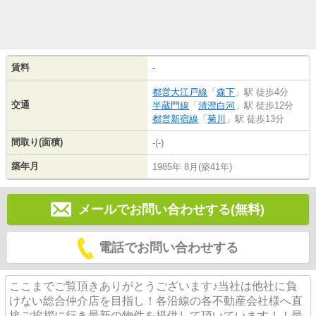
賃料
-
都営大江戸線
「
森下
」駅 徒歩4分
交通
半蔵門線
「
清澄白河
」駅 徒歩12分
都営新宿線
「
菊川
」駅 徒歩13分
間取り(面積)
-(-)
築年月
1985年 8月(築41年)
メールでお問い合わせする(無料)
電話でお問い合わせする
ここまでご覧頂きありがとうございます♪当社は他社に負
けない総合仲介店を目指し！各沿線の各不動産会社様へ直
接ご挨拶に行き最新の物件を提供して頂いています！！最