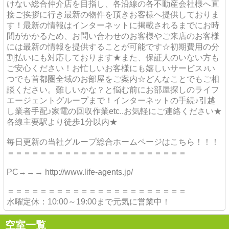
けない総合仲介店を目指し、各沿線の各不動産会社様へ直
接ご挨拶に行き最新の物件を頂きお客様へ提供しておりま
す！最新の情報はインターネットに掲載されるまでにお時
間がかかるため、お問い合わせのお客様やご来店のお客様
には最新の情報を提供することが可能です☆初期費用の分
割払いにも対応しております★また、保証人のいない方も
ご安心ください！お忙しいお客様にも嬉しいサービス♪い
つでも首都圏全域のお部屋をご案内☆どんなことでもご相
談ください。難しいかな？と悩む前にお部屋探しのライフ
エージェントグループまで！インターネットの手続♪引越
し業者手配♪家電の回収作業etc..お気軽にご連絡ください★
各線主要駅より徒歩1分以内★
毎日更新の当社グループ総合ホームページはこちら！！！
＝＝＝＝＝＝＝＝＝＝＝＝＝＝＝＝＝＝＝＝＝＝
PC→→→ http://www.life-agents.jp/
＝＝＝＝＝＝＝＝＝＝＝＝＝＝＝＝＝＝＝＝＝＝
水曜定休：10:00～19:00まで元気に営業中！
空室一覧