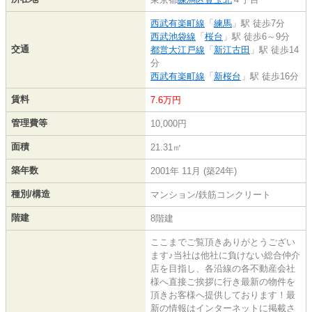
西武有楽町線
「
練馬
」駅 徒歩7分
西武池袋線
「
桜台
」駅 徒歩6～9分
交通
都営大江戸線
「
新江古田
」駅 徒歩14
分
西武有楽町線
「
新桜台
」駅 徒歩16分
賃料
7.6万円
管理費等
10,000円
面積
21.31㎡
築年数
2001年 11月 (築24年)
種別/構造
マンション/鉄筋コンクリート
階建
8階建
ここまでご覧頂きありがとうござい
ます♪当社は他社に負けない総合仲介
店を目指し、各沿線の各不動産会社
様へ直接ご挨拶に行き最新の物件を
頂きお客様へ提供しております！最
新の情報はインターネットに掲載さ