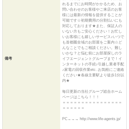
れるまでにお時間がかかるため、お
問い合わせのお客様やご来店のお客
様には最新の情報を提供することが
可能です☆初期費用の分割払いにも
対応しております★また、保証人の
いない方もご安心ください！お忙し
いお客様にも嬉しいサービス♪いつで
も首都圏全域のお部屋をご案内☆ど
んなことでもご相談ください。難し
いかな？と悩む前にお部屋探しのラ
備考
イフエージェントグループまで！イ
ンターネットの手続♪引越し業者手配
♪家電の回収作業etc..お気軽にご連絡
ください★各線主要駅より徒歩1分以
内★
毎日更新の当社グループ総合ホーム
ページはこちら！！！
＝＝＝＝＝＝＝＝＝＝＝＝＝＝＝＝
＝＝＝＝＝＝
PC→→→ http://www.life-agents.jp/