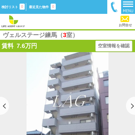
0
0
検討リスト
最近見た物件
お問合せ
ヴェルステージ練馬（
3
室）
賃料
7.6
万円
空室情報を確認