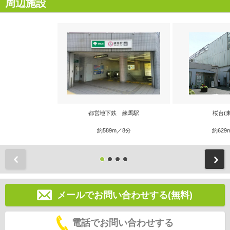
周辺施設
都営地下鉄 練馬駅
桜台(
約589m／8分
約629
前
メールでお問い合わせする(無料)
電話でお問い合わせする