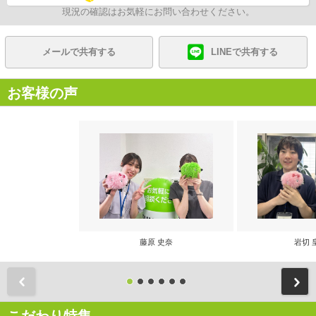
現況の確認はお気軽にお問い合わせください。
メールで共有する
LINEで共有する
お客様の声
藤原 史奈
岩切 
前