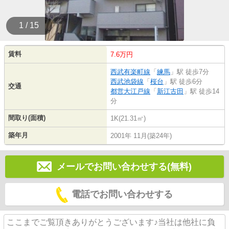
1 / 15
賃料
7.6万円
西武有楽町線
「
練馬
」駅 徒歩7分
西武池袋線
「
桜台
」駅 徒歩6分
交通
都営大江戸線
「
新江古田
」駅 徒歩14
分
間取り(面積)
1K(21.31㎡)
築年月
2001年 11月(築24年)
メールでお問い合わせする(無料)
電話でお問い合わせする
ここまでご覧頂きありがとうございます♪当社は他社に負