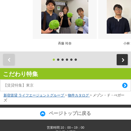
斉藤 玲奈
小林
前
こだわり特集
【賃貸特集】東京
新宿賃貸 ライフエージェントグループ
>
物件カタログ
>
メゾン・ド・ぺガー
ズ
ページトップに戻る
営業時間:10：00～19：00