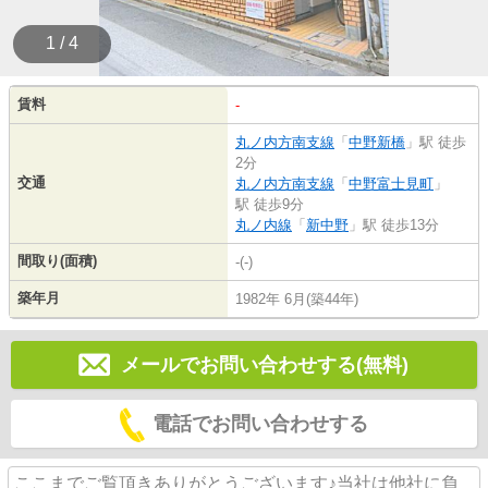
1 / 4
賃料
-
丸ノ内方南支線
「
中野新橋
」駅 徒歩
2分
交通
丸ノ内方南支線
「
中野富士見町
」
駅 徒歩9分
丸ノ内線
「
新中野
」駅 徒歩13分
間取り(面積)
-(-)
築年月
1982年 6月(築44年)
メールでお問い合わせする(無料)
電話でお問い合わせする
ここまでご覧頂きありがとうございます♪当社は他社に負