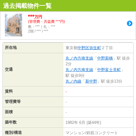
過去掲載物件一覧
***
万円
(管理費・共益費 ***円)
敷：***｜礼：***
2階 / *** / ***
所在地
東京都
中野区
弥生町
２丁目
丸ノ内方南支線
「
中野新橋
」駅 徒歩
2分
交通
丸ノ内方南支線
「
中野富士見町
」
駅 徒歩9分
丸ノ内線
「
新中野
」駅 徒歩13分
賃料
-
管理費等
-
面積
-
築年数
1982年 6月 (築44年)
種別/構造
マンション/鉄筋コンクリート