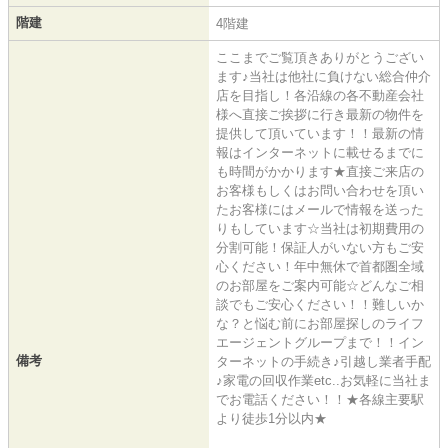
階建
4階建
ここまでご覧頂きありがとうござい
ます♪当社は他社に負けない総合仲介
店を目指し！各沿線の各不動産会社
様へ直接ご挨拶に行き最新の物件を
提供して頂いています！！最新の情
報はインターネットに載せるまでに
も時間がかかります★直接ご来店の
お客様もしくはお問い合わせを頂い
たお客様にはメールで情報を送った
りもしています☆当社は初期費用の
分割可能！保証人がいない方もご安
心ください！年中無休で首都圏全域
のお部屋をご案内可能☆どんなご相
談でもご安心ください！！難しいか
な？と悩む前にお部屋探しのライフ
エージェントグループまで！！イン
備考
ターネットの手続き♪引越し業者手配
♪家電の回収作業etc..お気軽に当社ま
でお電話ください！！★各線主要駅
より徒歩1分以内★