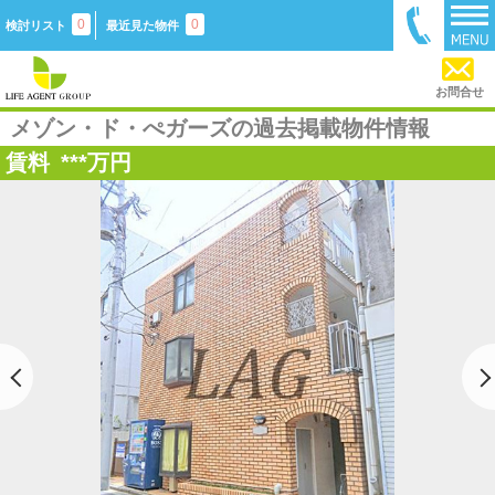
0
0
検討リスト
最近見た物件
お問合せ
メゾン・ド・ぺガーズの過去掲載物件情報
賃料
***
万円