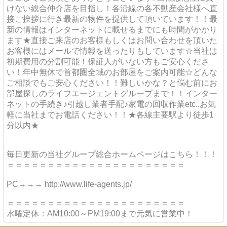
けない総合仲介店を目指し！各沿線の各不動産会社様へ直
接ご挨拶に行き最新の物件を提供して頂いています！！最
新の情報はインターネットに載せるまでにも時間がかかり
ます★直接ご来店のお客様もしくはお問い合わせを頂いた
お客様にはメールで情報を送ったりもしています☆当社は
初期費用の分割可能！保証人がいない方もご安心くださ
い！年中無休で首都圏全域のお部屋をご案内可能☆どんな
ご相談でもご安心ください！！難しいかな？と悩む前にお
部屋探しのライフエージェントグループまで！！インター
ネットの手続き♪引越し業者手配♪家電の回収作業etc..お気
軽に当社までお電話ください！！★各線主要駅より徒歩1
分以内★
毎日更新の当社グループ総合ホームページはこちら！！！
＝＝＝＝＝＝＝＝＝＝＝＝＝＝＝＝＝＝＝＝＝＝
PC→→→ http://www.life-agents.jp/
＝＝＝＝＝＝＝＝＝＝＝＝＝＝＝＝＝＝＝＝＝＝
水曜定休：AM10:00～PM19:00まで元気に営業中！