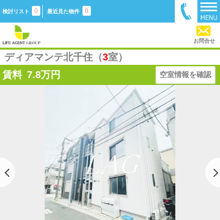
0
0
検討リスト
最近見た物件
お問合せ
ディアマンテ北千住（
3
室）
賃料
7.8
万円
空室情報を確認