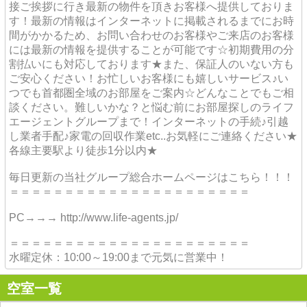
接ご挨拶に行き最新の物件を頂きお客様へ提供しておりま
す！最新の情報はインターネットに掲載されるまでにお時
間がかかるため、お問い合わせのお客様やご来店のお客様
には最新の情報を提供することが可能です☆初期費用の分
割払いにも対応しております★また、保証人のいない方も
ご安心ください！お忙しいお客様にも嬉しいサービス♪い
つでも首都圏全域のお部屋をご案内☆どんなことでもご相
談ください。難しいかな？と悩む前にお部屋探しのライフ
エージェントグループまで！インターネットの手続♪引越
し業者手配♪家電の回収作業etc..お気軽にご連絡ください★
各線主要駅より徒歩1分以内★
毎日更新の当社グループ総合ホームページはこちら！！！
＝＝＝＝＝＝＝＝＝＝＝＝＝＝＝＝＝＝＝＝＝＝
PC→→→ http://www.life-agents.jp/
＝＝＝＝＝＝＝＝＝＝＝＝＝＝＝＝＝＝＝＝＝＝
水曜定休：10:00～19:00まで元気に営業中！
空室一覧