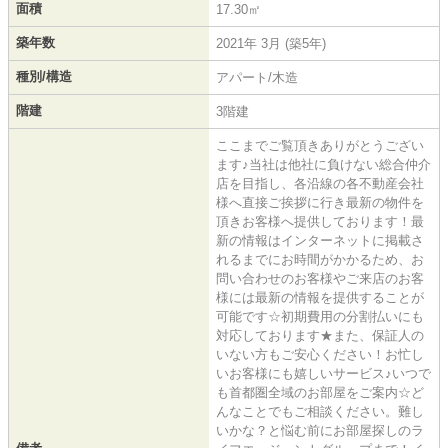
面積
17.30㎡
築年数
2021年 3月 (築5年)
種別/構造
アパート/木造
階建
3階建
ここまでご覧頂きありがとうござい
ます♪当社は他社に負けない総合仲介
店を目指し、各沿線の各不動産会社
様へ直接ご挨拶に行き最新の物件を
頂きお客様へ提供しております！最
新の情報はインターネットに掲載さ
れるまでにお時間がかかるため、お
問い合わせのお客様やご来店のお客
様には最新の情報を提供することが
可能です☆初期費用の分割払いにも
対応しております★また、保証人の
いない方もご安心ください！お忙し
いお客様にも嬉しいサービス♪いつで
も首都圏全域のお部屋をご案内☆ど
んなことでもご相談ください。難し
いかな？と悩む前にお部屋探しのラ