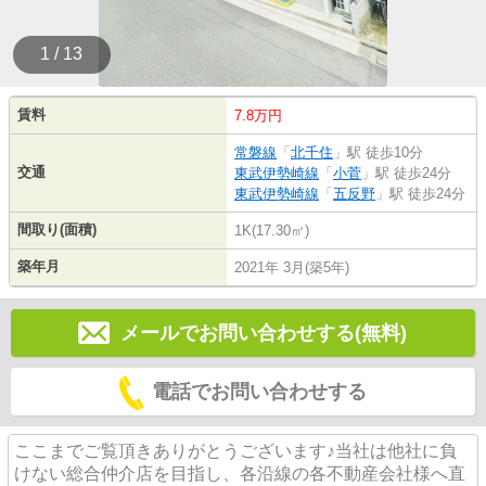
1 / 13
賃料
7.8万円
常磐線
「
北千住
」駅 徒歩10分
交通
東武伊勢崎線
「
小菅
」駅 徒歩24分
東武伊勢崎線
「
五反野
」駅 徒歩24分
間取り(面積)
1K(17.30㎡)
築年月
2021年 3月(築5年)
メールでお問い合わせする(無料)
電話でお問い合わせする
ここまでご覧頂きありがとうございます♪当社は他社に負
けない総合仲介店を目指し、各沿線の各不動産会社様へ直