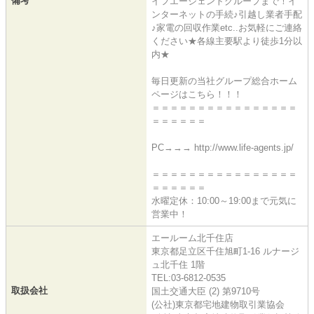
備考
イフエージェントグループまで！イ
ンターネットの手続♪引越し業者手配
♪家電の回収作業etc..お気軽にご連絡
ください★各線主要駅より徒歩1分以
内★
毎日更新の当社グループ総合ホーム
ページはこちら！！！
＝＝＝＝＝＝＝＝＝＝＝＝＝＝＝＝
＝＝＝＝＝＝
PC→→→ http://www.life-agents.jp/
＝＝＝＝＝＝＝＝＝＝＝＝＝＝＝＝
＝＝＝＝＝＝
水曜定休：10:00～19:00まで元気に
営業中！
エールーム北千住店
東京都足立区千住旭町1-16 ルナージ
ュ北千住 1階
TEL:03-6812-0535
取扱会社
国土交通大臣 (2) 第9710号
(公社)東京都宅地建物取引業協会