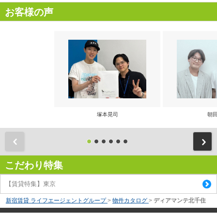
お客様の声
塚本晃司
朝田
前
こだわり特集
【賃貸特集】東京
新宿賃貸 ライフエージェントグループ
>
物件カタログ
>
ディアマンテ北千住