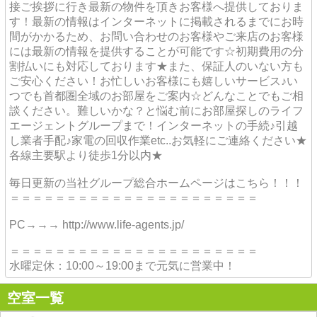
接ご挨拶に行き最新の物件を頂きお客様へ提供しておりま
す！最新の情報はインターネットに掲載されるまでにお時
間がかかるため、お問い合わせのお客様やご来店のお客様
には最新の情報を提供することが可能です☆初期費用の分
割払いにも対応しております★また、保証人のいない方も
ご安心ください！お忙しいお客様にも嬉しいサービス♪い
つでも首都圏全域のお部屋をご案内☆どんなことでもご相
談ください。難しいかな？と悩む前にお部屋探しのライフ
エージェントグループまで！インターネットの手続♪引越
し業者手配♪家電の回収作業etc..お気軽にご連絡ください★
各線主要駅より徒歩1分以内★
毎日更新の当社グループ総合ホームページはこちら！！！
＝＝＝＝＝＝＝＝＝＝＝＝＝＝＝＝＝＝＝＝＝＝
PC→→→ http://www.life-agents.jp/
＝＝＝＝＝＝＝＝＝＝＝＝＝＝＝＝＝＝＝＝＝＝
水曜定休：10:00～19:00まで元気に営業中！
空室一覧