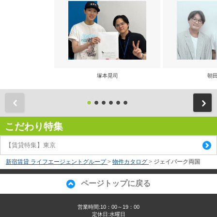
塚本晃司
朝田
前
こだわり特集
【賃貸特集】東京
新宿賃貸 ライフエージェントグループ
>
物件カタログ
>
ジェイパーク両国
ページトップに戻る
営業時間:10：00～19：00
定休日:水曜日