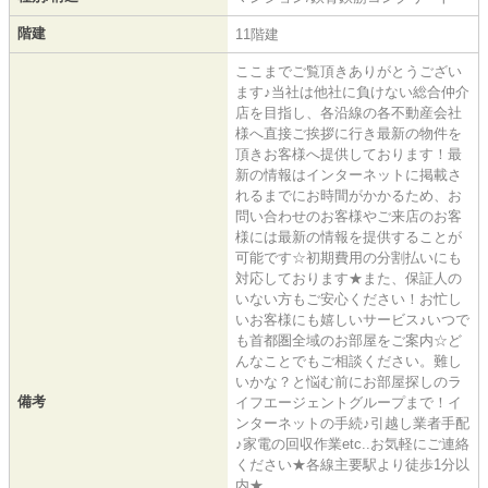
階建
11階建
ここまでご覧頂きありがとうござい
ます♪当社は他社に負けない総合仲介
店を目指し、各沿線の各不動産会社
様へ直接ご挨拶に行き最新の物件を
頂きお客様へ提供しております！最
新の情報はインターネットに掲載さ
れるまでにお時間がかかるため、お
問い合わせのお客様やご来店のお客
様には最新の情報を提供することが
可能です☆初期費用の分割払いにも
対応しております★また、保証人の
いない方もご安心ください！お忙し
いお客様にも嬉しいサービス♪いつで
も首都圏全域のお部屋をご案内☆ど
んなことでもご相談ください。難し
いかな？と悩む前にお部屋探しのラ
備考
イフエージェントグループまで！イ
ンターネットの手続♪引越し業者手配
♪家電の回収作業etc..お気軽にご連絡
ください★各線主要駅より徒歩1分以
内★