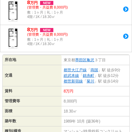
8
万
円
NEW
(管理費・共益費 8,000円)
敷：1ヶ月｜礼：1ヶ月
4階 / 1K / 18.30㎡
8
万
円
NEW
(管理費・共益費 8,000円)
敷：1ヶ月｜礼：1ヶ月
4階 / 1K / 18.30㎡
所在地
東京都
墨田区
亀沢
３丁目
都営大江戸線
「
両国
」駅 徒歩9分
交通
総武本線
「
錦糸町
」駅 徒歩12分
都営新宿線
「
菊川
」駅 徒歩14分
賃料
8万円
管理費等
8,000円
面積
18.30㎡
築年数
1989年 10月 (築36年)
種別/構造
マンション/鉄骨鉄筋コンクリート