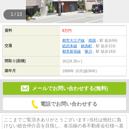
1 / 13
賃料
8万円
都営大江戸線
「
両国
」駅 徒歩9分
交通
総武本線
「
錦糸町
」駅 徒歩12分
都営新宿線
「
菊川
」駅 徒歩14分
間取り(面積)
1K(18.30㎡)
築年月
1989年 10月(築36年)
メールでお問い合わせする(無料)
電話でお問い合わせする
ここまでご覧頂きありがとうございます♪当社は他社に負
けない総合仲介店を目指し、各沿線の各不動産会社様へ直