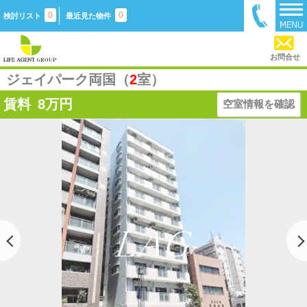
0
0
検討リスト
最近見た物件
お問合せ
ジェイパーク両国（
2
室）
賃料
8
万円
空室情報を確認