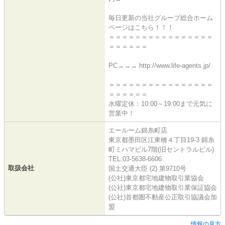
毎日更新の当社グループ総合ホーム
ページはこちら！！！
＝＝＝＝＝＝＝＝＝＝＝＝＝＝＝＝
＝＝＝＝＝＝
PC→→→ http://www.life-agents.jp/
＝＝＝＝＝＝＝＝＝＝＝＝＝＝＝＝
＝＝＝＝＝＝
水曜定休：10:00～19:00まで元気に
営業中！
エールーム錦糸町店
東京都墨田区江東橋４丁目19-3 錦糸
町ミハマビル7階(旧セントラルビル)
TEL:03-5638-6606
取扱会社
国土交通大臣 (2) 第9710号
(公社)東京都宅地建物取引業協会
(公社)東京都宅地建物取引業保証協会
(公社)首都圏不動産公正取引協議会加
盟
情報の見方