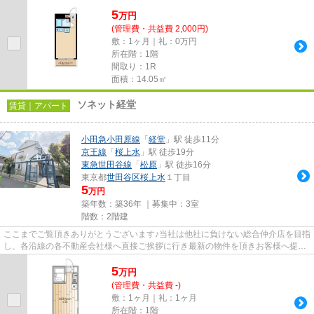
5
万
円
(管理費・共益費 2,000円)
敷：1ヶ月｜礼：0万円
所在階：1階
間取り：1R
面積：14.05㎡
ソネット経堂
賃貸｜アパート
小田急小田原線
「
経堂
」駅 徒歩11分
京王線
「
桜上水
」駅 徒歩19分
東急世田谷線
「
松原
」駅 徒歩16分
東京都
世田谷区
桜上水
１丁目
5
万円
築年数：築36年 ｜募集中：
3室
階数：2階建
ここまでご覧頂きありがとうございます♪当社は他社に負けない総合仲介店を目指
し、各沿線の各不動産会社様へ直接ご挨拶に行き最新の物件を頂きお客様へ提供
しております！最新の情報は...
5
万
円
(管理費・共益費 -)
敷：1ヶ月｜礼：1ヶ月
所在階：1階