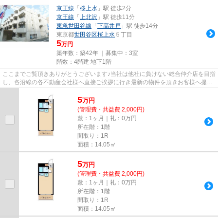
京王線
「
桜上水
」駅 徒歩2分
京王線
「
上北沢
」駅 徒歩11分
東急世田谷線
「
下高井戸
」駅 徒歩14分
東京都
世田谷区
桜上水
５丁目
5
万円
築年数：築42年 ｜募集中：
3室
階数：4階建 地下1階
ここまでご覧頂きありがとうございます♪当社は他社に負けない総合仲介店を目指
し、各沿線の各不動産会社様へ直接ご挨拶に行き最新の物件を頂きお客様へ提供
しております！最新の情報は...
5
万
円
(管理費・共益費 2,000円)
敷：1ヶ月｜礼：0万円
所在階：1階
間取り：1R
面積：14.05㎡
5
万
円
(管理費・共益費 2,000円)
敷：1ヶ月｜礼：0万円
所在階：1階
間取り：1R
面積：14.05㎡