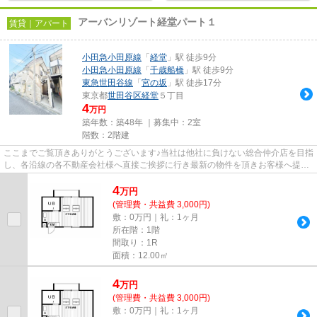
アーバンリゾート経堂パート１
賃貸｜アパート
小田急小田原線
「
経堂
」駅 徒歩9分
小田急小田原線
「
千歳船橋
」駅 徒歩9分
東急世田谷線
「
宮の坂
」駅 徒歩17分
東京都
世田谷区
経堂
５丁目
4
万円
築年数：築48年 ｜募集中：
2室
階数：2階建
ここまでご覧頂きありがとうございます♪当社は他社に負けない総合仲介店を目指
し、各沿線の各不動産会社様へ直接ご挨拶に行き最新の物件を頂きお客様へ提供
しております！最新の情報は...
4
万
円
(管理費・共益費 3,000円)
敷：0万円｜礼：1ヶ月
所在階：1階
間取り：1R
面積：12.00㎡
4
万
円
(管理費・共益費 3,000円)
敷：0万円｜礼：1ヶ月