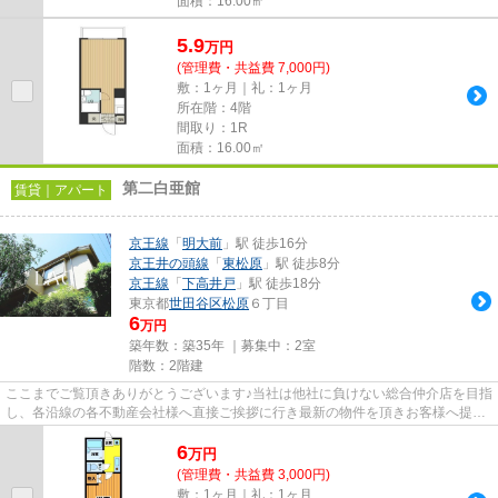
面積：16.00㎡
5.9
万
円
(管理費・共益費 7,000円)
敷：1ヶ月｜礼：1ヶ月
所在階：4階
間取り：1R
面積：16.00㎡
第二白亜館
賃貸｜アパート
京王線
「
明大前
」駅 徒歩16分
京王井の頭線
「
東松原
」駅 徒歩8分
京王線
「
下高井戸
」駅 徒歩18分
東京都
世田谷区
松原
６丁目
6
万円
築年数：築35年 ｜募集中：
2室
階数：2階建
ここまでご覧頂きありがとうございます♪当社は他社に負けない総合仲介店を目指
し、各沿線の各不動産会社様へ直接ご挨拶に行き最新の物件を頂きお客様へ提供
しております！最新の情報は...
6
万
円
(管理費・共益費 3,000円)
敷：1ヶ月｜礼：1ヶ月