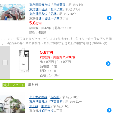
東急田園都市線
「
三軒茶屋
」駅 徒歩4分
東急世田谷線
「
西太子堂
」駅 徒歩9分
東急世田谷線
「
若林
」駅 徒歩16分
東京都
世田谷区
太子堂
２丁目
5.8
万円
築年数：築42年 ｜募集中：
1室
階数：4階建
ここまでご覧頂きありがとうございます♪当社は他社に負けない総合仲介店を目指
し、各沿線の各不動産会社様へ直接ご挨拶に行き最新の物件を頂きお客様へ提供
しております！最新の情報は...
5.8
万
円
(管理費・共益費 2,200円)
敷：0万円｜礼：0万円
所在階：1階
間取り：1R
面積：14.58㎡
清月荘
賃貸｜アパート
京王井の頭線
「
永福町
」駅 徒歩10分
東急世田谷線
「
下高井戸
」駅 徒歩11分
京王線
「
明大前
」駅 徒歩16分
東京都
杉並区
永福
１丁目