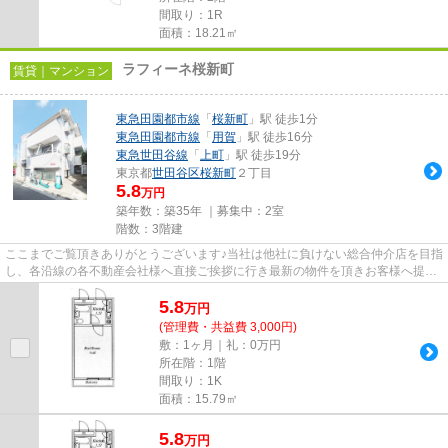
間取り：1R
面積：18.21㎡
ラフィーネ桜新町
賃貸｜マンション
東急田園都市線
「
桜新町
」駅 徒歩1分
東急田園都市線
「
用賀
」駅 徒歩16分
東急世田谷線
「
上町
」駅 徒歩19分
東京都
世田谷区
桜新町
２丁目
5.8
万円
築年数：築35年 ｜募集中：
2室
階数：3階建
ここまでご覧頂きありがとうございます♪当社は他社に負けない総合仲介店を目指
し、各沿線の各不動産会社様へ直接ご挨拶に行き最新の物件を頂きお客様へ提供
しております！最新の情報は...
5.8
万
円
(管理費・共益費 3,000円)
敷：1ヶ月｜礼：0万円
所在階：1階
間取り：1K
面積：15.79㎡
5.8
万
円