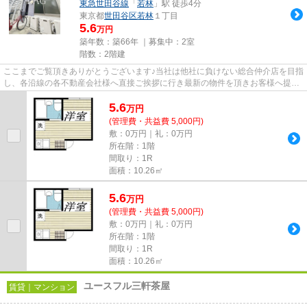
東急世田谷線
「
若林
」駅 徒歩4分
東京都
世田谷区
若林
１丁目
5.6
万円
築年数：築66年 ｜募集中：
2室
階数：2階建
ここまでご覧頂きありがとうございます♪当社は他社に負けない総合仲介店を目指
し、各沿線の各不動産会社様へ直接ご挨拶に行き最新の物件を頂きお客様へ提供
しております！最新の情報は...
5.6
万
円
(管理費・共益費 5,000円)
敷：0万円｜礼：0万円
所在階：1階
間取り：1R
面積：10.26㎡
5.6
万
円
(管理費・共益費 5,000円)
敷：0万円｜礼：0万円
所在階：1階
間取り：1R
面積：10.26㎡
ユースフル三軒茶屋
賃貸｜マンション