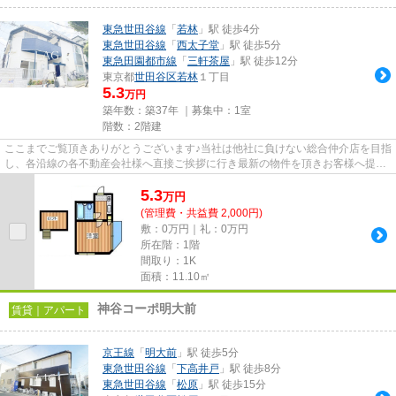
東急世田谷線
「
若林
」駅 徒歩4分
東急世田谷線
「
西太子堂
」駅 徒歩5分
東急田園都市線
「
三軒茶屋
」駅 徒歩12分
東京都
世田谷区
若林
１丁目
5.3
万円
築年数：築37年 ｜募集中：
1室
階数：2階建
ここまでご覧頂きありがとうございます♪当社は他社に負けない総合仲介店を目指
し、各沿線の各不動産会社様へ直接ご挨拶に行き最新の物件を頂きお客様へ提供
しております！最新の情報は...
5.3
万
円
(管理費・共益費 2,000円)
敷：0万円｜礼：0万円
所在階：1階
間取り：1K
面積：11.10㎡
神谷コーポ明大前
賃貸｜アパート
京王線
「
明大前
」駅 徒歩5分
東急世田谷線
「
下高井戸
」駅 徒歩8分
東急世田谷線
「
松原
」駅 徒歩15分