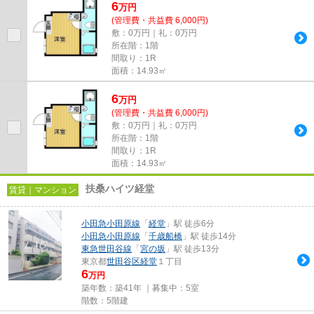
6
万
円
(管理費・共益費 6,000円)
敷：0万円｜礼：0万円
所在階：1階
間取り：1R
面積：14.93㎡
6
万
円
(管理費・共益費 6,000円)
敷：0万円｜礼：0万円
所在階：1階
間取り：1R
面積：14.93㎡
扶桑ハイツ経堂
賃貸｜マンション
小田急小田原線
「
経堂
」駅 徒歩6分
小田急小田原線
「
千歳船橋
」駅 徒歩14分
東急世田谷線
「
宮の坂
」駅 徒歩13分
東京都
世田谷区
経堂
１丁目
6
万円
築年数：築41年 ｜募集中：
5室
階数：5階建