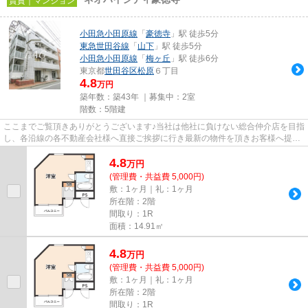
賃貸｜マンション
小田急小田原線
「
豪徳寺
」駅 徒歩5分
東急世田谷線
「
山下
」駅 徒歩5分
小田急小田原線
「
梅ヶ丘
」駅 徒歩6分
東京都
世田谷区
松原
６丁目
4.8
万円
築年数：築43年 ｜募集中：
2室
階数：5階建
ここまでご覧頂きありがとうございます♪当社は他社に負けない総合仲介店を目指
し、各沿線の各不動産会社様へ直接ご挨拶に行き最新の物件を頂きお客様へ提供
しております！最新の情報は...
4.8
万
円
(管理費・共益費 5,000円)
敷：1ヶ月｜礼：1ヶ月
所在階：2階
間取り：1R
面積：14.91㎡
4.8
万
円
(管理費・共益費 5,000円)
敷：1ヶ月｜礼：1ヶ月
所在階：2階
間取り：1R