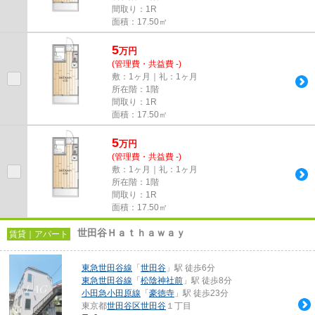
間取り：1R
面積：17.50㎡
5
万
円
(管理費・共益費 -)
敷：1ヶ月｜礼：1ヶ月
所在階：1階
間取り：1R
面積：17.50㎡
5
万
円
(管理費・共益費 -)
敷：1ヶ月｜礼：1ヶ月
所在階：1階
間取り：1R
面積：17.50㎡
世田谷Ｈａｔｈａｗａｙ
賃貸｜アパート
東急世田谷線
「
世田谷
」駅 徒歩6分
東急世田谷線
「
松陰神社前
」駅 徒歩8分
小田急小田原線
「
豪徳寺
」駅 徒歩23分
東京都
世田谷区
世田谷
１丁目