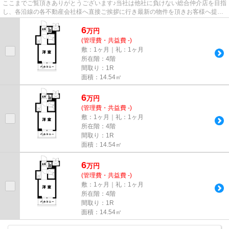
ここまでご覧頂きありがとうございます♪当社は他社に負けない総合仲介店を目指
し、各沿線の各不動産会社様へ直接ご挨拶に行き最新の物件を頂きお客様へ提供
しております！最新の情報は...
6
万
円
(管理費・共益費 -)
敷：1ヶ月｜礼：1ヶ月
所在階：4階
間取り：1R
面積：14.54㎡
6
万
円
(管理費・共益費 -)
敷：1ヶ月｜礼：1ヶ月
所在階：4階
間取り：1R
面積：14.54㎡
6
万
円
(管理費・共益費 -)
敷：1ヶ月｜礼：1ヶ月
所在階：4階
間取り：1R
面積：14.54㎡