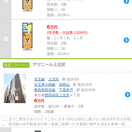
所在階：1階
間取り：1K
面積：20.00㎡
6
万
円
(管理費・共益費 3,000円)
敷：1ヶ月｜礼：1ヶ月
所在階：1階
間取り：1K
面積：20.00㎡
アヴニール上北沢
賃貸｜アパート
京王線
「
上北沢
」駅 徒歩3分
京王井の頭線
「
浜田山
」駅 徒歩22分
東急世田谷線
「
下高井戸
」駅 徒歩24分
東京都
世田谷区
上北沢
４丁目
6
万円
築年数：築11年 ｜募集中：
2室
階数：2階建
ここまでご覧頂きありがとうございます♪当社は他社に負けない総合仲介店を目指
し、各沿線の各不動産会社様へ直接ご挨拶に行き最新の物件を頂きお客様へ提供
しております！最新の情報は...