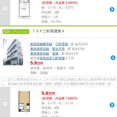
(管理費・共益費 3,000円)
敷：1ヶ月｜礼：0万円
所在階：1階
間取り：1K
面積：15.79㎡
ＴＯＰ三軒茶屋第４
賃貸｜マンション
東急田園都市線
「
三軒茶屋
」駅 徒歩10分
東急世田谷線
「
西太子堂
」駅 徒歩10分
東急世田谷線
「
若林
」駅 徒歩11分
東京都
世田谷区
三軒茶屋
２丁目
5.9
万円
築年数：築40年 ｜募集中：
2室
階数：5階建
ここまでご覧頂きありがとうございます♪当社は他社に負けない総合仲介店を目指
し、各沿線の各不動産会社様へ直接ご挨拶に行き最新の物件を頂きお客様へ提供
しております！最新の情報は...
5.9
万
円
(管理費・共益費 7,000円)
敷：1ヶ月｜礼：1ヶ月
所在階：4階
間取り：1R