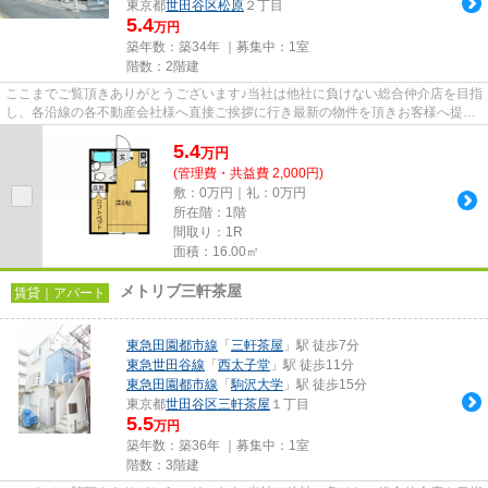
東京都
世田谷区
松原
２丁目
5.4
万円
築年数：築34年 ｜募集中：
1室
階数：2階建
ここまでご覧頂きありがとうございます♪当社は他社に負けない総合仲介店を目指
し、各沿線の各不動産会社様へ直接ご挨拶に行き最新の物件を頂きお客様へ提供
しております！最新の情報は...
5.4
万
円
(管理費・共益費 2,000円)
敷：0万円｜礼：0万円
所在階：1階
間取り：1R
面積：16.00㎡
メトリブ三軒茶屋
賃貸｜アパート
東急田園都市線
「
三軒茶屋
」駅 徒歩7分
東急世田谷線
「
西太子堂
」駅 徒歩11分
東急田園都市線
「
駒沢大学
」駅 徒歩15分
東京都
世田谷区
三軒茶屋
１丁目
5.5
万円
築年数：築36年 ｜募集中：
1室
階数：3階建