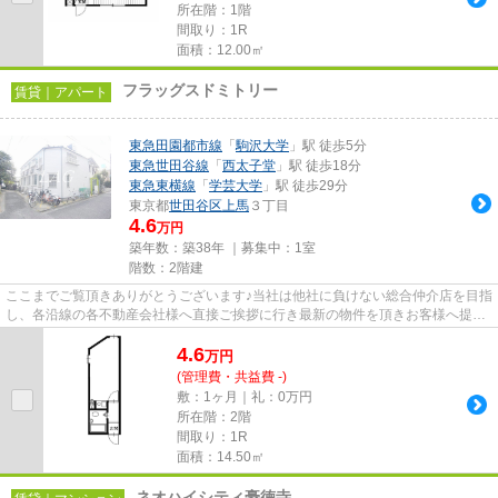
所在階：1階
間取り：1R
面積：12.00㎡
フラッグスドミトリー
賃貸｜アパート
東急田園都市線
「
駒沢大学
」駅 徒歩5分
東急世田谷線
「
西太子堂
」駅 徒歩18分
東急東横線
「
学芸大学
」駅 徒歩29分
東京都
世田谷区
上馬
３丁目
4.6
万円
築年数：築38年 ｜募集中：
1室
階数：2階建
ここまでご覧頂きありがとうございます♪当社は他社に負けない総合仲介店を目指
し、各沿線の各不動産会社様へ直接ご挨拶に行き最新の物件を頂きお客様へ提供
しております！最新の情報は...
4.6
万
円
(管理費・共益費 -)
敷：1ヶ月｜礼：0万円
所在階：2階
間取り：1R
面積：14.50㎡
ネオハイシティ豪徳寺