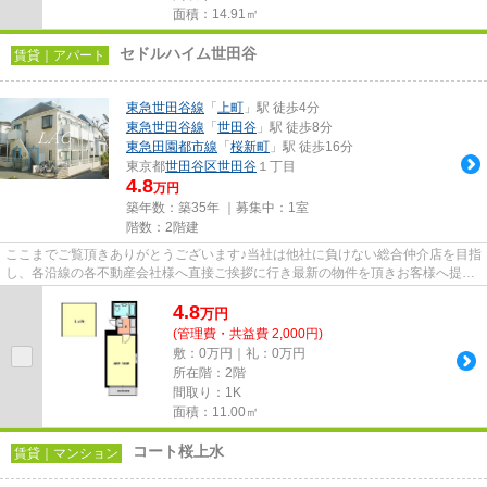
面積：14.91㎡
セドルハイム世田谷
賃貸｜アパート
東急世田谷線
「
上町
」駅 徒歩4分
東急世田谷線
「
世田谷
」駅 徒歩8分
東急田園都市線
「
桜新町
」駅 徒歩16分
東京都
世田谷区
世田谷
１丁目
4.8
万円
築年数：築35年 ｜募集中：
1室
階数：2階建
ここまでご覧頂きありがとうございます♪当社は他社に負けない総合仲介店を目指
し、各沿線の各不動産会社様へ直接ご挨拶に行き最新の物件を頂きお客様へ提供
しております！最新の情報は...
4.8
万
円
(管理費・共益費 2,000円)
敷：0万円｜礼：0万円
所在階：2階
間取り：1K
面積：11.00㎡
コート桜上水
賃貸｜マンション