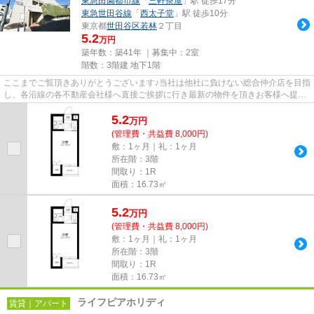
東急田園都市線
「
三軒茶屋
」駅 徒歩17分
東急世田谷線
「
西太子堂
」駅 徒歩10分
東京都
世田谷区
若林
２丁目
5.2
万円
築年数：築41年 ｜募集中：
2室
階数：3階建 地下1階
ここまでご覧頂きありがとうございます♪当社は他社に負けない総合仲介店を目指
し、各沿線の各不動産会社様へ直接ご挨拶に行き最新の物件を頂きお客様へ提供
しております！最新の情報は...
5.2
万
円
(管理費・共益費 8,000円)
敷：1ヶ月｜礼：1ヶ月
所在階：3階
間取り：1R
面積：16.73㎡
5.2
万
円
(管理費・共益費 8,000円)
敷：1ヶ月｜礼：1ヶ月
所在階：3階
間取り：1R
面積：16.73㎡
ライフピアホリディ
賃貸｜アパート