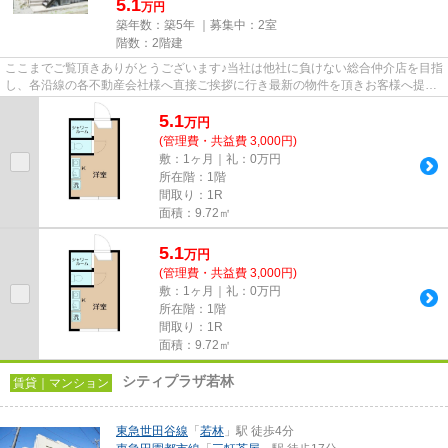
5.1
万円
築年数：築5年 ｜募集中：
2室
階数：2階建
ここまでご覧頂きありがとうございます♪当社は他社に負けない総合仲介店を目指
し、各沿線の各不動産会社様へ直接ご挨拶に行き最新の物件を頂きお客様へ提供
しております！最新の情報は...
5.1
万
円
(管理費・共益費 3,000円)
敷：1ヶ月｜礼：0万円
所在階：1階
間取り：1R
面積：9.72㎡
5.1
万
円
(管理費・共益費 3,000円)
敷：1ヶ月｜礼：0万円
所在階：1階
間取り：1R
面積：9.72㎡
シティプラザ若林
賃貸｜マンション
東急世田谷線
「
若林
」駅 徒歩4分