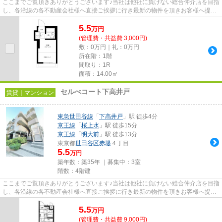
ここまでご覧頂きありがとうございます♪当社は他社に負けない総合仲介店を目指
し、各沿線の各不動産会社様へ直接ご挨拶に行き最新の物件を頂きお客様へ提供
しております！最新の情報は...
5.5
万
円
(管理費・共益費 3,000円)
敷：0万円｜礼：0万円
所在階：1階
間取り：1R
面積：14.00㎡
セルべコート下高井戸
賃貸｜マンション
東急世田谷線
「
下高井戸
」駅 徒歩4分
京王線
「
桜上水
」駅 徒歩15分
京王線
「
明大前
」駅 徒歩13分
東京都
世田谷区
赤堤
４丁目
5.5
万円
築年数：築35年 ｜募集中：
3室
階数：4階建
ここまでご覧頂きありがとうございます♪当社は他社に負けない総合仲介店を目指
し、各沿線の各不動産会社様へ直接ご挨拶に行き最新の物件を頂きお客様へ提供
しております！最新の情報は...
5.5
万
円
(管理費・共益費 9,000円)