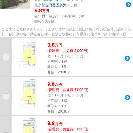
東京都
世田谷区
奥沢
２丁目
9.8
万円
築年数：築29年 ｜募集中：
3室
階数：2階建
ここまでご覧頂きありがとうございます♪当社は他社に負けない総合仲介店を目指
し、各沿線の各不動産会社様へ直接ご挨拶に行き最新の物件を頂きお客様へ提供
しております！最新の情報は...
9.8
万
円
(管理費・共益費 5,000円)
敷：1ヶ月｜礼：1ヶ月
所在階：1階
間取り：1R
面積：29.36㎡
9.8
万
円
(管理費・共益費 5,000円)
敷：1ヶ月｜礼：1ヶ月
所在階：1階
間取り：1R
面積：29.36㎡
9.8
万
円
(管理費・共益費 5,000円)