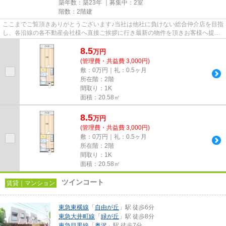
築年数：築23年 ｜募集中：
2室
階数：2階建
ここまでご覧頂きありがとうございます♪当社は他社に負けない総合仲介店を目指
し、各沿線の各不動産会社様へ直接ご挨拶に行き最新の物件を頂きお客様へ提供
しております！最新の情報は...
8.5
万
円
(管理費・共益費 3,000円)
敷：0万円｜礼：0.5ヶ月
所在階：2階
間取り：1K
面積：20.58㎡
8.5
万
円
(管理費・共益費 3,000円)
敷：0万円｜礼：0.5ヶ月
所在階：2階
間取り：1K
面積：20.58㎡
ツインコート
賃貸｜マンション
東急東横線
「
自由が丘
」駅 徒歩6分
東急大井町線
「
緑が丘
」駅 徒歩8分
東急目黒線
「
奥沢
」駅 徒歩7分