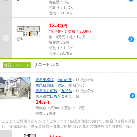
所在階：2階
間取り：1LDK
面積：33.70㎡
13.3
万
円
(管理費・共益費 4,300円)
敷：0万円｜礼：1ヶ月
所在階：2階
間取り：1LDK
面積：33.70㎡
サニーヒルズ
賃貸｜アパート
東急東横線
「
自由が丘
」駅 徒歩4分
東急目黒線
「
奥沢
」駅 徒歩6分
東急大井町線
「
九品仏
」駅 徒歩7分
東京都
世田谷区
奥沢
５丁目
14
万円
築年数：築9年 ｜募集中：
2室
階数：2階建
ここまでご覧頂きありがとうございます♪当社は他社に負けない総合仲介店を目指
し、各沿線の各不動産会社様へ直接ご挨拶に行き最新の物件を頂きお客様へ提供
しております！最新の情報は...