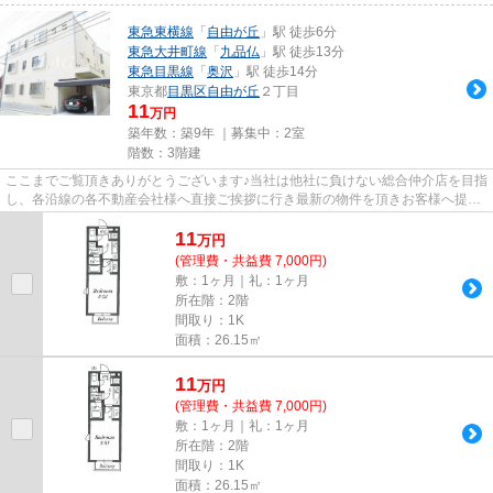
東急東横線
「
自由が丘
」駅 徒歩6分
東急大井町線
「
九品仏
」駅 徒歩13分
東急目黒線
「
奥沢
」駅 徒歩14分
東京都
目黒区
自由が丘
２丁目
11
万円
築年数：築9年 ｜募集中：
2室
階数：3階建
ここまでご覧頂きありがとうございます♪当社は他社に負けない総合仲介店を目指
し、各沿線の各不動産会社様へ直接ご挨拶に行き最新の物件を頂きお客様へ提供
しております！最新の情報は...
11
万
円
(管理費・共益費 7,000円)
敷：1ヶ月｜礼：1ヶ月
所在階：2階
間取り：1K
面積：26.15㎡
11
万
円
(管理費・共益費 7,000円)
敷：1ヶ月｜礼：1ヶ月
所在階：2階
間取り：1K
面積：26.15㎡