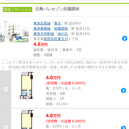
日興パレセゾン田園調布
賃貸｜マンション
東急目黒線
「
奥沢
」駅 徒歩8分
東急東横線
「
田園調布
」駅 徒歩11分
東急大井町線
「
緑が丘
」駅 徒歩15分
東京都
世田谷区
東玉川
１丁目
4.6
万円
築年数：築41年 ｜募集中：
3室
階数：5階建
ここまでご覧頂きありがとうございます♪当社は他社に負けない総合仲介店を目指
し、各沿線の各不動産会社様へ直接ご挨拶に行き最新の物件を頂きお客様へ提供
しております！最新の情報は...
4.6
万
円
(管理費・共益費 8,000円)
敷：0万円｜礼：1ヶ月
所在階：4階
間取り：1R
面積：15.18㎡
4.6
万
円
(管理費・共益費 8,000円)
敷：0万円｜礼：1ヶ月