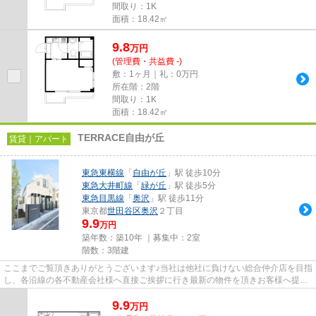
間取り：1K
面積：18.42㎡
9.8
万
円
(管理費・共益費 -)
敷：1ヶ月｜礼：0万円
所在階：2階
間取り：1K
面積：18.42㎡
TERRACE自由が丘
賃貸｜アパート
東急東横線
「
自由が丘
」駅 徒歩10分
東急大井町線
「
緑が丘
」駅 徒歩5分
東急目黒線
「
奥沢
」駅 徒歩11分
東京都
世田谷区
奥沢
２丁目
9.9
万円
築年数：築10年 ｜募集中：
2室
階数：3階建
ここまでご覧頂きありがとうございます♪当社は他社に負けない総合仲介店を目指
し、各沿線の各不動産会社様へ直接ご挨拶に行き最新の物件を頂きお客様へ提供
しております！最新の情報は...
9.9
万
円