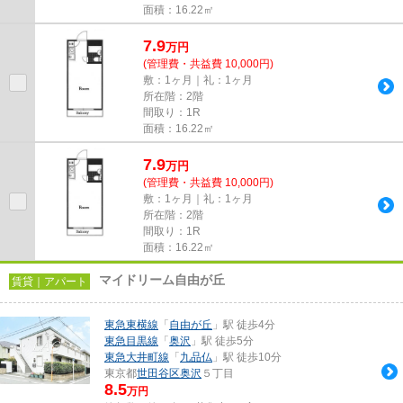
面積：16.22㎡
7.9
万
円
(管理費・共益費 10,000円)
敷：1ヶ月｜礼：1ヶ月
所在階：2階
間取り：1R
面積：16.22㎡
7.9
万
円
(管理費・共益費 10,000円)
敷：1ヶ月｜礼：1ヶ月
所在階：2階
間取り：1R
面積：16.22㎡
マイドリーム自由が丘
賃貸｜アパート
東急東横線
「
自由が丘
」駅 徒歩4分
東急目黒線
「
奥沢
」駅 徒歩5分
東急大井町線
「
九品仏
」駅 徒歩10分
東京都
世田谷区
奥沢
５丁目
8.5
万円