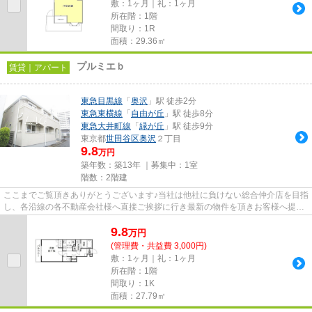
敷：1ヶ月｜礼：1ヶ月
所在階：1階
間取り：1R
面積：29.36㎡
プルミエｂ
賃貸｜アパート
東急目黒線
「
奥沢
」駅 徒歩2分
東急東横線
「
自由が丘
」駅 徒歩8分
東急大井町線
「
緑が丘
」駅 徒歩9分
東京都
世田谷区
奥沢
２丁目
9.8
万円
築年数：築13年 ｜募集中：
1室
階数：2階建
ここまでご覧頂きありがとうございます♪当社は他社に負けない総合仲介店を目指
し、各沿線の各不動産会社様へ直接ご挨拶に行き最新の物件を頂きお客様へ提供
しております！最新の情報は...
9.8
万
円
(管理費・共益費 3,000円)
敷：1ヶ月｜礼：1ヶ月
所在階：1階
間取り：1K
面積：27.79㎡