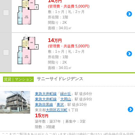
14
万
円
(管理費・共益費 5,000円)
敷：1ヶ月｜礼：2ヶ月
所在階：1階
間取り：2K
面積：34.01㎡
14
万
円
(管理費・共益費 5,000円)
敷：1ヶ月｜礼：2ヶ月
所在階：1階
間取り：2K
面積：34.01㎡
サニーサイドレジデンス
賃貸｜マンション
東急大井町線
「
緑が丘
」駅 徒歩6分
東急大井町線
「
大岡山
」駅 徒歩9分
東急目黒線
「
奥沢
」駅 徒歩10分
東京都
大田区
石川町
１丁目
15
万円
築年数：築37年 ｜募集中：
3室
階数：3階建
ここまでご覧頂きありがとうございます♪当社は他社に負けない総合仲介店を目指