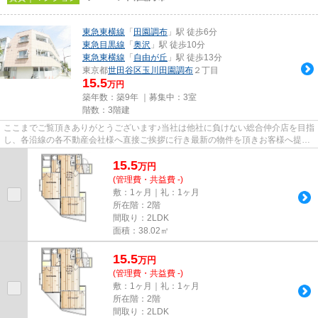
東急東横線
「
田園調布
」駅 徒歩6分
東急目黒線
「
奥沢
」駅 徒歩10分
東急東横線
「
自由が丘
」駅 徒歩13分
東京都
世田谷区
玉川田園調布
２丁目
15.5
万円
築年数：築9年 ｜募集中：
3室
階数：3階建
ここまでご覧頂きありがとうございます♪当社は他社に負けない総合仲介店を目指
し、各沿線の各不動産会社様へ直接ご挨拶に行き最新の物件を頂きお客様へ提供
しております！最新の情報は...
15.5
万
円
(管理費・共益費 -)
敷：1ヶ月｜礼：1ヶ月
所在階：2階
間取り：2LDK
面積：38.02㎡
15.5
万
円
(管理費・共益費 -)
敷：1ヶ月｜礼：1ヶ月
所在階：2階
間取り：2LDK