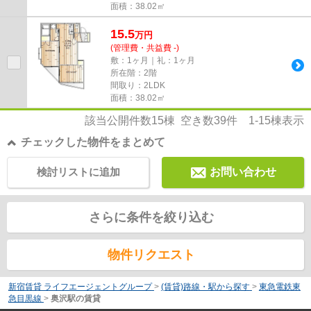
面積：38.02㎡
15.5
万
円
(管理費・共益費 -)
敷：1ヶ月｜礼：1ヶ月
所在階：2階
間取り：2LDK
面積：38.02㎡
該当公開件数
15
棟 空き数
39
件
1-15
棟表示
チェックした物件をまとめて
検討リストに追加
お問い合わせ
さらに条件を絞り込む
物件リクエスト
新宿賃貸 ライフエージェントグループ
>
(賃貸)路線・駅から探す
>
東急電鉄東
急目黒線
>
奥沢駅の賃貸