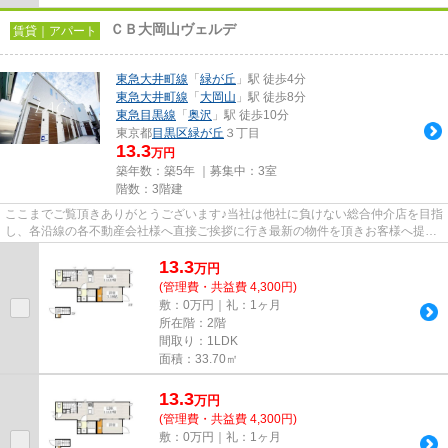
ＣＢ大岡山ヴェルデ
賃貸｜アパート
東急大井町線
「
緑が丘
」駅 徒歩4分
東急大井町線
「
大岡山
」駅 徒歩8分
東急目黒線
「
奥沢
」駅 徒歩10分
東京都
目黒区
緑が丘
３丁目
13.3
万円
築年数：築5年 ｜募集中：
3室
階数：3階建
ここまでご覧頂きありがとうございます♪当社は他社に負けない総合仲介店を目指
し、各沿線の各不動産会社様へ直接ご挨拶に行き最新の物件を頂きお客様へ提供
しております！最新の情報は...
13.3
万
円
(管理費・共益費 4,300円)
敷：0万円｜礼：1ヶ月
所在階：2階
間取り：1LDK
面積：33.70㎡
13.3
万
円
(管理費・共益費 4,300円)
敷：0万円｜礼：1ヶ月