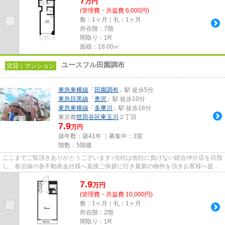
7
万
円
(管理費・共益費 6,000円)
敷：1ヶ月｜礼：1ヶ月
所在階：7階
間取り：1R
面積：18.00㎡
ユースフル田園調布
賃貸｜マンション
東急東横線
「
田園調布
」駅 徒歩5分
東急目黒線
「
奥沢
」駅 徒歩10分
東急東横線
「
多摩川
」駅 徒歩16分
東京都
世田谷区
東玉川
２丁目
7.9
万円
築年数：築41年 ｜募集中：
3室
階数：5階建
ここまでご覧頂きありがとうございます♪当社は他社に負けない総合仲介店を目指
し、各沿線の各不動産会社様へ直接ご挨拶に行き最新の物件を頂きお客様へ提供
しております！最新の情報は...
7.9
万
円
(管理費・共益費 10,000円)
敷：1ヶ月｜礼：1ヶ月
所在階：2階
間取り：1R