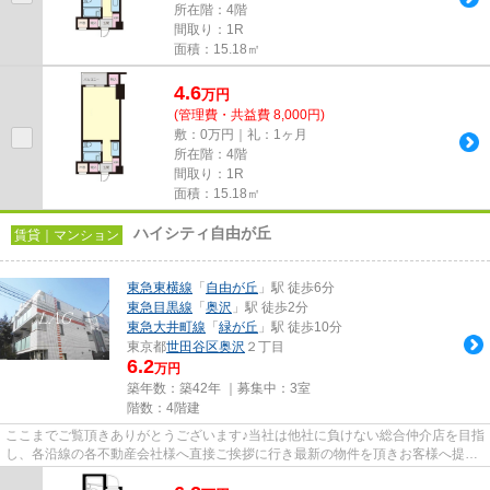
所在階：4階
間取り：1R
面積：15.18㎡
4.6
万
円
(管理費・共益費 8,000円)
敷：0万円｜礼：1ヶ月
所在階：4階
間取り：1R
面積：15.18㎡
ハイシティ自由が丘
賃貸｜マンション
東急東横線
「
自由が丘
」駅 徒歩6分
東急目黒線
「
奥沢
」駅 徒歩2分
東急大井町線
「
緑が丘
」駅 徒歩10分
東京都
世田谷区
奥沢
２丁目
6.2
万円
築年数：築42年 ｜募集中：
3室
階数：4階建
ここまでご覧頂きありがとうございます♪当社は他社に負けない総合仲介店を目指
し、各沿線の各不動産会社様へ直接ご挨拶に行き最新の物件を頂きお客様へ提供
しております！最新の情報は...