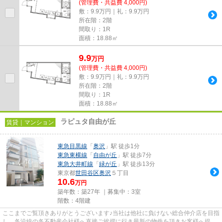
(管理費・共益費 4,000円)
敷：9.9万円｜礼：9.9万円
所在階：2階
間取り：1R
面積：18.88㎡
9.9
万
円
(管理費・共益費 4,000円)
敷：9.9万円｜礼：9.9万円
所在階：2階
間取り：1R
面積：18.88㎡
ラピュタ自由が丘
賃貸｜マンション
東急目黒線
「
奥沢
」駅 徒歩1分
東急東横線
「
自由が丘
」駅 徒歩7分
東急大井町線
「
緑が丘
」駅 徒歩13分
東京都
世田谷区
奥沢
５丁目
10.6
万円
築年数：築27年 ｜募集中：
3室
階数：4階建
ここまでご覧頂きありがとうございます♪当社は他社に負けない総合仲介店を目指
し、各沿線の各不動産会社様へ直接ご挨拶に行き最新の物件を頂きお客様へ提供