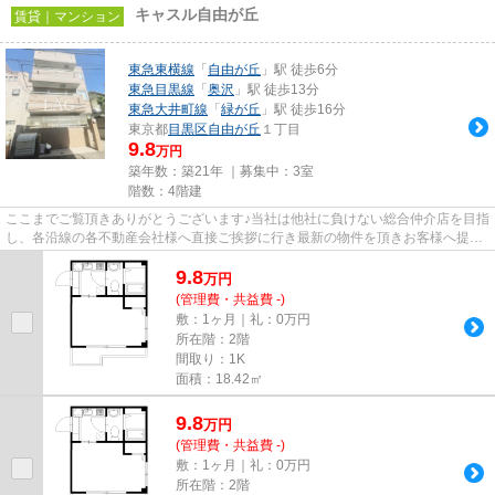
キャスル自由が丘
賃貸｜マンション
東急東横線
「
自由が丘
」駅 徒歩6分
東急目黒線
「
奥沢
」駅 徒歩13分
東急大井町線
「
緑が丘
」駅 徒歩16分
東京都
目黒区
自由が丘
１丁目
9.8
万円
築年数：築21年 ｜募集中：
3室
階数：4階建
ここまでご覧頂きありがとうございます♪当社は他社に負けない総合仲介店を目指
し、各沿線の各不動産会社様へ直接ご挨拶に行き最新の物件を頂きお客様へ提供
しております！最新の情報は...
9.8
万
円
(管理費・共益費 -)
敷：1ヶ月｜礼：0万円
所在階：2階
間取り：1K
面積：18.42㎡
9.8
万
円
(管理費・共益費 -)
敷：1ヶ月｜礼：0万円
所在階：2階