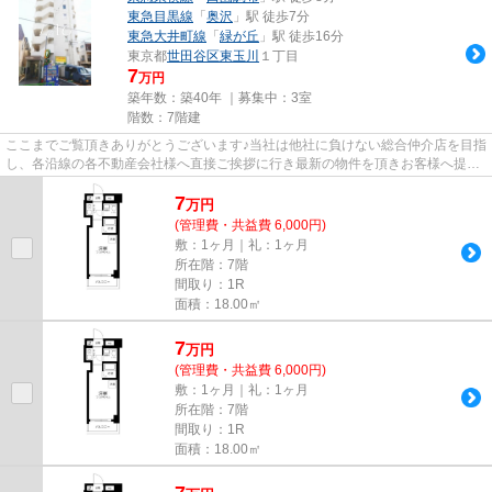
東急目黒線
「
奥沢
」駅 徒歩7分
東急大井町線
「
緑が丘
」駅 徒歩16分
東京都
世田谷区
東玉川
１丁目
7
万円
築年数：築40年 ｜募集中：
3室
階数：7階建
ここまでご覧頂きありがとうございます♪当社は他社に負けない総合仲介店を目指
し、各沿線の各不動産会社様へ直接ご挨拶に行き最新の物件を頂きお客様へ提供
しております！最新の情報は...
7
万
円
(管理費・共益費 6,000円)
敷：1ヶ月｜礼：1ヶ月
所在階：7階
間取り：1R
面積：18.00㎡
7
万
円
(管理費・共益費 6,000円)
敷：1ヶ月｜礼：1ヶ月
所在階：7階
間取り：1R
面積：18.00㎡