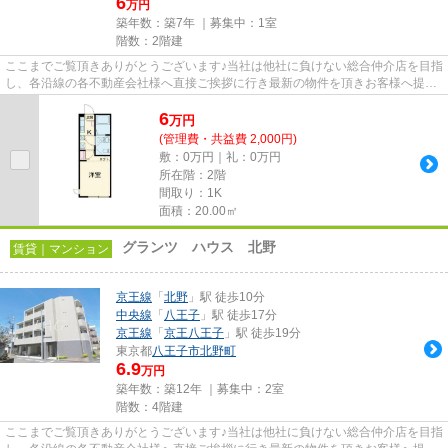
6
万円
築年数：築7年 ｜募集中：
1室
階数：2階建
ここまでご覧頂きありがとうございます♪当社は他社に負けない総合仲介店を目指
し、各沿線の各不動産会社様へ直接ご挨拶に行き最新の物件を頂きお客様へ提供
しております！最新の情報は...
6
万
円
(管理費・共益費 2,000円)
敷：0万円｜礼：0万円
所在階：2階
間取り：1K
面積：20.00㎡
グランツ ハウス 北野
賃貸｜マンション
京王線
「
北野
」駅 徒歩10分
中央線
「
八王子
」駅 徒歩17分
京王線
「
京王八王子
」駅 徒歩19分
東京都
八王子市
北野町
6.9
万円
築年数：築12年 ｜募集中：
2室
階数：4階建
ここまでご覧頂きありがとうございます♪当社は他社に負けない総合仲介店を目指