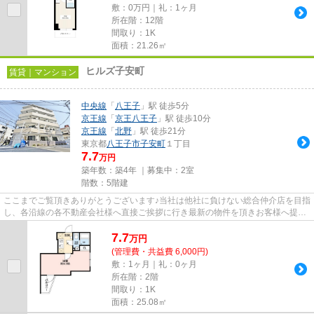
敷：0万円｜礼：1ヶ月
所在階：12階
間取り：1K
面積：21.26㎡
ヒルズ子安町
賃貸｜マンション
中央線
「
八王子
」駅 徒歩5分
京王線
「
京王八王子
」駅 徒歩10分
京王線
「
北野
」駅 徒歩21分
東京都
八王子市
子安町
１丁目
7.7
万円
築年数：築4年 ｜募集中：
2室
階数：5階建
ここまでご覧頂きありがとうございます♪当社は他社に負けない総合仲介店を目指
し、各沿線の各不動産会社様へ直接ご挨拶に行き最新の物件を頂きお客様へ提供
しております！最新の情報は...
7.7
万
円
(管理費・共益費 6,000円)
敷：1ヶ月｜礼：0ヶ月
所在階：2階
間取り：1K
面積：25.08㎡