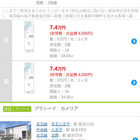
階数：2階建
ここまでご覧頂きありがとうございます♪当社は他社に負けない総合仲介店を目指
し、各沿線の各不動産会社様へ直接ご挨拶に行き最新の物件を頂きお客様へ提供
しております！最新の情報は...
7.4
万
円
(管理費・共益費 4,000円)
敷：0万円｜礼：1ヶ月
所在階：2階
間取り：1K
面積：34.00㎡
7.4
万
円
(管理費・共益費 4,000円)
敷：0万円｜礼：1ヶ月
所在階：2階
間取り：1K
面積：34.00㎡
プラシード カメリア
賃貸｜アパート
京王線
「
京王八王子
」駅 徒歩11分
中央線
「
八王子
」駅 徒歩19分
京王線
「
北野
」駅 徒歩25分