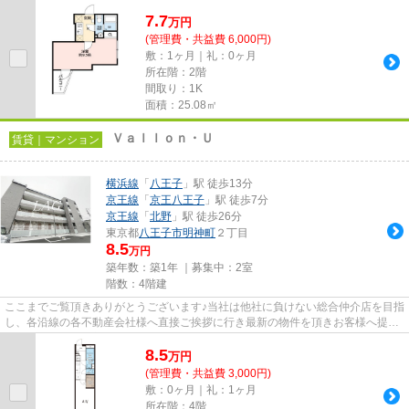
7.7
万
円
(管理費・共益費 6,000円)
敷：1ヶ月｜礼：0ヶ月
所在階：2階
間取り：1K
面積：25.08㎡
Ｖａｌｌｏｎ・Ｕ
賃貸｜マンション
横浜線
「
八王子
」駅 徒歩13分
京王線
「
京王八王子
」駅 徒歩7分
京王線
「
北野
」駅 徒歩26分
東京都
八王子市
明神町
２丁目
8.5
万円
築年数：築1年 ｜募集中：
2室
階数：4階建
ここまでご覧頂きありがとうございます♪当社は他社に負けない総合仲介店を目指
し、各沿線の各不動産会社様へ直接ご挨拶に行き最新の物件を頂きお客様へ提供
しております！最新の情報は...
8.5
万
円
(管理費・共益費 3,000円)
敷：0ヶ月｜礼：1ヶ月
所在階：4階