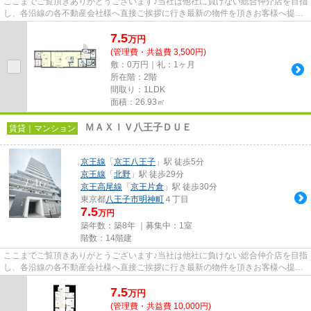
ここまでご覧頂きありがとうございます♪当社は他社に負けない総合仲介店を目指
し、各沿線の各不動産会社様へ直接ご挨拶に行き最新の物件を頂きお客様へ提供
しております！最新の情報は...
7.5
万
円
(管理費・共益費 3,500円)
敷：0万円｜礼：1ヶ月
所在階：2階
間取り：1LDK
面積：26.93㎡
ＭＡＸＩＶ八王子ＤＵＥ
賃貸｜マンション
京王線
「
京王八王子
」駅 徒歩5分
京王線
「
北野
」駅 徒歩29分
京王高尾線
「
京王片倉
」駅 徒歩30分
東京都
八王子市
明神町
４丁目
7.5
万円
築年数：築8年 ｜募集中：
1室
階数：14階建
ここまでご覧頂きありがとうございます♪当社は他社に負けない総合仲介店を目指
し、各沿線の各不動産会社様へ直接ご挨拶に行き最新の物件を頂きお客様へ提供
しております！最新の情報は...
7.5
万
円
(管理費・共益費 10,000円)