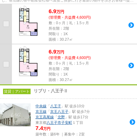
し、各沿線の各不動産会社様へ直接ご挨拶に行き最新の物件を頂きお客様へ提供
しております！最新の情報は...
6.9
万
円
(管理費・共益費 4,600円)
敷：0ヶ月｜礼：1.5ヶ月
所在階：2階
間取り：1K
面積：30.27㎡
6.9
万
円
(管理費・共益費 4,600円)
敷：0ヶ月｜礼：1.5ヶ月
所在階：2階
間取り：1K
面積：30.27㎡
リブリ・八王子Ⅱ
賃貸｜アパート
中央線
「
八王子
」駅 徒歩10分
京王線
「
京王八王子
」駅 徒歩7分
京王高尾線
「
北野
」駅 徒歩17分
東京都
八王子市
子安町
１丁目
7.4
万円
築年数：築6年 ｜募集中：
2室