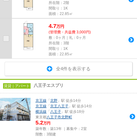
所在階：2階
間取り：1K
面積：22.85㎡
4.7
万
円
(管理費・共益費 3,000円)
敷：0ヶ月｜礼：0ヶ月
所在階：3階
間取り：1K
面積：22.85㎡
全4件を表示する
八王子エスプリ
賃貸｜アパート
京王線
「
北野
」駅 徒歩14分
京王線
「
京王八王子
」駅 徒歩14分
横浜線
「
八王子
」駅 徒歩18分
東京都
八王子市
北野町
5.2
万円
築年数：築13年 ｜募集中：
2室
階数：3階建