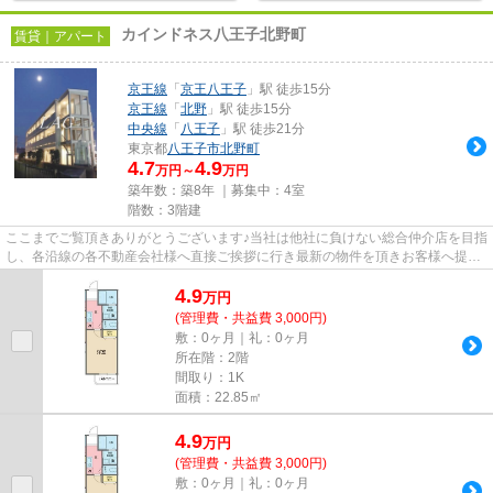
カインドネス八王子北野町
賃貸｜アパート
京王線
「
京王八王子
」駅 徒歩15分
京王線
「
北野
」駅 徒歩15分
中央線
「
八王子
」駅 徒歩21分
東京都
八王子市
北野町
4.7
4.9
万円～
万円
築年数：築8年 ｜募集中：
4室
階数：3階建
ここまでご覧頂きありがとうございます♪当社は他社に負けない総合仲介店を目指
し、各沿線の各不動産会社様へ直接ご挨拶に行き最新の物件を頂きお客様へ提供
しております！最新の情報は...
4.9
万
円
(管理費・共益費 3,000円)
敷：0ヶ月｜礼：0ヶ月
所在階：2階
間取り：1K
面積：22.85㎡
4.9
万
円
(管理費・共益費 3,000円)
敷：0ヶ月｜礼：0ヶ月