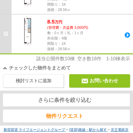
間取り：1K
面積：28.56㎡
8.5
万
円
(管理費・共益費 3,000円)
敷：0ヶ月｜礼：1ヶ月
所在階：4階
間取り：1K
面積：28.56㎡
該当公開件数
10
棟 空き数
18
件
1-10
棟表示
チェックした物件をまとめて
検討リストに追加
お問い合わせ
さらに条件を絞り込む
物件リクエスト
新宿賃貸 ライフエージェントグループ
>
(賃貸)路線・駅から探す
>
京王電鉄京