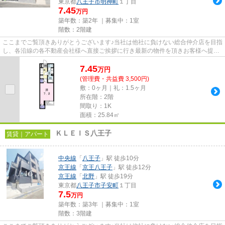
東京都
八王子市
明神町
１丁目
7.45
万円
築年数：築2年 ｜募集中：
1室
階数：2階建
ここまでご覧頂きありがとうございます♪当社は他社に負けない総合仲介店を目指
し、各沿線の各不動産会社様へ直接ご挨拶に行き最新の物件を頂きお客様へ提供
しております！最新の情報は...
7.45
万
円
(管理費・共益費 3,500円)
敷：0ヶ月｜礼：1.5ヶ月
所在階：2階
間取り：1K
面積：25.84㎡
ＫＬＥＩＳ八王子
賃貸｜アパート
中央線
「
八王子
」駅 徒歩10分
京王線
「
京王八王子
」駅 徒歩12分
京王線
「
北野
」駅 徒歩19分
東京都
八王子市
子安町
１丁目
7.5
万円
築年数：築3年 ｜募集中：
1室
階数：3階建