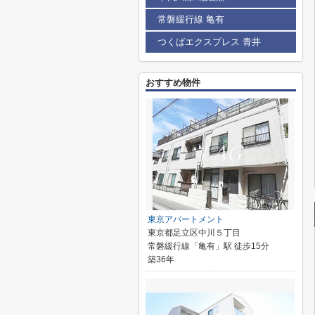
常磐緩行線 亀有
つくばエクスプレス 青井
おすすめ物件
東京アパートメント
東京都足立区中川５丁目
常磐緩行線「亀有」駅 徒歩15分
築36年