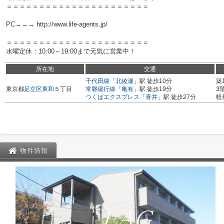
＝＝＝＝＝＝＝＝＝＝＝＝＝＝＝＝＝＝＝＝＝＝
PC→→→ http://www.life-agents.jp/
＝＝＝＝＝＝＝＝＝＝＝＝＝＝＝＝＝＝＝＝＝＝
水曜定休：10:00～19:00まで元気に営業中！
所在地
交通
千代田線
「
北綾瀬
」駅 徒歩10分
築
東京都
足立区
東和
５丁目
常磐緩行線
「
亀有
」駅 徒歩19分
3
つくばエクスプレス
「
青井
」駅 徒歩27分
軽
物件情報