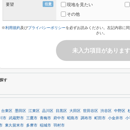
要望
任意
現地を見たい
その他
※
利用規約
及び
プライバシーポリシー
を必ずお読みください。左記内容に同
さい。
未入力項目がありま
探す
台東区
墨田区
江東区
品川区
目黒区
大田区
世田谷区
渋谷区
中野区
川市
武蔵野市
三鷹市
青梅市
府中市
昭島市
調布市
町田市
小金井市
小
市
東久留米市
多摩市
稲城市
羽村市