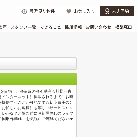
最近見た物件
お気に入り
来店予約
の声
スタッフ一覧
できること
採用情報
お問い合わせ
相談窓口
店を目指し、各沿線の各不動産会社様へ直
はインターネットに掲載されるまでにお時
を提供することが可能です☆初期費用の分
！お忙しいお客様にも嬉しいサービス♪い
しいかな？と悩む前にお部屋探しのライフ
収作業etc..お気軽にご連絡ください★