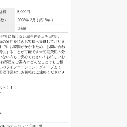
益費
5,000円
年数）
2008年 2月 ( 築18年 )
3階建
は他社に負けない総合仲介店を目指し、
新の物件を頂きお客様へ提供しておりま
までにお時間がかかるため、お問い合わ
提供することが可能です☆初期費用の分
いない方もご安心ください！お忙しいお
のお部屋をご案内☆どんなことでもご相
しのライフエージェントグループまで！
収作業etc..お気軽にご連絡ください★
ちら！！！
＝
＝
16 ルナージュ北千住 1階