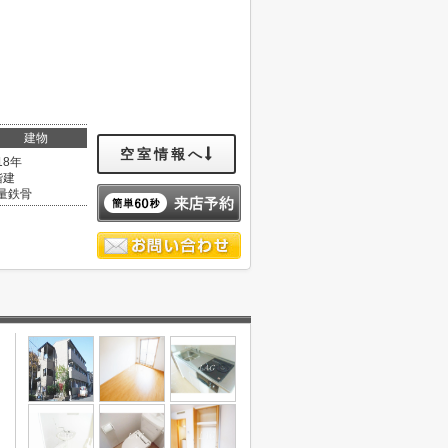
建物
空室情報へ
18年
階建
量鉄骨