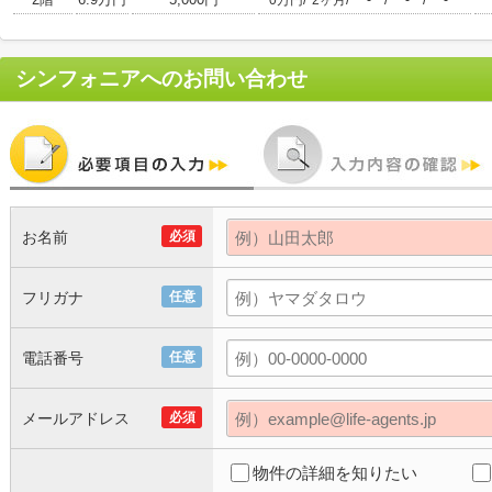
0万円
2ヶ月
-
-
-
シンフォニア
へのお問い合わせ
お名前
必須
フリガナ
任意
電話番号
任意
メールアドレス
必須
物件の詳細を知りたい