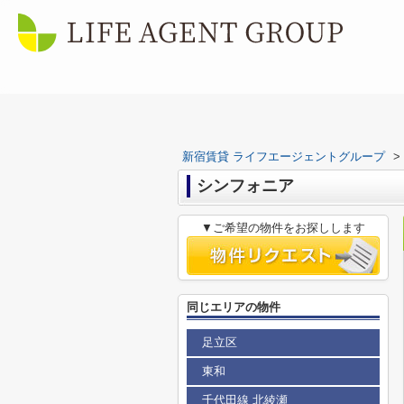
新宿賃貸 ライフエージェントグループ
>
シンフォニア
▼ご希望の物件をお探しします
同じエリアの物件
足立区
東和
千代田線 北綾瀬