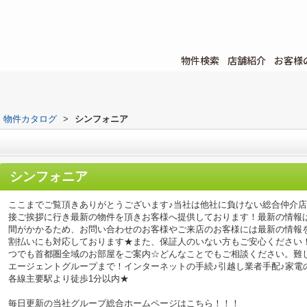
物件検索
店舗紹介
お客様
物件カタログ
>
シンフォニア
シンフォニア
ここまでご覧頂きありがとうございます♪当社は他社に負けない総合仲介
接ご挨拶に行き最新の物件を頂きお客様へ提供しております！最新の情報
間がかかるため、お問い合わせのお客様やご来店のお客様には最新の情報
割払いにも対応しております★また、保証人のいない方もご安心ください
つでも首都圏全域のお部屋をご案内☆どんなことでもご相談ください。難
エージェントグループまで！インターネットの手続♪引越し業者手配♪家電の回
各線主要駅より徒歩1分以内★
毎日更新の当社グループ総合ホームページはこちら！！！