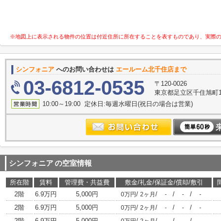
※地図上に表示される物件の位置は付近住所に所在することを表すものであり、実際
シンフォニア
へのお問い合わせは
エールーム北千住店まで
03-6812-0535
〒120-0026
東京都足立区千住旭町1-
10:00～19:00 定休日:毎週水曜日(祝日の場合は営業)
シンフォニア
の空室情報
所在階
賃料
管理費・共益費
敷金/礼金/保証金/償却/敷引
2階
6.9万円
5,000円
/
/
/
/
0万円
2ヶ月
-
-
-
2階
6.9万円
5,000円
/
/
/
/
0万円
2ヶ月
-
-
-
2階
6.9万円
5,000円
/
/
/
/