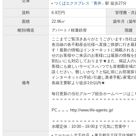
交通
つくばエクスプレス
「
青井
」駅 徒歩27分
賃料
6.9万円
管理費・共
面積
22.96㎡
築年月（築
種別/構造
アパート / 軽量鉄骨
階建
ここまでご覧頂きありがとうございます♪当社
各沿線の各不動産会社様へ直接ご挨拶に行き最
す！最新の情報はインターネットに掲載される
せのお客様やご来店のお客様には最新の情報を
割払いにも対応しております★また、保証人の
客様にも嬉しいサービス♪いつでも首都圏全域
談ください。難しいかな？と悩む前にお部屋探
インターネットの手続♪引越し業者手配♪家電の回
備考
各線主要駅より徒歩1分以内★
毎日更新の当社グループ総合ホームページはこ
＝＝＝＝＝＝＝＝＝＝＝＝＝＝＝＝＝＝＝＝＝
PC→→→ http://www.life-agents.jp/
＝＝＝＝＝＝＝＝＝＝＝＝＝＝＝＝＝＝＝＝＝
水曜定休：10:00～19:00まで元気に営業中！
エールーム北千住店
東京都足立区千住旭町1-