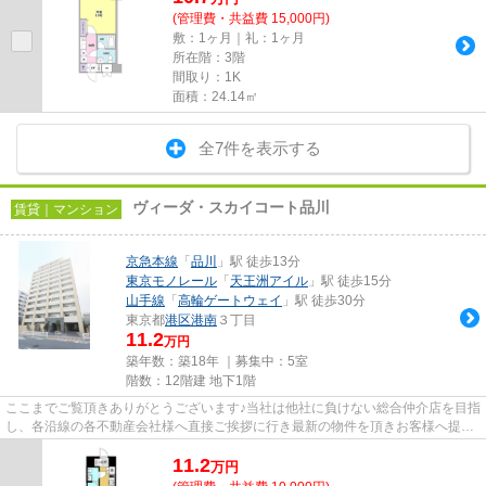
(管理費・共益費 15,000円)
敷：1ヶ月｜礼：1ヶ月
所在階：3階
間取り：1K
面積：24.14㎡
全7件を表示する
ヴィーダ・スカイコート品川
賃貸｜マンション
京急本線
「
品川
」駅 徒歩13分
東京モノレール
「
天王洲アイル
」駅 徒歩15分
山手線
「
高輪ゲートウェイ
」駅 徒歩30分
東京都
港区
港南
３丁目
11.2
万円
築年数：築18年 ｜募集中：
5室
階数：12階建 地下1階
ここまでご覧頂きありがとうございます♪当社は他社に負けない総合仲介店を目指
し、各沿線の各不動産会社様へ直接ご挨拶に行き最新の物件を頂きお客様へ提供
しております！最新の情報は...
11.2
万
円