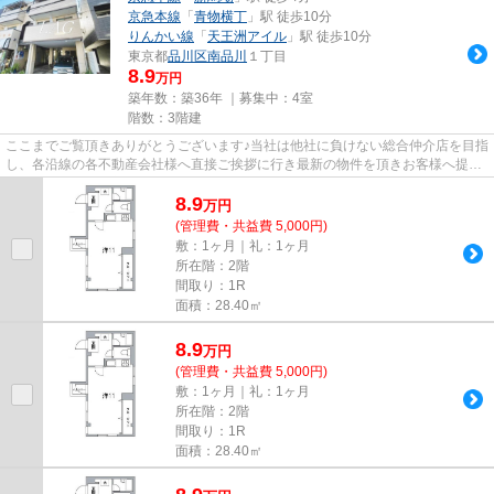
京急本線
「
青物横丁
」駅 徒歩10分
りんかい線
「
天王洲アイル
」駅 徒歩10分
東京都
品川区
南品川
１丁目
8.9
万円
築年数：築36年 ｜募集中：
4室
階数：3階建
ここまでご覧頂きありがとうございます♪当社は他社に負けない総合仲介店を目指
し、各沿線の各不動産会社様へ直接ご挨拶に行き最新の物件を頂きお客様へ提供
しております！最新の情報は...
8.9
万
円
(管理費・共益費 5,000円)
敷：1ヶ月｜礼：1ヶ月
所在階：2階
間取り：1R
面積：28.40㎡
8.9
万
円
(管理費・共益費 5,000円)
敷：1ヶ月｜礼：1ヶ月
所在階：2階
間取り：1R
面積：28.40㎡