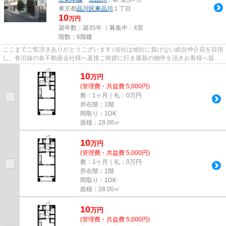
東京都
品川区
東品川
１丁目
10
万円
築年数：築35年 ｜募集中：
4室
階数：6階建
ここまでご覧頂きありがとうございます♪当社は他社に負けない総合仲介店を目指
し、各沿線の各不動産会社様へ直接ご挨拶に行き最新の物件を頂きお客様へ提供
しております！最新の情報は...
10
万
円
(管理費・共益費 5,000円)
敷：1ヶ月｜礼：0万円
所在階：1階
間取り：1DK
面積：28.00㎡
10
万
円
(管理費・共益費 5,000円)
敷：1ヶ月｜礼：0万円
所在階：1階
間取り：1DK
面積：28.00㎡
10
万
円
(管理費・共益費 5,000円)