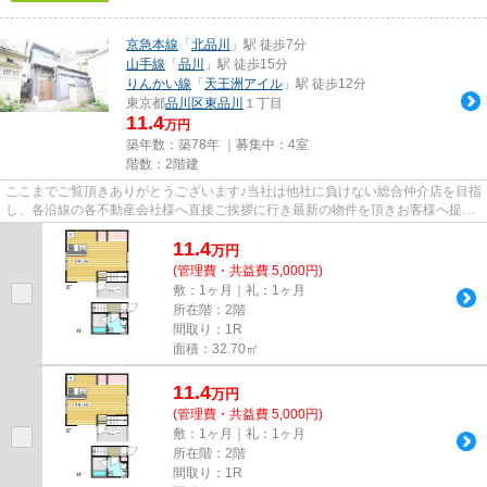
京急本線
「
北品川
」駅 徒歩7分
山手線
「
品川
」駅 徒歩15分
りんかい線
「
天王洲アイル
」駅 徒歩12分
東京都
品川区
東品川
１丁目
11.4
万円
築年数：築78年 ｜募集中：
4室
階数：2階建
ここまでご覧頂きありがとうございます♪当社は他社に負けない総合仲介店を目指
し、各沿線の各不動産会社様へ直接ご挨拶に行き最新の物件を頂きお客様へ提供
しております！最新の情報は...
11.4
万
円
(管理費・共益費 5,000円)
敷：1ヶ月｜礼：1ヶ月
所在階：2階
間取り：1R
面積：32.70㎡
11.4
万
円
(管理費・共益費 5,000円)
敷：1ヶ月｜礼：1ヶ月
所在階：2階
間取り：1R