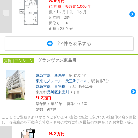
8.9
万
円
(管理費・共益費 5,000円)
敷：1ヶ月｜礼：1ヶ月
所在階：2階
間取り：1R
面積：28.40㎡
全4件を表示する
グランヴァン東品川
賃貸｜マンション
京急本線
「
新馬場
」駅 徒歩7分
東京モノレール
「
天王洲アイル
」駅 徒歩7分
京急本線
「
青物横丁
」駅 徒歩11分
東京都
品川区
東品川
３丁目
9.2
万円
築年数：築22年 ｜募集中：
8室
階数：9階建
ここまでご覧頂きありがとうございます♪当社は他社に負けない総合仲介店を目指
し、各沿線の各不動産会社様へ直接ご挨拶に行き最新の物件を頂きお客様へ提供
しております！最新の情報は...
9.2
万
円