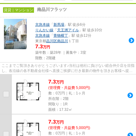
南品川フラッツ
賃貸｜マンション
京急本線
「
新馬場
」駅 徒歩6分
りんかい線
「
天王洲アイル
」駅 徒歩10分
京急本線
「
青物横丁
」駅 徒歩12分
東京都
品川区
南品川
１丁目
7.3
万円
築年数：築28年 ｜募集中：
3室
階数：2階建
ここまでご覧頂きありがとうございます♪当社は他社に負けない総合仲介店を目指
し、各沿線の各不動産会社様へ直接ご挨拶に行き最新の物件を頂きお客様へ提供
しております！最新の情報は...
7.3
万
円
(管理費・共益費 5,000円)
敷：0万円｜礼：1ヶ月
所在階：2階
間取り：1R
面積：17.32㎡
7.3
万
円
(管理費・共益費 5,000円)
敷：0万円｜礼：1ヶ月