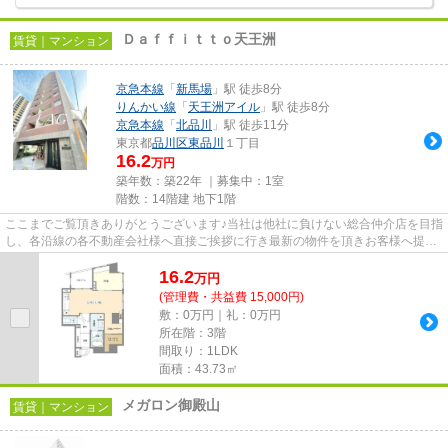
Ｄａｆｆｉｔｔｏ天王洲
賃貸｜マンション
京急本線
「
新馬場
」駅 徒歩8分
りんかい線
「
天王洲アイル
」駅 徒歩8分
京急本線
「
北品川
」駅 徒歩11分
東京都
品川区
東品川
１丁目
16.2
万円
築年数：築22年 ｜募集中：
1室
階数：14階建 地下1階
ここまでご覧頂きありがとうございます♪当社は他社に負けない総合仲介店を目指
し、各沿線の各不動産会社様へ直接ご挨拶に行き最新の物件を頂きお客様へ提供
しております！最新の情報は...
16.2
万
円
(管理費・共益費 15,000円)
敷：0万円｜礼：0万円
所在階：3階
間取り：1LDK
面積：43.73㎡
メガロン御殿山
賃貸｜マンション