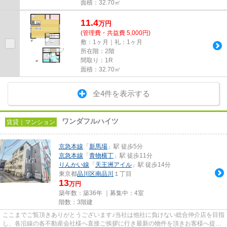
面積：32.70㎡
11.4
万
円
(管理費・共益費 5,000円)
敷：1ヶ月｜礼：1ヶ月
所在階：2階
間取り：1R
面積：32.70㎡
全4件を表示する
ワンダフルハイツ
賃貸｜マンション
京急本線
「
新馬場
」駅 徒歩5分
京急本線
「
青物横丁
」駅 徒歩11分
りんかい線
「
天王洲アイル
」駅 徒歩14分
東京都
品川区
南品川
１丁目
13
万円
築年数：築36年 ｜募集中：
4室
階数：3階建
ここまでご覧頂きありがとうございます♪当社は他社に負けない総合仲介店を目指
し、各沿線の各不動産会社様へ直接ご挨拶に行き最新の物件を頂きお客様へ提供