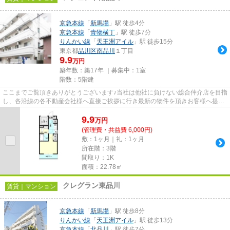
京急本線
「
新馬場
」駅 徒歩4分
京急本線
「
青物横丁
」駅 徒歩7分
りんかい線
「
天王洲アイル
」駅 徒歩15分
東京都
品川区
南品川
１丁目
9.9
万円
築年数：築17年 ｜募集中：
1室
階数：5階建
ここまでご覧頂きありがとうございます♪当社は他社に負けない総合仲介店を目指
し、各沿線の各不動産会社様へ直接ご挨拶に行き最新の物件を頂きお客様へ提供
しております！最新の情報は...
9.9
万
円
(管理費・共益費 6,000円)
敷：1ヶ月｜礼：1ヶ月
所在階：3階
間取り：1K
面積：22.78㎡
クレグラン東品川
賃貸｜マンション
京急本線
「
新馬場
」駅 徒歩8分
りんかい線
「
天王洲アイル
」駅 徒歩13分
京急本線
「
北品川
」駅 徒歩7分