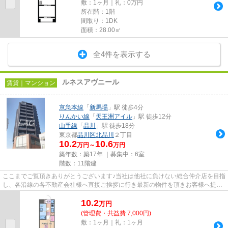
敷：1ヶ月｜礼：0万円
所在階：1階
間取り：1DK
面積：28.00㎡
全4件を表示する
ルネスアヴニール
賃貸｜マンション
京急本線
「
新馬場
」駅 徒歩4分
りんかい線
「
天王洲アイル
」駅 徒歩12分
山手線
「
品川
」駅 徒歩18分
東京都
品川区
北品川
２丁目
10.2
10.6
万円～
万円
築年数：築17年 ｜募集中：
6室
階数：11階建
ここまでご覧頂きありがとうございます♪当社は他社に負けない総合仲介店を目指
し、各沿線の各不動産会社様へ直接ご挨拶に行き最新の物件を頂きお客様へ提供
しております！最新の情報は...
10.2
万
円
(管理費・共益費 7,000円)
敷：1ヶ月｜礼：1ヶ月