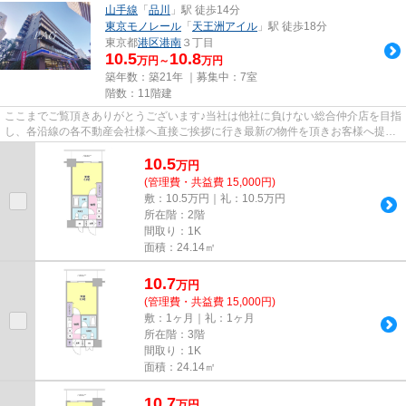
山手線
「
品川
」駅 徒歩14分
東京モノレール
「
天王洲アイル
」駅 徒歩18分
東京都
港区
港南
３丁目
10.5
10.8
万円～
万円
築年数：築21年 ｜募集中：
7室
階数：11階建
ここまでご覧頂きありがとうございます♪当社は他社に負けない総合仲介店を目指
し、各沿線の各不動産会社様へ直接ご挨拶に行き最新の物件を頂きお客様へ提供
しております！最新の情報は...
10.5
万
円
(管理費・共益費 15,000円)
敷：10.5万円｜礼：10.5万円
所在階：2階
間取り：1K
面積：24.14㎡
10.7
万
円
(管理費・共益費 15,000円)
敷：1ヶ月｜礼：1ヶ月
所在階：3階
間取り：1K
面積：24.14㎡
10.7
万
円