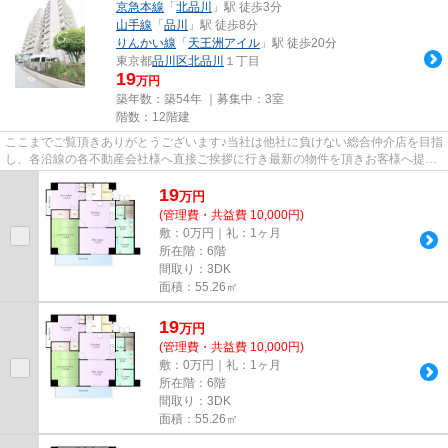
京急本線
「
北品川
」駅 徒歩3分
山手線
「
品川
」駅 徒歩8分
りんかい線
「
天王洲アイル
」駅 徒歩20分
東京都
品川区
北品川
１丁目
19
万円
築年数：築54年 ｜募集中：
3室
階数：12階建
ここまでご覧頂きありがとうございます♪当社は他社に負けない総合仲介店を目指
し、各沿線の各不動産会社様へ直接ご挨拶に行き最新の物件を頂きお客様へ提供
しております！最新の情報は...
19
万
円
(管理費・共益費 10,000円)
敷：0万円｜礼：1ヶ月
所在階：6階
間取り：3DK
面積：55.26㎡
19
万
円
(管理費・共益費 10,000円)
敷：0万円｜礼：1ヶ月
所在階：6階
間取り：3DK
面積：55.26㎡