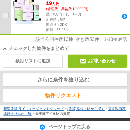
19
万
円
(管理費・共益費 10,000円)
敷：0万円｜礼：1ヶ月
所在階：6階
間取り：3DK
面積：55.26㎡
該当公開件数
13
棟 空き数
53
件
1-13
棟表示
チェックした物件をまとめて
検討リストに追加
お問い合わせ
さらに条件を絞り込む
物件リクエスト
新宿賃貸 ライフエージェントグループ
>
(賃貸)路線・駅から探す
>
東京臨海高
速鉄道りんかい線
>
天王洲アイル駅の賃貸
ページトップに戻る