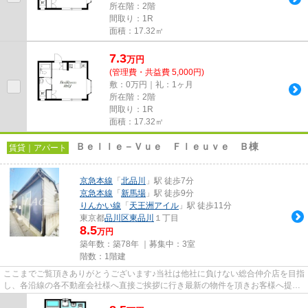
所在階：2階
間取り：1R
面積：17.32㎡
7.3
万
円
(管理費・共益費 5,000円)
敷：0万円｜礼：1ヶ月
所在階：2階
間取り：1R
面積：17.32㎡
Ｂｅｌｌｅ－Ｖｕｅ Ｆｌｅｕｖｅ Ｂ棟
賃貸｜アパート
京急本線
「
北品川
」駅 徒歩7分
京急本線
「
新馬場
」駅 徒歩9分
りんかい線
「
天王洲アイル
」駅 徒歩11分
東京都
品川区
東品川
１丁目
8.5
万円
築年数：築78年 ｜募集中：
3室
階数：1階建
ここまでご覧頂きありがとうございます♪当社は他社に負けない総合仲介店を目指
し、各沿線の各不動産会社様へ直接ご挨拶に行き最新の物件を頂きお客様へ提供
しております！最新の情報は...