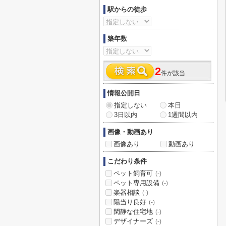
駅からの徒歩
築年数
2
件が該当
情報公開日
指定しない
本日
3日以内
1週間以内
画像・動画あり
画像あり
動画あり
こだわり条件
ペット飼育可
(-)
ペット専用設備
(-)
楽器相談
(-)
陽当り良好
(-)
閑静な住宅地
(-)
デザイナーズ
(-)