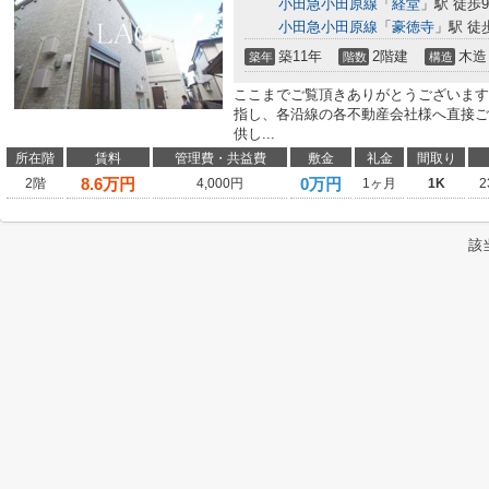
小田急小田原線
「
経堂
」駅 徒歩
小田急小田原線
「
豪徳寺
」駅 徒
築11年
2階建
木造
築年
階数
構造
ここまでご覧頂きありがとうございます
指し、各沿線の各不動産会社様へ直接ご
供し...
所在階
賃料
管理費・共益費
敷金
礼金
間取り
8.6
万円
0万円
2階
4,000円
1ヶ月
1K
2
該