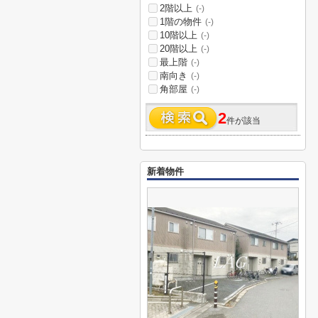
2階以上
(-)
1階の物件
(-)
10階以上
(-)
20階以上
(-)
最上階
(-)
南向き
(-)
角部屋
(-)
2
件が該当
新着物件