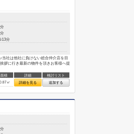
7分
6分
歩13分
♪当社は他社に負けない総合仲介店を目
挨拶に行き最新の物件を頂きお客様へ提
面積
詳細
検討リスト
0.87㎡
詳細を見る
追加する
6分