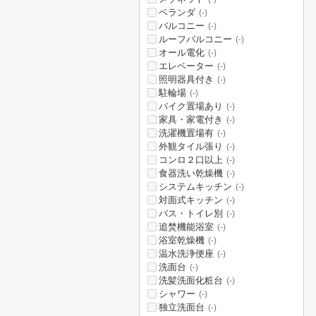
ベランダ
(-)
バルコニー
(-)
ルーフバルコニー
(-)
オール電化
(-)
エレベーター
(-)
照明器具付き
(-)
駐輪場
(-)
バイク置場あり
(-)
家具・家電付き
(-)
洗濯機置場有
(-)
外観タイル張り
(-)
コンロ２口以上
(-)
食器洗い乾燥機
(-)
システムキッチン
(-)
対面式キッチン
(-)
バス・トイレ別
(-)
追焚機能浴室
(-)
浴室乾燥機
(-)
温水洗浄便座
(-)
洗面台
(-)
洗髪洗面化粧台
(-)
シャワー
(-)
独立洗面台
(-)