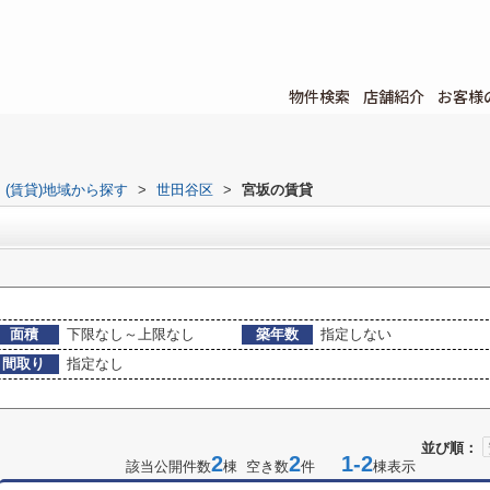
物件検索
店舗紹介
お客様
(賃貸)地域から探す
>
世田谷区
>
宮坂の賃貸
面積
下限なし～上限なし
築年数
指定しない
間取り
指定なし
並び順：
2
2
1-2
該当公開件数
棟 空き数
件
棟表示