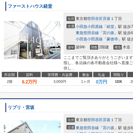
ファーストハウス経堂
東京都
世田谷区
宮坂
１丁目
住所
交通
小田急小田原線
「
経堂
」駅 徒歩
東急世田谷線
「
宮の坂
」駅 徒歩
小田急小田原線
「
豪徳寺
」駅 徒
築9年
2階建
木造
築年
階数
構造
ここまでご覧頂きありがとうございます
指し、各沿線の各不動産会社様へ直接ご
供し...
所在階
賃料
管理費・共益費
敷金
礼金
間取り
6.2
万円
0万円
2階
3,000円
1ヶ月
1DK
2
リブリ・宮坂
東京都
世田谷区
宮坂
１丁目
住所
交通
東急世田谷線
「
宮の坂
」駅 徒歩