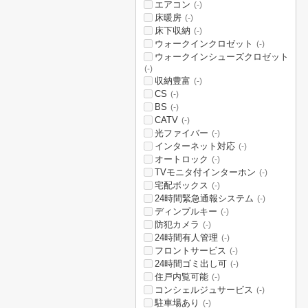
エアコン
(-)
床暖房
(-)
床下収納
(-)
ウォークインクロゼット
(-)
ウォークインシューズクロゼット
(-)
収納豊富
(-)
CS
(-)
BS
(-)
CATV
(-)
光ファイバー
(-)
インターネット対応
(-)
オートロック
(-)
TVモニタ付インターホン
(-)
宅配ボックス
(-)
24時間緊急通報システム
(-)
ディンプルキー
(-)
防犯カメラ
(-)
24時間有人管理
(-)
フロントサービス
(-)
24時間ゴミ出し可
(-)
住戸内覧可能
(-)
コンシェルジュサービス
(-)
駐車場あり
(-)