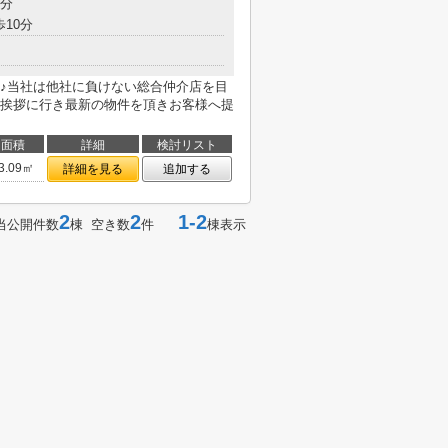
9分
歩10分
♪当社は他社に負けない総合仲介店を目
挨拶に行き最新の物件を頂きお客様へ提
面積
詳細
検討リスト
3.09㎡
詳細を見る
追加する
2
2
1-2
当公開件数
棟 空き数
件
棟表示