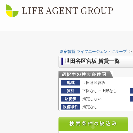
新宿賃貸 ライフエージェントグループ
>
世田谷区宮坂 賃貸一覧
地域
世田谷区宮坂
賃料
下限なし～上限なし
駅徒歩
指定しない
設備条件
指定なし