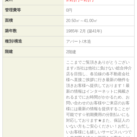
管理費等
0円
面積
20.50㎡～41.00㎡
築年数
1985年 2月 (築41年)
種別/構造
アパート/木造
階建
2階建
ここまでご覧頂きありがとうござい
ます♪当社は他社に負けない総合仲介
店を目指し、各沿線の各不動産会社
様へ直接ご挨拶に行き最新の物件を
頂きお客様へ提供しております！最
新の情報はインターネットに掲載さ
れるまでにお時間がかかるため、お
問い合わせのお客様やご来店のお客
様には最新の情報を提供することが
可能です☆初期費用の分割払いにも
対応しております★また、保証人の
いない方もご安心ください！お忙し
いお客様にも嬉しいサービス♪いつで