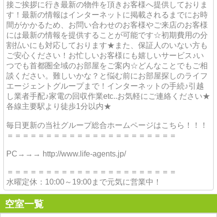
接ご挨拶に行き最新の物件を頂きお客様へ提供しておりま
す！最新の情報はインターネットに掲載されるまでにお時
間がかかるため、お問い合わせのお客様やご来店のお客様
には最新の情報を提供することが可能です☆初期費用の分
割払いにも対応しております★また、保証人のいない方も
ご安心ください！お忙しいお客様にも嬉しいサービス♪い
つでも首都圏全域のお部屋をご案内☆どんなことでもご相
談ください。難しいかな？と悩む前にお部屋探しのライフ
エージェントグループまで！インターネットの手続♪引越
し業者手配♪家電の回収作業etc..お気軽にご連絡ください★
各線主要駅より徒歩1分以内★
毎日更新の当社グループ総合ホームページはこちら！！！
＝＝＝＝＝＝＝＝＝＝＝＝＝＝＝＝＝＝＝＝＝＝
PC→→→ http://www.life-agents.jp/
＝＝＝＝＝＝＝＝＝＝＝＝＝＝＝＝＝＝＝＝＝＝
水曜定休：10:00～19:00まで元気に営業中！
空室一覧