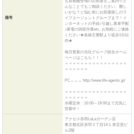
も首都圏全域のお部屋をご案内☆ど
んなことでもご相談ください。難し
いかな？と悩む前にお部屋探しのラ
備考
イフエージェントグループまで！イ
ンターネットの手続♪引越し業者手配
♪家電の回収作業etc..お気軽にご連絡
ください★各線主要駅より徒歩1分以
内★
毎日更新の当社グループ総合ホーム
ページはこちら！！！
＝＝＝＝＝＝＝＝＝＝＝＝＝＝＝＝
＝＝＝＝＝＝
PC→→→ http://www.life-agents.jp/
＝＝＝＝＝＝＝＝＝＝＝＝＝＝＝＝
＝＝＝＝＝＝
水曜定休：10:00～19:00まで元気に
営業中！
アクセス赤羽LaLaガーデン店
東京都北区赤羽２丁目14-1 美宝堂ビ
ル2階