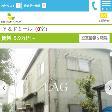
0
0
検討リスト
最近見た物件
お問合せ
Ｙ＆ドミール（
8
室）
賃料
5.9
万円～
空室情報を確認