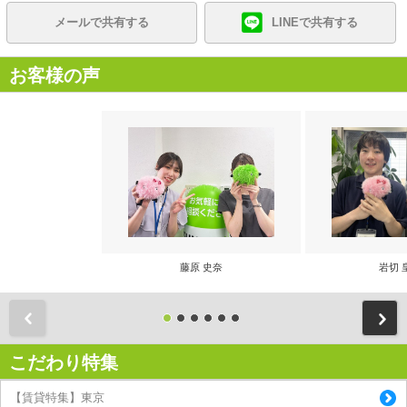
メールで共有する
LINEで共有する
お客様の声
藤原 史奈
岩切 
前
こだわり特集
【賃貸特集】東京