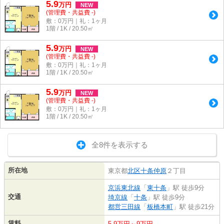
5.9
万
円
NEW
(管理費・共益費 -)
敷：0万円｜礼：1ヶ月
1階 / 1K / 20.50㎡
5.9
万
円
NEW
(管理費・共益費 -)
敷：0万円｜礼：1ヶ月
1階 / 1K / 20.50㎡
5.9
万
円
NEW
(管理費・共益費 -)
敷：0万円｜礼：1ヶ月
1階 / 1K / 20.50㎡
全8件を表示する
所在地
東京都
北区
十条仲原
２丁目
京浜東北線
「
東十条
」駅 徒歩9分
交通
埼京線
「
十条
」駅 徒歩9分
都営三田線
「
板橋本町
」駅 徒歩21分
賃料
5.9万円～9万円