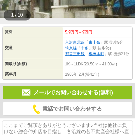
1 / 10
賃料
5.9万円～9万円
京浜東北線
「
東十条
」駅 徒歩9分
交通
埼京線
「
十条
」駅 徒歩9分
都営三田線
「
板橋本町
」駅 徒歩21分
間取り(面積)
1K～1LDK(20.50㎡～41.00㎡)
築年月
1985年 2月(築41年)
メールでお問い合わせする(無料)
電話でお問い合わせする
ここまでご覧頂きありがとうございます♪当社は他社に負
けない総合仲介店を目指し、各沿線の各不動産会社様へ直