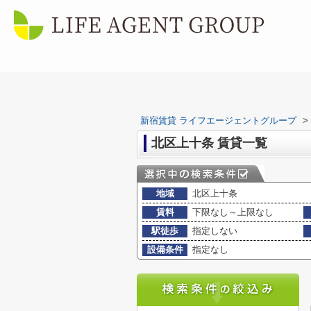
新宿賃貸 ライフエージェントグループ
>
北区上十条 賃貸一覧
地域
北区上十条
賃料
下限なし～上限なし
駅徒歩
指定しない
設備条件
指定なし