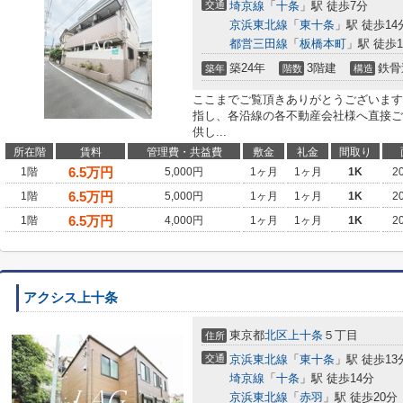
交通
埼京線
「
十条
」駅 徒歩7分
京浜東北線
「
東十条
」駅 徒歩14
都営三田線
「
板橋本町
」駅 徒歩1
築24年
3階建
鉄骨
築年
階数
構造
ここまでご覧頂きありがとうございます
指し、各沿線の各不動産会社様へ直接ご
供し...
所在階
賃料
管理費・共益費
敷金
礼金
間取り
6.5
万円
1階
5,000円
1ヶ月
1ヶ月
1K
2
6.5
万円
1階
5,000円
1ヶ月
1ヶ月
1K
2
6.5
万円
1階
4,000円
1ヶ月
1ヶ月
1K
2
アクシス上十条
東京都
北区
上十条
５丁目
住所
交通
京浜東北線
「
東十条
」駅 徒歩13
埼京線
「
十条
」駅 徒歩14分
京浜東北線
「
赤羽
」駅 徒歩20分