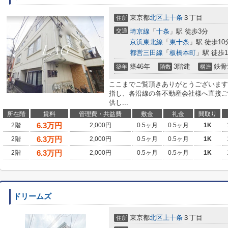
東京都
北区
上十条
３丁目
住所
交通
埼京線
「
十条
」駅 徒歩3分
京浜東北線
「
東十条
」駅 徒歩10
都営三田線
「
板橋本町
」駅 徒歩1
築46年
3階建
鉄骨
築年
階数
構造
ここまでご覧頂きありがとうございます
指し、各沿線の各不動産会社様へ直接ご
供し...
所在階
賃料
管理費・共益費
敷金
礼金
間取り
6.3
万円
2階
2,000円
0.5ヶ月
0.5ヶ月
1K
6.3
万円
2階
2,000円
0.5ヶ月
0.5ヶ月
1K
6.3
万円
2階
2,000円
0.5ヶ月
0.5ヶ月
1K
ドリームズ
東京都
北区
上十条
３丁目
住所