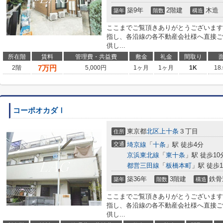
築9年
2階建
木造
築年
階数
構造
ここまでご覧頂きありがとうございます
指し、各沿線の各不動産会社様へ直接ご
供し...
所在階
賃料
管理費・共益費
敷金
礼金
間取り
7
万円
2階
5,000円
1ヶ月
1ヶ月
1K
18
コーポオカダⅠ
東京都
北区
上十条
３丁目
住所
交通
埼京線
「
十条
」駅 徒歩4分
京浜東北線
「
東十条
」駅 徒歩10
都営三田線
「
板橋本町
」駅 徒歩1
築36年
3階建
鉄骨
築年
階数
構造
ここまでご覧頂きありがとうございます
指し、各沿線の各不動産会社様へ直接ご
供し...