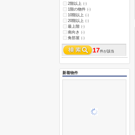
2階以上
(-)
1階の物件
(-)
10階以上
(-)
20階以上
(-)
最上階
(-)
南向き
(-)
角部屋
(-)
17
件が該当
新着物件