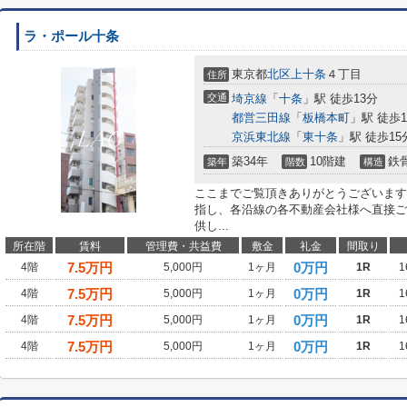
ラ・ポール十条
東京都
北区
上十条
４丁目
住所
交通
埼京線
「
十条
」駅 徒歩13分
都営三田線
「
板橋本町
」駅 徒歩1
京浜東北線
「
東十条
」駅 徒歩15
築34年
10階建
鉄
築年
階数
構造
ここまでご覧頂きありがとうございます
指し、各沿線の各不動産会社様へ直接ご
供し...
所在階
賃料
管理費・共益費
敷金
礼金
間取り
7.5
万円
0万円
4階
5,000円
1ヶ月
1R
1
7.5
万円
0万円
4階
5,000円
1ヶ月
1R
1
7.5
万円
0万円
4階
5,000円
1ヶ月
1R
1
7.5
万円
0万円
4階
5,000円
1ヶ月
1R
1