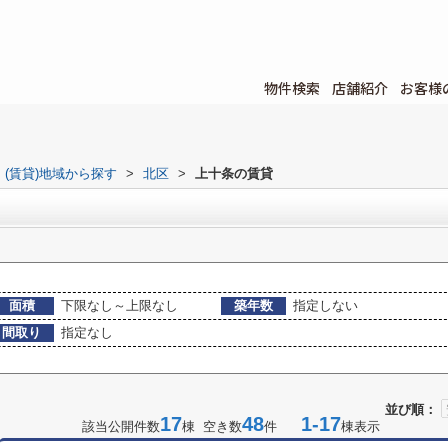
物件検索
店舗紹介
お客様
(賃貸)地域から探す
>
北区
>
上十条の賃貸
面積
下限なし～上限なし
築年数
指定しない
間取り
指定なし
並び順：
17
48
1-17
該当公開件数
棟 空き数
件
棟表示