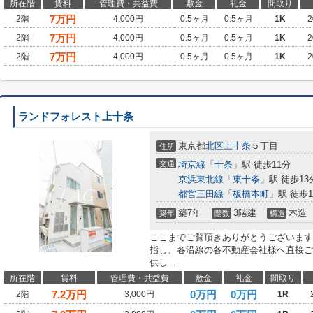
所在階
賃料
管理費・共益費
敷金
礼金
間取り
7
万円
2階
4,000円
0.5ヶ月
0.5ヶ月
1K
2
7
万円
2階
4,000円
0.5ヶ月
0.5ヶ月
1K
2
7
万円
2階
4,000円
0.5ヶ月
0.5ヶ月
1K
2
ランドフォレスト上十条
東京都
北区
上十条
５丁目
住所
交通
埼京線
「
十条
」駅 徒歩11分
京浜東北線
「
東十条
」駅 徒歩13
都営三田線
「
板橋本町
」駅 徒歩1
築7年
3階建
木造
築年
階数
構造
ここまでご覧頂きありがとうございます
指し、各沿線の各不動産会社様へ直接ご
供し...
所在階
賃料
管理費・共益費
敷金
礼金
間取り
7.2
万円
0万円
0万円
2階
3,000円
1R