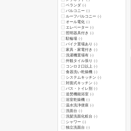
ベランダ
(-)
バルコニー
(-)
ルーフバルコニー
(-)
オール電化
(-)
エレベーター
(-)
照明器具付き
(-)
駐輪場
(-)
バイク置場あり
(-)
家具・家電付き
(-)
洗濯機置場有
(-)
外観タイル張り
(-)
コンロ２口以上
(-)
食器洗い乾燥機
(-)
システムキッチン
(-)
対面式キッチン
(-)
バス・トイレ別
(-)
追焚機能浴室
(-)
浴室乾燥機
(-)
温水洗浄便座
(-)
洗面台
(-)
洗髪洗面化粧台
(-)
シャワー
(-)
独立洗面台
(-)