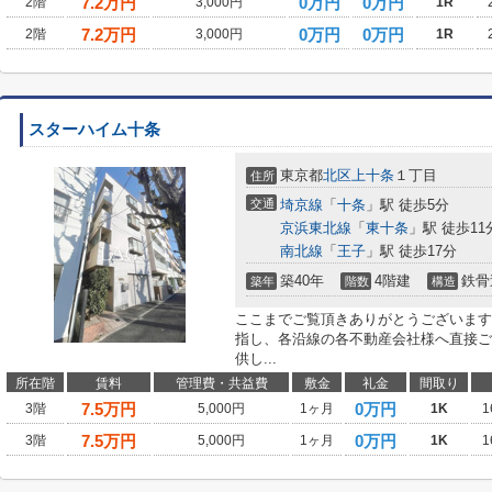
7.2
万円
0万円
0万円
2階
3,000円
1R
7.2
万円
0万円
0万円
2階
3,000円
1R
スターハイム十条
東京都
北区
上十条
１丁目
住所
交通
埼京線
「
十条
」駅 徒歩5分
京浜東北線
「
東十条
」駅 徒歩11
南北線
「
王子
」駅 徒歩17分
築40年
4階建
鉄骨
築年
階数
構造
ここまでご覧頂きありがとうございます
指し、各沿線の各不動産会社様へ直接ご
供し...
所在階
賃料
管理費・共益費
敷金
礼金
間取り
7.5
万円
0万円
3階
5,000円
1ヶ月
1K
1
7.5
万円
0万円
3階
5,000円
1ヶ月
1K
1