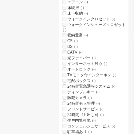
エアコン
(-)
床暖房
(-)
床下収納
(-)
ウォークインクロゼット
(-)
ウォークインシューズクロゼット
(-)
収納豊富
(-)
CS
(-)
BS
(-)
CATV
(-)
光ファイバー
(-)
インターネット対応
(-)
オートロック
(-)
TVモニタ付インターホン
(-)
宅配ボックス
(-)
24時間緊急通報システム
(-)
ディンプルキー
(-)
防犯カメラ
(-)
24時間有人管理
(-)
フロントサービス
(-)
24時間ゴミ出し可
(-)
住戸内覧可能
(-)
コンシェルジュサービス
(-)
駐車場あり
(-)