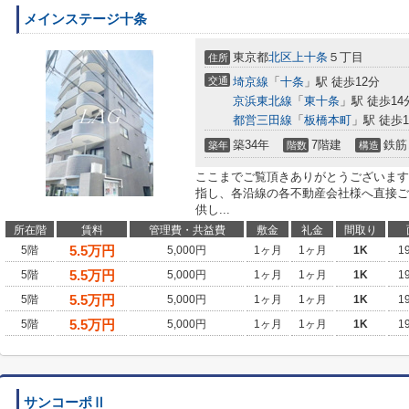
メインステージ十条
東京都
北区
上十条
５丁目
住所
交通
埼京線
「
十条
」駅 徒歩12分
京浜東北線
「
東十条
」駅 徒歩14
都営三田線
「
板橋本町
」駅 徒歩1
築34年
7階建
鉄筋
築年
階数
構造
ここまでご覧頂きありがとうございます
指し、各沿線の各不動産会社様へ直接ご
供し...
所在階
賃料
管理費・共益費
敷金
礼金
間取り
5.5
万円
5階
5,000円
1ヶ月
1ヶ月
1K
1
5.5
万円
5階
5,000円
1ヶ月
1ヶ月
1K
1
5.5
万円
5階
5,000円
1ヶ月
1ヶ月
1K
1
5.5
万円
5階
5,000円
1ヶ月
1ヶ月
1K
1
サンコーポⅡ