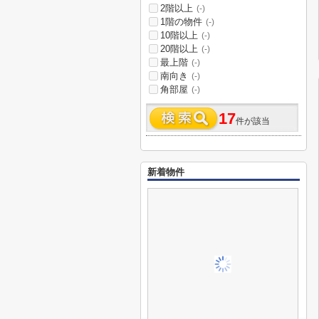
2階以上
(-)
1階の物件
(-)
10階以上
(-)
20階以上
(-)
最上階
(-)
南向き
(-)
角部屋
(-)
17
件が該当
新着物件