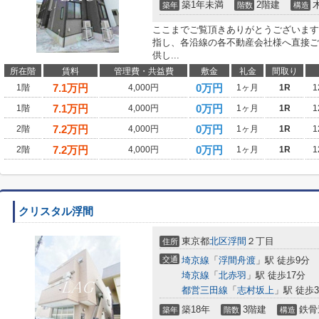
築1年未満
2階建
築年
階数
構造
ここまでご覧頂きありがとうございます
指し、各沿線の各不動産会社様へ直接ご
供し...
所在階
賃料
管理費・共益費
敷金
礼金
間取り
7.1
万円
0万円
1階
4,000円
1ヶ月
1R
1
7.1
万円
0万円
1階
4,000円
1ヶ月
1R
1
7.2
万円
0万円
2階
4,000円
1ヶ月
1R
1
7.2
万円
0万円
2階
4,000円
1ヶ月
1R
1
クリスタル浮間
東京都
北区
浮間
２丁目
住所
交通
埼京線
「
浮間舟渡
」駅 徒歩9分
埼京線
「
北赤羽
」駅 徒歩17分
都営三田線
「
志村坂上
」駅 徒歩3
築18年
3階建
鉄骨
築年
階数
構造