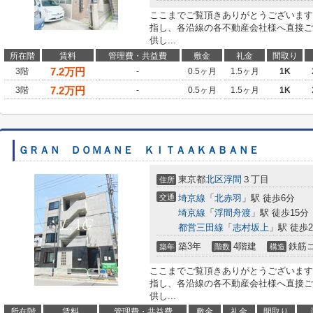
ここまでご覧頂きありがとうございます
指し、各沿線の各不動産会社様へ直接ご
供し...
所在階
賃料
管理費・共益費
敷金
礼金
間取り
7.2
万円
3階
-
0.5ヶ月
1.5ヶ月
1K
7.2
万円
3階
-
0.5ヶ月
1.5ヶ月
1K
ＧＲＡＮ ＤＯＭＡＮＥ ＫＩＴＡＡＫＡＢＡＮＥ
東京都
北区
浮間
３丁目
住所
交通
埼京線
「
北赤羽
」駅 徒歩6分
埼京線
「
浮間舟渡
」駅 徒歩15分
都営三田線
「
志村坂上
」駅 徒歩2
築3年
4階建
鉄筋
築年
階数
構造
ここまでご覧頂きありがとうございます
指し、各沿線の各不動産会社様へ直接ご
供し...
所在階
賃料
管理費・共益費
敷金
礼金
間取り