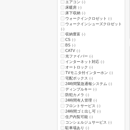
エアコン
(-)
床暖房
(-)
床下収納
(-)
ウォークインクロゼット
(-)
ウォークインシューズクロゼット
(-)
収納豊富
(-)
CS
(-)
BS
(-)
CATV
(-)
光ファイバー
(-)
インターネット対応
(-)
オートロック
(-)
TVモニタ付インターホン
(-)
宅配ボックス
(-)
24時間緊急通報システム
(-)
ディンプルキー
(-)
防犯カメラ
(-)
24時間有人管理
(-)
フロントサービス
(-)
24時間ゴミ出し可
(-)
住戸内覧可能
(-)
コンシェルジュサービス
(-)
駐車場あり
(-)