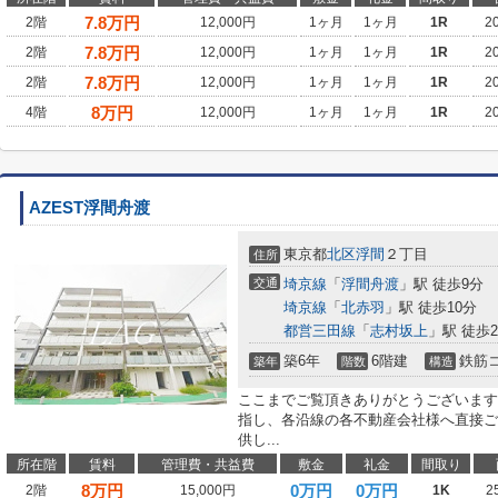
7.8
万円
2階
12,000円
1ヶ月
1ヶ月
1R
2
7.8
万円
2階
12,000円
1ヶ月
1ヶ月
1R
2
7.8
万円
2階
12,000円
1ヶ月
1ヶ月
1R
2
8
万円
4階
12,000円
1ヶ月
1ヶ月
1R
2
AZEST浮間舟渡
東京都
北区
浮間
２丁目
住所
交通
埼京線
「
浮間舟渡
」駅 徒歩9分
埼京線
「
北赤羽
」駅 徒歩10分
都営三田線
「
志村坂上
」駅 徒歩2
築6年
6階建
鉄筋
築年
階数
構造
ここまでご覧頂きありがとうございます
指し、各沿線の各不動産会社様へ直接ご
供し...
所在階
賃料
管理費・共益費
敷金
礼金
間取り
8
万円
0万円
0万円
2階
15,000円
1K
2