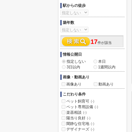
駅からの徒歩
築年数
17
件が該当
情報公開日
指定しない
本日
3日以内
1週間以内
画像・動画あり
画像あり
動画あり
こだわり条件
ペット飼育可
(-)
ペット専用設備
(-)
楽器相談
(-)
陽当り良好
(-)
閑静な住宅地
(-)
デザイナーズ
(-)