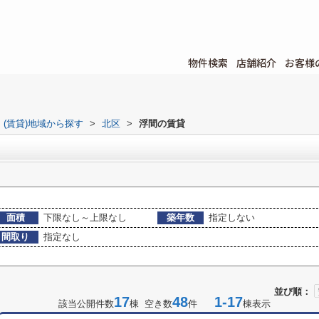
物件検索
店舗紹介
お客様
(賃貸)地域から探す
>
北区
>
浮間の賃貸
面積
下限なし～上限なし
築年数
指定しない
間取り
指定なし
並び順：
17
48
1-17
該当公開件数
棟 空き数
件
棟表示