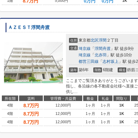
8.7
万円
0万円
0万円
1階
5,000円
1K
ＡＺＥＳＴ浮間舟渡
東京都
北区
浮間
２丁目
住所
交通
埼京線
「
浮間舟渡
」駅 徒歩9分
埼京線
「
北赤羽
」駅 徒歩10分
都営三田線
「
志村坂上
」駅 徒歩2
築6年
6階建
鉄筋
築年
階数
構造
ここまでご覧頂きありがとうございます
指し、各沿線の各不動産会社様へ直接ご
供し...
所在階
賃料
管理費・共益費
敷金
礼金
間取り
8.7
万円
4階
12,000円
1ヶ月
1ヶ月
1K
2
8.7
万円
4階
12,000円
1ヶ月
1ヶ月
1K
2
8.7
万円
4階
12,000円
1ヶ月
1ヶ月
1K
2