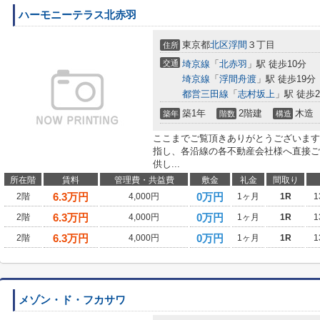
ハーモニーテラス北赤羽
東京都
北区
浮間
３丁目
住所
交通
埼京線
「
北赤羽
」駅 徒歩10分
埼京線
「
浮間舟渡
」駅 徒歩19分
都営三田線
「
志村坂上
」駅 徒歩2
築1年
2階建
木造
築年
階数
構造
ここまでご覧頂きありがとうございます
指し、各沿線の各不動産会社様へ直接ご
供し...
所在階
賃料
管理費・共益費
敷金
礼金
間取り
6.3
万円
0万円
2階
4,000円
1ヶ月
1R
1
6.3
万円
0万円
2階
4,000円
1ヶ月
1R
1
6.3
万円
0万円
2階
4,000円
1ヶ月
1R
1
メゾン・ド・フカサワ