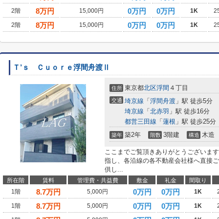
8
万円
0万円
0万円
2階
15,000円
1K
2
8
万円
0万円
0万円
2階
15,000円
1K
2
Ｔ’ｓ Ｃｕｏｒｅ浮間舟渡Ⅱ
東京都
北区
浮間
４丁目
住所
交通
埼京線
「
浮間舟渡
」駅 徒歩5分
埼京線
「
北赤羽
」駅 徒歩16分
都営三田線
「
蓮根
」駅 徒歩25分
築2年
3階建
木造
築年
階数
構造
ここまでご覧頂きありがとうございます
指し、各沿線の各不動産会社様へ直接ご
供し...
所在階
賃料
管理費・共益費
敷金
礼金
間取り
8.7
万円
0万円
0万円
1階
5,000円
1K
8.7
万円
0万円
0万円
1階
5,000円
1K