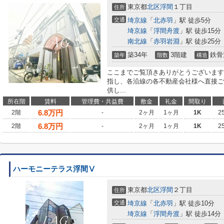
東京都
北区
浮間
１丁目
住所
交通
埼京線
「
北赤羽
」駅 徒歩5分
埼京線
「
浮間舟渡
」駅 徒歩15分
南北線
「
赤羽岩淵
」駅 徒歩25分
築34年
3階建
鉄骨
築年
階数
構造
ここまでご覧頂きありがとうございます
指し、各沿線の各不動産会社様へ直接ご
供し...
所在階
賃料
管理費・共益費
敷金
礼金
間取り
6.8
万円
2階
-
2ヶ月
1ヶ月
1K
2
6.8
万円
2階
-
2ヶ月
1ヶ月
1K
2
ハーモニーテラス浮間Ⅴ
東京都
北区
浮間
２丁目
住所
交通
埼京線
「
北赤羽
」駅 徒歩10分
埼京線
「
浮間舟渡
」駅 徒歩14分