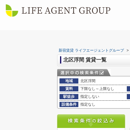
新宿賃貸 ライフエージェントグループ
>
北区浮間 賃貸一覧
地域
北区浮間
賃料
下限なし～上限なし
駅徒歩
指定しない
設備条件
指定なし