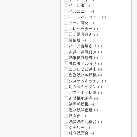
ベランダ
(-)
バルコニー
(-)
ルーフバルコニー
(-)
オール電化
(-)
エレベーター
(-)
照明器具付き
(-)
駐輪場
(-)
バイク置場あり
(-)
家具・家電付き
(-)
洗濯機置場有
(-)
外観タイル張り
(-)
コンロ２口以上
(-)
食器洗い乾燥機
(-)
システムキッチン
(-)
対面式キッチン
(-)
バス・トイレ別
(-)
追焚機能浴室
(-)
浴室乾燥機
(-)
温水洗浄便座
(-)
洗面台
(-)
洗髪洗面化粧台
(-)
シャワー
(-)
独立洗面台
(-)