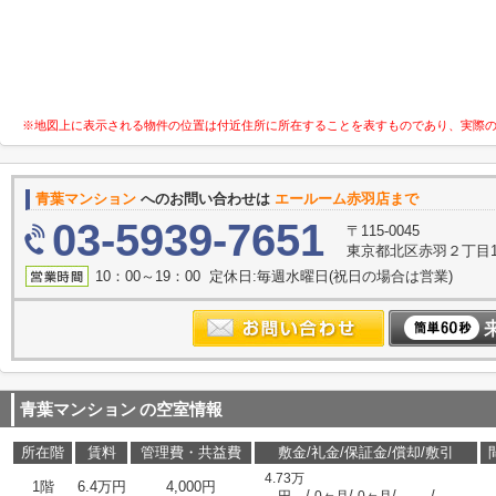
※地図上に表示される物件の位置は付近住所に所在することを表すものであり、実際
青葉マンション
へのお問い合わせは
エールーム赤羽店まで
03-5939-7651
〒115-0045
東京都北区赤羽２丁目16
10：00～19：00 定休日:毎週水曜日(祝日の場合は営業)
青葉マンション
の空室情報
所在階
賃料
管理費・共益費
敷金/礼金/保証金/償却/敷引
4.73万
1階
6.4万円
4,000円
/
/
/
/