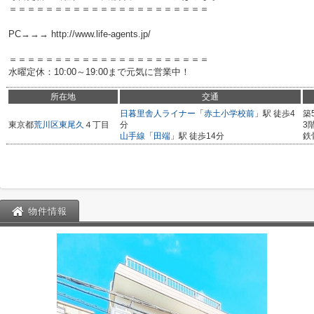
＝＝＝＝＝＝＝＝＝＝＝＝＝＝＝＝＝＝＝＝＝＝
PC→→→ http://www.life-agents.jp/
＝＝＝＝＝＝＝＝＝＝＝＝＝＝＝＝＝＝＝＝＝＝
水曜定休：10:00～19:00まで元気に営業中！
所在地
交通
日暮里舎人ライナー
「
赤土小学校前
」駅 徒歩4
築
東京都
荒川区
東尾久
４丁目
分
3
山手線
「
田端
」駅 徒歩14分
鉄
物件情報