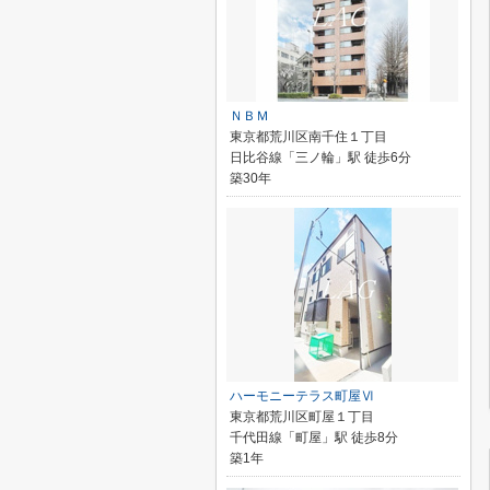
ＮＢＭ
東京都荒川区南千住１丁目
日比谷線「三ノ輪」駅 徒歩6分
築30年
ハーモニーテラス町屋Ⅵ
東京都荒川区町屋１丁目
千代田線「町屋」駅 徒歩8分
築1年