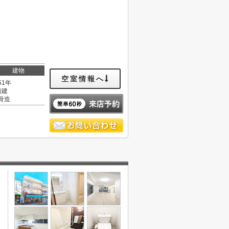
建物
空室情報へ
51年
階建
骨造