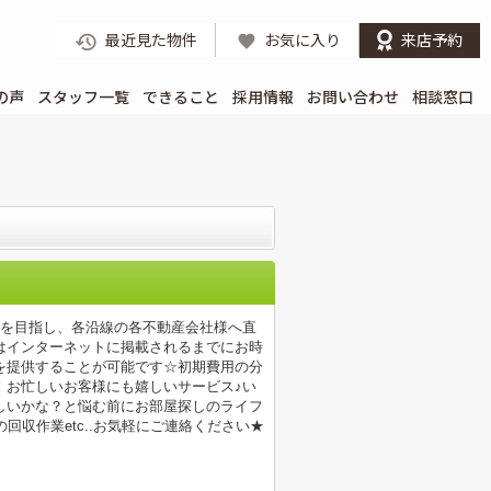
最近見た物件
お気に入り
来店予約
の声
スタッフ一覧
できること
採用情報
お問い合わせ
相談窓口
店を目指し、各沿線の各不動産会社様へ直
はインターネットに掲載されるまでにお時
を提供することが可能です☆初期費用の分
！お忙しいお客様にも嬉しいサービス♪い
しいかな？と悩む前にお部屋探しのライフ
収作業etc..お気軽にご連絡ください★