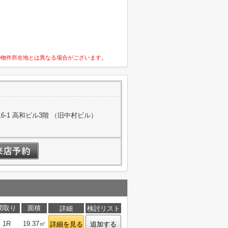
の物件所在地とは異なる場合がございます。
-1 高和ビル3階 （旧中村ビル）
間取り
面積
詳細
検討リスト
1R
19.37㎡
詳細を見る
追加する