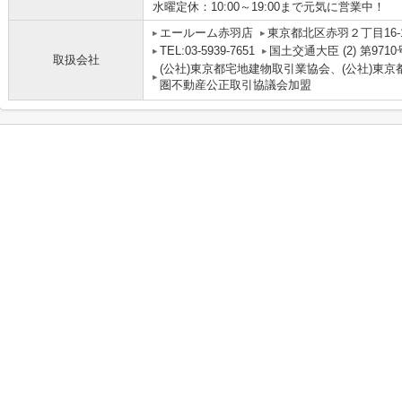
水曜定休：10:00～19:00まで元気に営業中！
エールーム赤羽店
東京都北区赤羽２丁目16-
TEL:03-5939-7651
国土交通大臣 (2) 第9710
取扱会社
(公社)東京都宅地建物取引業協会、(公社)東京
圏不動産公正取引協議会加盟