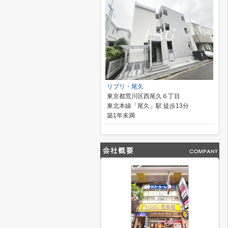
リブリ・尾久
東京都荒川区西尾久６丁目
東北本線「尾久」駅 徒歩13分
築1年未満