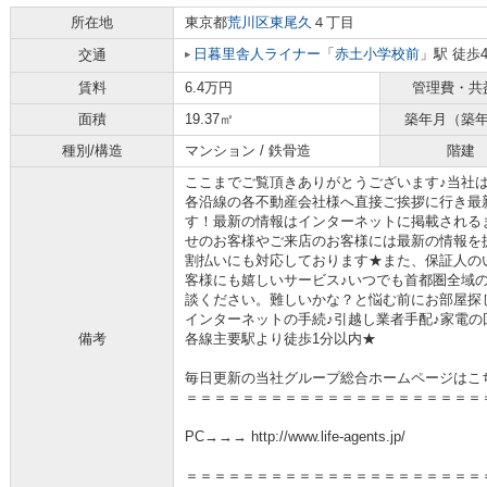
所在地
東京都
荒川区
東尾久
４丁目
日暮里舎人ライナー
「
赤土小学校前
」駅 徒歩
交通
賃料
6.4万円
管理費・共
面積
19.37㎡
築年月（築
種別/構造
マンション / 鉄骨造
階建
ここまでご覧頂きありがとうございます♪当社
各沿線の各不動産会社様へ直接ご挨拶に行き最
す！最新の情報はインターネットに掲載される
せのお客様やご来店のお客様には最新の情報を
割払いにも対応しております★また、保証人の
客様にも嬉しいサービス♪いつでも首都圏全域
談ください。難しいかな？と悩む前にお部屋探
インターネットの手続♪引越し業者手配♪家電の回
備考
各線主要駅より徒歩1分以内★
毎日更新の当社グループ総合ホームページはこ
＝＝＝＝＝＝＝＝＝＝＝＝＝＝＝＝＝＝＝＝＝
PC→→→ http://www.life-agents.jp/
＝＝＝＝＝＝＝＝＝＝＝＝＝＝＝＝＝＝＝＝＝