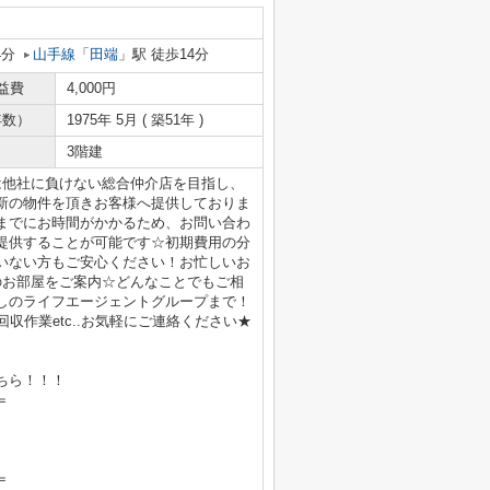
4分
山手線
「
田端
」駅 徒歩14分
益費
4,000円
年数）
1975年 5月 ( 築51年 )
3階建
は他社に負けない総合仲介店を目指し、
新の物件を頂きお客様へ提供しておりま
までにお時間がかかるため、お問い合わ
提供することが可能です☆初期費用の分
いない方もご安心ください！お忙しいお
のお部屋をご案内☆どんなことでもご相
しのライフエージェントグループまで！
収作業etc..お気軽にご連絡ください★
ちら！！！
＝
＝