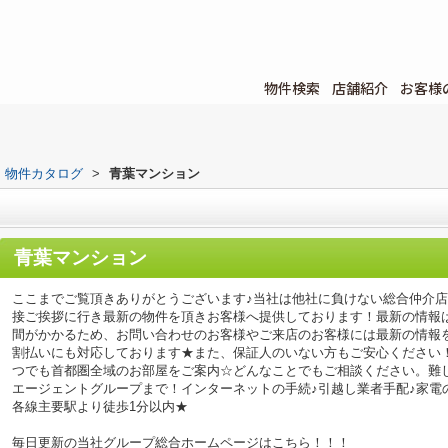
物件検索
店舗紹介
お客様
物件カタログ
>
青葉マンション
青葉マンション
ここまでご覧頂きありがとうございます♪当社は他社に負けない総合仲介
接ご挨拶に行き最新の物件を頂きお客様へ提供しております！最新の情報
間がかかるため、お問い合わせのお客様やご来店のお客様には最新の情報
割払いにも対応しております★また、保証人のいない方もご安心ください
つでも首都圏全域のお部屋をご案内☆どんなことでもご相談ください。難
エージェントグループまで！インターネットの手続♪引越し業者手配♪家電の回
各線主要駅より徒歩1分以内★
毎日更新の当社グループ総合ホームページはこちら！！！