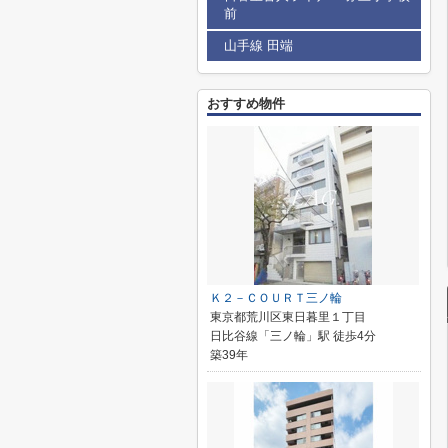
前
山手線 田端
おすすめ物件
Ｋ２－ＣＯＵＲＴ三ノ輪
東京都荒川区東日暮里１丁目
日比谷線「三ノ輪」駅 徒歩4分
築39年