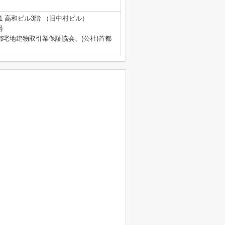
1 高和ビル3階 （旧中村ビル）
号
都宅地建物取引業保証協会、(公社)首都