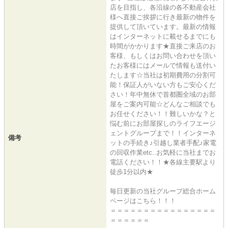
店を目指し、各沿線の各不動産会社
様へ直接ご挨拶に行き最新の物件を
提供して頂いています。最新の情報
はインターネットに載せるまでにも
時間がかかります★直接ご来店のお
客様、もしくはお問い合わせを頂い
たお客様にはメールで情報も送付い
たします☆当社は初期費用の分割可
能！保証人がいない方もご安心くだ
さい！年中無休で首都圏全域のお部
屋をご案内可能☆どんなご相談でも
お任せください！！難しいかな？と
悩む前にお部屋探しのライフエージ
ェントグループまで！！インターネ
備考
ットの手続き♪引越し業者手配♪家電
の回収作業etc..お気軽に当社までお
電話ください！！★各線主要駅より
徒歩1分以内★
毎日更新の当社グループ総合ホーム
ページはこちら！！！
＝＝＝＝＝＝＝＝＝＝＝＝＝＝＝＝
＝＝＝＝＝＝