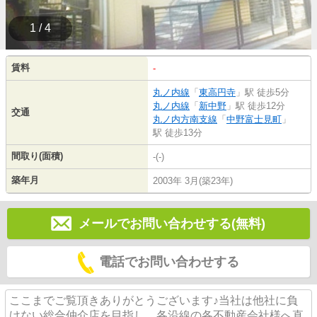
1 / 4
賃料
-
丸ノ内線
「
東高円寺
」駅 徒歩5分
丸ノ内線
「
新中野
」駅 徒歩12分
交通
丸ノ内方南支線
「
中野富士見町
」
駅 徒歩13分
間取り(面積)
-(-)
築年月
2003年 3月(築23年)
メールでお問い合わせする(無料)
電話でお問い合わせする
ここまでご覧頂きありがとうございます♪当社は他社に負
けない総合仲介店を目指し、各沿線の各不動産会社様へ直