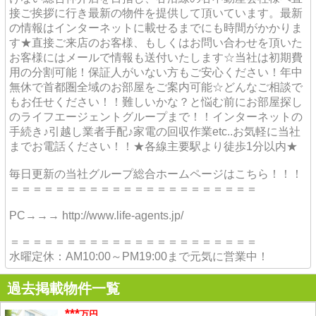
接ご挨拶に行き最新の物件を提供して頂いています。最新
の情報はインターネットに載せるまでにも時間がかかりま
す★直接ご来店のお客様、もしくはお問い合わせを頂いた
お客様にはメールで情報も送付いたします☆当社は初期費
用の分割可能！保証人がいない方もご安心ください！年中
無休で首都圏全域のお部屋をご案内可能☆どんなご相談で
もお任せください！！難しいかな？と悩む前にお部屋探し
のライフエージェントグループまで！！インターネットの
手続き♪引越し業者手配♪家電の回収作業etc..お気軽に当社
までお電話ください！！★各線主要駅より徒歩1分以内★
毎日更新の当社グループ総合ホームページはこちら！！！
＝＝＝＝＝＝＝＝＝＝＝＝＝＝＝＝＝＝＝＝＝＝
PC→→→ http://www.life-agents.jp/
＝＝＝＝＝＝＝＝＝＝＝＝＝＝＝＝＝＝＝＝＝＝
水曜定休：AM10:00～PM19:00まで元気に営業中！
過去掲載物件一覧
***
万円