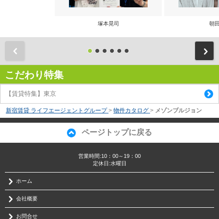
塚本晃司
朝田
前
こだわり特集
【賃貸特集】東京
新宿賃貸 ライフエージェントグループ
>
物件カタログ
>
メゾンブルジョン
ページトップに戻る
営業時間:10：00～19：00
定休日:水曜日
ホーム
会社概要
お問合せ