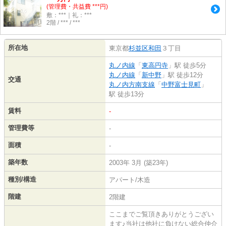
(管理費・共益費 ***円)
敷：***｜礼：***
2階 / *** / ***
所在地
東京都
杉並区
和田
３丁目
丸ノ内線
「
東高円寺
」駅 徒歩5分
丸ノ内線
「
新中野
」駅 徒歩12分
交通
丸ノ内方南支線
「
中野富士見町
」
駅 徒歩13分
賃料
-
管理費等
-
面積
-
築年数
2003年 3月 (築23年)
種別/構造
アパート/木造
階建
2階建
ここまでご覧頂きありがとうござい
ます♪当社は他社に負けない総合仲介