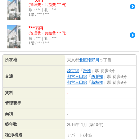
(管理費・共益費 ***円)
敷：***｜礼：***
1階 / *** / ***
***
万円
(管理費・共益費 ***円)
敷：***｜礼：***
1階 / *** / ***
所在地
東京都
北区
滝野川
５丁目
埼京線
「
板橋
」駅 徒歩8分
交通
都営三田線
「
西巣鴨
」駅 徒歩9分
都営三田線
「
新板橋
」駅 徒歩9分
賃料
-
管理費等
-
面積
-
築年数
2016年 1月 (築10年)
種別/構造
アパート/木造