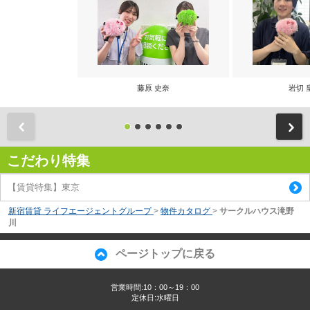
藤原 史奈
岩切 
前
こだわり特集
【賃貸特集】東京
新宿賃貸 ライフエージェントグループ
>
物件カタログ
>
サークルハウス滝野
川
ページトップに戻る
営業時間:10：00～19：00
定休日:水曜日