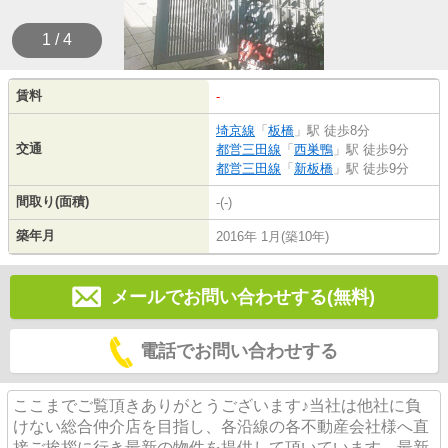
1 / 4
賃料
-
埼京線
「
板橋
」駅 徒歩8分
交通
都営三田線
「
西巣鴨
」駅 徒歩9分
都営三田線
「
新板橋
」駅 徒歩9分
間取り(面積)
-(-)
築年月
2016年 1月(築10年)
メールでお問い合わせする(無料)
電話でお問い合わせする
ここまでご覧頂きありがとうございます♪当社は他社に負
けない総合仲介店を目指し、各沿線の各不動産会社様へ直
接ご挨拶に行き最新の物件を提供して頂いています。最新