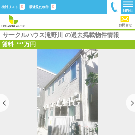
0
0
検討リスト
最近見た物件
お問合せ
サークルハウス滝野川 の過去掲載物件情報
賃料
***
万円