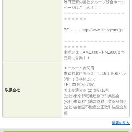
毎日更新の当社グループ総合ホーム
ページはこちら！！！
＝＝＝＝＝＝＝＝＝＝＝＝＝＝＝＝
＝＝＝＝＝＝
PC→→→ http://www.life-agents.jp/
＝＝＝＝＝＝＝＝＝＝＝＝＝＝＝＝
＝＝＝＝＝＝
水曜定休：AM10:00～PM19:00まで
元気に営業中！
エールーム赤羽店
東京都北区赤羽２丁目16-1 高和ビル
3階 （旧中村ビル）
TEL:03-5939-7651
取扱会社
国土交通大臣 (2) 第9710号
(公社)東京都宅地建物取引業協会
(公社)東京都宅地建物取引業保証協会
(公社)首都圏不動産公正取引協議会加
盟
情報の見方