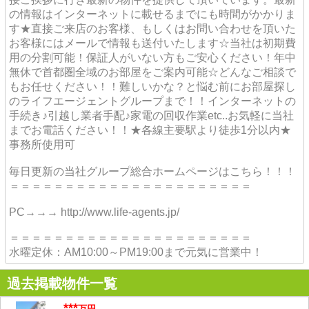
の情報はインターネットに載せるまでにも時間がかかりま
す★直接ご来店のお客様、もしくはお問い合わせを頂いた
お客様にはメールで情報も送付いたします☆当社は初期費
用の分割可能！保証人がいない方もご安心ください！年中
無休で首都圏全域のお部屋をご案内可能☆どんなご相談で
もお任せください！！難しいかな？と悩む前にお部屋探し
のライフエージェントグループまで！！インターネットの
手続き♪引越し業者手配♪家電の回収作業etc..お気軽に当社
までお電話ください！！★各線主要駅より徒歩1分以内★
事務所使用可
毎日更新の当社グループ総合ホームページはこちら！！！
＝＝＝＝＝＝＝＝＝＝＝＝＝＝＝＝＝＝＝＝＝＝
PC→→→ http://www.life-agents.jp/
＝＝＝＝＝＝＝＝＝＝＝＝＝＝＝＝＝＝＝＝＝＝
水曜定休：AM10:00～PM19:00まで元気に営業中！
過去掲載物件一覧
***
万円