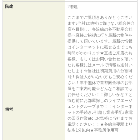
階建
2階建
ここまでご覧頂きありがとうござい
ます♪当社は他社に負けない総合仲介
店を目指し、各沿線の各不動産会社
様へ直接ご挨拶に行き最新の物件を
提供して頂いています。最新の情報
はインターネットに載せるまでにも
時間がかかります★直接ご来店のお
客様、もしくはお問い合わせを頂い
たお客様にはメールで情報も送付い
たします☆当社は初期費用の分割可
能！保証人がいない方もご安心くだ
さい！年中無休で首都圏全域のお部
屋をご案内可能☆どんなご相談でも
お任せください！！難しいかな？と
悩む前にお部屋探しのライフエージ
ェントグループまで！！インターネ
備考
ットの手続き♪引越し業者手配♪家電
の回収作業etc..お気軽に当社までお
電話ください！！★各線主要駅より
徒歩1分以内★事務所使用可