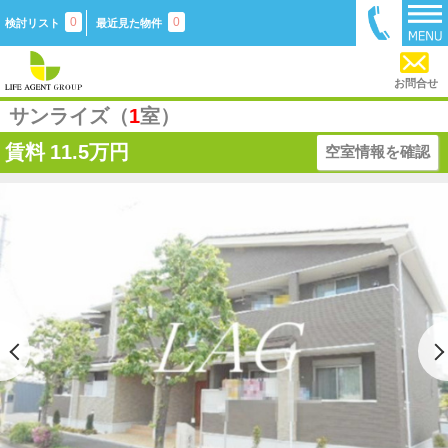
0
0
検討リスト
最近見た物件
お問合せ
サンライズ（
1
室）
賃料
11.5万円
空室情報を確認