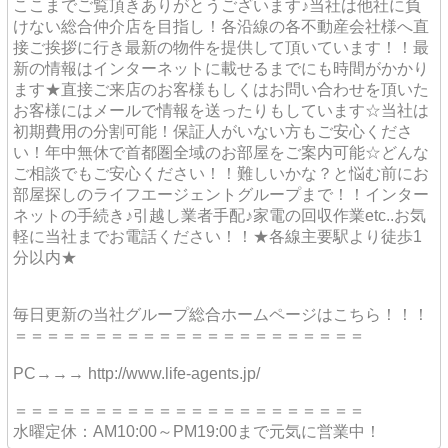
ここまでご覧頂きありがとうございます♪当社は他社に負
けない総合仲介店を目指し！各沿線の各不動産会社様へ直
接ご挨拶に行き最新の物件を提供して頂いています！！最
新の情報はインターネットに載せるまでにも時間がかかり
ます★直接ご来店のお客様もしくはお問い合わせを頂いた
お客様にはメールで情報を送ったりもしています☆当社は
初期費用の分割可能！保証人がいない方もご安心くださ
い！年中無休で首都圏全域のお部屋をご案内可能☆どんな
ご相談でもご安心ください！！難しいかな？と悩む前にお
部屋探しのライフエージェントグループまで！！インター
ネットの手続き♪引越し業者手配♪家電の回収作業etc..お気
軽に当社までお電話ください！！★各線主要駅より徒歩1
分以内★
毎日更新の当社グループ総合ホームページはこちら！！！
＝＝＝＝＝＝＝＝＝＝＝＝＝＝＝＝＝＝＝＝＝＝
PC→→→ http://www.life-agents.jp/
＝＝＝＝＝＝＝＝＝＝＝＝＝＝＝＝＝＝＝＝＝＝
水曜定休：AM10:00～PM19:00まで元気に営業中！