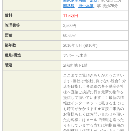
西武多摩川線
「
是政
」駅 徒歩11分
南武線
「
府中本町
」駅 徒歩26分
賃料
11.5万円
管理費等
3,500円
面積
60.69㎡
築年数
2016年 8月 (築10年)
種別/構造
アパート/木造
階建
2階建 地下1階
ここまでご覧頂きありがとうござい
ます♪当社は他社に負けない総合仲介
店を目指し！各沿線の各不動産会社
様へ直接ご挨拶に行き最新の物件を
提供して頂いています！！最新の情
報はインターネットに載せるまでに
も時間がかかります★直接ご来店の
お客様もしくはお問い合わせを頂い
たお客様にはメールで情報を送った
りもしています☆当社は初期費用の
分割可能！保証人がいない方もご安