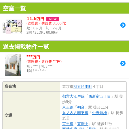
空室一覧
11.5
万
円
NEW
(管理費・共益費 3,500円)
敷：0ヶ月｜礼：2ヶ月
2階 / 2LDK / 60.69㎡
過去掲載物件一覧
***
万円
(管理費・共益費 ***円)
敷：***｜礼：***
1階 / *** / ***
所在地
東京都
渋谷区
本町
４丁目
都営大江戸線
「
西新宿五丁目
」駅 徒
歩9分
京王線
「
初台
」駅 徒歩11分
丸ノ内方南支線
「
中野新橋
」駅 徒歩
交通
15分
京王線
「
東府中
」駅 徒歩12分