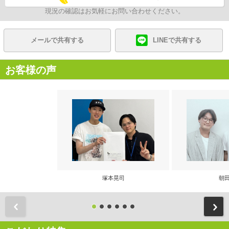
現況の確認はお気軽にお問い合わせください。
メールで共有する
LINEで共有する
お客様の声
塚本晃司
朝田
前