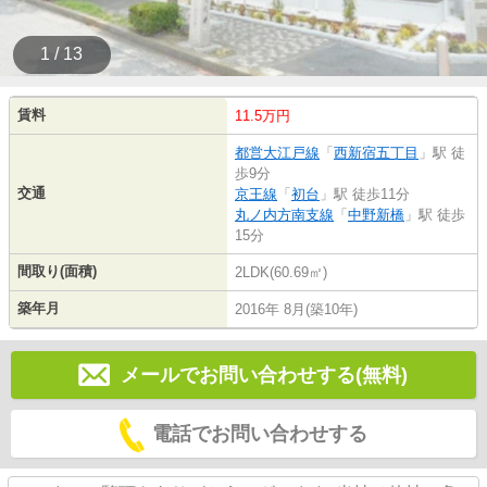
1 / 13
賃料
11.5万円
都営大江戸線
「
西新宿五丁目
」駅 徒
歩9分
交通
京王線
「
初台
」駅 徒歩11分
丸ノ内方南支線
「
中野新橋
」駅 徒歩
15分
間取り(面積)
2LDK(60.69㎡)
築年月
2016年 8月(築10年)
メールでお問い合わせする(無料)
電話でお問い合わせする