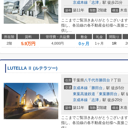
京成本線
「
志津
」駅 徒歩21分
築11年
2階建
木造
築年
階数
構造
ここまでご覧頂きありがとうございます
指し、各沿線の各不動産会社様へ直接ご
供し...
所在階
賃料
管理費・共益費
敷金
礼金
間取り
5.9
万円
0ヶ月
2階
4,000円
1ヶ月
1R
2
LUTELLA Ⅱ (ルテラツー)
千葉県
八千代市
勝田台
７丁目
住所
交通
京成本線
「
勝田台
」駅 徒歩5分
東葉高速鉄道
「
東葉勝田台
」駅 
京成本線
「
志津
」駅 徒歩20分
築11年
2階建
木造
築年
階数
構造
ここまでご覧頂きありがとうございます
指し、各沿線の各不動産会社様へ直接ご
供し...