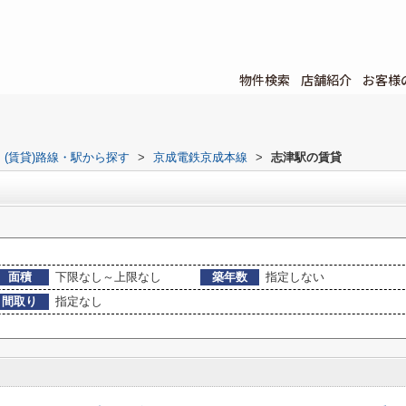
物件検索
店舗紹介
お客様
(賃貸)路線・駅から探す
>
京成電鉄京成本線
>
志津駅の賃貸
面積
下限なし～上限なし
築年数
指定しない
間取り
指定なし