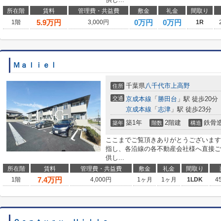
所在階
賃料
管理費・共益費
敷金
礼金
間取り
5.9
万円
0万円
0万円
1階
3,000円
1R
ＭａｌｉｅⅠ
千葉県
八千代市
上高野
住所
交通
京成本線
「
勝田台
」駅 徒歩20分
京成本線
「
志津
」駅 徒歩23分
築1年
2階建
鉄骨
築年
階数
構造
ここまでご覧頂きありがとうございます
指し、各沿線の各不動産会社様へ直接ご
供し...
所在階
賃料
管理費・共益費
敷金
礼金
間取り
7.4
万円
1階
4,000円
1ヶ月
1ヶ月
1LDK
4