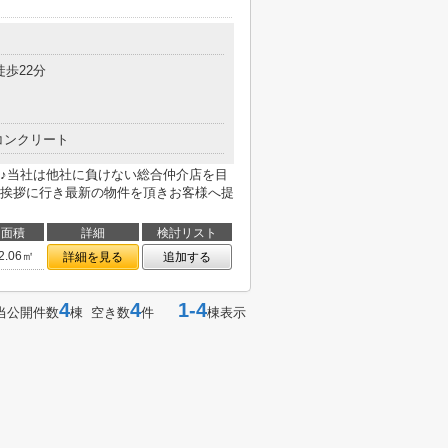
徒歩22分
コンクリート
♪当社は他社に負けない総合仲介店を目
挨拶に行き最新の物件を頂きお客様へ提
面積
詳細
検討リスト
2.06㎡
詳細を見る
追加する
4
4
1-4
当公開件数
棟 空き数
件
棟表示