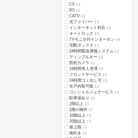
CS
(-)
BS
(-)
CATV
(-)
光ファイバー
(-)
インターネット対応
(-)
オートロック
(-)
TVモニタ付インターホン
(-)
宅配ボックス
(-)
24時間緊急通報システム
(-)
ディンプルキー
(-)
防犯カメラ
(-)
24時間有人管理
(-)
フロントサービス
(-)
24時間ゴミ出し可
(-)
住戸内覧可能
(-)
コンシェルジュサービス
(-)
駐車場あり
(-)
2階以上
(-)
1階の物件
(-)
10階以上
(-)
20階以上
(-)
最上階
(-)
南向き
(-)