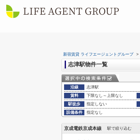
新宿賃貸 ライフエージェントグループ
>
志津駅物件一覧
沿線
志津駅
賃料
下限なし～上限なし
駅徒歩
指定しない
設備条件
指定なし
京成電鉄京成本線
駅で絞り込む