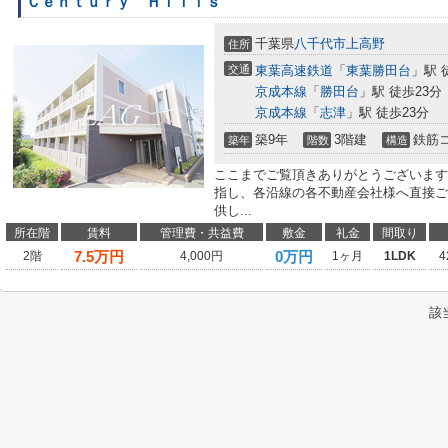
Ｃｅｎｔｕｒｙ Ｈｉｌｌｓ
千葉県
八千代市
上高野
住所
交通
東葉高速鉄道
「
東葉勝田台
」駅 
京成本線
「
勝田台
」駅 徒歩23分
京成本線
「
志津
」駅 徒歩23分
築9年
3階建
鉄筋
築年
階数
構造
ここまでご覧頂きありがとうございます
指し、各沿線の各不動産会社様へ直接ご
供し...
所在階
賃料
管理費・共益費
敷金
礼金
間取り
7.5
万円
0万円
2階
4,000円
1ヶ月
1LDK
4
該