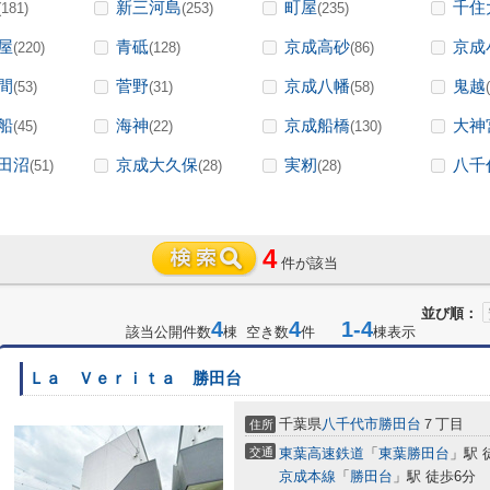
新三河島
町屋
千住
(181)
(253)
(235)
屋
青砥
京成高砂
京成
(220)
(128)
(86)
間
菅野
京成八幡
鬼越
(53)
(31)
(58)
船
海神
京成船橋
大神
(45)
(22)
(130)
田沼
京成大久保
実籾
八千
(51)
(28)
(28)
4
件が該当
並び順：
4
4
1-4
該当公開件数
棟 空き数
件
棟表示
Ｌａ Ｖｅｒｉｔａ 勝田台
千葉県
八千代市
勝田台
７丁目
住所
交通
東葉高速鉄道
「
東葉勝田台
」駅 
京成本線
「
勝田台
」駅 徒歩6分