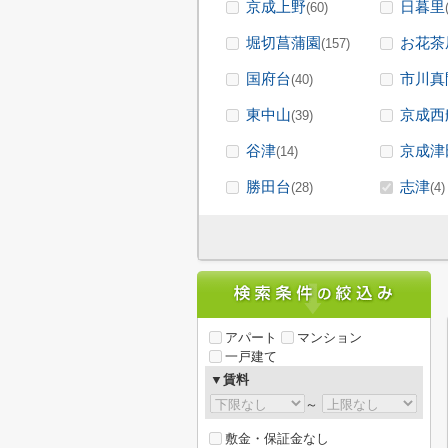
京成上野
日暮里
(60)
堀切菖蒲園
お花茶
(157)
国府台
市川真
(40)
東中山
京成西
(39)
谷津
京成津
(14)
勝田台
志津
(28)
(4)
アパート
マンション
一戸建て
▼賃料
～
敷金・保証金なし