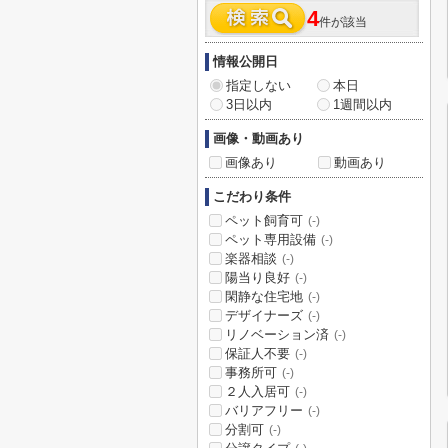
4
件が該当
情報公開日
指定しない
本日
3日以内
1週間以内
画像・動画あり
画像あり
動画あり
こだわり条件
ペット飼育可
(-)
ペット専用設備
(-)
楽器相談
(-)
陽当り良好
(-)
閑静な住宅地
(-)
デザイナーズ
(-)
リノベーション済
(-)
保証人不要
(-)
事務所可
(-)
２人入居可
(-)
バリアフリー
(-)
分割可
(-)