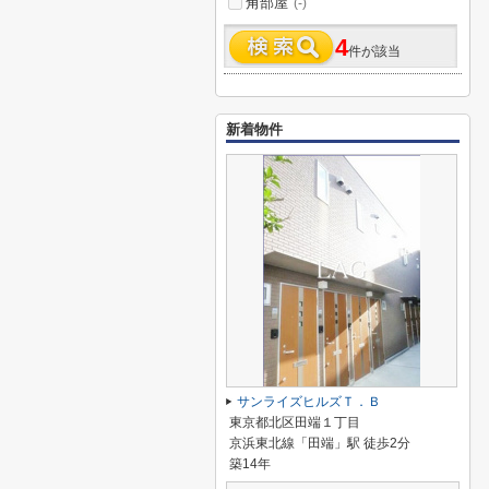
角部屋
(-)
4
件が該当
新着物件
サンライズヒルズＴ．Ｂ
東京都北区田端１丁目
京浜東北線「田端」駅 徒歩2分
築14年