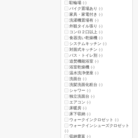
駐輪場
(-)
バイク置場あり
(-)
家具・家電付き
(-)
洗濯機置場有
(-)
外観タイル張り
(-)
コンロ２口以上
(-)
食器洗い乾燥機
(-)
システムキッチン
(-)
対面式キッチン
(-)
バス・トイレ別
(-)
追焚機能浴室
(-)
浴室乾燥機
(-)
温水洗浄便座
(-)
洗面台
(-)
洗髪洗面化粧台
(-)
シャワー
(-)
独立洗面台
(-)
エアコン
(-)
床暖房
(-)
床下収納
(-)
ウォークインクロゼット
(-)
ウォークインシューズクロゼット
(-)
収納豊富
(-)