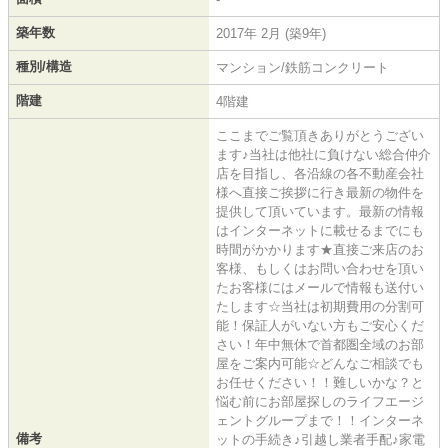
築年数
2017年 2月 (築9年)
種別/構造
マンション/鉄筋コンクリート
階建
4階建
ここまでご覧頂きありがとうござい
ます♪当社は他社に負けない総合仲介
店を目指し、各沿線の各不動産会社
様へ直接ご挨拶に行き最新の物件を
提供して頂いています。最新の情報
はインターネットに載せるまでにも
時間がかかります★直接ご来店のお
客様、もしくはお問い合わせを頂い
たお客様にはメールで情報も送付い
たします☆当社は初期費用の分割可
能！保証人がいない方もご安心くだ
さい！年中無休で首都圏全域のお部
屋をご案内可能☆どんなご相談でも
お任せください！！難しいかな？と
悩む前にお部屋探しのライフエージ
ェントグループまで！！インターネ
備考
ットの手続き♪引越し業者手配♪家電