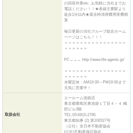
の回収作業etc..お気軽に当社までお
電話ください！！★各線主要駅より
徒歩1分以内★退去時清掃費用実費精
算
毎日更新の当社グループ総合ホーム
ページはこちら！！！
＝＝＝＝＝＝＝＝＝＝＝＝＝＝＝＝
＝＝＝＝＝＝
PC→→→ http://www.life-agents.jp/
＝＝＝＝＝＝＝＝＝＝＝＝＝＝＝＝
＝＝＝＝＝＝
水曜定休：AM10:00～PM19:00まで
元気に営業中！
エールーム池袋店
東京都豊島区東池袋１丁目４－４ 嶋
田ビル3階
取扱会社
TEL:03-6915-2795
東京都知事 (2) 第100327号
（公社）全日本不動産協会
(公社)不動産保証協会