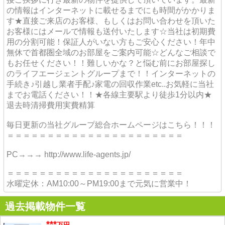
の情報はインターネットに載せるまでにも時間がかかりま
す★直接ご来店のお客様、もしくはお問い合わせを頂いた
お客様にはメールで情報も送付いたします☆当社は初期費
用の分割可能！保証人がいない方もご安心ください！年中
無休で首都圏全域のお部屋をご案内可能☆どんなご相談で
もお任せください！！難しいかな？と悩む前にお部屋探し
のライフエージェントグループまで！！インターネットの
手続き♪引越し業者手配♪家電の回収作業etc..お気軽に当社
までお電話ください！！★各線主要駅より徒歩1分以内★
退去時清掃費用実費精算
毎日更新の当社グループ総合ホームページはこちら！！！
＝＝＝＝＝＝＝＝＝＝＝＝＝＝＝＝＝＝＝＝＝＝
PC→→→ http://www.life-agents.jp/
＝＝＝＝＝＝＝＝＝＝＝＝＝＝＝＝＝＝＝＝＝＝
水曜定休：AM10:00～PM19:00まで元気に営業中！
過去掲載物件一覧
***
万円