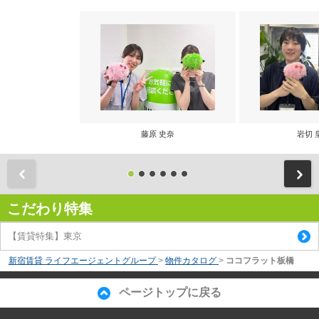
藤原 史奈
岩切 
前
こだわり特集
【賃貸特集】東京
新宿賃貸 ライフエージェントグループ
>
物件カタログ
>
ココフラット板橋
ページトップに戻る