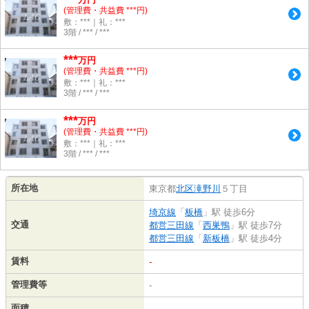
(管理費・共益費 ***円)
敷：***｜礼：***
3階 / *** / ***
***
万円
(管理費・共益費 ***円)
敷：***｜礼：***
3階 / *** / ***
***
万円
(管理費・共益費 ***円)
敷：***｜礼：***
3階 / *** / ***
所在地
東京都
北区
滝野川
５丁目
埼京線
「
板橋
」駅 徒歩6分
交通
都営三田線
「
西巣鴨
」駅 徒歩7分
都営三田線
「
新板橋
」駅 徒歩4分
賃料
-
管理費等
-
面積
-