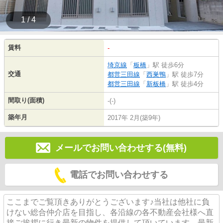
1 / 4
賃料
-
埼京線
「
板橋
」駅 徒歩6分
交通
都営三田線
「
西巣鴨
」駅 徒歩7分
都営三田線
「
新板橋
」駅 徒歩4分
間取り(面積)
-(-)
築年月
2017年 2月(築9年)
メールでお問い合わせする(無料)
電話でお問い合わせする
ここまでご覧頂きありがとうございます♪当社は他社に負
けない総合仲介店を目指し、各沿線の各不動産会社様へ直
接ご挨拶に行き最新の物件を提供して頂いています。最新