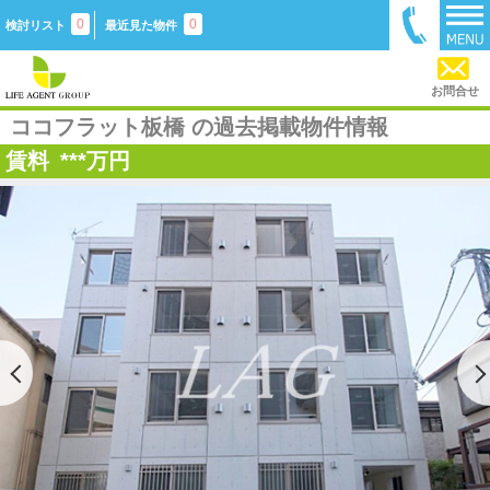
0
0
検討リスト
最近見た物件
お問合せ
ココフラット板橋 の過去掲載物件情報
賃料
***
万円