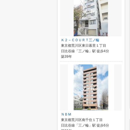
Ｋ２－ＣＯＵＲＴ三ノ輪
東京都荒川区東日暮里１丁目
日比谷線「三ノ輪」駅 徒歩4分
築39年
ＮＢＭ
東京都荒川区南千住１丁目
日比谷線「三ノ輪」駅 徒歩6分