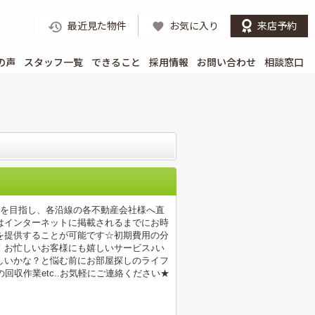
最近見た物件
お気に入り
来店予約
の声
スタッフ一覧
できること
採用情報
お問い合わせ
相談窓口
店を目指し、各沿線の各不動産会社様へ直
はインターネットに掲載されるまでにお時
を提供することが可能です☆初期費用の分
！お忙しいお客様にも嬉しいサービス♪い
しいかな？と悩む前にお部屋探しのライフ
収作業etc..お気軽にご連絡ください★