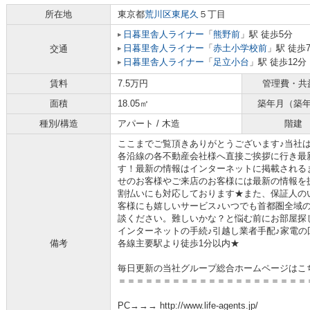
所在地
東京都
荒川区
東尾久
５丁目
日暮里舎人ライナー
「
熊野前
」駅 徒歩5分
日暮里舎人ライナー
「
赤土小学校前
」駅 徒歩
交通
日暮里舎人ライナー
「
足立小台
」駅 徒歩12分
賃料
7.5万円
管理費・共
面積
18.05㎡
築年月（築
種別/構造
アパート / 木造
階建
ここまでご覧頂きありがとうございます♪当社
各沿線の各不動産会社様へ直接ご挨拶に行き最
す！最新の情報はインターネットに掲載される
せのお客様やご来店のお客様には最新の情報を
割払いにも対応しております★また、保証人の
客様にも嬉しいサービス♪いつでも首都圏全域
談ください。難しいかな？と悩む前にお部屋探
インターネットの手続♪引越し業者手配♪家電の回
備考
各線主要駅より徒歩1分以内★
毎日更新の当社グループ総合ホームページはこ
＝＝＝＝＝＝＝＝＝＝＝＝＝＝＝＝＝＝＝＝＝
PC→→→ http://www.life-agents.jp/