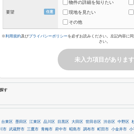
物件の詳細を知りたい
要望
任意
現地を見たい
その他
※
利用規約
及び
プライバシーポリシー
を必ずお読みください。左記内容に同
さい。
未入力項目がありま
探す
台東区
墨田区
江東区
品川区
目黒区
大田区
世田谷区
渋谷区
中野区
川市
武蔵野市
三鷹市
青梅市
府中市
昭島市
調布市
町田市
小金井市
小