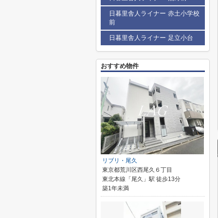
日暮里舎人ライナー 赤土小学校
前
日暮里舎人ライナー 足立小台
おすすめ物件
リブリ・尾久
東京都荒川区西尾久６丁目
東北本線「尾久」駅 徒歩13分
築1年未満