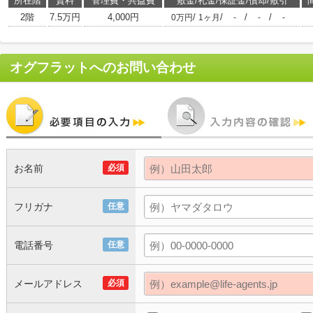
所在階
賃料
管理費・共益費
敷金/礼金/保証金/償却/敷引
2階
7.5万円
4,000円
/
/
/
/
0万円
1ヶ月
-
-
-
オグフラット
へのお問い合わせ
お名前
必須
フリガナ
任意
電話番号
任意
メールアドレス
必須