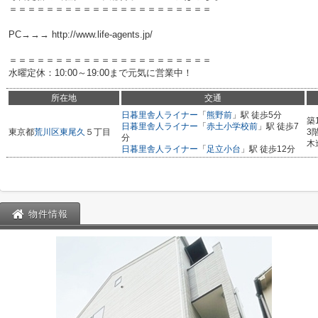
＝＝＝＝＝＝＝＝＝＝＝＝＝＝＝＝＝＝＝＝＝＝
PC→→→ http://www.life-agents.jp/
＝＝＝＝＝＝＝＝＝＝＝＝＝＝＝＝＝＝＝＝＝＝
水曜定休：10:00～19:00まで元気に営業中！
所在地
交通
日暮里舎人ライナー
「
熊野前
」駅 徒歩5分
築
日暮里舎人ライナー
「
赤土小学校前
」駅 徒歩7
東京都
荒川区
東尾久
５丁目
3
分
木
日暮里舎人ライナー
「
足立小台
」駅 徒歩12分
物件情報