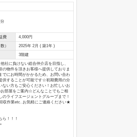
7分
益費
4,000円
年数）
2025年 2月 ( 築1年 )
3階建
は他社に負けない総合仲介店を目指し、
新の物件を頂きお客様へ提供しておりま
までにお時間がかかるため、お問い合わ
提供することが可能です☆初期費用の分
いない方もご安心ください！お忙しいお
のお部屋をご案内☆どんなことでもご相
しのライフエージェントグループまで！
収作業etc..お気軽にご連絡ください★
ちら！！！
＝