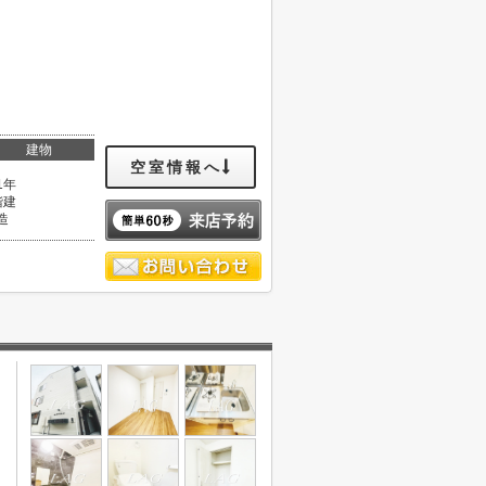
建物
空室情報へ
1年
階建
造