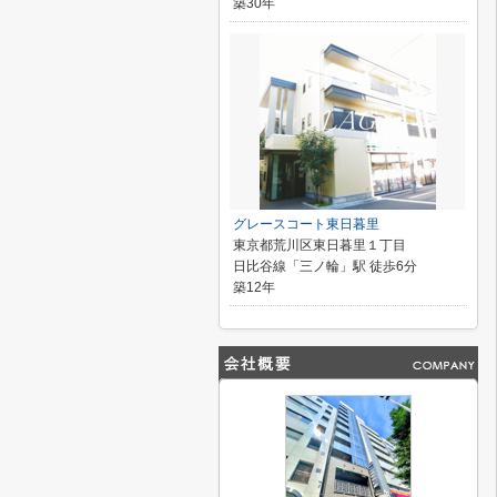
築30年
グレースコート東日暮里
東京都荒川区東日暮里１丁目
日比谷線「三ノ輪」駅 徒歩6分
築12年