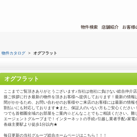
物件検索
店舗紹介
お客様
物件カタログ
>
オグフラット
オグフラット
ここまでご覧頂きありがとうございます♪当社は他社に負けない総合仲介
接ご挨拶に行き最新の物件を頂きお客様へ提供しております！最新の情報
間がかかるため、お問い合わせのお客様やご来店のお客様には最新の情報
割払いにも対応しております★また、保証人のいない方もご安心ください
つでも首都圏全域のお部屋をご案内☆どんなことでもご相談ください。難
エージェントグループまで！インターネットの手続♪引越し業者手配♪家電の回
各線主要駅より徒歩1分以内★
毎日更新の当社グループ総合ホームページはこちら！！！