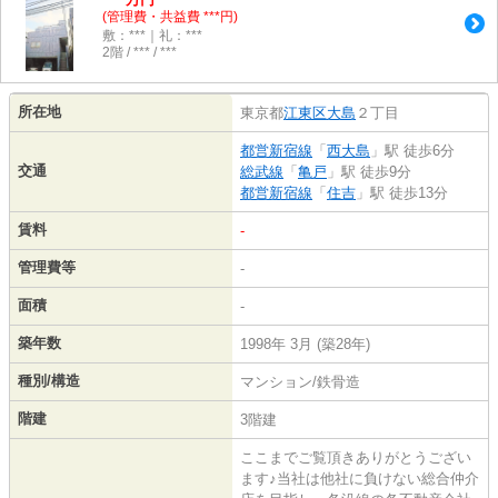
(管理費・共益費 ***円)
敷：***｜礼：***
2階 / *** / ***
所在地
東京都
江東区
大島
２丁目
都営新宿線
「
西大島
」駅 徒歩6分
交通
総武線
「
亀戸
」駅 徒歩9分
都営新宿線
「
住吉
」駅 徒歩13分
賃料
-
管理費等
-
面積
-
築年数
1998年 3月 (築28年)
種別/構造
マンション/鉄骨造
階建
3階建
ここまでご覧頂きありがとうござい
ます♪当社は他社に負けない総合仲介