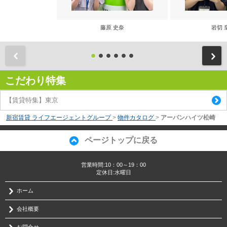
藤原 史奈
岩切 
前
こだわり特集
【賃貸特集】東京
新宿賃貸 ライフエージェントグループ
>
物件カタログ
>
アーバンハイツ松崎
ページトップに戻る
営業時間:10：00～19：00
定休日:水曜日
ホーム
会社概要