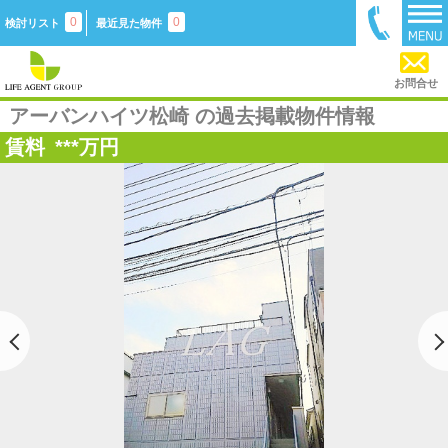
0
0
検討リスト
最近見た物件
お問合せ
アーバンハイツ松崎 の過去掲載物件情報
賃料
***
万円