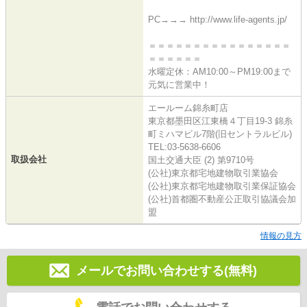
PC→→→ http://www.life-agents.jp/
＝＝＝＝＝＝＝＝＝＝＝＝＝＝＝＝
＝＝＝＝＝＝
水曜定休：AM10:00～PM19:00まで
元気に営業中！
エールーム錦糸町店
東京都墨田区江東橋４丁目19-3 錦糸
町ミハマビル7階(旧セントラルビル)
TEL:03-5638-6606
取扱会社
国土交通大臣 (2) 第9710号
(公社)東京都宅地建物取引業協会
(公社)東京都宅地建物取引業保証協会
(公社)首都圏不動産公正取引協議会加
盟
情報の見方
メールでお問い合わせする(無料)