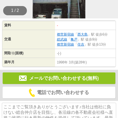
1 / 2
賃料
-
都営新宿線
「
西大島
」駅 徒歩6分
交通
総武線
「
亀戸
」駅 徒歩9分
都営新宿線
「
住吉
」駅 徒歩13分
間取り(面積)
-(-)
築年月
1998年 3月(築28年)
メールでお問い合わせする(無料)
電話でお問い合わせする
ここまでご覧頂きありがとうございます♪当社は他社に負
けない総合仲介店を目指し、各沿線の各不動産会社様へ直
接ご挨拶に行き最新の物件を提供して頂いています。最新