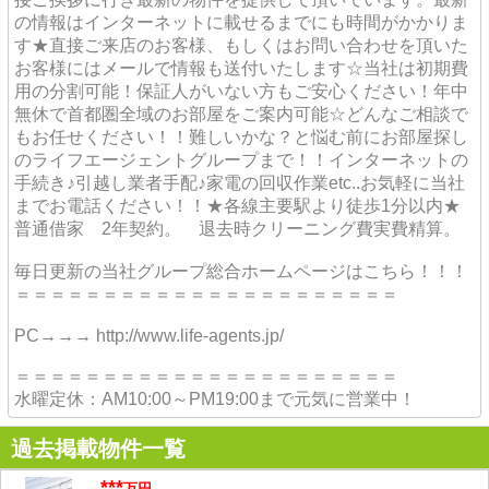
の情報はインターネットに載せるまでにも時間がかかりま
す★直接ご来店のお客様、もしくはお問い合わせを頂いた
お客様にはメールで情報も送付いたします☆当社は初期費
用の分割可能！保証人がいない方もご安心ください！年中
無休で首都圏全域のお部屋をご案内可能☆どんなご相談で
もお任せください！！難しいかな？と悩む前にお部屋探し
のライフエージェントグループまで！！インターネットの
手続き♪引越し業者手配♪家電の回収作業etc..お気軽に当社
までお電話ください！！★各線主要駅より徒歩1分以内★
普通借家 2年契約。 退去時クリーニング費実費精算。
毎日更新の当社グループ総合ホームページはこちら！！！
＝＝＝＝＝＝＝＝＝＝＝＝＝＝＝＝＝＝＝＝＝＝
PC→→→ http://www.life-agents.jp/
＝＝＝＝＝＝＝＝＝＝＝＝＝＝＝＝＝＝＝＝＝＝
水曜定休：AM10:00～PM19:00まで元気に営業中！
過去掲載物件一覧
***
万円