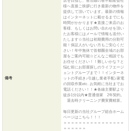
店を目指し、各沿線の各不動産会社
様へ直接ご挨拶に行き最新の物件を
提供して頂いています。最新の情報
はインターネットに載せるまでにも
時間がかかります★直接ご来店のお
客様、もしくはお問い合わせを頂い
たお客様にはメールで情報も送付い
たします☆当社は初期費用の分割可
能！保証人がいない方もご安心くだ
さい！年中無休で首都圏全域のお部
屋をご案内可能☆どんなご相談でも
お任せください！！難しいかな？と
悩む前にお部屋探しのライフエージ
ェントグループまで！！インターネ
備考
ットの手続き♪引越し業者手配♪家電
の回収作業etc..お気軽に当社までお
電話ください！！★各線主要駅より
徒歩1分以内★普通借家 2年契約。
退去時クリーニング費実費精算。
毎日更新の当社グループ総合ホーム
ページはこちら！！！
＝＝＝＝＝＝＝＝＝＝＝＝＝＝＝＝
＝＝＝＝＝＝