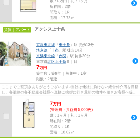
敷：0万円｜礼：1ヶ月
所在階：2階
間取り：1R
面積：17.73㎡
アクシス上十条
賃貸｜アパート
京浜東北線
「
東十条
」駅 徒歩13分
埼京線
「
十条
」駅 徒歩14分
京浜東北線
「
赤羽
」駅 徒歩20分
東京都
北区
上十条
５丁目
7
万円
築年数：築9年 ｜募集中：
1室
階数：2階建
ここまでご覧頂きありがとうございます♪当社は他社に負けない総合仲介店を目指
し、各沿線の各不動産会社様へ直接ご挨拶に行き最新の物件を頂きお客様へ提供
しております！最新の情報は...
7
万
円
(管理費・共益費 5,000円)
敷：1ヶ月｜礼：1ヶ月
所在階：2階
間取り：1K
面積：18.02㎡