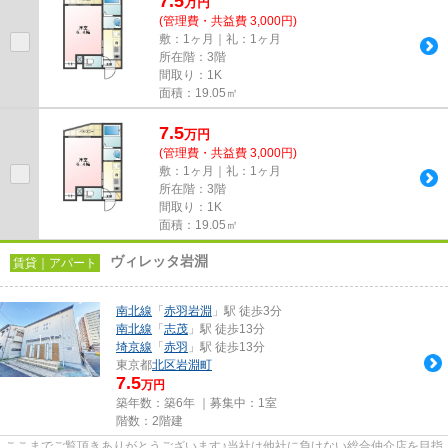
7.5
万
円
(管理費・共益費 3,000円)
敷：1ヶ月｜礼：1ヶ月
所在階：3階
間取り：1K
面積：19.05㎡
7.5
万
円
(管理費・共益費 3,000円)
敷：1ヶ月｜礼：1ヶ月
所在階：3階
間取り：1K
面積：19.05㎡
ヴィレッタ岩淵
賃貸｜アパート
南北線
「
赤羽岩淵
」駅 徒歩3分
南北線
「
志茂
」駅 徒歩13分
埼京線
「
赤羽
」駅 徒歩13分
東京都
北区
岩淵町
7.5
万円
築年数：築6年 ｜募集中：
1室
階数：2階建
ここまでご覧頂きありがとうございます♪当社は他社に負けない総合仲介店を目指