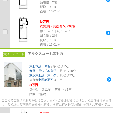
所在階：2階
間取り：1R
面積：16.01㎡
5
万
円
(管理費・共益費 5,000円)
敷：1ヶ月｜礼：1ヶ月
所在階：2階
間取り：1R
面積：16.01㎡
アルクスコート赤羽西
賃貸｜アパート
東北本線
「
赤羽
」駅 徒歩15分
都営三田線
「
本蓮沼
」駅 徒歩18分
京浜東北線
「
東十条
」駅 徒歩23分
東京都
北区
赤羽西
３丁目
5
万円
築年数：築11年 ｜募集中：
3室
階数：2階建
ここまでご覧頂きありがとうございます♪当社は他社に負けない総合仲介店を目指
し、各沿線の各不動産会社様へ直接ご挨拶に行き最新の物件を頂きお客様へ提供
しております！最新の情報は...