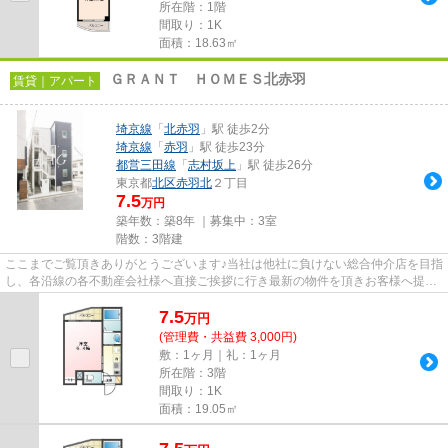
所在階：1階
間取り：1K
面積：18.63㎡
ＧＲＡＮＴ ＨＯＭＥＳ北赤羽
賃貸｜アパート
埼京線
「
北赤羽
」駅 徒歩2分
埼京線
「
赤羽
」駅 徒歩23分
都営三田線
「
志村坂上
」駅 徒歩26分
東京都
北区
赤羽北
２丁目
7.5
万円
築年数：築8年 ｜募集中：
3室
階数：3階建
ここまでご覧頂きありがとうございます♪当社は他社に負けない総合仲介店を目指
し、各沿線の各不動産会社様へ直接ご挨拶に行き最新の物件を頂きお客様へ提供
しております！最新の情報は...
7.5
万
円
(管理費・共益費 3,000円)
敷：1ヶ月｜礼：1ヶ月
所在階：3階
間取り：1K
面積：19.05㎡