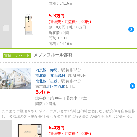
面積：14.16㎡
5.3
万
円
(管理費・共益費 6,000円)
敷：0万円｜礼：0万円
所在階：2階
間取り：1K
面積：14.16㎡
メゾンフルール赤羽
賃貸｜アパート
埼京線
「
赤羽
」駅 徒歩13分
南北線
「
赤羽岩淵
」駅 徒歩9分
南北線
「
志茂
」駅 徒歩25分
東京都
北区
赤羽北
１丁目
5.4
万円
築年数：築38年 ｜募集中：
3室
階数：2階建
ここまでご覧頂きありがとうございます♪当社は他社に負けない総合仲介店を目指
し、各沿線の各不動産会社様へ直接ご挨拶に行き最新の物件を頂きお客様へ提供
しております！最新の情報は...
5.4
万
円
(管理費・共益費 4,000円)