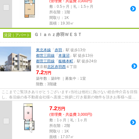
(管理費・共益費 3,000円)
敷：0.5ヶ月｜礼：1.5ヶ月
所在階：1階
間取り：1K
面積：19.30㎡
Ｇｌａｎｚ赤羽ＷＥＳＴ
賃貸｜アパート
東北本線
「
赤羽
」駅 徒歩13分
都営三田線
「
本蓮沼
」駅 徒歩13分
都営三田線
「
板橋本町
」駅 徒歩24分
東京都
北区
赤羽西
４丁目
7.2
万円
築年数：築8年 ｜募集中：
1室
階数：3階建
ここまでご覧頂きありがとうございます♪当社は他社に負けない総合仲介店を目指
し、各沿線の各不動産会社様へ直接ご挨拶に行き最新の物件を頂きお客様へ提供
しております！最新の情報は...
7.2
万
円
(管理費・共益費 3,000円)
敷：1ヶ月｜礼：1ヶ月
所在階：2階
間取り：1K
面積：17.07㎡