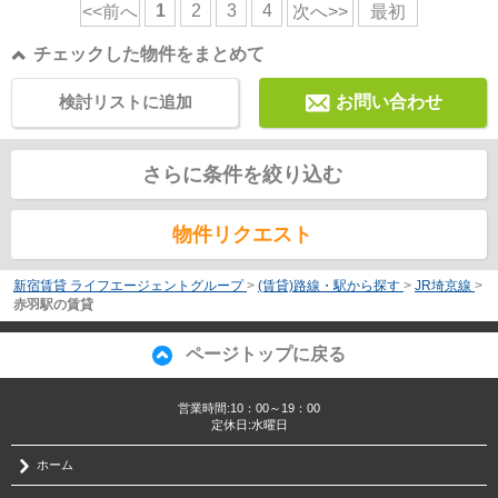
1
2
3
4
<<前へ
次へ>>
最初
チェックした物件をまとめて
検討リストに追加
お問い合わせ
さらに条件を絞り込む
物件リクエスト
新宿賃貸 ライフエージェントグループ
>
(賃貸)路線・駅から探す
>
JR埼京線
>
赤羽駅の賃貸
ページトップに戻る
営業時間:10：00～19：00
定休日:水曜日
ホーム