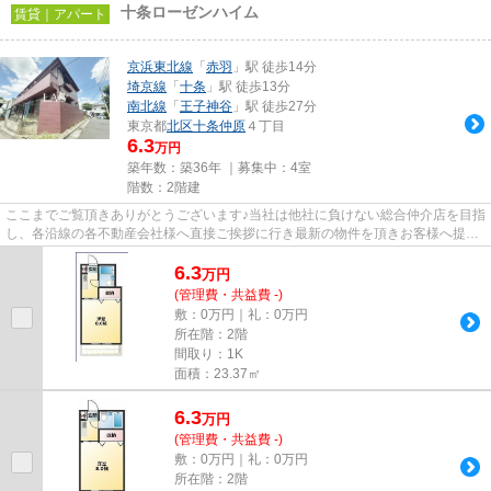
十条ローゼンハイム
賃貸｜アパート
京浜東北線
「
赤羽
」駅 徒歩14分
埼京線
「
十条
」駅 徒歩13分
南北線
「
王子神谷
」駅 徒歩27分
東京都
北区
十条仲原
４丁目
6.3
万円
築年数：築36年 ｜募集中：
4室
階数：2階建
ここまでご覧頂きありがとうございます♪当社は他社に負けない総合仲介店を目指
し、各沿線の各不動産会社様へ直接ご挨拶に行き最新の物件を頂きお客様へ提供
しております！最新の情報は...
6.3
万
円
(管理費・共益費 -)
敷：0万円｜礼：0万円
所在階：2階
間取り：1K
面積：23.37㎡
6.3
万
円
(管理費・共益費 -)
敷：0万円｜礼：0万円
所在階：2階