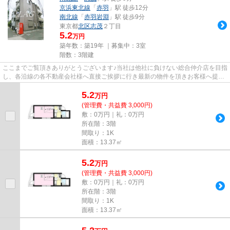
京浜東北線
「
赤羽
」駅 徒歩12分
南北線
「
赤羽岩淵
」駅 徒歩9分
東京都
北区
志茂
２丁目
5.2
万円
築年数：築19年 ｜募集中：
3室
階数：3階建
ここまでご覧頂きありがとうございます♪当社は他社に負けない総合仲介店を目指
し、各沿線の各不動産会社様へ直接ご挨拶に行き最新の物件を頂きお客様へ提供
しております！最新の情報は...
5.2
万
円
(管理費・共益費 3,000円)
敷：0万円｜礼：0万円
所在階：3階
間取り：1K
面積：13.37㎡
5.2
万
円
(管理費・共益費 3,000円)
敷：0万円｜礼：0万円
所在階：3階
間取り：1K
面積：13.37㎡