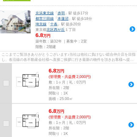
京浜東北線
「
赤羽
」駅 徒歩17分
都営三田線
「
本蓮沼
」駅 徒歩18分
埼京線
「
十条
」駅 徒歩20分
東京都
北区
西が丘
１丁目
6.8
万円
築年数：築32年 ｜募集中：
2室
階数：2階建
ここまでご覧頂きありがとうございます♪当社は他社に負けない総合仲介店を目指
し、各沿線の各不動産会社様へ直接ご挨拶に行き最新の物件を頂きお客様へ提供
しております！最新の情報は...
6.8
万
円
(管理費・共益費 2,000円)
敷：1ヶ月｜礼：0万円
所在階：2階
間取り：1K
面積：25.00㎡
6.8
万
円
(管理費・共益費 2,000円)
敷：1ヶ月｜礼：0万円
所在階：2階
間取り：1K