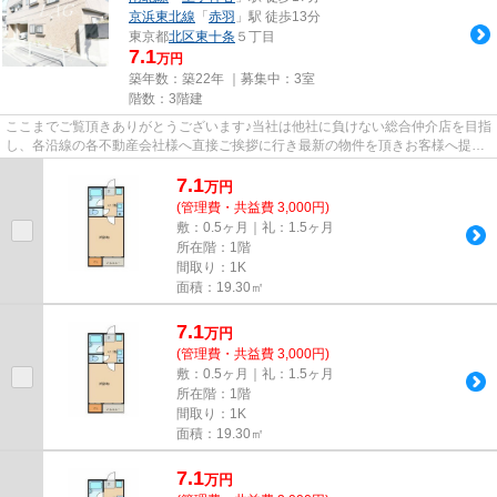
京浜東北線
「
赤羽
」駅 徒歩13分
東京都
北区
東十条
５丁目
7.1
万円
築年数：築22年 ｜募集中：
3室
階数：3階建
ここまでご覧頂きありがとうございます♪当社は他社に負けない総合仲介店を目指
し、各沿線の各不動産会社様へ直接ご挨拶に行き最新の物件を頂きお客様へ提供
しております！最新の情報は...
7.1
万
円
(管理費・共益費 3,000円)
敷：0.5ヶ月｜礼：1.5ヶ月
所在階：1階
間取り：1K
面積：19.30㎡
7.1
万
円
(管理費・共益費 3,000円)
敷：0.5ヶ月｜礼：1.5ヶ月
所在階：1階
間取り：1K
面積：19.30㎡
7.1
万
円