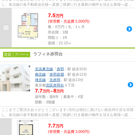
し、各沿線の各不動産会社様へ直接ご挨拶に行き最新の物件を頂きお客様へ提供
しております！最新の情報は...
7.5
万
円
(管理費・共益費 5,000円)
敷：0万円｜礼：1ヶ月
所在階：1階
間取り：1R
面積：22.15㎡
ラフィネ赤羽台
賃貸｜アパート
京浜東北線
「
赤羽
」駅 徒歩10分
南北線
「
赤羽岩淵
」駅 徒歩12分
埼京線
「
北赤羽
」駅 徒歩13分
東京都
北区
赤羽台
３丁目
7.7
8
万円～
万円
築年数：築8年 ｜募集中：
4室
階数：3階建
ここまでご覧頂きありがとうございます♪当社は他社に負けない総合仲介店を目指
し、各沿線の各不動産会社様へ直接ご挨拶に行き最新の物件を頂きお客様へ提供
しております！最新の情報は...
7.7
万
円
(管理費・共益費 3,000円)