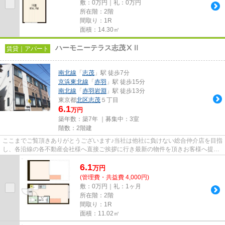
敷：0万円｜礼：0万円
所在階：2階
間取り：1R
面積：14.30㎡
ハーモニーテラス志茂ⅩⅡ
賃貸｜アパート
南北線
「
志茂
」駅 徒歩7分
京浜東北線
「
赤羽
」駅 徒歩15分
南北線
「
赤羽岩淵
」駅 徒歩13分
東京都
北区
志茂
５丁目
6.1
万円
築年数：築7年 ｜募集中：
3室
階数：2階建
ここまでご覧頂きありがとうございます♪当社は他社に負けない総合仲介店を目指
し、各沿線の各不動産会社様へ直接ご挨拶に行き最新の物件を頂きお客様へ提供
しております！最新の情報は...
6.1
万
円
(管理費・共益費 4,000円)
敷：0万円｜礼：1ヶ月
所在階：2階
間取り：1R
面積：11.02㎡