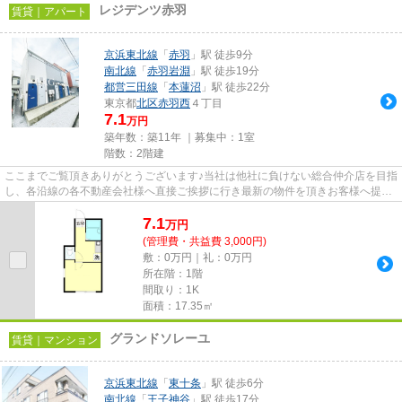
レジデンツ赤羽
賃貸｜アパート
京浜東北線
「
赤羽
」駅 徒歩9分
南北線
「
赤羽岩淵
」駅 徒歩19分
都営三田線
「
本蓮沼
」駅 徒歩22分
東京都
北区
赤羽西
４丁目
7.1
万円
築年数：築11年 ｜募集中：
1室
階数：2階建
ここまでご覧頂きありがとうございます♪当社は他社に負けない総合仲介店を目指
し、各沿線の各不動産会社様へ直接ご挨拶に行き最新の物件を頂きお客様へ提供
しております！最新の情報は...
7.1
万
円
(管理費・共益費 3,000円)
敷：0万円｜礼：0万円
所在階：1階
間取り：1K
面積：17.35㎡
グランドソレーユ
賃貸｜マンション
京浜東北線
「
東十条
」駅 徒歩6分
南北線
「
王子神谷
」駅 徒歩17分