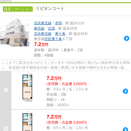
リビオンコート
賃貸｜マンション
京浜東北線
「
赤羽
」駅 徒歩11分
南北線
「
志茂
」駅 徒歩15分
京浜東北線
「
東十条
」駅 徒歩16分
東京都
北区
東十条
６丁目
7.2
万円
築年数：築20年 ｜募集中：
2室
階数：4階建
ここまでご覧頂きありがとうございます♪当社は他社に負けない総合仲介店を目指
し、各沿線の各不動産会社様へ直接ご挨拶に行き最新の物件を頂きお客様へ提供
しております！最新の情報は...
7.2
万
円
(管理費・共益費 3,000円)
敷：0.5ヶ月｜礼：1.5ヶ月
所在階：1階
間取り：1K
面積：18.63㎡
7.2
万
円
(管理費・共益費 3,000円)
敷：0.5ヶ月｜礼：1.5ヶ月