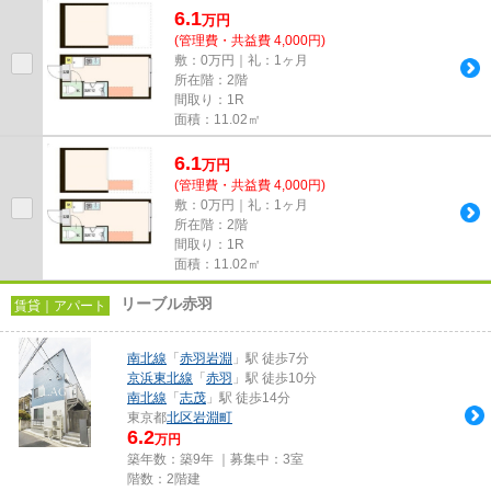
6.1
万
円
(管理費・共益費 4,000円)
敷：0万円｜礼：1ヶ月
所在階：2階
間取り：1R
面積：11.02㎡
6.1
万
円
(管理費・共益費 4,000円)
敷：0万円｜礼：1ヶ月
所在階：2階
間取り：1R
面積：11.02㎡
リーブル赤羽
賃貸｜アパート
南北線
「
赤羽岩淵
」駅 徒歩7分
京浜東北線
「
赤羽
」駅 徒歩10分
南北線
「
志茂
」駅 徒歩14分
東京都
北区
岩淵町
6.2
万円
築年数：築9年 ｜募集中：
3室
階数：2階建