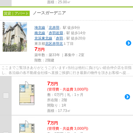
面積：25.00㎡
ノースガーデニア
賃貸｜アパート
埼京線
「
北赤羽
」駅 徒歩9分
南北線
「
赤羽岩淵
」駅 徒歩14分
京浜東北線
「
赤羽
」駅 徒歩20分
東京都
北区
赤羽北
１丁目
7
万円
築年数：築33年 ｜募集中：
2室
階数：2階建
ここまでご覧頂きありがとうございます♪当社は他社に負けない総合仲介店を目指
し、各沿線の各不動産会社様へ直接ご挨拶に行き最新の物件を頂きお客様へ提供
しております！最新の情報は...
7
万
円
(管理費・共益費 3,000円)
敷：0万円｜礼：1ヶ月
所在階：2階
間取り：1R
面積：17.73㎡
7
万
円
(管理費・共益費 3,000円)