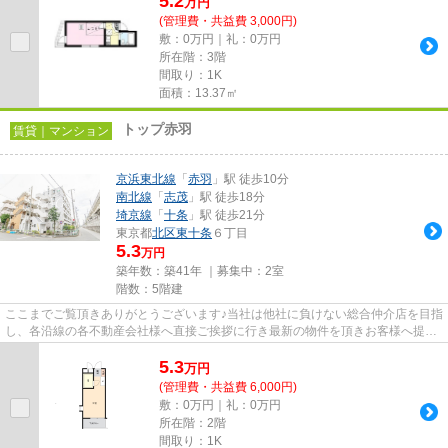
5.2
万
円
(管理費・共益費 3,000円)
敷：0万円｜礼：0万円
所在階：3階
間取り：1K
面積：13.37㎡
トップ赤羽
賃貸｜マンション
京浜東北線
「
赤羽
」駅 徒歩10分
南北線
「
志茂
」駅 徒歩18分
埼京線
「
十条
」駅 徒歩21分
東京都
北区
東十条
６丁目
5.3
万円
築年数：築41年 ｜募集中：
2室
階数：5階建
ここまでご覧頂きありがとうございます♪当社は他社に負けない総合仲介店を目指
し、各沿線の各不動産会社様へ直接ご挨拶に行き最新の物件を頂きお客様へ提供
しております！最新の情報は...
5.3
万
円
(管理費・共益費 6,000円)
敷：0万円｜礼：0万円
所在階：2階
間取り：1K