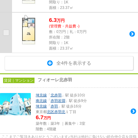
間取り：1K
面積：23.37㎡
6.3
万
円
(管理費・共益費 -)
敷：0万円｜礼：0万円
所在階：2階
間取り：1K
面積：23.37㎡
全4件を表示する
フィオーレ北赤羽
賃貸｜マンション
埼京線
「
北赤羽
」駅 徒歩10分
南北線
「
赤羽岩淵
」駅 徒歩9分
埼京線
「
赤羽
」駅 徒歩16分
東京都
北区
赤羽北
１丁目
6.7
万円
築年数：築3年 ｜募集中：
3室
階数：4階建
ここまでご覧頂きありがとうございます♪当社は他社に負けない総合仲介店を目指