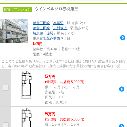
ウインベルソロ赤羽第三
賃貸｜マンション
都営三田線
「
本蓮沼
」駅 徒歩12分
都営三田線
「
志村坂上
」駅 徒歩15分
埼京線
「
赤羽
」駅 徒歩20分
東京都
北区
赤羽西
６丁目
5
万円
築年数：築37年 ｜募集中：
3室
階数：4階建
ここまでご覧頂きありがとうございます♪当社は他社に負けない総合仲介店を目指
し、各沿線の各不動産会社様へ直接ご挨拶に行き最新の物件を頂きお客様へ提供
しております！最新の情報は...
5
万
円
(管理費・共益費 5,000円)
敷：1ヶ月｜礼：1ヶ月
所在階：2階
間取り：1R
面積：16.01㎡
5
万
円
(管理費・共益費 5,000円)
敷：1ヶ月｜礼：1ヶ月