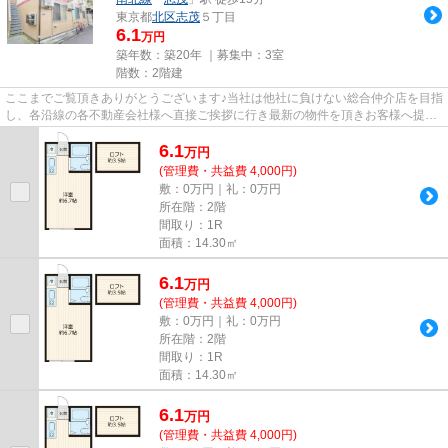
東京都
北区
志茂
５丁目
6.1
万円
築年数：築20年 ｜募集中：
3室
階数：2階建
ここまでご覧頂きありがとうございます♪当社は他社に負けない総合仲介店を目指
し、各沿線の各不動産会社様へ直接ご挨拶に行き最新の物件を頂きお客様へ提供
しております！最新の情報は...
6.1
万
円
(管理費・共益費 4,000円)
敷：0万円｜礼：0万円
所在階：2階
間取り：1R
面積：14.30㎡
6.1
万
円
(管理費・共益費 4,000円)
敷：0万円｜礼：0万円
所在階：2階
間取り：1R
面積：14.30㎡
6.1
万
円
(管理費・共益費 4,000円)